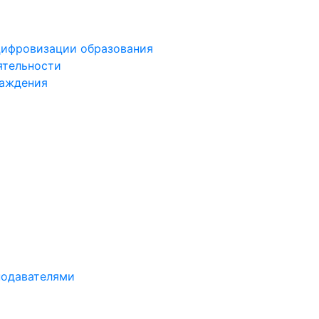
цифровизации образования
ятельности
раждения
подавателями