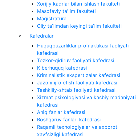
Xorijiy kadrlar bilan ishlash fakulteti
Masofaviy taʼlim fakulteti
Magistratura
Oliy taʼlimdan keyingi taʼlim fakulteti
Kafedralar
Huquqbuzarliklar profilaktikasi faoliyati
kafedrasi
Tezkor-qidiruv faoliyati kafedrasi
Kiberhuquq kafedrasi
Kriminalistik ekspertizalar kafedrasi
Jazoni ijro etish faoliyati kafedrasi
Tashkiliy-shtab faoliyati kafedrasi
Xizmat psixologiyasi va kasbiy madaniyati
kafedrasi
Aniq fanlar kafedrasi
Boshqaruv fanlari kafedrasi
Raqamli texnologiyalar va axborot
xavfsizligi kafedrasi