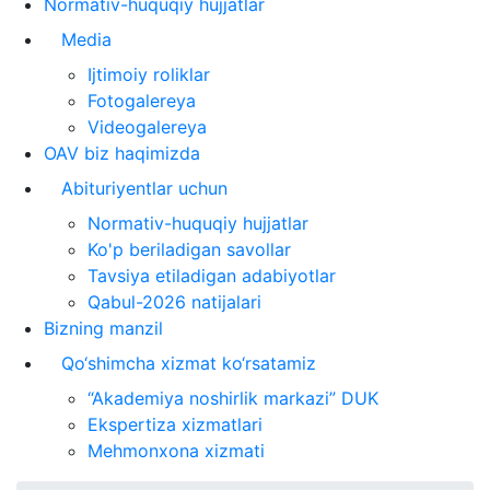
Normativ-huquqiy hujjatlar
Media
Ijtimoiy roliklar
Fotogalereya
Videogalereya
OAV biz haqimizda
Abituriyentlar uchun
Normativ-huquqiy hujjatlar
Ko'p beriladigan savollar
Tavsiya etiladigan adabiyotlar
Qabul-2026 natijalari
Bizning manzil
Qo‘shimcha xizmat ko‘rsatamiz
“Akademiya noshirlik markazi” DUK
Ekspertiza xizmatlari
Mehmonxona xizmati