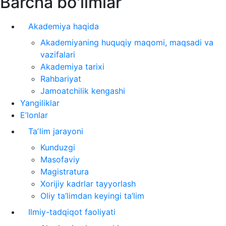
Barcha bo'limlar
Akademiya haqida
Akademiyaning huquqiy maqomi, maqsadi va
vazifalari
Akademiya tarixi
Rahbariyat
Jamoatchilik kengashi
Yangiliklar
E’lonlar
Taʼlim jarayoni
Kunduzgi
Masofaviy
Magistratura
Xorijiy kadrlar tayyorlash
Oliy ta’limdan keyingi ta’lim
Ilmiy-tadqiqot faoliyati