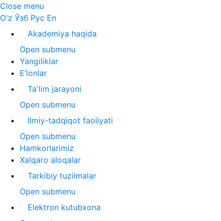
Close menu
O'z
Ўзб
Рус
En
Akademiya haqida
Open submenu
Yangiliklar
E’lonlar
Taʼlim jarayoni
Open submenu
Ilmiy-tadqiqot faoliyati
Open submenu
Hamkorlarimiz
Xalqaro aloqalar
Tarkibiy tuzilmalar
Open submenu
Elektron kutubxona