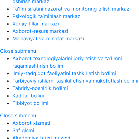
oshirish markazi
Taʼlim sifatini nazorat va monitoring qilish markazi
Psixologik ta’minlash markazi
Xorijiy tillar markazi
Axborot-resurs markazi
Ma’naviyat va ma’rifat markazi
Close submenu
Axborot texnologiyalarini joriy etish va taʼlimni
raqamlashtirish bo‘limi
Ilmiy-tadqiqot faoliyatini tashkil etish bo‘limi
Tarbiyaviy ishlarni tashkil etish va mukofotlash bo‘limi
Tahririy-noshirlik bo‘limi
Kadrlar bo‘limi
Tibbiyot bo‘limi
Close submenu
Axborot xizmati
Saf qismi
Akademiya tarixi muzeyi