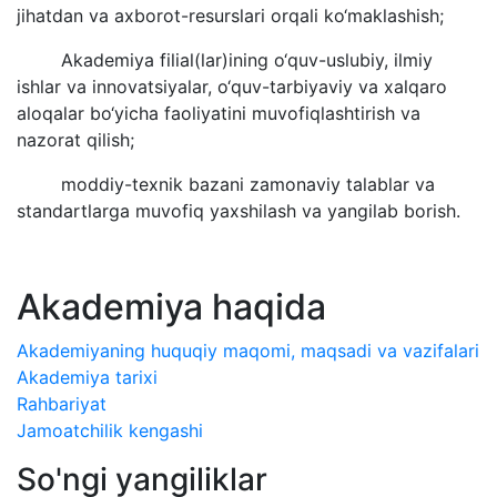
jihatdan va axborot-resurslari orqali ko‘maklashish;
Akademiya filial(lar)ining o‘quv-uslubiy, ilmiy
ishlar va innovatsiyalar, o‘quv-tarbiyaviy va xalqaro
aloqalar bo‘yicha faoliyatini muvofiqlashtirish va
nazorat qilish;
moddiy-texnik bazani zamonaviy talablar va
standartlarga muvofiq yaxshilash va yangilab borish.
Akademiya haqida
Akademiyaning huquqiy maqomi, maqsadi va vazifalari
Akademiya tarixi
Rahbariyat
Jamoatchilik kengashi
So'ngi yangiliklar