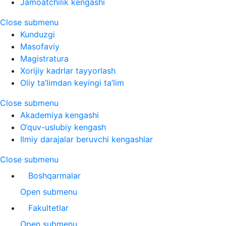
Jamoatchilik kengashi
Close submenu
Kunduzgi
Masofaviy
Magistratura
Xorijiy kadrlar tayyorlash
Oliy ta’limdan keyingi ta’lim
Close submenu
Akademiya kengashi
O‘quv-uslubiy kengash
Ilmiy darajalar beruvchi kengashlar
Close submenu
Boshqarmalar
Open submenu
Fakultetlar
Open submenu