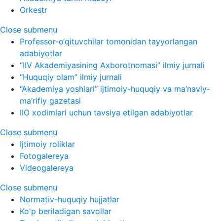
Orkestr
Close submenu
Professor-o‘qituvchilar tomonidan tayyorlangan
adabiyotlar
“IIV Akademiyasining Axborotnomasi” ilmiy jurnali
“Huquqiy olam” ilmiy jurnali
“Akademiya yoshlari” ijtimoiy-huquqiy va ma’naviy-
ma’rifiy gazetasi
IIO xodimlari uchun tavsiya etilgan adabiyotlar
Close submenu
Ijtimoiy roliklar
Fotogalereya
Videogalereya
Close submenu
Normativ-huquqiy hujjatlar
Ko'p beriladigan savollar