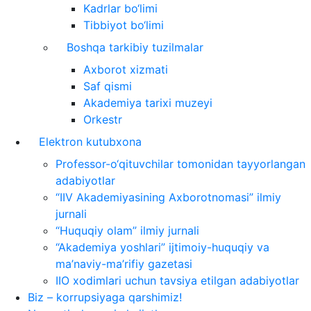
Kadrlar bo‘limi
Tibbiyot bo‘limi
Boshqa tarkibiy tuzilmalar
Axborot xizmati
Saf qismi
Akademiya tarixi muzeyi
Orkestr
Elektron kutubxona
Professor-o‘qituvchilar tomonidan tayyorlangan
adabiyotlar
“IIV Akademiyasining Axborotnomasi” ilmiy
jurnali
“Huquqiy olam” ilmiy jurnali
“Akademiya yoshlari” ijtimoiy-huquqiy va
ma’naviy-ma’rifiy gazetasi
IIO xodimlari uchun tavsiya etilgan adabiyotlar
Biz – korrupsiyaga qarshimiz!