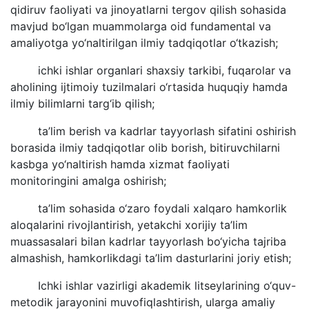
qidiruv faoliyati va jinoyatlarni tergov qilish sohasida
mavjud bo‘lgan muammolarga oid fundamental va
amaliyotga yo‘naltirilgan ilmiy tadqiqotlar o‘tkazish;
ichki ishlar organlari shaxsiy tarkibi, fuqarolar va
aholining ijtimoiy tuzilmalari o‘rtasida huquqiy hamda
ilmiy bilimlarni targ‘ib qilish;
ta’lim berish va kadrlar tayyorlash sifatini oshirish
borasida ilmiy tadqiqotlar olib borish, bitiruvchilarni
kasbga yo‘naltirish hamda xizmat faoliyati
monitoringini amalga oshirish;
ta’lim sohasida o‘zaro foydali xalqaro hamkorlik
aloqalarini rivojlantirish, yetakchi xorijiy ta’lim
muassasalari bilan kadrlar tayyorlash bo‘yicha tajriba
almashish, hamkorlikdagi ta’lim dasturlarini joriy etish;
Ichki ishlar vazirligi akademik litseylarining o‘quv-
metodik jarayonini muvofiqlashtirish, ularga amaliy