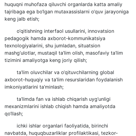
huquqni muhofaza qiluvchi organlarda katta amaliy
tajribaga ega bo‘lgan mutaxassislarni o‘quv jarayoniga
keng jalb etish;
o‘qitishning interfaol usullarini, innovatsion
pedagogik hamda axborot-kommunikatsiya
texnologiyalarini, shu jumladan, situatsion
mashg‘ulotlar, mustaqil ta’lim olish, masofaviy ta’lim
tizimini amaliyotga keng joriy qilish;
ta’lim oluvchilar va o‘qituvchilarning global
axborot-huquqiy va ta’lim resurslaridan foydalanish
imkoniyatlarini ta’minlash;
ta’limda fan va ishlab chiqarish uyg‘unligi
mexanizmlarini ishlab chiqish hamda amaliyotda
qo‘llash;
ichki ishlar organlari faoliyatida, birinchi
navbatda, huquqbuzarliklar profilaktikasi, tezkor-