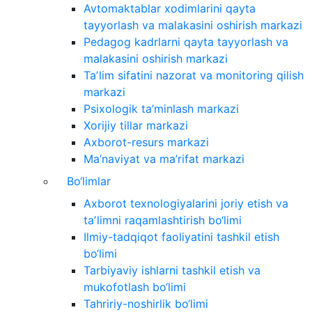
Avtomaktablar xodimlarini qayta
tayyorlash va malakasini oshirish markazi
Pedagog kadrlarni qayta tayyorlash va
malakasini oshirish markazi
Taʼlim sifatini nazorat va monitoring qilish
markazi
Psixologik ta’minlash markazi
Xorijiy tillar markazi
Axborot-resurs markazi
Ma’naviyat va ma’rifat markazi
Bo‘limlar
Axborot texnologiyalarini joriy etish va
taʼlimni raqamlashtirish bo‘limi
Ilmiy-tadqiqot faoliyatini tashkil etish
bo‘limi
Tarbiyaviy ishlarni tashkil etish va
mukofotlash bo‘limi
Tahririy-noshirlik bo‘limi