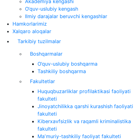
Akademiya kengashi
O‘quv-uslubiy kengash
Ilmiy darajalar beruvchi kengashlar
Hamkorlarimiz
Xalqaro aloqalar
Tarkibiy tuzilmalar
Boshqarmalar
O‘quv-uslubiy boshqarma
Tashkiliy boshqarma
Fakultetlar
Huquqbuzarliklar profilaktikasi faoliyati
fakulteti
Jinoyatchilikka qarshi kurashish faoliyati
fakulteti
Kiberxavfsizlik va raqamli kriminalistika
fakulteti
Maʼmuriy-tashkiliy faoliyat fakulteti