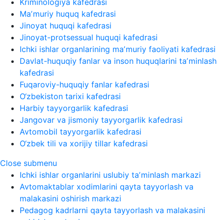
Kriminologiya kafedrasi
Maʼmuriy huquq kafedrasi
Jinoyat huquqi kafedrasi
Jinoyat-protsessual huquqi kafedrasi
Ichki ishlar organlarining maʼmuriy faoliyati kafedrasi
Davlat-huquqiy fanlar va inson huquqlarini taʼminlash
kafedrasi
Fuqaroviy-huquqiy fanlar kafedrasi
O‘zbekiston tarixi kafedrasi
Harbiy tayyorgarlik kafedrasi
Jangovar va jismoniy tayyorgarlik kafedrasi
Avtomobil tayyorgarlik kafedrasi
O‘zbek tili va xorijiy tillar kafedrasi
Close submenu
Ichki ishlar organlarini uslubiy taʼminlash markazi
Avtomaktablar xodimlarini qayta tayyorlash va
malakasini oshirish markazi
Pedagog kadrlarni qayta tayyorlash va malakasini