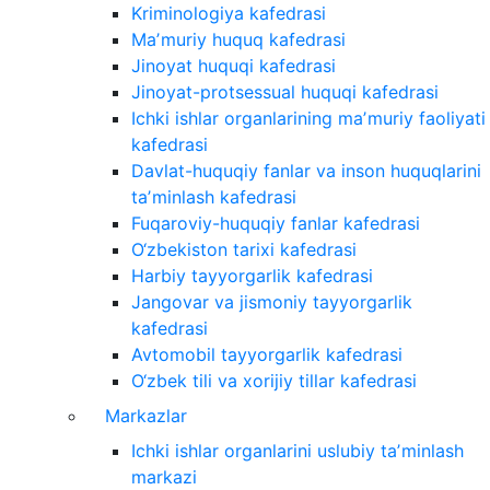
Kriminologiya kafedrasi
Maʼmuriy huquq kafedrasi
Jinoyat huquqi kafedrasi
Jinoyat-protsessual huquqi kafedrasi
Ichki ishlar organlarining maʼmuriy faoliyati
kafedrasi
Davlat-huquqiy fanlar va inson huquqlarini
taʼminlash kafedrasi
Fuqaroviy-huquqiy fanlar kafedrasi
O‘zbekiston tarixi kafedrasi
Harbiy tayyorgarlik kafedrasi
Jangovar va jismoniy tayyorgarlik
kafedrasi
Avtomobil tayyorgarlik kafedrasi
O‘zbek tili va xorijiy tillar kafedrasi
Markazlar
Ichki ishlar organlarini uslubiy taʼminlash
markazi