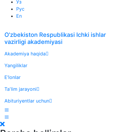
Ўз
Рус
En
O'zbekiston Respublikasi Ichki ishlar
vazirligi akademiyasi
Akademiya haqida
Yangiliklar
E’lonlar
Taʼlim jarayoni
Abituriyentlar uchun