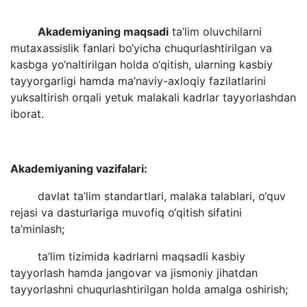
Akademiyaning maqsadi
ta’lim oluvchilarni
mutaxassislik fanlari bo‘yicha chuqurlashtirilgan va
kasbga yo‘naltirilgan holda o‘qitish, ularning kasbiy
tayyorgarligi hamda ma’naviy-axloqiy fazilatlarini
yuksaltirish orqali yetuk malakali kadrlar tayyorlashdan
iborat.
Akademiyaning vazifalari:
davlat ta’lim standartlari, malaka talablari, o‘quv
rejasi va dasturlariga muvofiq o‘qitish sifatini
ta’minlash;
ta’lim tizimida kadrlarni maqsadli kasbiy
tayyorlash hamda jangovar va jismoniy jihatdan
tayyorlashni chuqurlashtirilgan holda amalga oshirish;