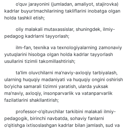
o‘quv jarayonini (jumladan, amaliyot, stajirovka)
kadrlar buyurtmachilarining takliflarini inobatga olgan
holda tashkil etish;
oliy malakali mutaxassislar, shuningdek, ilmiy-
pedagog kadrlarni tayyorlash;
ilm-fan, texnika va texnologiyalarning zamonaviy
yutuqlarini hisobga olgan holda kadrlar tayyorlash
usullarini tizimli takomillashtirish;
ta’lim oluvchilarni ma’naviy-axloqiy tarbiyalash,
ularning huquqiy madaniyati va huquqiy ongini oshirish
bo‘yicha samarali tizimni yaratish, ularda yuksak
ma’naviy, axloqiy, insonparvarlik va vatanparvarlik
fazilatlarini shakllantirish;
professor-o‘qituvchilar tarkibini malakali ilmiy-
pedagogik, birinchi navbatda, sohaviy fanlarni
o‘qitishga ixtisoslashgan kadrlar bilan jamlash, sud va