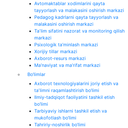
Avtomaktablar xodimlarini qayta
tayyorlash va malakasini oshirish markazi
Pedagog kadrlarni qayta tayyorlash va
malakasini oshirish markazi
Taʼlim sifatini nazorat va monitoring qilish
markazi
Psixologik ta’minlash markazi
Xorijiy tillar markazi
Axborot-resurs markazi
Ma’naviyat va ma’rifat markazi
Bo‘limlar
Axborot texnologiyalarini joriy etish va
taʼlimni raqamlashtirish bo‘limi
Ilmiy-tadqiqot faoliyatini tashkil etish
bo‘limi
Tarbiyaviy ishlarni tashkil etish va
mukofotlash bo‘limi
Tahririy-noshirlik bo‘limi