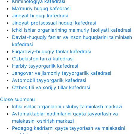
Kriminologiya kafedrasi
Maʼmuriy huquq kafedrasi
Jinoyat huquqi kafedrasi
Jinoyat-protsessual huquqi kafedrasi
Ichki ishlar organlarining maʼmuriy faoliyati kafedrasi
Davlat-huquqiy fanlar va inson huquqlarini taʼminlash
kafedrasi
Fuqaroviy-huquqiy fanlar kafedrasi
O‘zbekiston tarixi kafedrasi
Harbiy tayyorgarlik kafedrasi
Jangovar va jismoniy tayyorgarlik kafedrasi
Avtomobil tayyorgarlik kafedrasi
O‘zbek tili va xorijiy tillar kafedrasi
Close submenu
Ichki ishlar organlarini uslubiy taʼminlash markazi
Avtomaktablar xodimlarini qayta tayyorlash va
malakasini oshirish markazi
Pedagog kadrlarni qayta tayyorlash va malakasini