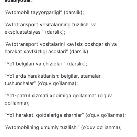
adabiyotlar:
“Avtomobil tayyorgarligi” (darslik);
“Avtotransport vositalarining tuzilishi va
ekspluatatsiyasi” (darslik);
“Avtotransport vositalarini xavfsiz boshqarish va
harakat xavfsizligi asoslari” (darslik);
“Yo‘l belgilari va chiziqlari” (darslik);
“Yo‘llarda harakatlanish: belgilar, atamalar,
tushunchalar” (o‘quv qo‘llanma);
“Yo‘l-patrul xizmati xodimiga qo‘llanma” (o‘quv
qo‘llanma);
“Yo‘l harakati qoidalariga sharhlar” (o‘quv qo‘llanma);
“Avtomobilning umumiy tuzilishi” (o‘quv qo‘llanma);