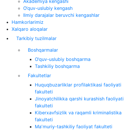
Akademiya kengashi
O‘quv-uslubiy kengash
Ilmiy darajalar beruvchi kengashlar
Hamkorlarimiz
Xalqaro aloqalar
Tarkibiy tuzilmalar
Boshqarmalar
O‘quv-uslubiy boshqarma
Tashkiliy boshqarma
Fakultetlar
Huquqbuzarliklar profilaktikasi faoliyati
fakulteti
Jinoyatchilikka qarshi kurashish faoliyati
fakulteti
Kiberxavfsizlik va raqamli kriminalistika
fakulteti
Maʼmuriy-tashkiliy faoliyat fakulteti