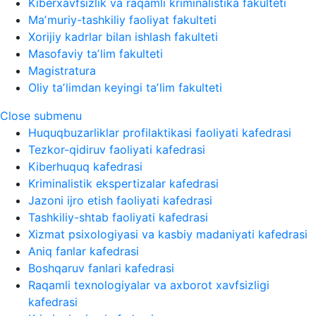
Kiberxavfsizlik va raqamli kriminalistika fakulteti
Maʼmuriy-tashkiliy faoliyat fakulteti
Xorijiy kadrlar bilan ishlash fakulteti
Masofaviy taʼlim fakulteti
Magistratura
Oliy taʼlimdan keyingi taʼlim fakulteti
Close submenu
Huquqbuzarliklar profilaktikasi faoliyati kafedrasi
Tezkor-qidiruv faoliyati kafedrasi
Kiberhuquq kafedrasi
Kriminalistik ekspertizalar kafedrasi
Jazoni ijro etish faoliyati kafedrasi
Tashkiliy-shtab faoliyati kafedrasi
Xizmat psixologiyasi va kasbiy madaniyati kafedrasi
Aniq fanlar kafedrasi
Boshqaruv fanlari kafedrasi
Raqamli texnologiyalar va axborot xavfsizligi
kafedrasi