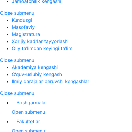
Jamoatchilik kengashi
Close submenu
Kunduzgi
Masofaviy
Magistratura
Xorijiy kadrlar tayyorlash
Oliy ta’limdan keyingi ta’lim
Close submenu
Akademiya kengashi
O‘quv-uslubiy kengash
Ilmiy darajalar beruvchi kengashlar
Close submenu
Boshqarmalar
Open submenu
Fakultetlar
Open submenu