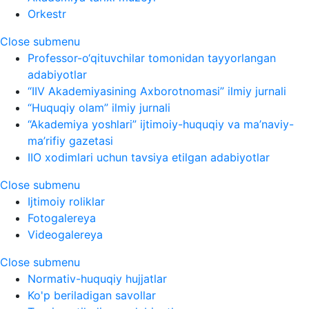
Orkestr
Close submenu
Professor-o‘qituvchilar tomonidan tayyorlangan
adabiyotlar
“IIV Akademiyasining Axborotnomasi” ilmiy jurnali
“Huquqiy olam” ilmiy jurnali
“Akademiya yoshlari” ijtimoiy-huquqiy va ma’naviy-
ma’rifiy gazetasi
IIO xodimlari uchun tavsiya etilgan adabiyotlar
Close submenu
Ijtimoiy roliklar
Fotogalereya
Videogalereya
Close submenu
Normativ-huquqiy hujjatlar
Ko'p beriladigan savollar