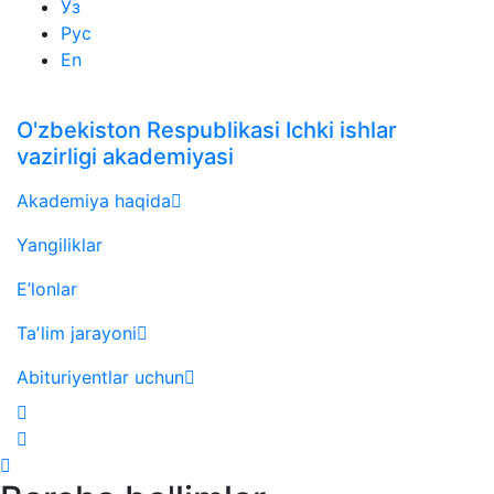
Ўз
Рус
En
O'zbekiston Respublikasi Ichki ishlar
vazirligi akademiyasi
Akademiya haqida
Yangiliklar
E’lonlar
Taʼlim jarayoni
Abituriyentlar uchun