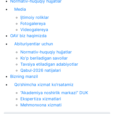
Normativ-huquqiy hujjatlar
Media
Ijtimoiy roliklar
Fotogalereya
Videogalereya
OAV biz haqimizda
Abituriyentlar uchun
Normativ-huquqiy hujjatlar
Ko'p beriladigan savollar
Tavsiya etiladigan adabiyotlar
Qabul-2026 natijalari
Bizning manzil
Qo‘shimcha xizmat ko‘rsatamiz
“Akademiya noshirlik markazi” DUK
Ekspertiza xizmatlari
Mehmonxona xizmati