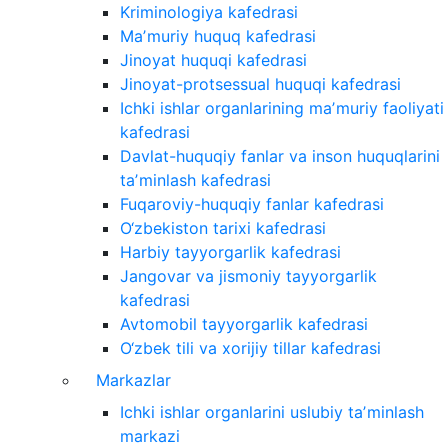
Kriminologiya kafedrasi
Maʼmuriy huquq kafedrasi
Jinoyat huquqi kafedrasi
Jinoyat-protsessual huquqi kafedrasi
Ichki ishlar organlarining maʼmuriy faoliyati
kafedrasi
Davlat-huquqiy fanlar va inson huquqlarini
taʼminlash kafedrasi
Fuqaroviy-huquqiy fanlar kafedrasi
O‘zbekiston tarixi kafedrasi
Harbiy tayyorgarlik kafedrasi
Jangovar va jismoniy tayyorgarlik
kafedrasi
Avtomobil tayyorgarlik kafedrasi
O‘zbek tili va xorijiy tillar kafedrasi
Markazlar
Ichki ishlar organlarini uslubiy taʼminlash
markazi