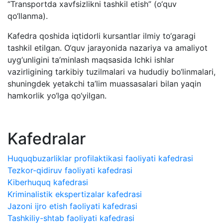
“Transportda xavfsizlikni tashkil etish” (o‘quv
qo‘llanma).
Kafedra qoshida iqtidorli kursantlar ilmiy to‘garagi
tashkil etilgan. O‘quv jarayonida nazariya va amaliyot
uyg‘unligini ta’minlash maqsasida Ichki ishlar
vazirligining tarkibiy tuzilmalari va hududiy bo‘linmalari,
shuningdek yetakchi ta’lim muassasalari bilan yaqin
hamkorlik yo‘lga qo‘yilgan.
Kafedralar
Huquqbuzarliklar profilaktikasi faoliyati kafedrasi
Tezkor-qidiruv faoliyati kafedrasi
Kiberhuquq kafedrasi
Kriminalistik ekspertizalar kafedrasi
Jazoni ijro etish faoliyati kafedrasi
Tashkiliy-shtab faoliyati kafedrasi