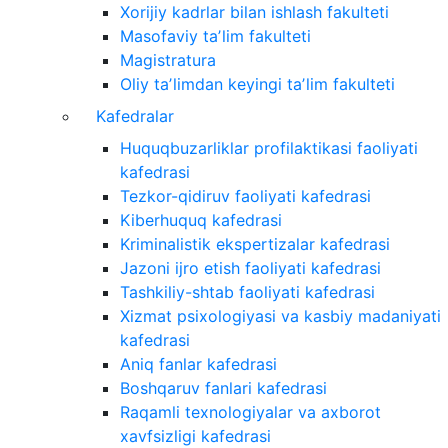
Xorijiy kadrlar bilan ishlash fakulteti
Masofaviy taʼlim fakulteti
Magistratura
Oliy taʼlimdan keyingi taʼlim fakulteti
Kafedralar
Huquqbuzarliklar profilaktikasi faoliyati
kafedrasi
Tezkor-qidiruv faoliyati kafedrasi
Kiberhuquq kafedrasi
Kriminalistik ekspertizalar kafedrasi
Jazoni ijro etish faoliyati kafedrasi
Tashkiliy-shtab faoliyati kafedrasi
Xizmat psixologiyasi va kasbiy madaniyati
kafedrasi
Aniq fanlar kafedrasi
Boshqaruv fanlari kafedrasi
Raqamli texnologiyalar va axborot
xavfsizligi kafedrasi