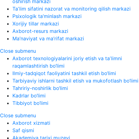
oshirish markazi
Taʼlim sifatini nazorat va monitoring qilish markazi
Psixologik ta’minlash markazi
Xorijiy tillar markazi
Axborot-resurs markazi
Ma’naviyat va ma’rifat markazi
Close submenu
Axborot texnologiyalarini joriy etish va taʼlimni
raqamlashtirish bo‘limi
Ilmiy-tadqiqot faoliyatini tashkil etish bo‘limi
Tarbiyaviy ishlarni tashkil etish va mukofotlash bo‘limi
Tahririy-noshirlik bo‘limi
Kadrlar bo‘limi
Tibbiyot bo‘limi
Close submenu
Axborot xizmati
Saf qismi
Akademiya tarixi muzeyi