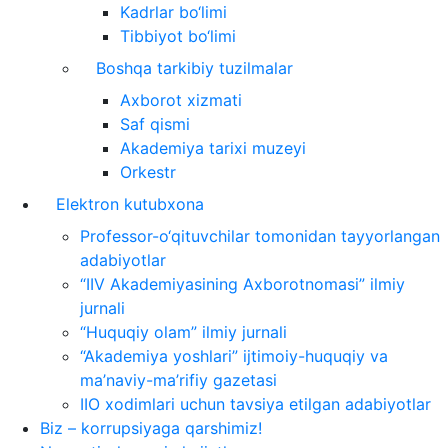
Kadrlar bo‘limi
Tibbiyot bo‘limi
Boshqa tarkibiy tuzilmalar
Axborot xizmati
Saf qismi
Akademiya tarixi muzeyi
Orkestr
Elektron kutubxona
Professor-o‘qituvchilar tomonidan tayyorlangan
adabiyotlar
“IIV Akademiyasining Axborotnomasi” ilmiy
jurnali
“Huquqiy olam” ilmiy jurnali
“Akademiya yoshlari” ijtimoiy-huquqiy va
ma’naviy-ma’rifiy gazetasi
IIO xodimlari uchun tavsiya etilgan adabiyotlar
Biz – korrupsiyaga qarshimiz!