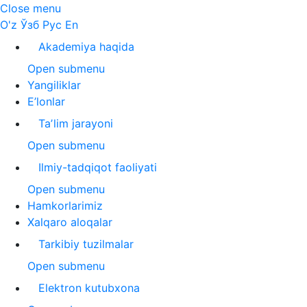
Close menu
O'z
Ўзб
Рус
En
Akademiya haqida
Open submenu
Yangiliklar
E’lonlar
Taʼlim jarayoni
Open submenu
Ilmiy-tadqiqot faoliyati
Open submenu
Hamkorlarimiz
Xalqaro aloqalar
Tarkibiy tuzilmalar
Open submenu
Elektron kutubxona