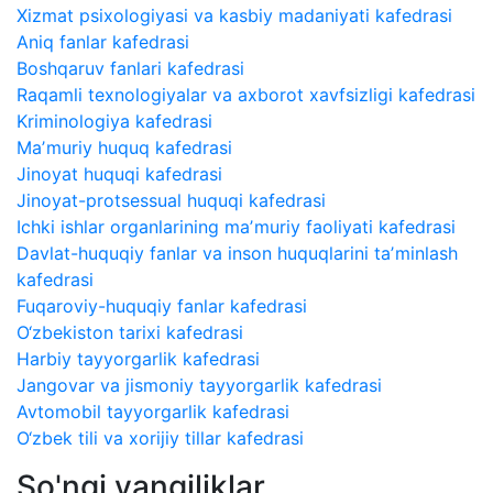
Xizmat psixologiyasi va kasbiy madaniyati kafedrasi
Aniq fanlar kafedrasi
Boshqaruv fanlari kafedrasi
Raqamli texnologiyalar va axborot xavfsizligi kafedrasi
Kriminologiya kafedrasi
Maʼmuriy huquq kafedrasi
Jinoyat huquqi kafedrasi
Jinoyat-protsessual huquqi kafedrasi
Ichki ishlar organlarining maʼmuriy faoliyati kafedrasi
Davlat-huquqiy fanlar va inson huquqlarini taʼminlash
kafedrasi
Fuqaroviy-huquqiy fanlar kafedrasi
O‘zbekiston tarixi kafedrasi
Harbiy tayyorgarlik kafedrasi
Jangovar va jismoniy tayyorgarlik kafedrasi
Avtomobil tayyorgarlik kafedrasi
O‘zbek tili va xorijiy tillar kafedrasi
So'ngi yangiliklar