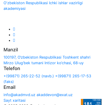
O'zbekiston Respublikasi Ichki ishlar vazirligi
akademiyasi
Biz ijtimoiy tarmoqlarda:
Manzil
100197, O‘zbekiston Respublikasi Toshkent shahri
Mirzo Ulug‘bek tumani Intizor ko‘chasi, 68-uy
Telefon
+(99871) 265-22-52 (navb.)
+(99871) 265-17-53
(faks)
Email
info@akadmvd.uz
akaddevon@exat.uz
Sayt xaritasi