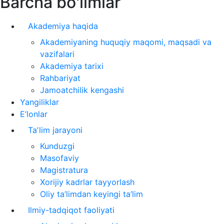
Barcha bo'limlar
Akademiya haqida
Akademiyaning huquqiy maqomi, maqsadi va
vazifalari
Akademiya tarixi
Rahbariyat
Jamoatchilik kengashi
Yangiliklar
E’lonlar
Taʼlim jarayoni
Kunduzgi
Masofaviy
Magistratura
Xorijiy kadrlar tayyorlash
Oliy ta’limdan keyingi ta’lim
Ilmiy-tadqiqot faoliyati