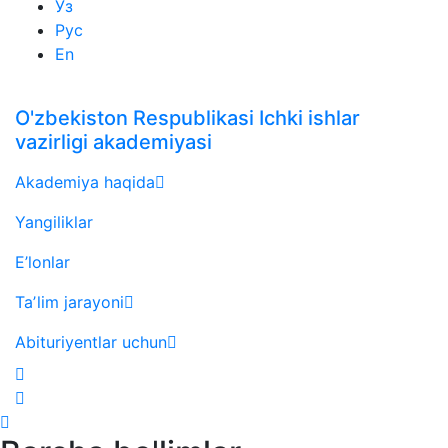
Ўз
Рус
En
O'zbekiston Respublikasi Ichki ishlar
vazirligi akademiyasi
Akademiya haqida
Yangiliklar
E’lonlar
Taʼlim jarayoni
Abituriyentlar uchun