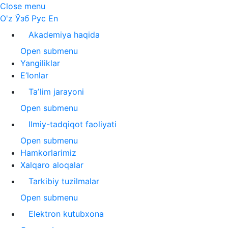
Close menu
O'z
Ўзб
Рус
En
Akademiya haqida
Open submenu
Yangiliklar
E’lonlar
Taʼlim jarayoni
Open submenu
Ilmiy-tadqiqot faoliyati
Open submenu
Hamkorlarimiz
Xalqaro aloqalar
Tarkibiy tuzilmalar
Open submenu
Elektron kutubxona