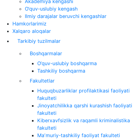
Akademiya kengashi
O‘quv-uslubiy kengash
Ilmiy darajalar beruvchi kengashlar
Hamkorlarimiz
Xalqaro aloqalar
Tarkibiy tuzilmalar
Boshqarmalar
O‘quv-uslubiy boshqarma
Tashkiliy boshqarma
Fakultetlar
Huquqbuzarliklar profilaktikasi faoliyati
fakulteti
Jinoyatchilikka qarshi kurashish faoliyati
fakulteti
Kiberxavfsizlik va raqamli kriminalistika
fakulteti
Maʼmuriy-tashkiliy faoliyat fakulteti