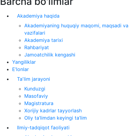
Barcha bo'limlar
Akademiya haqida
Akademiyaning huquqiy maqomi, maqsadi va
vazifalari
Akademiya tarixi
Rahbariyat
Jamoatchilik kengashi
Yangiliklar
E’lonlar
Taʼlim jarayoni
Kunduzgi
Masofaviy
Magistratura
Xorijiy kadrlar tayyorlash
Oliy ta’limdan keyingi ta’lim
Ilmiy-tadqiqot faoliyati