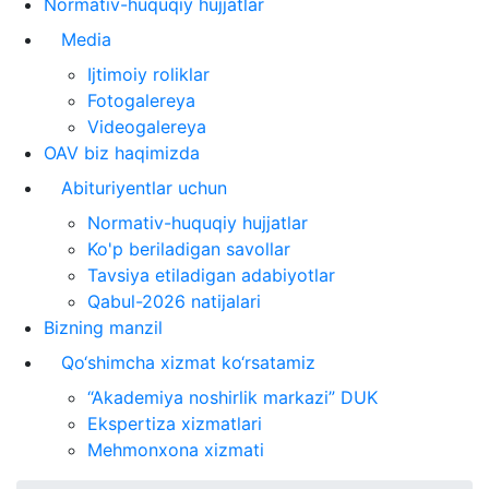
Normativ-huquqiy hujjatlar
Media
Ijtimoiy roliklar
Fotogalereya
Videogalereya
OAV biz haqimizda
Abituriyentlar uchun
Normativ-huquqiy hujjatlar
Ko'p beriladigan savollar
Tavsiya etiladigan adabiyotlar
Qabul-2026 natijalari
Bizning manzil
Qo‘shimcha xizmat ko‘rsatamiz
“Akademiya noshirlik markazi” DUK
Ekspertiza xizmatlari
Mehmonxona xizmati