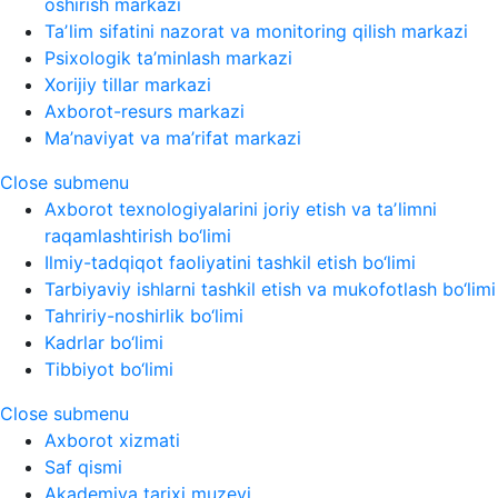
oshirish markazi
Taʼlim sifatini nazorat va monitoring qilish markazi
Psixologik ta’minlash markazi
Xorijiy tillar markazi
Axborot-resurs markazi
Ma’naviyat va ma’rifat markazi
Close submenu
Axborot texnologiyalarini joriy etish va taʼlimni
raqamlashtirish bo‘limi
Ilmiy-tadqiqot faoliyatini tashkil etish bo‘limi
Tarbiyaviy ishlarni tashkil etish va mukofotlash bo‘limi
Tahririy-noshirlik bo‘limi
Kadrlar bo‘limi
Tibbiyot bo‘limi
Close submenu
Axborot xizmati
Saf qismi
Akademiya tarixi muzeyi