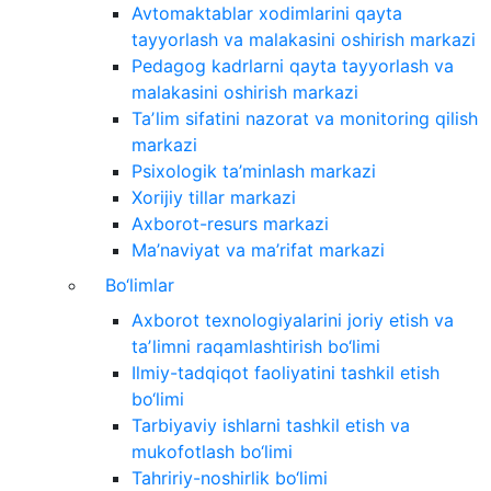
Avtomaktablar xodimlarini qayta
tayyorlash va malakasini oshirish markazi
Pedagog kadrlarni qayta tayyorlash va
malakasini oshirish markazi
Taʼlim sifatini nazorat va monitoring qilish
markazi
Psixologik ta’minlash markazi
Xorijiy tillar markazi
Axborot-resurs markazi
Ma’naviyat va ma’rifat markazi
Bo‘limlar
Axborot texnologiyalarini joriy etish va
taʼlimni raqamlashtirish bo‘limi
Ilmiy-tadqiqot faoliyatini tashkil etish
bo‘limi
Tarbiyaviy ishlarni tashkil etish va
mukofotlash bo‘limi
Tahririy-noshirlik bo‘limi