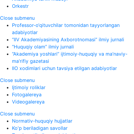
Orkestr
Close submenu
Professor-o‘qituvchilar tomonidan tayyorlangan
adabiyotlar
“IIV Akademiyasining Axborotnomasi” ilmiy jurnali
“Huquqiy olam” ilmiy jurnali
“Akademiya yoshlari” ijtimoiy-huquqiy va ma’naviy-
ma’rifiy gazetasi
IIO xodimlari uchun tavsiya etilgan adabiyotlar
Close submenu
Ijtimoiy roliklar
Fotogalereya
Videogalereya
Close submenu
Normativ-huquqiy hujjatlar
Ko'p beriladigan savollar