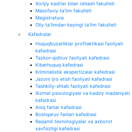
Xorijiy kadrlar bilan ishlash fakulteti
Masofaviy taʼlim fakulteti
Magistratura
Oliy taʼlimdan keyingi taʼlim fakulteti
Kafedralar
Huquqbuzarliklar profilaktikasi faoliyati
kafedrasi
Tezkor-qidiruv faoliyati kafedrasi
Kiberhuquq kafedrasi
Kriminalistik ekspertizalar kafedrasi
Jazoni ijro etish faoliyati kafedrasi
Tashkiliy-shtab faoliyati kafedrasi
Xizmat psixologiyasi va kasbiy madaniyati
kafedrasi
Aniq fanlar kafedrasi
Boshqaruv fanlari kafedrasi
Raqamli texnologiyalar va axborot
xavfsizligi kafedrasi