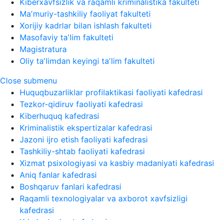
Kiberxavfsizlik va raqamli kriminalistika fakulteti
Maʼmuriy-tashkiliy faoliyat fakulteti
Xorijiy kadrlar bilan ishlash fakulteti
Masofaviy taʼlim fakulteti
Magistratura
Oliy taʼlimdan keyingi taʼlim fakulteti
Close submenu
Huquqbuzarliklar profilaktikasi faoliyati kafedrasi
Tezkor-qidiruv faoliyati kafedrasi
Kiberhuquq kafedrasi
Kriminalistik ekspertizalar kafedrasi
Jazoni ijro etish faoliyati kafedrasi
Tashkiliy-shtab faoliyati kafedrasi
Xizmat psixologiyasi va kasbiy madaniyati kafedrasi
Aniq fanlar kafedrasi
Boshqaruv fanlari kafedrasi
Raqamli texnologiyalar va axborot xavfsizligi
kafedrasi