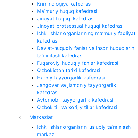
Kriminologiya kafedrasi
Maʼmuriy huquq kafedrasi
Jinoyat huquqi kafedrasi
Jinoyat-protsessual huquqi kafedrasi
Ichki ishlar organlarining maʼmuriy faoliyati
kafedrasi
Davlat-huquqiy fanlar va inson huquqlarini
taʼminlash kafedrasi
Fuqaroviy-huquqiy fanlar kafedrasi
O‘zbekiston tarixi kafedrasi
Harbiy tayyorgarlik kafedrasi
Jangovar va jismoniy tayyorgarlik
kafedrasi
Avtomobil tayyorgarlik kafedrasi
O‘zbek tili va xorijiy tillar kafedrasi
Markazlar
Ichki ishlar organlarini uslubiy taʼminlash
markazi