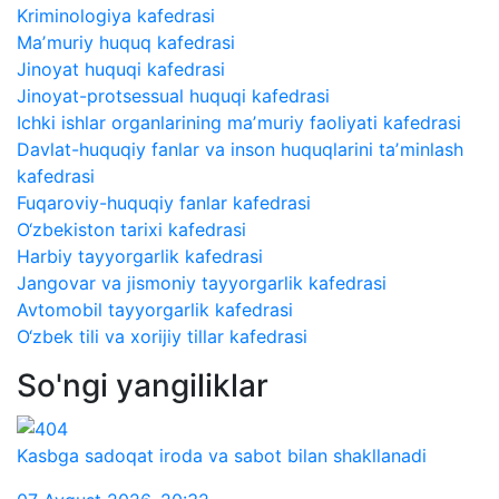
Kriminologiya kafedrasi
Maʼmuriy huquq kafedrasi
Jinoyat huquqi kafedrasi
Jinoyat-protsessual huquqi kafedrasi
Ichki ishlar organlarining maʼmuriy faoliyati kafedrasi
Davlat-huquqiy fanlar va inson huquqlarini taʼminlash
kafedrasi
Fuqaroviy-huquqiy fanlar kafedrasi
O‘zbekiston tarixi kafedrasi
Harbiy tayyorgarlik kafedrasi
Jangovar va jismoniy tayyorgarlik kafedrasi
Avtomobil tayyorgarlik kafedrasi
O‘zbek tili va xorijiy tillar kafedrasi
So'ngi yangiliklar
Kasbga sadoqat iroda va sabot bilan shakllanadi