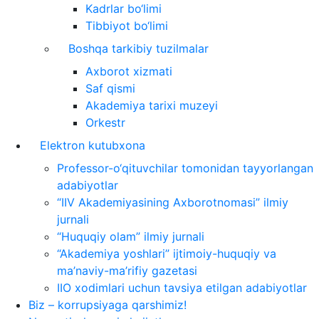
Kadrlar bo‘limi
Tibbiyot bo‘limi
Boshqa tarkibiy tuzilmalar
Axborot xizmati
Saf qismi
Akademiya tarixi muzeyi
Orkestr
Elektron kutubxona
Professor-o‘qituvchilar tomonidan tayyorlangan
adabiyotlar
“IIV Akademiyasining Axborotnomasi” ilmiy
jurnali
“Huquqiy olam” ilmiy jurnali
“Akademiya yoshlari” ijtimoiy-huquqiy va
ma’naviy-ma’rifiy gazetasi
IIO xodimlari uchun tavsiya etilgan adabiyotlar
Biz – korrupsiyaga qarshimiz!