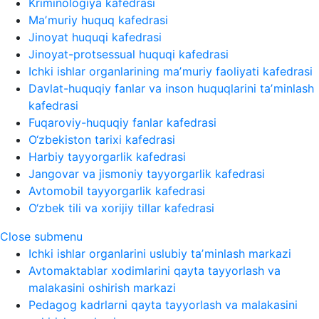
Kriminologiya kafedrasi
Maʼmuriy huquq kafedrasi
Jinoyat huquqi kafedrasi
Jinoyat-protsessual huquqi kafedrasi
Ichki ishlar organlarining maʼmuriy faoliyati kafedrasi
Davlat-huquqiy fanlar va inson huquqlarini taʼminlash
kafedrasi
Fuqaroviy-huquqiy fanlar kafedrasi
O‘zbekiston tarixi kafedrasi
Harbiy tayyorgarlik kafedrasi
Jangovar va jismoniy tayyorgarlik kafedrasi
Avtomobil tayyorgarlik kafedrasi
O‘zbek tili va xorijiy tillar kafedrasi
Close submenu
Ichki ishlar organlarini uslubiy taʼminlash markazi
Avtomaktablar xodimlarini qayta tayyorlash va
malakasini oshirish markazi
Pedagog kadrlarni qayta tayyorlash va malakasini