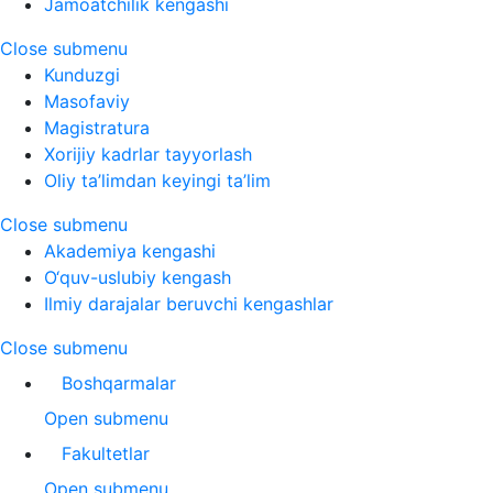
Jamoatchilik kengashi
Close submenu
Kunduzgi
Masofaviy
Magistratura
Xorijiy kadrlar tayyorlash
Oliy ta’limdan keyingi ta’lim
Close submenu
Akademiya kengashi
O‘quv-uslubiy kengash
Ilmiy darajalar beruvchi kengashlar
Close submenu
Boshqarmalar
Open submenu
Fakultetlar
Open submenu