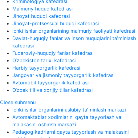
Kriminologiya kafedrasi
Maʼmuriy huquq kafedrasi
Jinoyat huquqi kafedrasi
Jinoyat-protsessual huquqi kafedrasi
Ichki ishlar organlarining maʼmuriy faoliyati kafedrasi
Davlat-huquqiy fanlar va inson huquqlarini taʼminlash
kafedrasi
Fuqaroviy-huquqiy fanlar kafedrasi
O‘zbekiston tarixi kafedrasi
Harbiy tayyorgarlik kafedrasi
Jangovar va jismoniy tayyorgarlik kafedrasi
Avtomobil tayyorgarlik kafedrasi
O‘zbek tili va xorijiy tillar kafedrasi
Close submenu
Ichki ishlar organlarini uslubiy taʼminlash markazi
Avtomaktablar xodimlarini qayta tayyorlash va
malakasini oshirish markazi
Pedagog kadrlarni qayta tayyorlash va malakasini