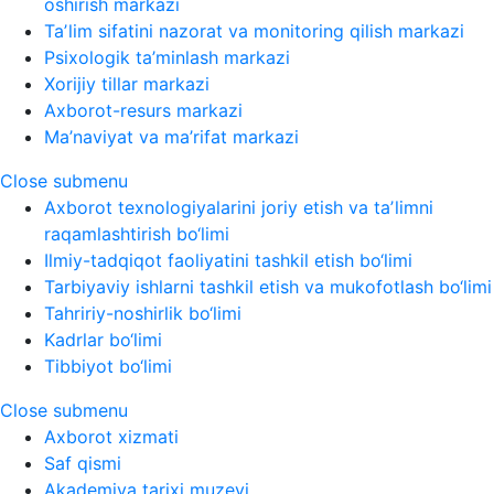
oshirish markazi
Taʼlim sifatini nazorat va monitoring qilish markazi
Psixologik ta’minlash markazi
Xorijiy tillar markazi
Axborot-resurs markazi
Ma’naviyat va ma’rifat markazi
Close submenu
Axborot texnologiyalarini joriy etish va taʼlimni
raqamlashtirish bo‘limi
Ilmiy-tadqiqot faoliyatini tashkil etish bo‘limi
Tarbiyaviy ishlarni tashkil etish va mukofotlash bo‘limi
Tahririy-noshirlik bo‘limi
Kadrlar bo‘limi
Tibbiyot bo‘limi
Close submenu
Axborot xizmati
Saf qismi
Akademiya tarixi muzeyi