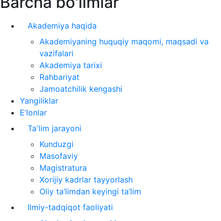
Barcha bo'limlar
Akademiya haqida
Akademiyaning huquqiy maqomi, maqsadi va
vazifalari
Akademiya tarixi
Rahbariyat
Jamoatchilik kengashi
Yangiliklar
E’lonlar
Taʼlim jarayoni
Kunduzgi
Masofaviy
Magistratura
Xorijiy kadrlar tayyorlash
Oliy ta’limdan keyingi ta’lim
Ilmiy-tadqiqot faoliyati