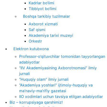
Kadrlar bo‘limi
Tibbiyot bo‘limi
Boshqa tarkibiy tuzilmalar
Axborot xizmati
Saf qismi
Akademiya tarixi muzeyi
Orkestr
Elektron kutubxona
Professor-o‘qituvchilar tomonidan tayyorlangan
adabiyotlar
“IIV Akademiyasining Axborotnomasi” ilmiy
jurnali
“Huquqiy olam” ilmiy jurnali
“Akademiya yoshlari” ijtimoiy-huquqiy va
ma’naviy-ma’rifiy gazetasi
IIO xodimlari uchun tavsiya etilgan adabiyotlar
Biz – korrupsiyaga qarshimiz!