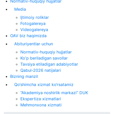
Normativ-huquqiy hujjatlar
Media
Ijtimoiy roliklar
Fotogalereya
Videogalereya
OAV biz haqimizda
Abituriyentlar uchun
Normativ-huquqiy hujjatlar
Ko'p beriladigan savollar
Tavsiya etiladigan adabiyotlar
Qabul-2026 natijalari
Bizning manzil
Qo‘shimcha xizmat ko‘rsatamiz
“Akademiya noshirlik markazi” DUK
Ekspertiza xizmatlari
Mehmonxona xizmati