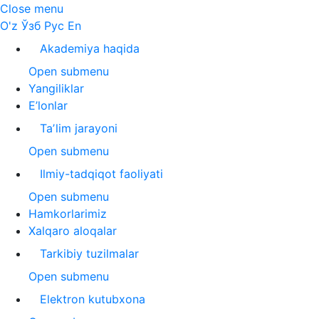
Close menu
O'z
Ўзб
Рус
En
Akademiya haqida
Open submenu
Yangiliklar
E’lonlar
Taʼlim jarayoni
Open submenu
Ilmiy-tadqiqot faoliyati
Open submenu
Hamkorlarimiz
Xalqaro aloqalar
Tarkibiy tuzilmalar
Open submenu
Elektron kutubxona