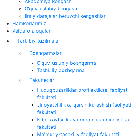
Akademiya kengashi
O‘quv-uslubiy kengash
Ilmiy darajalar beruvchi kengashlar
Hamkorlarimiz
Xalqaro aloqalar
Tarkibiy tuzilmalar
Boshqarmalar
O‘quv-uslubiy boshqarma
Tashkiliy boshqarma
Fakultetlar
Huquqbuzarliklar profilaktikasi faoliyati
fakulteti
Jinoyatchilikka qarshi kurashish faoliyati
fakulteti
Kiberxavfsizlik va raqamli kriminalistika
fakulteti
Maʼmuriy-tashkiliy faoliyat fakulteti