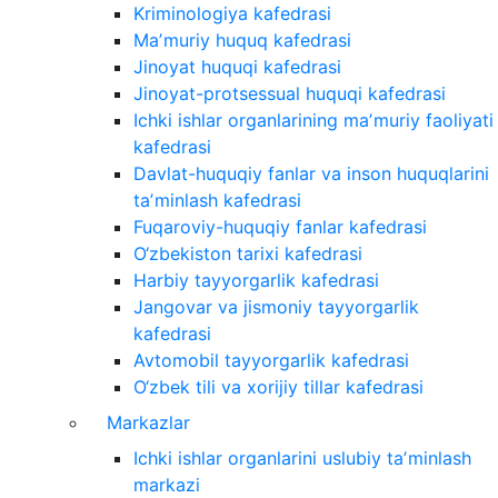
Kriminologiya kafedrasi
Maʼmuriy huquq kafedrasi
Jinoyat huquqi kafedrasi
Jinoyat-protsessual huquqi kafedrasi
Ichki ishlar organlarining maʼmuriy faoliyati
kafedrasi
Davlat-huquqiy fanlar va inson huquqlarini
taʼminlash kafedrasi
Fuqaroviy-huquqiy fanlar kafedrasi
O‘zbekiston tarixi kafedrasi
Harbiy tayyorgarlik kafedrasi
Jangovar va jismoniy tayyorgarlik
kafedrasi
Avtomobil tayyorgarlik kafedrasi
O‘zbek tili va xorijiy tillar kafedrasi
Markazlar
Ichki ishlar organlarini uslubiy taʼminlash
markazi