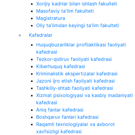
Xorijiy kadrlar bilan ishlash fakulteti
Masofaviy taʼlim fakulteti
Magistratura
Oliy taʼlimdan keyingi taʼlim fakulteti
Kafedralar
Huquqbuzarliklar profilaktikasi faoliyati
kafedrasi
Tezkor-qidiruv faoliyati kafedrasi
Kiberhuquq kafedrasi
Kriminalistik ekspertizalar kafedrasi
Jazoni ijro etish faoliyati kafedrasi
Tashkiliy-shtab faoliyati kafedrasi
Xizmat psixologiyasi va kasbiy madaniyati
kafedrasi
Aniq fanlar kafedrasi
Boshqaruv fanlari kafedrasi
Raqamli texnologiyalar va axborot
xavfsizligi kafedrasi