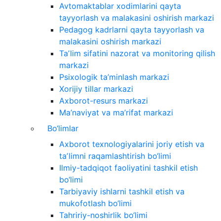
Avtomaktablar xodimlarini qayta
tayyorlash va malakasini oshirish markazi
Pedagog kadrlarni qayta tayyorlash va
malakasini oshirish markazi
Taʼlim sifatini nazorat va monitoring qilish
markazi
Psixologik ta’minlash markazi
Xorijiy tillar markazi
Axborot-resurs markazi
Ma’naviyat va ma’rifat markazi
Bo‘limlar
Axborot texnologiyalarini joriy etish va
taʼlimni raqamlashtirish bo‘limi
Ilmiy-tadqiqot faoliyatini tashkil etish
bo‘limi
Tarbiyaviy ishlarni tashkil etish va
mukofotlash bo‘limi
Tahririy-noshirlik bo‘limi