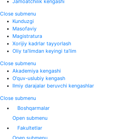
Jamoatchilik kengashi
Close submenu
Kunduzgi
Masofaviy
Magistratura
Xorijiy kadrlar tayyorlash
Oliy ta’limdan keyingi ta’lim
Close submenu
Akademiya kengashi
O‘quv-uslubiy kengash
Ilmiy darajalar beruvchi kengashlar
Close submenu
Boshqarmalar
Open submenu
Fakultetlar
Open submenu