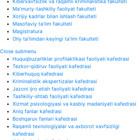
Kiberxavfsizlik va raqamli kriminalistika fakulteti
Maʼmuriy-tashkiliy faoliyat fakulteti
Xorijiy kadrlar bilan ishlash fakulteti
Masofaviy taʼlim fakulteti
Magistratura
Oliy taʼlimdan keyingi taʼlim fakulteti
Close submenu
Huquqbuzarliklar profilaktikasi faoliyati kafedrasi
Tezkor-qidiruv faoliyati kafedrasi
Kiberhuquq kafedrasi
Kriminalistik ekspertizalar kafedrasi
Jazoni ijro etish faoliyati kafedrasi
Tashkiliy-shtab faoliyati kafedrasi
Xizmat psixologiyasi va kasbiy madaniyati kafedrasi
Aniq fanlar kafedrasi
Boshqaruv fanlari kafedrasi
Raqamli texnologiyalar va axborot xavfsizligi
kafedrasi