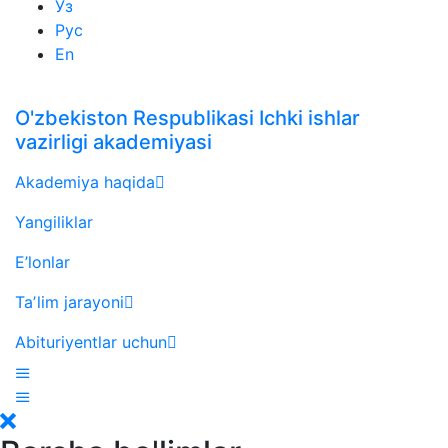
Ўз
Рус
En
O'zbekiston Respublikasi Ichki ishlar
vazirligi akademiyasi
Akademiya haqida
Yangiliklar
E’lonlar
Taʼlim jarayoni
Abituriyentlar uchun