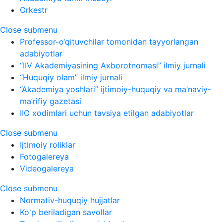
Orkestr
Close submenu
Professor-o‘qituvchilar tomonidan tayyorlangan
adabiyotlar
“IIV Akademiyasining Axborotnomasi” ilmiy jurnali
“Huquqiy olam” ilmiy jurnali
“Akademiya yoshlari” ijtimoiy-huquqiy va ma’naviy-
ma’rifiy gazetasi
IIO xodimlari uchun tavsiya etilgan adabiyotlar
Close submenu
Ijtimoiy roliklar
Fotogalereya
Videogalereya
Close submenu
Normativ-huquqiy hujjatlar
Ko'p beriladigan savollar