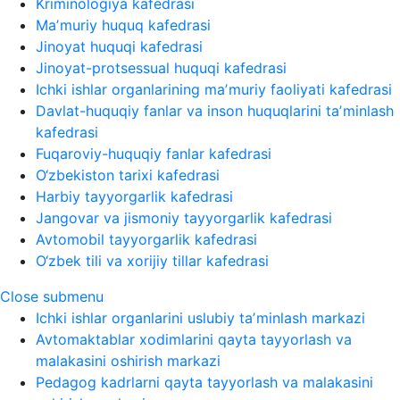
Kriminologiya kafedrasi
Maʼmuriy huquq kafedrasi
Jinoyat huquqi kafedrasi
Jinoyat-protsessual huquqi kafedrasi
Ichki ishlar organlarining maʼmuriy faoliyati kafedrasi
Davlat-huquqiy fanlar va inson huquqlarini taʼminlash
kafedrasi
Fuqaroviy-huquqiy fanlar kafedrasi
O‘zbekiston tarixi kafedrasi
Harbiy tayyorgarlik kafedrasi
Jangovar va jismoniy tayyorgarlik kafedrasi
Avtomobil tayyorgarlik kafedrasi
O‘zbek tili va xorijiy tillar kafedrasi
Close submenu
Ichki ishlar organlarini uslubiy taʼminlash markazi
Avtomaktablar xodimlarini qayta tayyorlash va
malakasini oshirish markazi
Pedagog kadrlarni qayta tayyorlash va malakasini