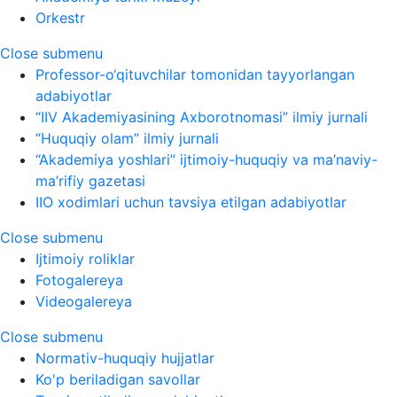
Orkestr
Close submenu
Professor-o‘qituvchilar tomonidan tayyorlangan
adabiyotlar
“IIV Akademiyasining Axborotnomasi” ilmiy jurnali
“Huquqiy olam” ilmiy jurnali
“Akademiya yoshlari” ijtimoiy-huquqiy va ma’naviy-
ma’rifiy gazetasi
IIO xodimlari uchun tavsiya etilgan adabiyotlar
Close submenu
Ijtimoiy roliklar
Fotogalereya
Videogalereya
Close submenu
Normativ-huquqiy hujjatlar
Ko'p beriladigan savollar