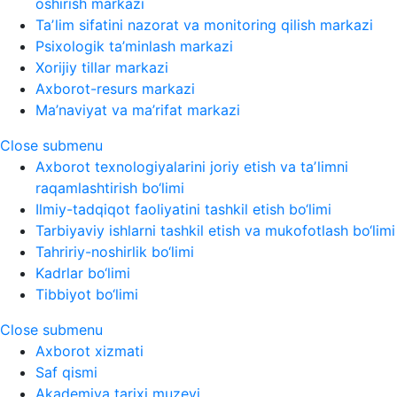
oshirish markazi
Taʼlim sifatini nazorat va monitoring qilish markazi
Psixologik ta’minlash markazi
Xorijiy tillar markazi
Axborot-resurs markazi
Ma’naviyat va ma’rifat markazi
Close submenu
Axborot texnologiyalarini joriy etish va taʼlimni
raqamlashtirish bo‘limi
Ilmiy-tadqiqot faoliyatini tashkil etish bo‘limi
Tarbiyaviy ishlarni tashkil etish va mukofotlash bo‘limi
Tahririy-noshirlik bo‘limi
Kadrlar bo‘limi
Tibbiyot bo‘limi
Close submenu
Axborot xizmati
Saf qismi
Akademiya tarixi muzeyi