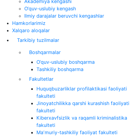
Akademiya kengashi
O‘quv-uslubiy kengash
Ilmiy darajalar beruvchi kengashlar
Hamkorlarimiz
Xalqaro aloqalar
Tarkibiy tuzilmalar
Boshqarmalar
O‘quv-uslubiy boshqarma
Tashkiliy boshqarma
Fakultetlar
Huquqbuzarliklar profilaktikasi faoliyati
fakulteti
Jinoyatchilikka qarshi kurashish faoliyati
fakulteti
Kiberxavfsizlik va raqamli kriminalistika
fakulteti
Maʼmuriy-tashkiliy faoliyat fakulteti