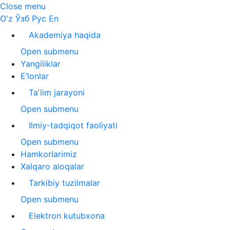
Close menu
O'z
Ўзб
Рус
En
Akademiya haqida
Open submenu
Yangiliklar
E’lonlar
Taʼlim jarayoni
Open submenu
Ilmiy-tadqiqot faoliyati
Open submenu
Hamkorlarimiz
Xalqaro aloqalar
Tarkibiy tuzilmalar
Open submenu
Elektron kutubxona