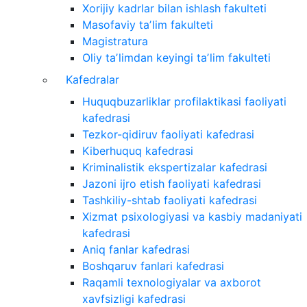
Xorijiy kadrlar bilan ishlash fakulteti
Masofaviy taʼlim fakulteti
Magistratura
Oliy taʼlimdan keyingi taʼlim fakulteti
Kafedralar
Huquqbuzarliklar profilaktikasi faoliyati
kafedrasi
Tezkor-qidiruv faoliyati kafedrasi
Kiberhuquq kafedrasi
Kriminalistik ekspertizalar kafedrasi
Jazoni ijro etish faoliyati kafedrasi
Tashkiliy-shtab faoliyati kafedrasi
Xizmat psixologiyasi va kasbiy madaniyati
kafedrasi
Aniq fanlar kafedrasi
Boshqaruv fanlari kafedrasi
Raqamli texnologiyalar va axborot
xavfsizligi kafedrasi