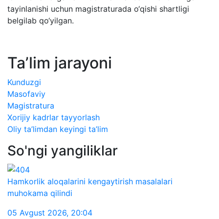
tayinlanishi uchun magistraturada o‘qishi shartligi
belgilab qo‘yilgan.
Taʼlim jarayoni
Kunduzgi
Masofaviy
Magistratura
Xorijiy kadrlar tayyorlash
Oliy ta’limdan keyingi ta’lim
So'ngi yangiliklar
Hamkorlik aloqalarini kengaytirish masalalari
muhokama qilindi
05 Avgust 2026
,
20:04