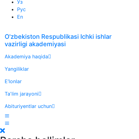
Ўз
Рус
En
O'zbekiston Respublikasi Ichki ishlar
vazirligi akademiyasi
Akademiya haqida
Yangiliklar
E’lonlar
Taʼlim jarayoni
Abituriyentlar uchun