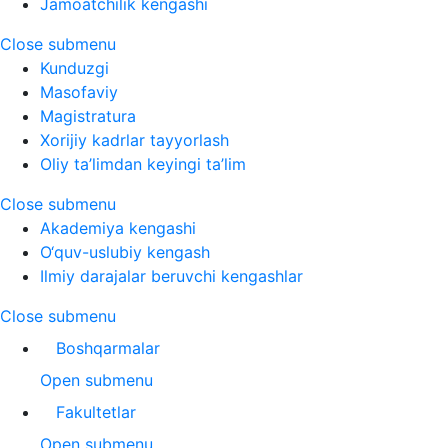
Jamoatchilik kengashi
Close submenu
Kunduzgi
Masofaviy
Magistratura
Xorijiy kadrlar tayyorlash
Oliy ta’limdan keyingi ta’lim
Close submenu
Akademiya kengashi
O‘quv-uslubiy kengash
Ilmiy darajalar beruvchi kengashlar
Close submenu
Boshqarmalar
Open submenu
Fakultetlar
Open submenu