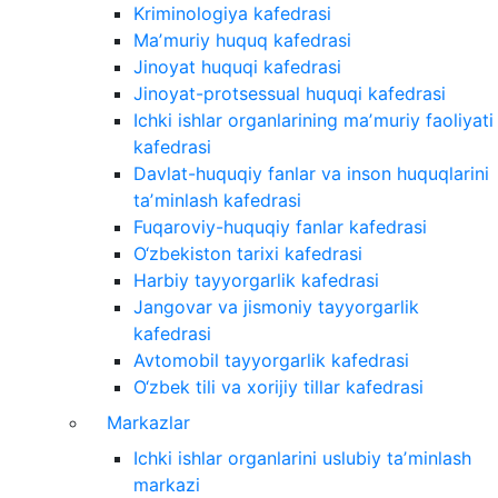
Kriminologiya kafedrasi
Maʼmuriy huquq kafedrasi
Jinoyat huquqi kafedrasi
Jinoyat-protsessual huquqi kafedrasi
Ichki ishlar organlarining maʼmuriy faoliyati
kafedrasi
Davlat-huquqiy fanlar va inson huquqlarini
taʼminlash kafedrasi
Fuqaroviy-huquqiy fanlar kafedrasi
O‘zbekiston tarixi kafedrasi
Harbiy tayyorgarlik kafedrasi
Jangovar va jismoniy tayyorgarlik
kafedrasi
Avtomobil tayyorgarlik kafedrasi
O‘zbek tili va xorijiy tillar kafedrasi
Markazlar
Ichki ishlar organlarini uslubiy taʼminlash
markazi