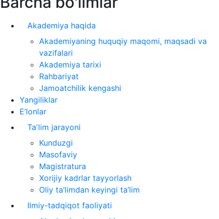
Barcha bo'limlar
Akademiya haqida
Akademiyaning huquqiy maqomi, maqsadi va
vazifalari
Akademiya tarixi
Rahbariyat
Jamoatchilik kengashi
Yangiliklar
E’lonlar
Taʼlim jarayoni
Kunduzgi
Masofaviy
Magistratura
Xorijiy kadrlar tayyorlash
Oliy ta’limdan keyingi ta’lim
Ilmiy-tadqiqot faoliyati