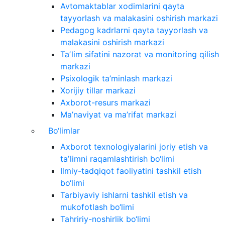
Avtomaktablar xodimlarini qayta
tayyorlash va malakasini oshirish markazi
Pedagog kadrlarni qayta tayyorlash va
malakasini oshirish markazi
Taʼlim sifatini nazorat va monitoring qilish
markazi
Psixologik ta’minlash markazi
Xorijiy tillar markazi
Axborot-resurs markazi
Ma’naviyat va ma’rifat markazi
Bo‘limlar
Axborot texnologiyalarini joriy etish va
taʼlimni raqamlashtirish bo‘limi
Ilmiy-tadqiqot faoliyatini tashkil etish
bo‘limi
Tarbiyaviy ishlarni tashkil etish va
mukofotlash bo‘limi
Tahririy-noshirlik bo‘limi