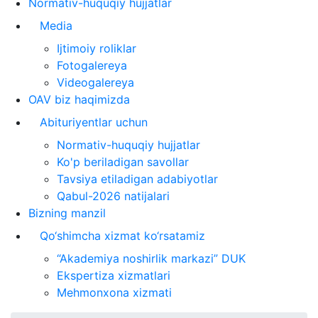
Normativ-huquqiy hujjatlar
Media
Ijtimoiy roliklar
Fotogalereya
Videogalereya
OAV biz haqimizda
Abituriyentlar uchun
Normativ-huquqiy hujjatlar
Ko'p beriladigan savollar
Tavsiya etiladigan adabiyotlar
Qabul-2026 natijalari
Bizning manzil
Qo‘shimcha xizmat ko‘rsatamiz
“Akademiya noshirlik markazi” DUK
Ekspertiza xizmatlari
Mehmonxona xizmati