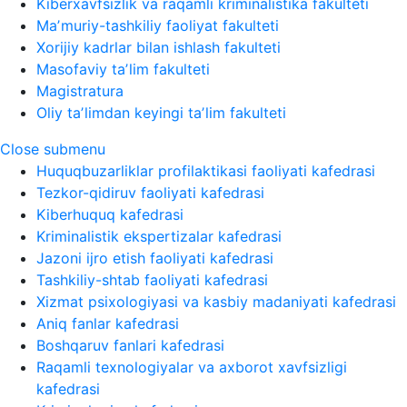
Kiberxavfsizlik va raqamli kriminalistika fakulteti
Maʼmuriy-tashkiliy faoliyat fakulteti
Xorijiy kadrlar bilan ishlash fakulteti
Masofaviy taʼlim fakulteti
Magistratura
Oliy taʼlimdan keyingi taʼlim fakulteti
Close submenu
Huquqbuzarliklar profilaktikasi faoliyati kafedrasi
Tezkor-qidiruv faoliyati kafedrasi
Kiberhuquq kafedrasi
Kriminalistik ekspertizalar kafedrasi
Jazoni ijro etish faoliyati kafedrasi
Tashkiliy-shtab faoliyati kafedrasi
Xizmat psixologiyasi va kasbiy madaniyati kafedrasi
Aniq fanlar kafedrasi
Boshqaruv fanlari kafedrasi
Raqamli texnologiyalar va axborot xavfsizligi
kafedrasi