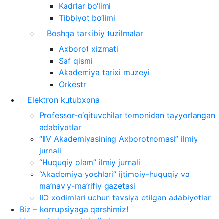
Kadrlar bo‘limi
Tibbiyot bo‘limi
Boshqa tarkibiy tuzilmalar
Axborot xizmati
Saf qismi
Akademiya tarixi muzeyi
Orkestr
Elektron kutubxona
Professor-o‘qituvchilar tomonidan tayyorlangan
adabiyotlar
“IIV Akademiyasining Axborotnomasi” ilmiy
jurnali
“Huquqiy olam” ilmiy jurnali
“Akademiya yoshlari” ijtimoiy-huquqiy va
ma’naviy-ma’rifiy gazetasi
IIO xodimlari uchun tavsiya etilgan adabiyotlar
Biz – korrupsiyaga qarshimiz!