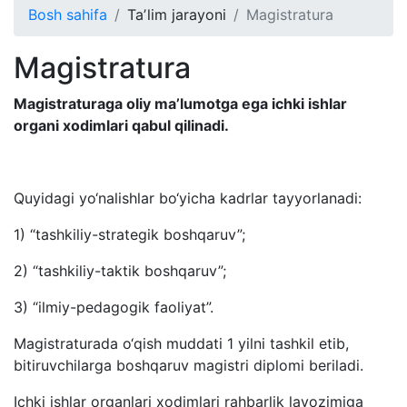
Bosh sahifa
Taʼlim jarayoni
Magistratura
Magistratura
Magistraturaga oliy ma’lumotga ega ichki ishlar
organi xodimlari qabul qilinadi.
Quyidagi yo‘nalishlar bo‘yicha kadrlar tayyorlanadi:
1) “tashkiliy-strategik boshqaruv”;
2) “tashkiliy-taktik boshqaruv”;
3) “ilmiy-pedagogik faoliyat”.
Magistraturada o‘qish muddati 1 yilni tashkil etib,
bitiruvchilarga boshqaruv magistri diplomi beriladi.
Ichki ishlar organlari xodimlari rahbarlik lavozimiga