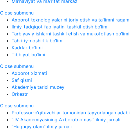
Ma’naviyat va ma’rifat markazi
Close submenu
Axborot texnologiyalarini joriy etish va taʼlimni raqaml
Ilmiy-tadqiqot faoliyatini tashkil etish bo‘limi
Tarbiyaviy ishlarni tashkil etish va mukofotlash bo‘limi
Tahririy-noshirlik bo‘limi
Kadrlar bo‘limi
Tibbiyot bo‘limi
Close submenu
Axborot xizmati
Saf qismi
Akademiya tarixi muzeyi
Orkestr
Close submenu
Professor-o‘qituvchilar tomonidan tayyorlangan adabi
“IIV Akademiyasining Axborotnomasi” ilmiy jurnali
“Huquqiy olam” ilmiy jurnali