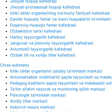
Jinoyat huquqi kafedrasi
Jinoyat-protsessual huquqi kafedrasi
Ichki ishlar organlarining maʼmuriy faoliyati kafedrasi
Davlat-huquqiy fanlar va inson huquqlarini taʼminlash 
Fuqaroviy-huquqiy fanlar kafedrasi
O‘zbekiston tarixi kafedrasi
Harbiy tayyorgarlik kafedrasi
Jangovar va jismoniy tayyorgarlik kafedrasi
Avtomobil tayyorgarlik kafedrasi
O‘zbek tili va xorijiy tillar kafedrasi
Close submenu
Ichki ishlar organlarini uslubiy taʼminlash markazi
Avtomaktablar xodimlarini qayta tayyorlash va malaka
Pedagog kadrlarni qayta tayyorlash va malakasini osh
Taʼlim sifatini nazorat va monitoring qilish markazi
Psixologik ta’minlash markazi
Xorijiy tillar markazi
Axborot-resurs markazi