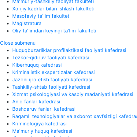
Maʼmuriy-tashkiliy faoliyat fakulteti
Xorijiy kadrlar bilan ishlash fakulteti
Masofaviy taʼlim fakulteti
Magistratura
Oliy taʼlimdan keyingi taʼlim fakulteti
Close submenu
Huquqbuzarliklar profilaktikasi faoliyati kafedrasi
Tezkor-qidiruv faoliyati kafedrasi
Kiberhuquq kafedrasi
Kriminalistik ekspertizalar kafedrasi
Jazoni ijro etish faoliyati kafedrasi
Tashkiliy-shtab faoliyati kafedrasi
Xizmat psixologiyasi va kasbiy madaniyati kafedrasi
Aniq fanlar kafedrasi
Boshqaruv fanlari kafedrasi
Raqamli texnologiyalar va axborot xavfsizligi kafedra
Kriminologiya kafedrasi
Maʼmuriy huquq kafedrasi