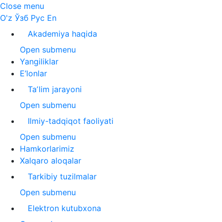
Close menu
O'z
Ўзб
Рус
En
Akademiya haqida
Open submenu
Yangiliklar
E’lonlar
Taʼlim jarayoni
Open submenu
Ilmiy-tadqiqot faoliyati
Open submenu
Hamkorlarimiz
Xalqaro aloqalar
Tarkibiy tuzilmalar
Open submenu
Elektron kutubxona