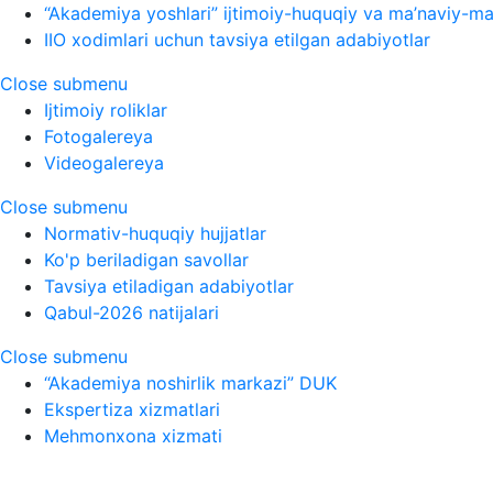
“Akademiya yoshlari” ijtimoiy-huquqiy va ma’naviy-ma’
IIO xodimlari uchun tavsiya etilgan adabiyotlar
Close submenu
Ijtimoiy roliklar
Fotogalereya
Videogalereya
Close submenu
Normativ-huquqiy hujjatlar
Ko'p beriladigan savollar
Tavsiya etiladigan adabiyotlar
Qabul-2026 natijalari
Close submenu
“Akademiya noshirlik markazi” DUK
Ekspertiza xizmatlari
Mehmonxona xizmati
Ochiqli