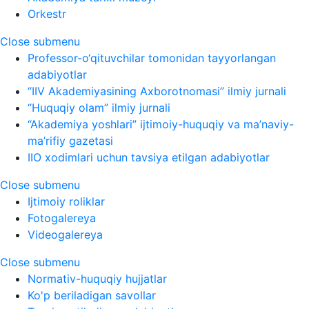
Orkestr
Close submenu
Professor-o‘qituvchilar tomonidan tayyorlangan
adabiyotlar
“IIV Akademiyasining Axborotnomasi” ilmiy jurnali
“Huquqiy olam” ilmiy jurnali
“Akademiya yoshlari” ijtimoiy-huquqiy va ma’naviy-
ma’rifiy gazetasi
IIO xodimlari uchun tavsiya etilgan adabiyotlar
Close submenu
Ijtimoiy roliklar
Fotogalereya
Videogalereya
Close submenu
Normativ-huquqiy hujjatlar
Ko'p beriladigan savollar