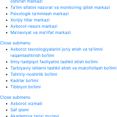
oshirish markazi
Taʼlim sifatini nazorat va monitoring qilish markazi
Psixologik ta’minlash markazi
Xorijiy tillar markazi
Axborot-resurs markazi
Ma’naviyat va ma’rifat markazi
Close submenu
Axborot texnologiyalarini joriy etish va taʼlimni
raqamlashtirish bo‘limi
Ilmiy-tadqiqot faoliyatini tashkil etish bo‘limi
Tarbiyaviy ishlarni tashkil etish va mukofotlash bo‘limi
Tahririy-noshirlik bo‘limi
Kadrlar bo‘limi
Tibbiyot bo‘limi
Close submenu
Axborot xizmati
Saf qismi
Akademiya tarixi muzeyi