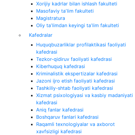
Xorijiy kadrlar bilan ishlash fakulteti
Masofaviy taʼlim fakulteti
Magistratura
Oliy taʼlimdan keyingi taʼlim fakulteti
Kafedralar
Huquqbuzarliklar profilaktikasi faoliyati
kafedrasi
Tezkor-qidiruv faoliyati kafedrasi
Kiberhuquq kafedrasi
Kriminalistik ekspertizalar kafedrasi
Jazoni ijro etish faoliyati kafedrasi
Tashkiliy-shtab faoliyati kafedrasi
Xizmat psixologiyasi va kasbiy madaniyati
kafedrasi
Aniq fanlar kafedrasi
Boshqaruv fanlari kafedrasi
Raqamli texnologiyalar va axborot
xavfsizligi kafedrasi