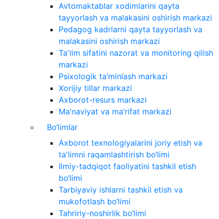
Avtomaktablar xodimlarini qayta
tayyorlash va malakasini oshirish markazi
Pedagog kadrlarni qayta tayyorlash va
malakasini oshirish markazi
Taʼlim sifatini nazorat va monitoring qilish
markazi
Psixologik ta’minlash markazi
Xorijiy tillar markazi
Axborot-resurs markazi
Ma’naviyat va ma’rifat markazi
Bo‘limlar
Axborot texnologiyalarini joriy etish va
taʼlimni raqamlashtirish bo‘limi
Ilmiy-tadqiqot faoliyatini tashkil etish
bo‘limi
Tarbiyaviy ishlarni tashkil etish va
mukofotlash bo‘limi
Tahririy-noshirlik bo‘limi