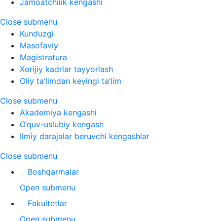
Jamoatchilik kengashi
Close submenu
Kunduzgi
Masofaviy
Magistratura
Xorijiy kadrlar tayyorlash
Oliy ta’limdan keyingi ta’lim
Close submenu
Akademiya kengashi
O‘quv-uslubiy kengash
Ilmiy darajalar beruvchi kengashlar
Close submenu
Boshqarmalar
Open submenu
Fakultetlar
Open submenu