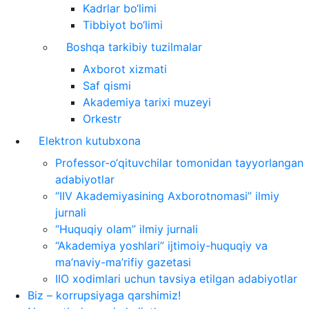
Kadrlar bo‘limi
Tibbiyot bo‘limi
Boshqa tarkibiy tuzilmalar
Axborot xizmati
Saf qismi
Akademiya tarixi muzeyi
Orkestr
Elektron kutubxona
Professor-o‘qituvchilar tomonidan tayyorlangan
adabiyotlar
“IIV Akademiyasining Axborotnomasi” ilmiy
jurnali
“Huquqiy olam” ilmiy jurnali
“Akademiya yoshlari” ijtimoiy-huquqiy va
ma’naviy-ma’rifiy gazetasi
IIO xodimlari uchun tavsiya etilgan adabiyotlar
Biz – korrupsiyaga qarshimiz!