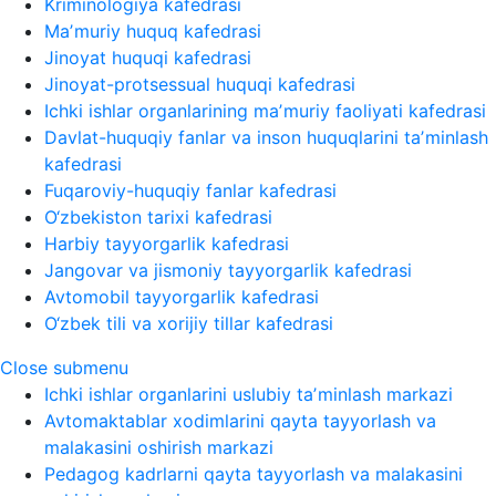
Kriminologiya kafedrasi
Maʼmuriy huquq kafedrasi
Jinoyat huquqi kafedrasi
Jinoyat-protsessual huquqi kafedrasi
Ichki ishlar organlarining maʼmuriy faoliyati kafedrasi
Davlat-huquqiy fanlar va inson huquqlarini taʼminlash
kafedrasi
Fuqaroviy-huquqiy fanlar kafedrasi
O‘zbekiston tarixi kafedrasi
Harbiy tayyorgarlik kafedrasi
Jangovar va jismoniy tayyorgarlik kafedrasi
Avtomobil tayyorgarlik kafedrasi
O‘zbek tili va xorijiy tillar kafedrasi
Close submenu
Ichki ishlar organlarini uslubiy taʼminlash markazi
Avtomaktablar xodimlarini qayta tayyorlash va
malakasini oshirish markazi
Pedagog kadrlarni qayta tayyorlash va malakasini