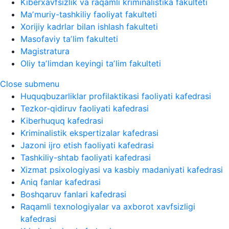
Kiberxavfsizlik va raqamli kriminalistika fakulteti
Maʼmuriy-tashkiliy faoliyat fakulteti
Xorijiy kadrlar bilan ishlash fakulteti
Masofaviy taʼlim fakulteti
Magistratura
Oliy taʼlimdan keyingi taʼlim fakulteti
Close submenu
Huquqbuzarliklar profilaktikasi faoliyati kafedrasi
Tezkor-qidiruv faoliyati kafedrasi
Kiberhuquq kafedrasi
Kriminalistik ekspertizalar kafedrasi
Jazoni ijro etish faoliyati kafedrasi
Tashkiliy-shtab faoliyati kafedrasi
Xizmat psixologiyasi va kasbiy madaniyati kafedrasi
Aniq fanlar kafedrasi
Boshqaruv fanlari kafedrasi
Raqamli texnologiyalar va axborot xavfsizligi
kafedrasi