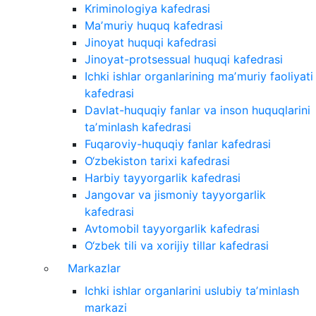
Kriminologiya kafedrasi
Maʼmuriy huquq kafedrasi
Jinoyat huquqi kafedrasi
Jinoyat-protsessual huquqi kafedrasi
Ichki ishlar organlarining maʼmuriy faoliyati
kafedrasi
Davlat-huquqiy fanlar va inson huquqlarini
taʼminlash kafedrasi
Fuqaroviy-huquqiy fanlar kafedrasi
O‘zbekiston tarixi kafedrasi
Harbiy tayyorgarlik kafedrasi
Jangovar va jismoniy tayyorgarlik
kafedrasi
Avtomobil tayyorgarlik kafedrasi
O‘zbek tili va xorijiy tillar kafedrasi
Markazlar
Ichki ishlar organlarini uslubiy taʼminlash
markazi