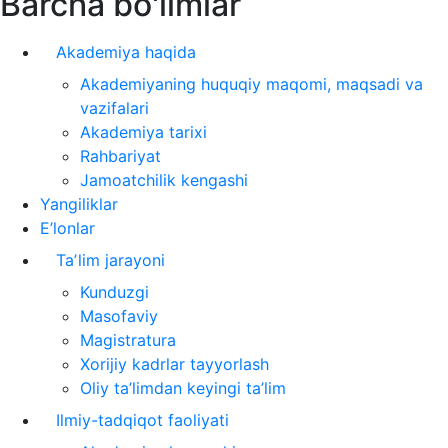
Barcha bo'limlar
Akademiya haqida
Akademiyaning huquqiy maqomi, maqsadi va
vazifalari
Akademiya tarixi
Rahbariyat
Jamoatchilik kengashi
Yangiliklar
E’lonlar
Taʼlim jarayoni
Kunduzgi
Masofaviy
Magistratura
Xorijiy kadrlar tayyorlash
Oliy ta’limdan keyingi ta’lim
Ilmiy-tadqiqot faoliyati