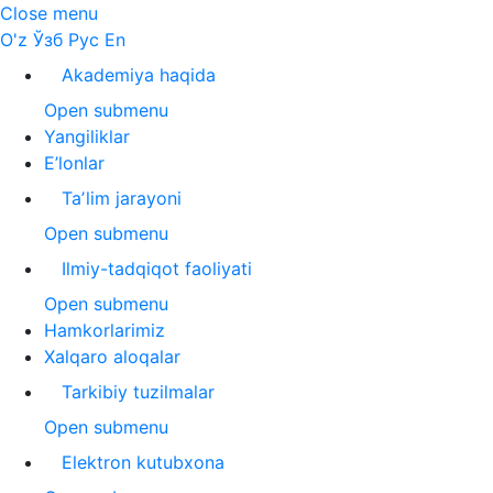
Close menu
O'z
Ўзб
Рус
En
Akademiya haqida
Open submenu
Yangiliklar
E’lonlar
Taʼlim jarayoni
Open submenu
Ilmiy-tadqiqot faoliyati
Open submenu
Hamkorlarimiz
Xalqaro aloqalar
Tarkibiy tuzilmalar
Open submenu
Elektron kutubxona