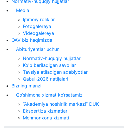
Normativ-huquqiy hujjatlar
Media
Ijtimoiy roliklar
Fotogalereya
Videogalereya
OAV biz haqimizda
Abituriyentlar uchun
Normativ-huquqiy hujjatlar
Ko'p beriladigan savollar
Tavsiya etiladigan adabiyotlar
Qabul-2026 natijalari
Bizning manzil
Qo‘shimcha xizmat ko‘rsatamiz
“Akademiya noshirlik markazi” DUK
Ekspertiza xizmatlari
Mehmonxona xizmati