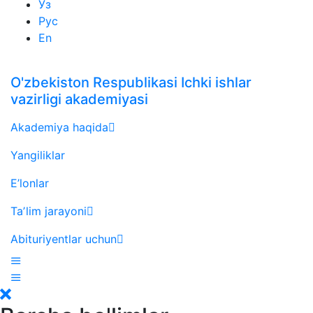
Ўз
Рус
En
O'zbekiston Respublikasi Ichki ishlar
vazirligi akademiyasi
Akademiya haqida
Yangiliklar
E’lonlar
Taʼlim jarayoni
Abituriyentlar uchun