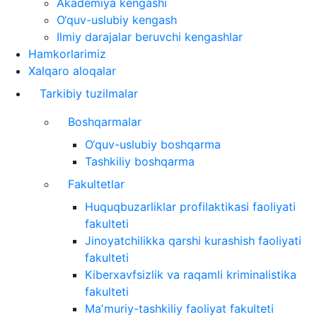
Akademiya kengashi
O‘quv-uslubiy kengash
Ilmiy darajalar beruvchi kengashlar
Hamkorlarimiz
Xalqaro aloqalar
Tarkibiy tuzilmalar
Boshqarmalar
O‘quv-uslubiy boshqarma
Tashkiliy boshqarma
Fakultetlar
Huquqbuzarliklar profilaktikasi faoliyati
fakulteti
Jinoyatchilikka qarshi kurashish faoliyati
fakulteti
Kiberxavfsizlik va raqamli kriminalistika
fakulteti
Maʼmuriy-tashkiliy faoliyat fakulteti