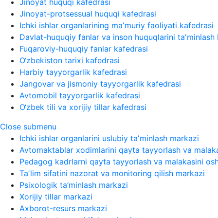
Jinoyat huquqi kafedrasi
Jinoyat-protsessual huquqi kafedrasi
Ichki ishlar organlarining maʼmuriy faoliyati kafedrasi
Davlat-huquqiy fanlar va inson huquqlarini taʼminlash 
Fuqaroviy-huquqiy fanlar kafedrasi
O‘zbekiston tarixi kafedrasi
Harbiy tayyorgarlik kafedrasi
Jangovar va jismoniy tayyorgarlik kafedrasi
Avtomobil tayyorgarlik kafedrasi
O‘zbek tili va xorijiy tillar kafedrasi
Close submenu
Ichki ishlar organlarini uslubiy taʼminlash markazi
Avtomaktablar xodimlarini qayta tayyorlash va malaka
Pedagog kadrlarni qayta tayyorlash va malakasini osh
Taʼlim sifatini nazorat va monitoring qilish markazi
Psixologik ta’minlash markazi
Xorijiy tillar markazi
Axborot-resurs markazi