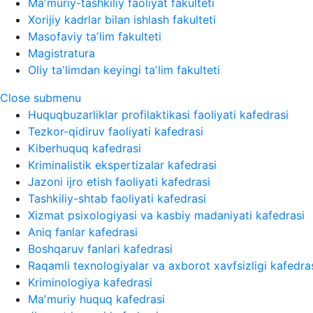
Maʼmuriy-tashkiliy faoliyat fakulteti
Xorijiy kadrlar bilan ishlash fakulteti
Masofaviy taʼlim fakulteti
Magistratura
Oliy taʼlimdan keyingi taʼlim fakulteti
Close submenu
Huquqbuzarliklar profilaktikasi faoliyati kafedrasi
Tezkor-qidiruv faoliyati kafedrasi
Kiberhuquq kafedrasi
Kriminalistik ekspertizalar kafedrasi
Jazoni ijro etish faoliyati kafedrasi
Tashkiliy-shtab faoliyati kafedrasi
Xizmat psixologiyasi va kasbiy madaniyati kafedrasi
Aniq fanlar kafedrasi
Boshqaruv fanlari kafedrasi
Raqamli texnologiyalar va axborot xavfsizligi kafedra
Kriminologiya kafedrasi
Maʼmuriy huquq kafedrasi