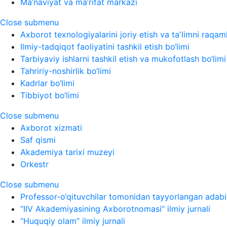
Ma’naviyat va ma’rifat markazi
Close submenu
Axborot texnologiyalarini joriy etish va taʼlimni raqaml
Ilmiy-tadqiqot faoliyatini tashkil etish bo‘limi
Tarbiyaviy ishlarni tashkil etish va mukofotlash bo‘limi
Tahririy-noshirlik bo‘limi
Kadrlar bo‘limi
Tibbiyot bo‘limi
Close submenu
Axborot xizmati
Saf qismi
Akademiya tarixi muzeyi
Orkestr
Close submenu
Professor-o‘qituvchilar tomonidan tayyorlangan adabi
“IIV Akademiyasining Axborotnomasi” ilmiy jurnali
“Huquqiy olam” ilmiy jurnali