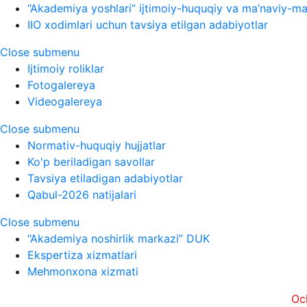
“Akademiya yoshlari” ijtimoiy-huquqiy va ma’naviy-ma’
IIO xodimlari uchun tavsiya etilgan adabiyotlar
Close submenu
Ijtimoiy roliklar
Fotogalereya
Videogalereya
Close submenu
Normativ-huquqiy hujjatlar
Ko'p beriladigan savollar
Tavsiya etiladigan adabiyotlar
Qabul-2026 natijalari
Close submenu
“Akademiya noshirlik markazi” DUK
Ekspertiza xizmatlari
Mehmonxona xizmati
Ochiqlik, t