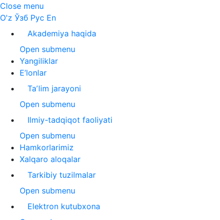
Close menu
O'z
Ўзб
Рус
En
Akademiya haqida
Open submenu
Yangiliklar
E’lonlar
Taʼlim jarayoni
Open submenu
Ilmiy-tadqiqot faoliyati
Open submenu
Hamkorlarimiz
Xalqaro aloqalar
Tarkibiy tuzilmalar
Open submenu
Elektron kutubxona