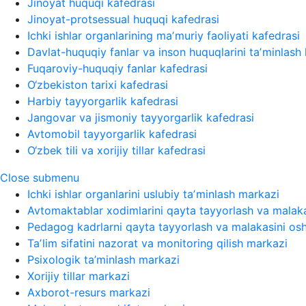
Jinoyat huquqi kafedrasi
Jinoyat-protsessual huquqi kafedrasi
Ichki ishlar organlarining maʼmuriy faoliyati kafedrasi
Davlat-huquqiy fanlar va inson huquqlarini taʼminlash 
Fuqaroviy-huquqiy fanlar kafedrasi
O‘zbekiston tarixi kafedrasi
Harbiy tayyorgarlik kafedrasi
Jangovar va jismoniy tayyorgarlik kafedrasi
Avtomobil tayyorgarlik kafedrasi
O‘zbek tili va xorijiy tillar kafedrasi
Close submenu
Ichki ishlar organlarini uslubiy taʼminlash markazi
Avtomaktablar xodimlarini qayta tayyorlash va malaka
Pedagog kadrlarni qayta tayyorlash va malakasini osh
Taʼlim sifatini nazorat va monitoring qilish markazi
Psixologik ta’minlash markazi
Xorijiy tillar markazi
Axborot-resurs markazi