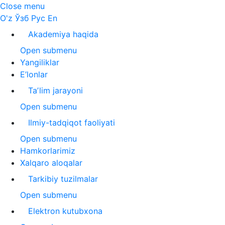
Close menu
O'z
Ўзб
Рус
En
Akademiya haqida
Open submenu
Yangiliklar
E’lonlar
Taʼlim jarayoni
Open submenu
Ilmiy-tadqiqot faoliyati
Open submenu
Hamkorlarimiz
Xalqaro aloqalar
Tarkibiy tuzilmalar
Open submenu
Elektron kutubxona