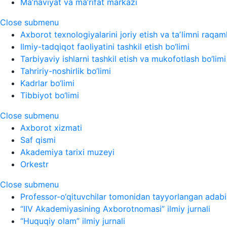
Ma’naviyat va ma’rifat markazi
Close submenu
Axborot texnologiyalarini joriy etish va taʼlimni raqaml
Ilmiy-tadqiqot faoliyatini tashkil etish bo‘limi
Tarbiyaviy ishlarni tashkil etish va mukofotlash bo‘limi
Tahririy-noshirlik bo‘limi
Kadrlar bo‘limi
Tibbiyot bo‘limi
Close submenu
Axborot xizmati
Saf qismi
Akademiya tarixi muzeyi
Orkestr
Close submenu
Professor-o‘qituvchilar tomonidan tayyorlangan adabi
“IIV Akademiyasining Axborotnomasi” ilmiy jurnali
“Huquqiy olam” ilmiy jurnali