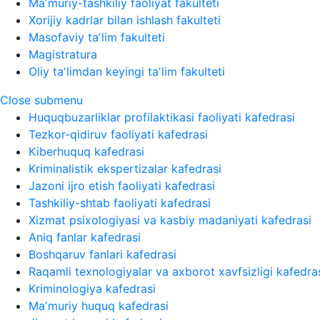
Maʼmuriy-tashkiliy faoliyat fakulteti
Xorijiy kadrlar bilan ishlash fakulteti
Masofaviy taʼlim fakulteti
Magistratura
Oliy taʼlimdan keyingi taʼlim fakulteti
Close submenu
Huquqbuzarliklar profilaktikasi faoliyati kafedrasi
Tezkor-qidiruv faoliyati kafedrasi
Kiberhuquq kafedrasi
Kriminalistik ekspertizalar kafedrasi
Jazoni ijro etish faoliyati kafedrasi
Tashkiliy-shtab faoliyati kafedrasi
Xizmat psixologiyasi va kasbiy madaniyati kafedrasi
Aniq fanlar kafedrasi
Boshqaruv fanlari kafedrasi
Raqamli texnologiyalar va axborot xavfsizligi kafedra
Kriminologiya kafedrasi
Maʼmuriy huquq kafedrasi