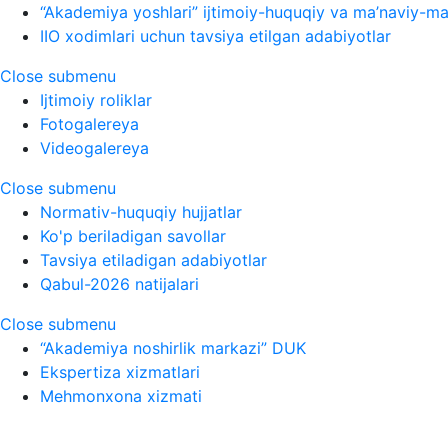
“Akademiya yoshlari” ijtimoiy-huquqiy va ma’naviy-ma’
IIO xodimlari uchun tavsiya etilgan adabiyotlar
Close submenu
Ijtimoiy roliklar
Fotogalereya
Videogalereya
Close submenu
Normativ-huquqiy hujjatlar
Ko'p beriladigan savollar
Tavsiya etiladigan adabiyotlar
Qabul-2026 natijalari
Close submenu
“Akademiya noshirlik markazi” DUK
Ekspertiza xizmatlari
Mehmonxona xizmati
O