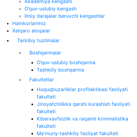
Akademiya kengashi
O‘quv-uslubiy kengash
Ilmiy darajalar beruvchi kengashlar
Hamkorlarimiz
Xalqaro aloqalar
Tarkibiy tuzilmalar
Boshqarmalar
O‘quv-uslubiy boshqarma
Tashkiliy boshqarma
Fakultetlar
Huquqbuzarliklar profilaktikasi faoliyati
fakulteti
Jinoyatchilikka qarshi kurashish faoliyati
fakulteti
Kiberxavfsizlik va raqamli kriminalistika
fakulteti
Maʼmuriy-tashkiliy faoliyat fakulteti