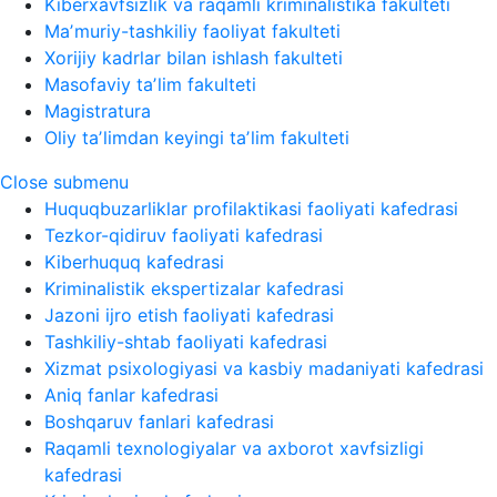
Kiberxavfsizlik va raqamli kriminalistika fakulteti
Maʼmuriy-tashkiliy faoliyat fakulteti
Xorijiy kadrlar bilan ishlash fakulteti
Masofaviy taʼlim fakulteti
Magistratura
Oliy taʼlimdan keyingi taʼlim fakulteti
Close submenu
Huquqbuzarliklar profilaktikasi faoliyati kafedrasi
Tezkor-qidiruv faoliyati kafedrasi
Kiberhuquq kafedrasi
Kriminalistik ekspertizalar kafedrasi
Jazoni ijro etish faoliyati kafedrasi
Tashkiliy-shtab faoliyati kafedrasi
Xizmat psixologiyasi va kasbiy madaniyati kafedrasi
Aniq fanlar kafedrasi
Boshqaruv fanlari kafedrasi
Raqamli texnologiyalar va axborot xavfsizligi
kafedrasi