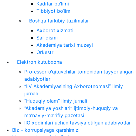
Kadrlar bo‘limi
Tibbiyot bo‘limi
Boshqa tarkibiy tuzilmalar
Axborot xizmati
Saf qismi
Akademiya tarixi muzeyi
Orkestr
Elektron kutubxona
Professor-o‘qituvchilar tomonidan tayyorlangan
adabiyotlar
“IIV Akademiyasining Axborotnomasi” ilmiy
jurnali
“Huquqiy olam” ilmiy jurnali
“Akademiya yoshlari” ijtimoiy-huquqiy va
ma’naviy-ma’rifiy gazetasi
IIO xodimlari uchun tavsiya etilgan adabiyotlar
Biz – korrupsiyaga qarshimiz!