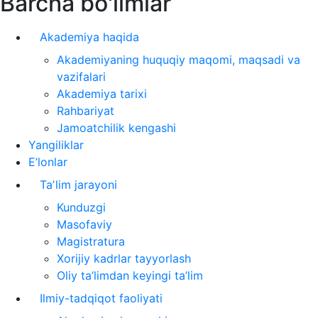
Barcha bo'limlar
Akademiya haqida
Akademiyaning huquqiy maqomi, maqsadi va
vazifalari
Akademiya tarixi
Rahbariyat
Jamoatchilik kengashi
Yangiliklar
E’lonlar
Taʼlim jarayoni
Kunduzgi
Masofaviy
Magistratura
Xorijiy kadrlar tayyorlash
Oliy ta’limdan keyingi ta’lim
Ilmiy-tadqiqot faoliyati