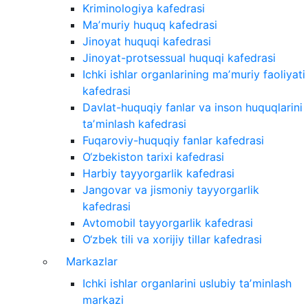
Kriminologiya kafedrasi
Maʼmuriy huquq kafedrasi
Jinoyat huquqi kafedrasi
Jinoyat-protsessual huquqi kafedrasi
Ichki ishlar organlarining maʼmuriy faoliyati
kafedrasi
Davlat-huquqiy fanlar va inson huquqlarini
taʼminlash kafedrasi
Fuqaroviy-huquqiy fanlar kafedrasi
O‘zbekiston tarixi kafedrasi
Harbiy tayyorgarlik kafedrasi
Jangovar va jismoniy tayyorgarlik
kafedrasi
Avtomobil tayyorgarlik kafedrasi
O‘zbek tili va xorijiy tillar kafedrasi
Markazlar
Ichki ishlar organlarini uslubiy taʼminlash
markazi