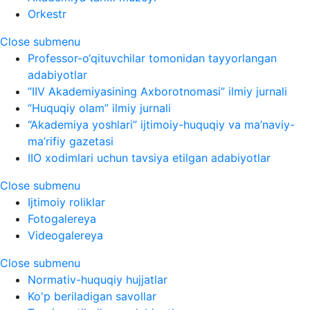
Orkestr
Close submenu
Professor-o‘qituvchilar tomonidan tayyorlangan
adabiyotlar
“IIV Akademiyasining Axborotnomasi” ilmiy jurnali
“Huquqiy olam” ilmiy jurnali
“Akademiya yoshlari” ijtimoiy-huquqiy va ma’naviy-
ma’rifiy gazetasi
IIO xodimlari uchun tavsiya etilgan adabiyotlar
Close submenu
Ijtimoiy roliklar
Fotogalereya
Videogalereya
Close submenu
Normativ-huquqiy hujjatlar
Ko'p beriladigan savollar