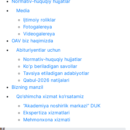
Normativ-huquqiy hujjatlar
Media
Ijtimoiy roliklar
Fotogalereya
Videogalereya
OAV biz haqimizda
Abituriyentlar uchun
Normativ-huquqiy hujjatlar
Ko'p beriladigan savollar
Tavsiya etiladigan adabiyotlar
Qabul-2026 natijalari
Bizning manzil
Qo‘shimcha xizmat ko‘rsatamiz
“Akademiya noshirlik markazi” DUK
Ekspertiza xizmatlari
Mehmonxona xizmati