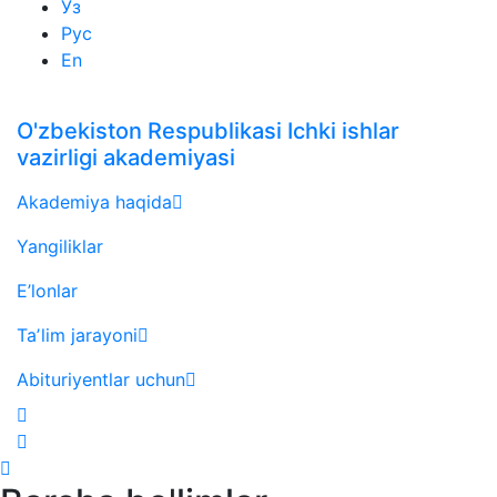
Ўз
Рус
En
O'zbekiston Respublikasi Ichki ishlar
vazirligi akademiyasi
Akademiya haqida
Yangiliklar
E’lonlar
Taʼlim jarayoni
Abituriyentlar uchun