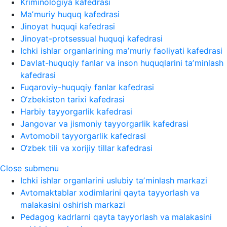
Kriminologiya kafedrasi
Maʼmuriy huquq kafedrasi
Jinoyat huquqi kafedrasi
Jinoyat-protsessual huquqi kafedrasi
Ichki ishlar organlarining maʼmuriy faoliyati kafedrasi
Davlat-huquqiy fanlar va inson huquqlarini taʼminlash
kafedrasi
Fuqaroviy-huquqiy fanlar kafedrasi
O‘zbekiston tarixi kafedrasi
Harbiy tayyorgarlik kafedrasi
Jangovar va jismoniy tayyorgarlik kafedrasi
Avtomobil tayyorgarlik kafedrasi
O‘zbek tili va xorijiy tillar kafedrasi
Close submenu
Ichki ishlar organlarini uslubiy taʼminlash markazi
Avtomaktablar xodimlarini qayta tayyorlash va
malakasini oshirish markazi
Pedagog kadrlarni qayta tayyorlash va malakasini