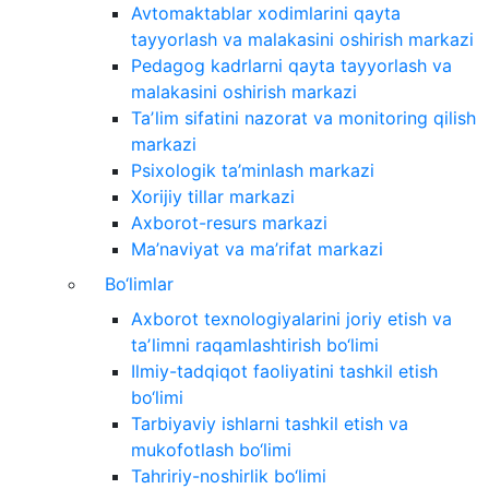
Avtomaktablar xodimlarini qayta
tayyorlash va malakasini oshirish markazi
Pedagog kadrlarni qayta tayyorlash va
malakasini oshirish markazi
Taʼlim sifatini nazorat va monitoring qilish
markazi
Psixologik ta’minlash markazi
Xorijiy tillar markazi
Axborot-resurs markazi
Ma’naviyat va ma’rifat markazi
Bo‘limlar
Axborot texnologiyalarini joriy etish va
taʼlimni raqamlashtirish bo‘limi
Ilmiy-tadqiqot faoliyatini tashkil etish
bo‘limi
Tarbiyaviy ishlarni tashkil etish va
mukofotlash bo‘limi
Tahririy-noshirlik bo‘limi