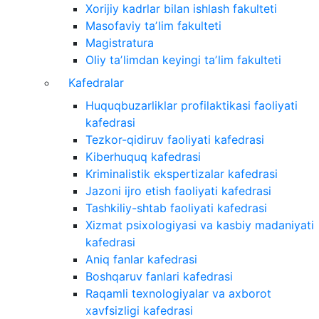
Xorijiy kadrlar bilan ishlash fakulteti
Masofaviy taʼlim fakulteti
Magistratura
Oliy taʼlimdan keyingi taʼlim fakulteti
Kafedralar
Huquqbuzarliklar profilaktikasi faoliyati
kafedrasi
Tezkor-qidiruv faoliyati kafedrasi
Kiberhuquq kafedrasi
Kriminalistik ekspertizalar kafedrasi
Jazoni ijro etish faoliyati kafedrasi
Tashkiliy-shtab faoliyati kafedrasi
Xizmat psixologiyasi va kasbiy madaniyati
kafedrasi
Aniq fanlar kafedrasi
Boshqaruv fanlari kafedrasi
Raqamli texnologiyalar va axborot
xavfsizligi kafedrasi