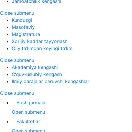
Jamoatchilik kengashi
Close submenu
Kunduzgi
Masofaviy
Magistratura
Xorijiy kadrlar tayyorlash
Oliy ta’limdan keyingi ta’lim
Close submenu
Akademiya kengashi
O‘quv-uslubiy kengash
Ilmiy darajalar beruvchi kengashlar
Close submenu
Boshqarmalar
Open submenu
Fakultetlar
Open submenu