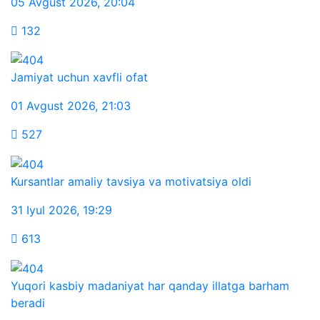
05 Avgust 2026
,
20:04
132
Jamiyat uchun xavfli ofat
01 Avgust 2026
,
21:03
527
Kursantlar amaliy tavsiya va motivatsiya oldi
31 Iyul 2026
,
19:29
613
Yuqori kasbiy madaniyat har qanday illatga barham
beradi