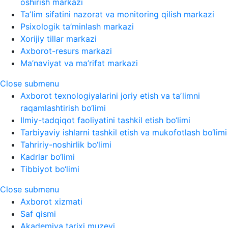
oshirish markazi
Taʼlim sifatini nazorat va monitoring qilish markazi
Psixologik ta’minlash markazi
Xorijiy tillar markazi
Axborot-resurs markazi
Ma’naviyat va ma’rifat markazi
Close submenu
Axborot texnologiyalarini joriy etish va taʼlimni
raqamlashtirish bo‘limi
Ilmiy-tadqiqot faoliyatini tashkil etish bo‘limi
Tarbiyaviy ishlarni tashkil etish va mukofotlash bo‘limi
Tahririy-noshirlik bo‘limi
Kadrlar bo‘limi
Tibbiyot bo‘limi
Close submenu
Axborot xizmati
Saf qismi
Akademiya tarixi muzeyi