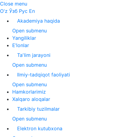
Close menu
O'z
Ўзб
Рус
En
Akademiya haqida
Open submenu
Yangiliklar
E’lonlar
Taʼlim jarayoni
Open submenu
Ilmiy-tadqiqot faoliyati
Open submenu
Hamkorlarimiz
Xalqaro aloqalar
Tarkibiy tuzilmalar
Open submenu
Elektron kutubxona