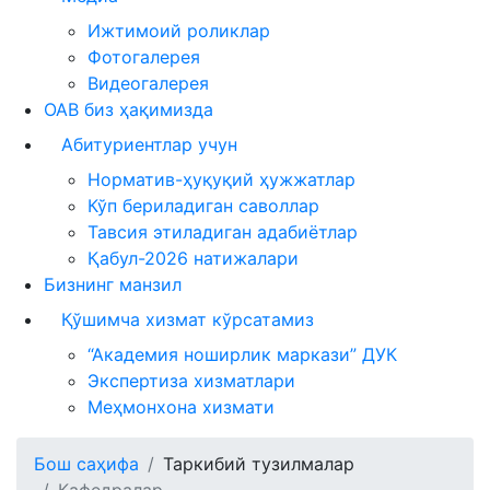
Ижтимоий роликлар
Фотогалерея
Видеогалерея
ОАВ биз ҳақимизда
Абитуриентлар учун
Норматив-ҳуқуқий ҳужжатлар
Кўп бериладиган саволлар
Тавсия этиладиган адабиётлар
Қабул-2026 натижалари
Бизнинг манзил
Қўшимча хизмат кўрсатамиз
“Академия ноширлик маркази” ДУК
Экспертиза хизматлари
Меҳмонхона хизмати
Бош саҳифа
Таркибий тузилмалар