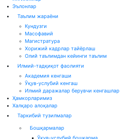
Эълонлар
Таълим жараёни
Кундузги
Масофавий
Магистратура
Хорижий кадрлар тайёрлаш
Олий таълимдан кейинги таълим
Илмий-тадқиқот фаолияти
Академия кенгаши
Ўқув-услубий кенгаш
Илмий даражалар берувчи кенгашлар
Ҳамкорларимиз
Халқаро алоқалар
Таркибий тузилмалар
Бошқармалар
Ўқув-услубий бошқарма