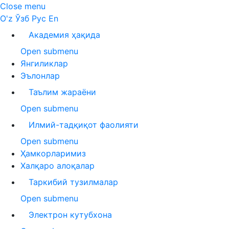
Close menu
O'z
Ўзб
Рус
En
Академия ҳақида
Open submenu
Янгиликлар
Эълонлар
Таълим жараёни
Open submenu
Илмий-тадқиқот фаолияти
Open submenu
Ҳамкорларимиз
Халқаро алоқалар
Таркибий тузилмалар
Open submenu
Электрон кутубхона