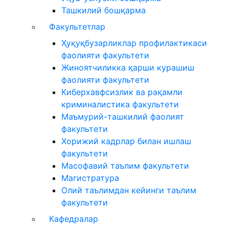
Ташкилий бошқарма
Факультетлар
Ҳуқуқбузарликлар профилактикаси
фаолияти факультети
Жиноятчиликка қарши курашиш
фаолияти факультети
Киберхавфсизлик ва рақамли
криминалистика факультети
Маъмурий-ташкилий фаолият
факультети
Хорижий кадрлар билан ишлаш
факультети
Масофавий таълим факультети
Магистратура
Олий таълимдан кейинги таълим
факультети
Кафедралар