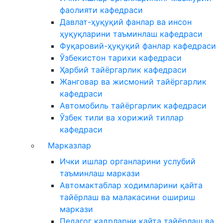
фаолияти кафедраси
Давлат-ҳуқуқий фанлар ва инсон
ҳуқуқларини таъминлаш кафедраси
Фуқаровий-ҳуқуқий фанлар кафедраси
Ўзбекистон тарихи кафедраси
Ҳарбий тайёргарлик кафедраси
Жанговар ва жисмоний тайёргарлик
кафедраси
Автомобиль тайёргарлик кафедраси
Ўзбек тили ва хорижий тиллар
кафедраси
Марказлар
Ички ишлар органларини услубий
таъминлаш маркази
Автомактаблар ходимларини қайта
тайёрлаш ва малакасини ошириш
маркази
Педагог кадрларни қайта тайёрлаш ва