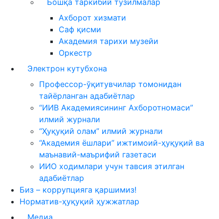
Бошқа таркибий тузилмалар
Ахборот хизмати
Саф қисми
Академия тарихи музейи
Оркестр
Электрон кутубхона
Профессор-ўқитувчилар томонидан
тайёрланган адабиётлар
“ИИВ Академиясининг Ахборотномаси”
илмий журнали
“Ҳуқуқий олам” илмий журнали
“Академия ёшлари” ижтимоий-ҳуқуқий ва
маънавий-маърифий газетаси
ИИО ходимлари учун тавсия этилган
адабиётлар
Биз – коррупцияга қаршимиз!
Норматив-ҳуқуқий ҳужжатлар
Медиа