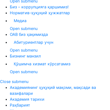
Open submenu
Биз – коррупцияга қаршимиз!
Норматив-ҳуқуқий ҳужжатлар
Медиа
Open submenu
ОАВ биз ҳақимизда
Абитуриентлар учун
Open submenu
Бизнинг манзил
Қўшимча хизмат кўрсатамиз
Open submenu
Close submenu
Академиянинг ҳуқуқий мақоми, мақсади ва
вазифалари
Академия тарихи
Раҳбарият