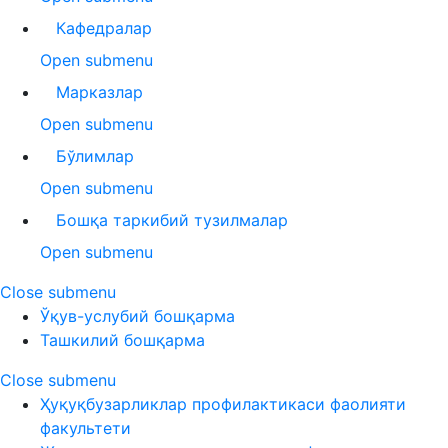
Кафедралар
Open submenu
Марказлар
Open submenu
Бўлимлар
Open submenu
Бошқа таркибий тузилмалар
Open submenu
Close submenu
Ўқув-услубий бошқарма
Ташкилий бошқарма
Close submenu
Ҳуқуқбузарликлар профилактикаси фаолияти
факультети