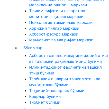
малакасини ошириш маркази
Таълим сифатини назорат ва
мониторинг қилиш маркази
Психологик таъминлаш маркази
Хорижий тиллар маркази
Ахборот-ресурс маркази
Маънавият ва маърифат маркази
Бўлимлар
Ахборот технологияларини жорий этиш
ва таълимни рақамлаштириш бўлими
Илмий-тадқиқот фаолиятини ташкил
этиш бўлими
Тарбиявий ишларни ташкил этиш ва
мукофотлаш бўлими
Таҳририй-ноширлик бўлими
Кадрлар бўлими
Тиббиёт бўлими