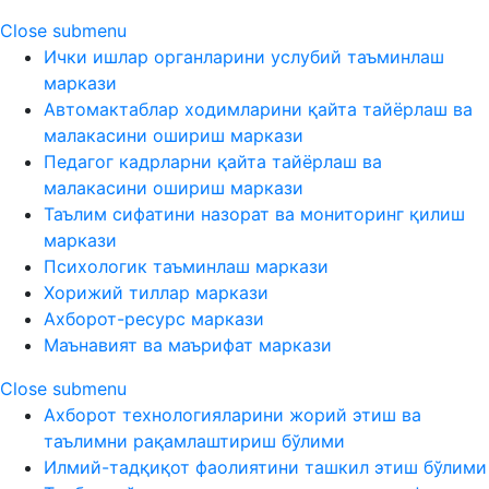
Close submenu
Ички ишлар органларини услубий таъминлаш
маркази
Автомактаблар ходимларини қайта тайёрлаш ва
малакасини ошириш маркази
Педагог кадрларни қайта тайёрлаш ва
малакасини ошириш маркази
Таълим сифатини назорат ва мониторинг қилиш
маркази
Психологик таъминлаш маркази
Хорижий тиллар маркази
Ахборот-ресурс маркази
Маънавият ва маърифат маркази
Close submenu
Ахборот технологияларини жорий этиш ва
таълимни рақамлаштириш бўлими
Илмий-тадқиқот фаолиятини ташкил этиш бўлими