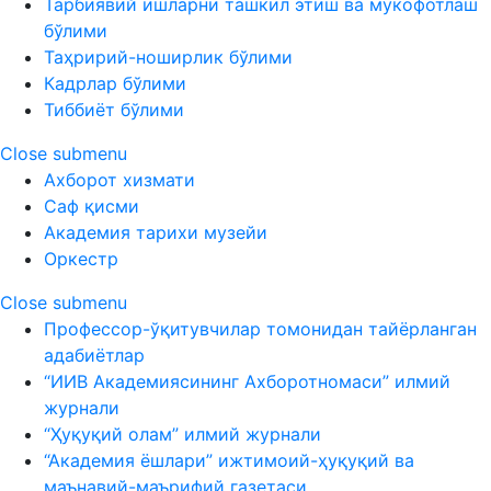
Тарбиявий ишларни ташкил этиш ва мукофотлаш
бўлими
Таҳририй-ноширлик бўлими
Кадрлар бўлими
Тиббиёт бўлими
Close submenu
Ахборот хизмати
Саф қисми
Академия тарихи музейи
Оркестр
Close submenu
Профессор-ўқитувчилар томонидан тайёрланган
адабиётлар
“ИИВ Академиясининг Ахборотномаси” илмий
журнали
“Ҳуқуқий олам” илмий журнали
“Академия ёшлари” ижтимоий-ҳуқуқий ва
маънавий-маърифий газетаси