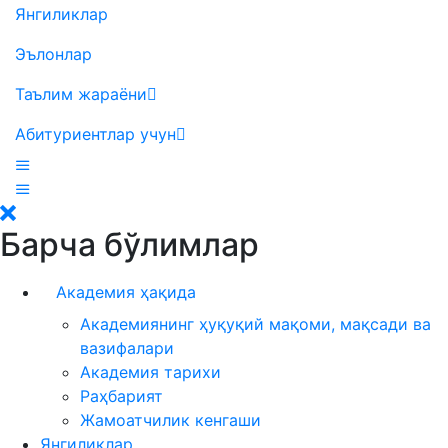
Янгиликлар
Эълонлар
Таълим жараёни
Абитуриентлар учун
Барча бўлимлар
Академия ҳақида
Академиянинг ҳуқуқий мақоми, мақсади ва
вазифалари
Академия тарихи
Раҳбарият
Жамоатчилик кенгаши
Янгиликлар