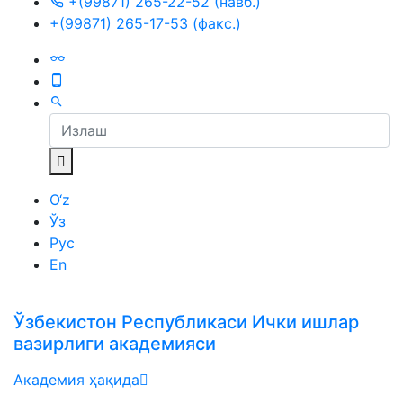
+(99871) 265-22-52 (навб.)
+(99871) 265-17-53 (факс.)
O‘z
Ўз
Рус
En
Ўзбекистон Республикаси Ички ишлар
вазирлиги академияси
Академия ҳақида