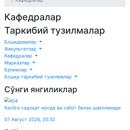
Кафедралар
Кафедралар
Таркибий тузилмалар
Бошқармалар
Факультетлар
Кафедралар
Марказлар
Бўлимлар
Бошқа таркибий тузилмалар
Сўнги янгиликлар
Касбга садоқат ирода ва сабот билан шаклланади
07 Август 2026
,
20:32