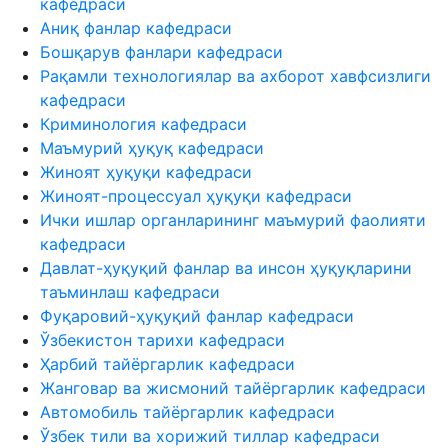
кафедраси
Аниқ фанлар кафедраси
Бошқарув фанлари кафедраси
Рақамли технологиялар ва ахборот хавфсизлиги
кафедраси
Криминология кафедраси
Маъмурий ҳуқуқ кафедраси
Жиноят ҳуқуқи кафедраси
Жиноят-процессуал ҳуқуқи кафедраси
Ички ишлар органларининг маъмурий фаолияти
кафедраси
Давлат-ҳуқуқий фанлар ва инсон ҳуқуқларини
таъминлаш кафедраси
Фуқаровий-ҳуқуқий фанлар кафедраси
Ўзбекистон тарихи кафедраси
Ҳарбий тайёргарлик кафедраси
Жанговар ва жисмоний тайёргарлик кафедраси
Автомобиль тайёргарлик кафедраси
Ўзбек тили ва хорижий тиллар кафедраси