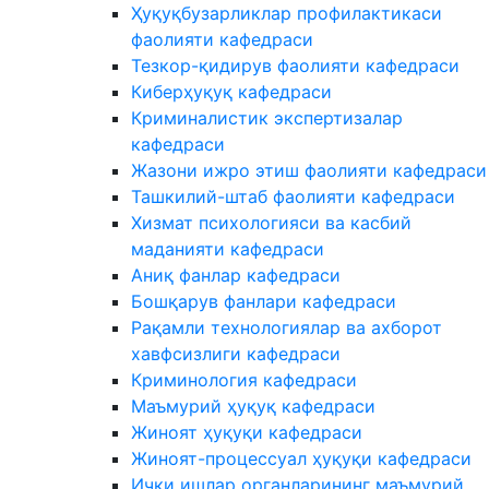
Ҳуқуқбузарликлар профилактикаси
фаолияти кафедраси
Тезкор-қидирув фаолияти кафедраси
Киберҳуқуқ кафедраси
Криминалистик экспертизалар
кафедраси
Жазони ижро этиш фаолияти кафедраси
Ташкилий-штаб фаолияти кафедраси
Хизмат психологияси ва касбий
маданияти кафедраси
Аниқ фанлар кафедраси
Бошқарув фанлари кафедраси
Рақамли технологиялар ва ахборот
хавфсизлиги кафедраси
Криминология кафедраси
Маъмурий ҳуқуқ кафедраси
Жиноят ҳуқуқи кафедраси
Жиноят-процессуал ҳуқуқи кафедраси
Ички ишлар органларининг маъмурий