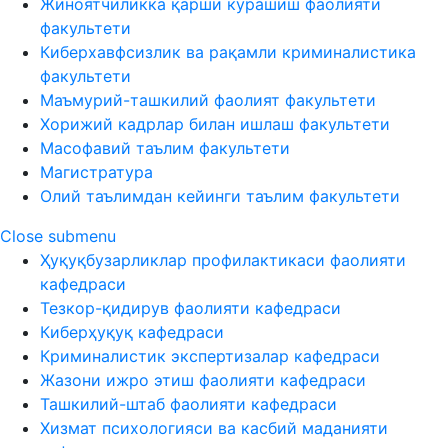
Жиноятчиликка қарши курашиш фаолияти
факультети
Киберхавфсизлик ва рақамли криминалистика
факультети
Маъмурий-ташкилий фаолият факультети
Хорижий кадрлар билан ишлаш факультети
Масофавий таълим факультети
Магистратура
Олий таълимдан кейинги таълим факультети
Close submenu
Ҳуқуқбузарликлар профилактикаси фаолияти
кафедраси
Тезкор-қидирув фаолияти кафедраси
Киберҳуқуқ кафедраси
Криминалистик экспертизалар кафедраси
Жазони ижро этиш фаолияти кафедраси
Ташкилий-штаб фаолияти кафедраси
Хизмат психологияси ва касбий маданияти