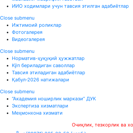
ИИО ходимлари учун тавсия этилган адабиётлар
Close submenu
Ижтимоий роликлар
Фотогалерея
Видеогалерея
Close submenu
Норматив-ҳуқуқий ҳужжатлар
Кўп бериладиган саволлар
Тавсия этиладиган адабиётлар
Қабул-2026 натижалари
Close submenu
“Академия ноширлик маркази” ДУК
Экспертиза хизматлари
Меҳмонхона хизмати
Очиқлик, тезкорлик ва холис