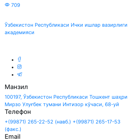
709
Ўзбекистон Республикаси Ички ишлар вазирлиги
академияси
Биз ижтимоий тармоқларда:
Манзил
100197, Ўзбекистон Республикаси Тошкент шаҳри
Мирзо Улуғбек тумани Интизор кўчаси, 68-уй
Телефон
+(99871) 265-22-52 (навб.)
+(99871) 265-17-53
(факс.)
Email