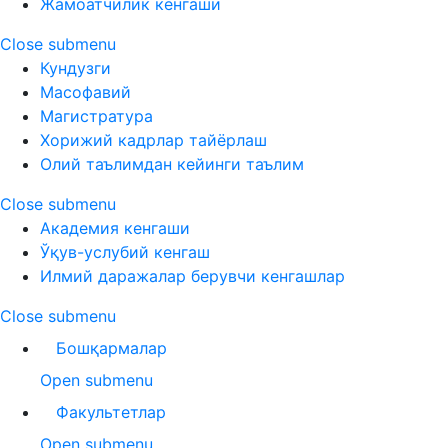
Жамоатчилик кенгаши
Close submenu
Кундузги
Масофавий
Магистратура
Хорижий кадрлар тайёрлаш
Олий таълимдан кейинги таълим
Close submenu
Академия кенгаши
Ўқув-услубий кенгаш
Илмий даражалар берувчи кенгашлар
Close submenu
Бошқармалар
Open submenu
Факультетлар
Open submenu