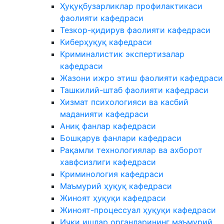
Ҳуқуқбузарликлар профилактикаси
фаолияти кафедраси
Тезкор-қидирув фаолияти кафедраси
Киберҳуқуқ кафедраси
Криминалистик экспертизалар
кафедраси
Жазони ижро этиш фаолияти кафедраси
Ташкилий-штаб фаолияти кафедраси
Хизмат психологияси ва касбий
маданияти кафедраси
Аниқ фанлар кафедраси
Бошқарув фанлари кафедраси
Рақамли технологиялар ва ахборот
хавфсизлиги кафедраси
Криминология кафедраси
Маъмурий ҳуқуқ кафедраси
Жиноят ҳуқуқи кафедраси
Жиноят-процессуал ҳуқуқи кафедраси
Ички ишлар органларининг маъмурий