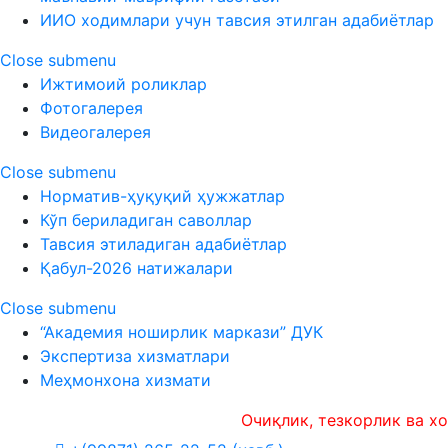
ИИО ходимлари учун тавсия этилган адабиётлар
Close submenu
Ижтимоий роликлар
Фотогалерея
Видеогалерея
Close submenu
Норматив-ҳуқуқий ҳужжатлар
Кўп бериладиган саволлар
Тавсия этиладиган адабиётлар
Қабул-2026 натижалари
Close submenu
“Академия ноширлик маркази” ДУК
Экспертиза хизматлари
Меҳмонхона хизмати
Очиқлик, тезкорлик ва холисл