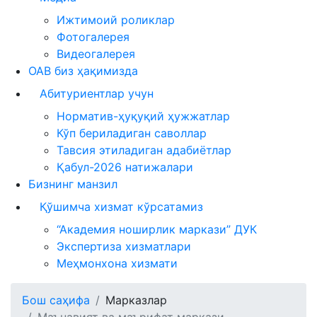
Ижтимоий роликлар
Фотогалерея
Видеогалерея
ОАВ биз ҳақимизда
Абитуриентлар учун
Норматив-ҳуқуқий ҳужжатлар
Кўп бериладиган саволлар
Тавсия этиладиган адабиётлар
Қабул-2026 натижалари
Бизнинг манзил
Қўшимча хизмат кўрсатамиз
“Академия ноширлик маркази” ДУК
Экспертиза хизматлари
Меҳмонхона хизмати
Бош саҳифа
Марказлар