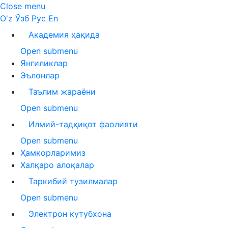
Close menu
O'z
Ўзб
Рус
En
Академия ҳақида
Open submenu
Янгиликлар
Эълонлар
Таълим жараёни
Open submenu
Илмий-тадқиқот фаолияти
Open submenu
Ҳамкорларимиз
Халқаро алоқалар
Таркибий тузилмалар
Open submenu
Электрон кутубхона