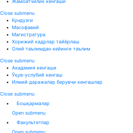
Жамоатчилик кенгаши
Close submenu
Кундузги
Масофавий
Магистратура
Хорижий кадрлар тайёрлаш
Олий таълимдан кейинги таълим
Close submenu
Академия кенгаши
Ўқув-услубий кенгаш
Илмий даражалар берувчи кенгашлар
Close submenu
Бошқармалар
Open submenu
Факультетлар
Open submenu