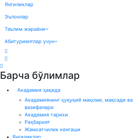
Янгиликлар
Эълонлар
Таълим жараёни
Абитуриентлар учун
Барча бўлимлар
Академия ҳақида
Академиянинг ҳуқуқий мақоми, мақсади ва
вазифалари
Академия тарихи
Раҳбарият
Жамоатчилик кенгаши
Янгиликлар