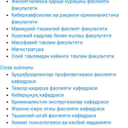
Жиноятчиликка қарши курашиш фаолияти
факультети
Киберхавфсизлик ва рақамли криминалистика
факультети
Маъмурий-ташкилий фаолият факультети
Хорижий кадрлар билан ишлаш факультети
Масофавий таълим факультети
Магистратура
Олий таълимдан кейинги таълим факультети
Close submenu
Ҳуқуқбузарликлар профилактикаси фаолияти
кафедраси
Тезкор-қидирув фаолияти кафедраси
Киберҳуқуқ кафедраси
Криминалистик экспертизалар кафедраси
Жазони ижро этиш фаолияти кафедраси
Ташкилий-штаб фаолияти кафедраси
Хизмат психологияси ва касбий маданияти