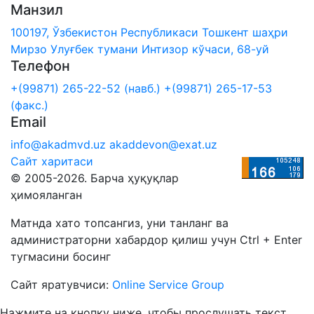
Манзил
100197, Ўзбекистон Республикаси Тошкент шаҳри
Мирзо Улуғбек тумани Интизор кўчаси, 68-уй
Телефон
+(99871) 265-22-52 (навб.)
+(99871) 265-17-53
(факс.)
Email
info@akadmvd.uz
akaddevon@exat.uz
Сайт харитаси
© 2005-2026. Барча ҳуқуқлар
ҳимояланган
Матнда хато топсангиз, уни танланг ва
администраторни хабардор қилиш учун Ctrl + Enter
тугмасини босинг
Сайт яратувчиси:
Online Service Group
Нажмите на кнопку ниже, чтобы прослушать текст