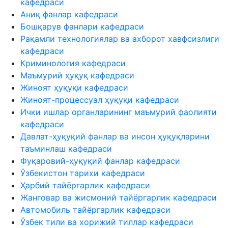
кафедраси
Аниқ фанлар кафедраси
Бошқарув фанлари кафедраси
Рақамли технологиялар ва ахборот хавфсизлиги
кафедраси
Криминология кафедраси
Маъмурий ҳуқуқ кафедраси
Жиноят ҳуқуқи кафедраси
Жиноят-процессуал ҳуқуқи кафедраси
Ички ишлар органларининг маъмурий фаолияти
кафедраси
Давлат-ҳуқуқий фанлар ва инсон ҳуқуқларини
таъминлаш кафедраси
Фуқаровий-ҳуқуқий фанлар кафедраси
Ўзбекистон тарихи кафедраси
Ҳарбий тайёргарлик кафедраси
Жанговар ва жисмоний тайёргарлик кафедраси
Автомобиль тайёргарлик кафедраси
Ўзбек тили ва хорижий тиллар кафедраси