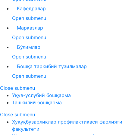
Кафедралар
Open submenu
Марказлар
Open submenu
Бўлимлар
Open submenu
Бошқа таркибий тузилмалар
Open submenu
Close submenu
Ўқув-услубий бошқарма
Ташкилий бошқарма
Close submenu
Ҳуқуқбузарликлар профилактикаси фаолияти
факультети