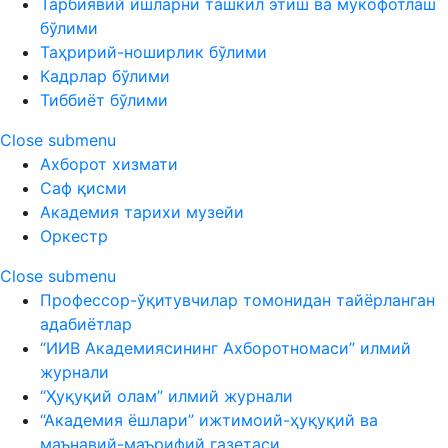
Тарбиявий ишларни ташкил этиш ва мукофотлаш
бўлими
Таҳририй-ноширлик бўлими
Кадрлар бўлими
Тиббиёт бўлими
Close submenu
Ахборот хизмати
Саф қисми
Академия тарихи музейи
Оркестр
Close submenu
Профессор-ўқитувчилар томонидан тайёрланган
адабиётлар
“ИИВ Академиясининг Ахборотномаси” илмий
журнали
“Ҳуқуқий олам” илмий журнали
“Академия ёшлари” ижтимоий-ҳуқуқий ва
маънавий-маърифий газетаси