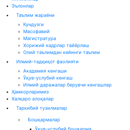
Эълонлар
Таълим жараёни
Кундузги
Масофавий
Магистратура
Хорижий кадрлар тайёрлаш
Олий таълимдан кейинги таълим
Илмий-тадқиқот фаолияти
Академия кенгаши
Ўқув-услубий кенгаш
Илмий даражалар берувчи кенгашлар
Ҳамкорларимиз
Халқаро алоқалар
Таркибий тузилмалар
Бошқармалар
Ўқув-услубий бошқарма