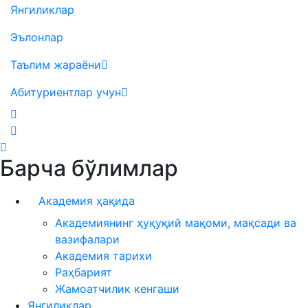
Янгиликлар
Эълонлар
Таълим жараёни
Абитуриентлар учун
Барча бўлимлар
Академия ҳақида
Академиянинг ҳуқуқий мақоми, мақсади ва
вазифалари
Академия тарихи
Раҳбарият
Жамоатчилик кенгаши
Янгиликлар