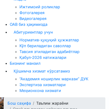
Ижтимоий роликлар
Фотогалерея
Видеогалерея
ОАВ биз ҳақимизда
Абитуриентлар учун
Норматив-ҳуқуқий ҳужжатлар
Кўп бериладиган саволлар
Тавсия этиладиган адабиётлар
Қабул-2026 натижалари
Бизнинг манзил
Қўшимча хизмат кўрсатамиз
“Академия ноширлик маркази” ДУК
Экспертиза хизматлари
Меҳмонхона хизмати
Бош саҳифа
Таълим жараёни