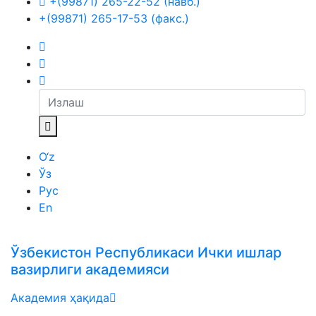
+(99871) 265-22-52 (навб.)
+(99871) 265-17-53 (факс.)
O‘z
Ўз
Рус
En
Ўзбекистон Республикаси Ички ишлар
вазирлиги академияси
Академия ҳақида