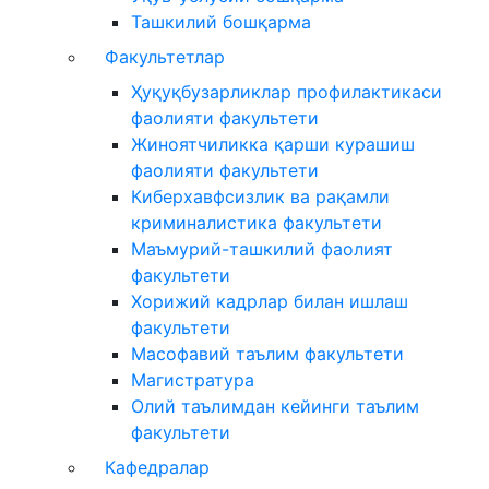
Ташкилий бошқарма
Факультетлар
Ҳуқуқбузарликлар профилактикаси
фаолияти факультети
Жиноятчиликка қарши курашиш
фаолияти факультети
Киберхавфсизлик ва рақамли
криминалистика факультети
Маъмурий-ташкилий фаолият
факультети
Хорижий кадрлар билан ишлаш
факультети
Масофавий таълим факультети
Магистратура
Олий таълимдан кейинги таълим
факультети
Кафедралар