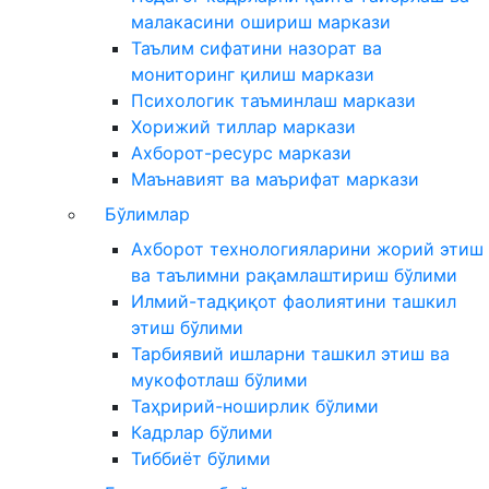
малакасини ошириш маркази
Таълим сифатини назорат ва
мониторинг қилиш маркази
Психологик таъминлаш маркази
Хорижий тиллар маркази
Ахборот-ресурс маркази
Маънавият ва маърифат маркази
Бўлимлар
Ахборот технологияларини жорий этиш
ва таълимни рақамлаштириш бўлими
Илмий-тадқиқот фаолиятини ташкил
этиш бўлими
Тарбиявий ишларни ташкил этиш ва
мукофотлаш бўлими
Таҳририй-ноширлик бўлими
Кадрлар бўлими
Тиббиёт бўлими