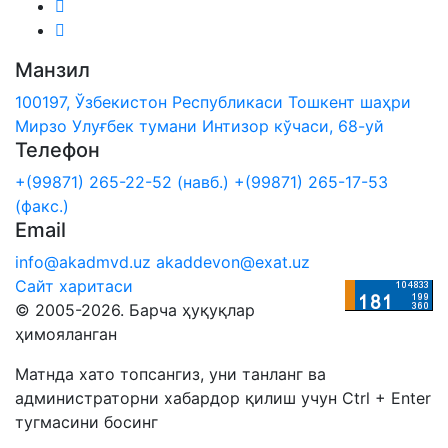
Манзил
100197, Ўзбекистон Республикаси Тошкент шаҳри
Мирзо Улуғбек тумани Интизор кўчаси, 68-уй
Телефон
+(99871) 265-22-52 (навб.)
+(99871) 265-17-53
(факс.)
Email
info@akadmvd.uz
akaddevon@exat.uz
Сайт харитаси
© 2005-2026. Барча ҳуқуқлар
ҳимояланган
Матнда хато топсангиз, уни танланг ва
администраторни хабардор қилиш учун Ctrl + Enter
тугмасини босинг