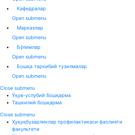
Кафедралар
Open submenu
Марказлар
Open submenu
Бўлимлар
Open submenu
Бошқа таркибий тузилмалар
Open submenu
Close submenu
Ўқув-услубий бошқарма
Ташкилий бошқарма
Close submenu
Ҳуқуқбузарликлар профилактикаси фаолияти
факультети