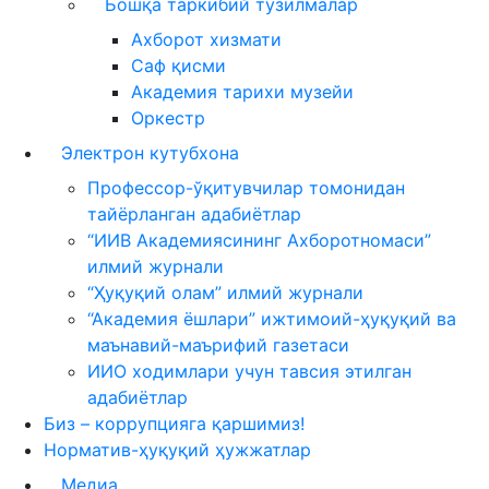
Бошқа таркибий тузилмалар
Ахборот хизмати
Саф қисми
Академия тарихи музейи
Оркестр
Электрон кутубхона
Профессор-ўқитувчилар томонидан
тайёрланган адабиётлар
“ИИВ Академиясининг Ахборотномаси”
илмий журнали
“Ҳуқуқий олам” илмий журнали
“Академия ёшлари” ижтимоий-ҳуқуқий ва
маънавий-маърифий газетаси
ИИО ходимлари учун тавсия этилган
адабиётлар
Биз – коррупцияга қаршимиз!
Норматив-ҳуқуқий ҳужжатлар
Медиа