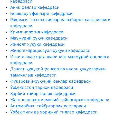
кафедраси
Аниқ фанлар кафедраси
Бошқарув фанлари кафедраси
Рақамли технологиялар ва ахборот хавфсизлиги
кафедраси
Криминология кафедраси
Маъмурий ҳуқуқ кафедраси
Жиноят ҳуқуқи кафедраси
Жиноят-процессуал ҳуқуқи кафедраси
Ички ишлар органларининг маъмурий фаолияти
кафедраси
Давлат-ҳуқуқий фанлар ва инсон ҳуқуқларини
таъминлаш кафедраси
Фуқаровий-ҳуқуқий фанлар кафедраси
Ўзбекистон тарихи кафедраси
Ҳарбий тайёргарлик кафедраси
Жанговар ва жисмоний тайёргарлик кафедраси
Автомобиль тайёргарлик кафедраси
Ўзбек тили ва хорижий тиллар кафедраси