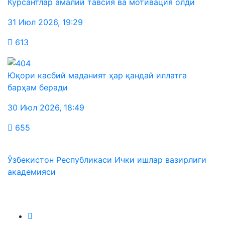
Курсантлар амалий тавсия ва мотивация олди
31 Июл 2026
,
19:29
613
Юқори касбий маданият ҳар қандай иллатга
барҳам беради
30 Июл 2026
,
18:49
655
Ўзбекистон Республикаси Ички ишлар вазирлиги
академияси
Биз ижтимоий тармоқларда: