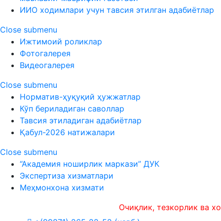
ИИО ходимлари учун тавсия этилган адабиётлар
Close submenu
Ижтимоий роликлар
Фотогалерея
Видеогалерея
Close submenu
Норматив-ҳуқуқий ҳужжатлар
Кўп бериладиган саволлар
Тавсия этиладиган адабиётлар
Қабул-2026 натижалари
Close submenu
“Академия ноширлик маркази” ДУК
Экспертиза хизматлари
Меҳмонхона хизмати
Очиқлик, тезкорлик ва холисли