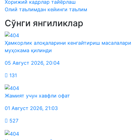
Хорижий кадрлар тайёрлаш
Олий таълимдан кейинги таълим
Сўнги янгиликлар
Ҳамкорлик алоқаларини кенгайтириш масалалари
муҳокама қилинди
05 Август 2026
,
20:04
131
Жамият учун хавфли офат
01 Август 2026
,
21:03
527