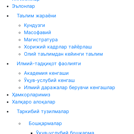
Эълонлар
Таълим жараёни
Кундузги
Масофавий
Магистратура
Хорижий кадрлар тайёрлаш
Олий таълимдан кейинги таълим
Илмий-тадқиқот фаолияти
Академия кенгаши
Ўқув-услубий кенгаш
Илмий даражалар берувчи кенгашлар
Ҳамкорларимиз
Халқаро алоқалар
Таркибий тузилмалар
Бошқармалар
Ўқув-услубий бошқарма