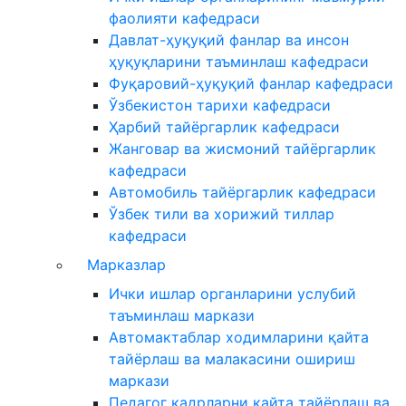
фаолияти кафедраси
Давлат-ҳуқуқий фанлар ва инсон
ҳуқуқларини таъминлаш кафедраси
Фуқаровий-ҳуқуқий фанлар кафедраси
Ўзбекистон тарихи кафедраси
Ҳарбий тайёргарлик кафедраси
Жанговар ва жисмоний тайёргарлик
кафедраси
Автомобиль тайёргарлик кафедраси
Ўзбек тили ва хорижий тиллар
кафедраси
Марказлар
Ички ишлар органларини услубий
таъминлаш маркази
Автомактаблар ходимларини қайта
тайёрлаш ва малакасини ошириш
маркази
Педагог кадрларни қайта тайёрлаш ва