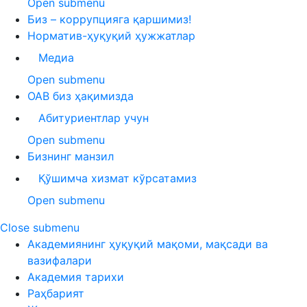
Open submenu
Биз – коррупцияга қаршимиз!
Норматив-ҳуқуқий ҳужжатлар
Медиа
Open submenu
ОАВ биз ҳақимизда
Абитуриентлар учун
Open submenu
Бизнинг манзил
Қўшимча хизмат кўрсатамиз
Open submenu
Close submenu
Академиянинг ҳуқуқий мақоми, мақсади ва
вазифалари
Академия тарихи
Раҳбарият