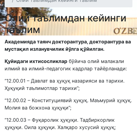
Олий таълимдан кейинги таълим
Олий таълимдан кейинги
таълим
Академияда таянч докторантура, докторантура ва
мустақил изланувчилик йўлга қўйилган.
Қуйидаги ихтисосликлар
бўйича олий малакали
илмий ва илмий-педагогик кадрлар тайёрланади:
“12.00.01 – Давлат ва ҳуқуқ назарияси ва тарихи.
Ҳуқуқий таълимотлар тарихи”;
“12.00.02 – Конституциявий ҳуқуқ. Маъмурий ҳуқуқ.
Молия ва божхона ҳуқуқи”;
“12.00.03 – Фуқаролик ҳуқуқи. Тадбиркорлик
ҳуқуқи. Оила ҳуқуқи. Халқаро хусусий ҳуқуқ;