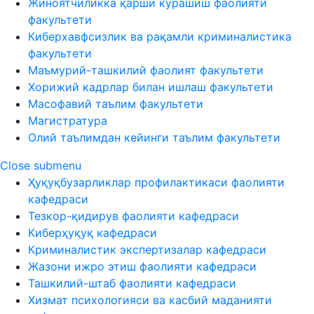
Жиноятчиликка қарши курашиш фаолияти
факультети
Киберхавфсизлик ва рақамли криминалистика
факультети
Маъмурий-ташкилий фаолият факультети
Хорижий кадрлар билан ишлаш факультети
Масофавий таълим факультети
Магистратура
Олий таълимдан кейинги таълим факультети
Close submenu
Ҳуқуқбузарликлар профилактикаси фаолияти
кафедраси
Тезкор-қидирув фаолияти кафедраси
Киберҳуқуқ кафедраси
Криминалистик экспертизалар кафедраси
Жазони ижро этиш фаолияти кафедраси
Ташкилий-штаб фаолияти кафедраси
Хизмат психологияси ва касбий маданияти