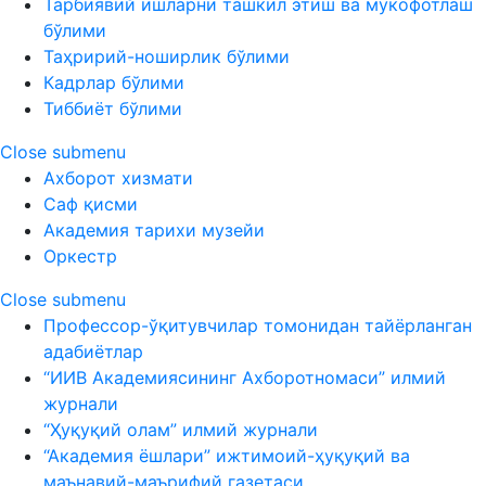
Тарбиявий ишларни ташкил этиш ва мукофотлаш
бўлими
Таҳририй-ноширлик бўлими
Кадрлар бўлими
Тиббиёт бўлими
Close submenu
Ахборот хизмати
Саф қисми
Академия тарихи музейи
Оркестр
Close submenu
Профессор-ўқитувчилар томонидан тайёрланган
адабиётлар
“ИИВ Академиясининг Ахборотномаси” илмий
журнали
“Ҳуқуқий олам” илмий журнали
“Академия ёшлари” ижтимоий-ҳуқуқий ва
маънавий-маърифий газетаси