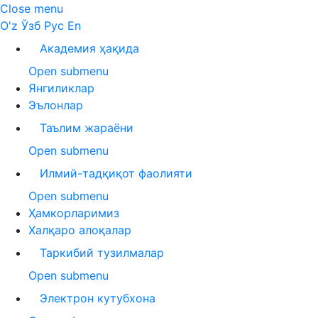
Close menu
O'z
Ўзб
Рус
En
Академия ҳақида
Open submenu
Янгиликлар
Эълонлар
Таълим жараёни
Open submenu
Илмий-тадқиқот фаолияти
Open submenu
Ҳамкорларимиз
Халқаро алоқалар
Таркибий тузилмалар
Open submenu
Электрон кутубхона