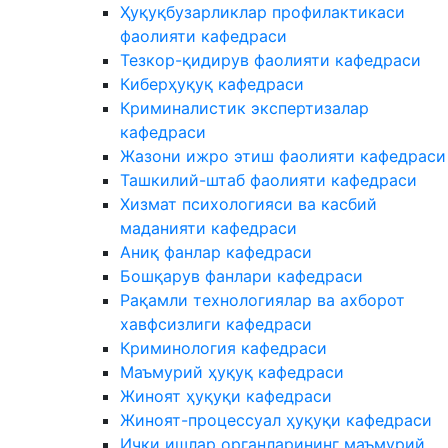
Ҳуқуқбузарликлар профилактикаси
фаолияти кафедраси
Тезкор-қидирув фаолияти кафедраси
Киберҳуқуқ кафедраси
Криминалистик экспертизалар
кафедраси
Жазони ижро этиш фаолияти кафедраси
Ташкилий-штаб фаолияти кафедраси
Хизмат психологияси ва касбий
маданияти кафедраси
Аниқ фанлар кафедраси
Бошқарув фанлари кафедраси
Рақамли технологиялар ва ахборот
хавфсизлиги кафедраси
Криминология кафедраси
Маъмурий ҳуқуқ кафедраси
Жиноят ҳуқуқи кафедраси
Жиноят-процессуал ҳуқуқи кафедраси
Ички ишлар органларининг маъмурий