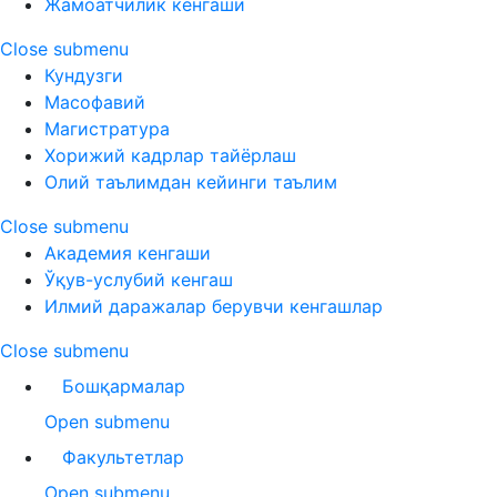
Жамоатчилик кенгаши
Close submenu
Кундузги
Масофавий
Магистратура
Хорижий кадрлар тайёрлаш
Олий таълимдан кейинги таълим
Close submenu
Академия кенгаши
Ўқув-услубий кенгаш
Илмий даражалар берувчи кенгашлар
Close submenu
Бошқармалар
Open submenu
Факультетлар
Open submenu