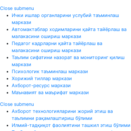
Close submenu
Ички ишлар органларини услубий таъминлаш
маркази
Автомактаблар ходимларини қайта тайёрлаш ва
малакасини ошириш маркази
Педагог кадрларни қайта тайёрлаш ва
малакасини ошириш маркази
Таълим сифатини назорат ва мониторинг қилиш
маркази
Психологик таъминлаш маркази
Хорижий тиллар маркази
Ахборот-ресурс маркази
Маънавият ва маърифат маркази
Close submenu
Ахборот технологияларини жорий этиш ва
таълимни рақамлаштириш бўлими
Илмий-тадқиқот фаолиятини ташкил этиш бўлими