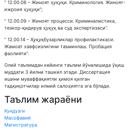
“ 12.00.08 – Жиноят ҳуқуқи. Криминология. Жиноят-
ижроия ҳуқуқи”;
“ 12.00.09 – Жиноят процесси. Криминалистика,
тезкор-қидирув ҳуқуқ ва суд экспертизаси”.
“ 12.00.14 – Ҳуқуқбузарликлар профилактикаси.
Жамоат хавфсизлигини таъминлаш. Пробация
фаолияти”.
Олий таълимдан кейинги таълим йўналишида ўқиш
муддати 3 йилни ташкил этади. Диссертация
ишини муваффақиятли ҳимоя қилган
тадқиқотчилар илмий салоҳиятга эга бўлади.
Таълим жараёни
Кундузги
Масофавий
Магистратура