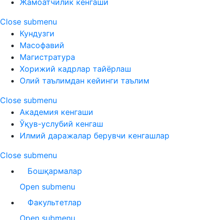
Жамоатчилик кенгаши
Close submenu
Кундузги
Масофавий
Магистратура
Хорижий кадрлар тайёрлаш
Олий таълимдан кейинги таълим
Close submenu
Академия кенгаши
Ўқув-услубий кенгаш
Илмий даражалар берувчи кенгашлар
Close submenu
Бошқармалар
Open submenu
Факультетлар
Open submenu