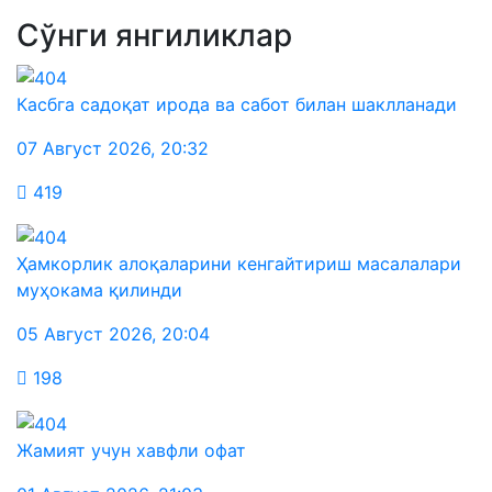
Сўнги янгиликлар
Касбга садоқат ирода ва сабот билан шаклланади
07 Август 2026
,
20:32
419
Ҳамкорлик алоқаларини кенгайтириш масалалари
муҳокама қилинди
05 Август 2026
,
20:04
198
Жамият учун хавфли офат