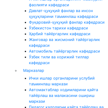
фаолияти кафедраси
Давлат-ҳуқуқий фанлар ва инсон
ҳуқуқларини таъминлаш кафедраси
Фуқаровий-ҳуқуқий фанлар кафедраси
Ўзбекистон тарихи кафедраси
Ҳарбий тайёргарлик кафедраси
Жанговар ва жисмоний тайёргарлик
кафедраси
Автомобиль тайёргарлик кафедраси
Ўзбек тили ва хорижий тиллар
кафедраси
Марказлар
Ички ишлар органларини услубий
таъминлаш маркази
Автомактаблар ходимларини қайта
тайёрлаш ва малакасини ошириш
маркази
Педагог кадрларни қайта тайёрлаш ва