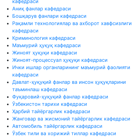
кафедраси
Аниқ фанлар кафедраси
Бошқарув фанлари кафедраси
Рақамли технологиялар ва ахборот хавфсизлиги
кафедраси
Криминология кафедраси
Маъмурий ҳуқуқ кафедраси
Жиноят ҳуқуқи кафедраси
Жиноят-процессуал ҳуқуқи кафедраси
Ички ишлар органларининг маъмурий фаолияти
кафедраси
Давлат-ҳуқуқий фанлар ва инсон ҳуқуқларини
таъминлаш кафедраси
Фуқаровий-ҳуқуқий фанлар кафедраси
Ўзбекистон тарихи кафедраси
Ҳарбий тайёргарлик кафедраси
Жанговар ва жисмоний тайёргарлик кафедраси
Автомобиль тайёргарлик кафедраси
Ўзбек тили ва хорижий тиллар кафедраси