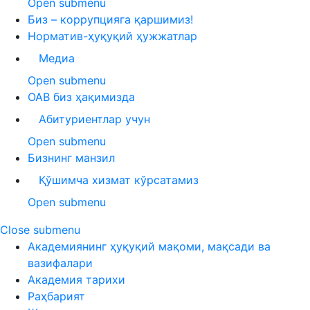
Open submenu
Биз – коррупцияга қаршимиз!
Норматив-ҳуқуқий ҳужжатлар
Медиа
Open submenu
ОАВ биз ҳақимизда
Абитуриентлар учун
Open submenu
Бизнинг манзил
Қўшимча хизмат кўрсатамиз
Open submenu
Close submenu
Академиянинг ҳуқуқий мақоми, мақсади ва
вазифалари
Академия тарихи
Раҳбарият