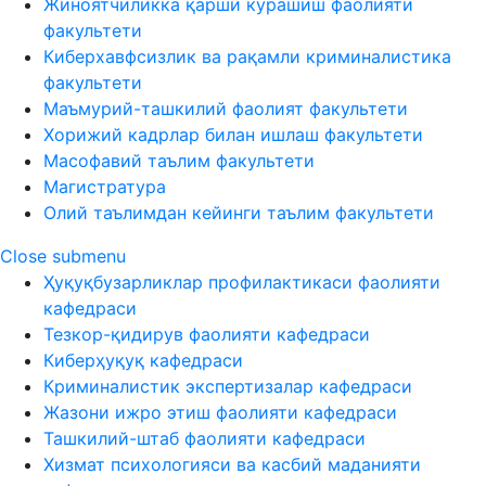
Жиноятчиликка қарши курашиш фаолияти
факультети
Киберхавфсизлик ва рақамли криминалистика
факультети
Маъмурий-ташкилий фаолият факультети
Хорижий кадрлар билан ишлаш факультети
Масофавий таълим факультети
Магистратура
Олий таълимдан кейинги таълим факультети
Close submenu
Ҳуқуқбузарликлар профилактикаси фаолияти
кафедраси
Тезкор-қидирув фаолияти кафедраси
Киберҳуқуқ кафедраси
Криминалистик экспертизалар кафедраси
Жазони ижро этиш фаолияти кафедраси
Ташкилий-штаб фаолияти кафедраси
Хизмат психологияси ва касбий маданияти