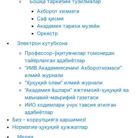
Бошқа таркибий тузилмалар
Ахборот хизмати
Саф қисми
Академия тарихи музейи
Оркестр
Электрон кутубхона
Профессор-ўқитувчилар томонидан
тайёрланган адабиётлар
“ИИВ Академиясининг Ахборотномаси”
илмий журнали
“Ҳуқуқий олам” илмий журнали
“Академия ёшлари” ижтимоий-ҳуқуқий ва
маънавий-маърифий газетаси
ИИО ходимлари учун тавсия этилган
адабиётлар
Биз – коррупцияга қаршимиз!
Норматив-ҳуқуқий ҳужжатлар
Медиа