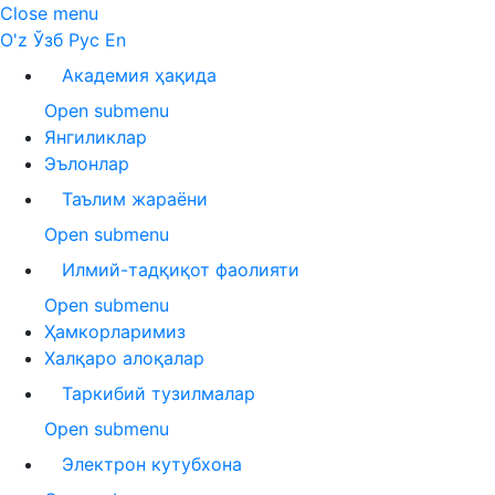
Close menu
O'z
Ўзб
Рус
En
Академия ҳақида
Open submenu
Янгиликлар
Эълонлар
Таълим жараёни
Open submenu
Илмий-тадқиқот фаолияти
Open submenu
Ҳамкорларимиз
Халқаро алоқалар
Таркибий тузилмалар
Open submenu
Электрон кутубхона