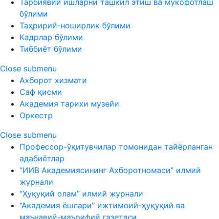
Тарбиявий ишларни ташкил этиш ва мукофотлаш
бўлими
Таҳририй-ноширлик бўлими
Кадрлар бўлими
Тиббиёт бўлими
Close submenu
Ахборот хизмати
Саф қисми
Академия тарихи музейи
Оркестр
Close submenu
Профессор-ўқитувчилар томонидан тайёрланган
адабиётлар
“ИИВ Академиясининг Ахборотномаси” илмий
журнали
“Ҳуқуқий олам” илмий журнали
“Академия ёшлари” ижтимоий-ҳуқуқий ва
маънавий-маърифий газетаси