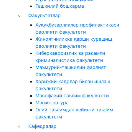
Ташкилий бошқарма
Факультетлар
Ҳуқуқбузарликлар профилактикаси
фаолияти факультети
Жиноятчиликка қарши курашиш
фаолияти факультети
Киберхавфсизлик ва рақамли
криминалистика факультети
Маъмурий-ташкилий фаолият
факультети
Хорижий кадрлар билан ишлаш
факультети
Масофавий таълим факультети
Магистратура
Олий таълимдан кейинги таълим
факультети
Кафедралар