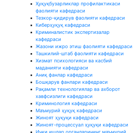
Ҳуқуқбузарликлар профилактикаси
фаолияти кафедраси
Тезкор-қидирув фаолияти кафедраси
Киберҳуқуқ кафедраси
Криминалистик экспертизалар
кафедраси
Жазони ижро этиш фаолияти кафедраси
Ташкилий-штаб фаолияти кафедраси
Хизмат психологияси ва касбий
маданияти кафедраси
Аниқ фанлар кафедраси
Бошқарув фанлари кафедраси
Рақамли технологиялар ва ахборот
хавфсизлиги кафедраси
Криминология кафедраси
Маъмурий ҳуқуқ кафедраси
Жиноят ҳуқуқи кафедраси
Жиноят-процессуал ҳуқуқи кафедраси
Ички ишлар органларининг маъмурий