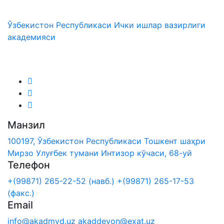
Ўзбекистон Республикаси Ички ишлар вазирлиги
академияси
Биз ижтимоий тармоқларда:
Манзил
100197, Ўзбекистон Республикаси Тошкент шаҳри
Мирзо Улуғбек тумани Интизор кўчаси, 68-уй
Телефон
+(99871) 265-22-52 (навб.)
+(99871) 265-17-53
(факс.)
Email
info@akadmvd.uz
akaddevon@exat.uz