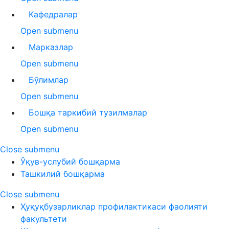
Кафедралар
Open submenu
Марказлар
Open submenu
Бўлимлар
Open submenu
Бошқа таркибий тузилмалар
Open submenu
Close submenu
Ўқув-услубий бошқарма
Ташкилий бошқарма
Close submenu
Ҳуқуқбузарликлар профилактикаси фаолияти
факультети