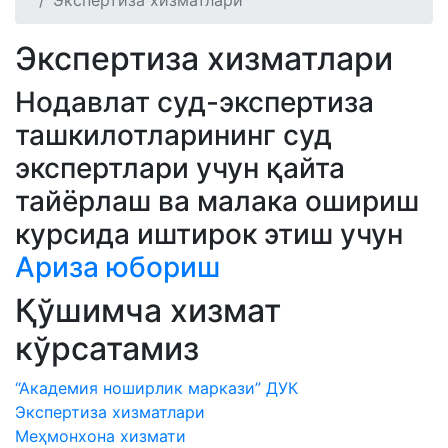
Экспертиза хизматлари
Экспертиза хизматлари
Нодавлат суд-экспертиза
ташкилотларининг суд
экспертлари учун қайта
тайёрлаш ва малака ошириш
курсида иштирок этиш учун
Ариза юбориш
Қўшимча хизмат
кўрсатамиз
“Академия ноширлик маркази” ДУК
Экспертиза хизматлари
Меҳмонхона хизмати