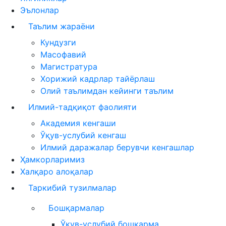
Эълонлар
Таълим жараёни
Кундузги
Масофавий
Магистратура
Хорижий кадрлар тайёрлаш
Олий таълимдан кейинги таълим
Илмий-тадқиқот фаолияти
Академия кенгаши
Ўқув-услубий кенгаш
Илмий даражалар берувчи кенгашлар
Ҳамкорларимиз
Халқаро алоқалар
Таркибий тузилмалар
Бошқармалар
Ўқув-услубий бошқарма