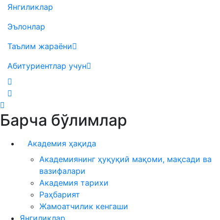
Янгиликлар
Эълонлар
Таълим жараёни
Абитуриентлар учун
Барча бўлимлар
Академия ҳақида
Академиянинг ҳуқуқий мақоми, мақсади ва
вазифалари
Академия тарихи
Раҳбарият
Жамоатчилик кенгаши
Янгиликлар