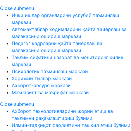
Close submenu
Ички ишлар органларини услубий таъминлаш
маркази
Автомактаблар ходимларини қайта тайёрлаш ва
малакасини ошириш маркази
Педагог кадрларни қайта тайёрлаш ва
малакасини ошириш маркази
Таълим сифатини назорат ва мониторинг қилиш
маркази
Психологик таъминлаш маркази
Хорижий тиллар маркази
Ахборот-ресурс маркази
Маънавият ва маърифат маркази
Close submenu
Ахборот технологияларини жорий этиш ва
таълимни рақамлаштириш бўлими
Илмий-тадқиқот фаолиятини ташкил этиш бўлими