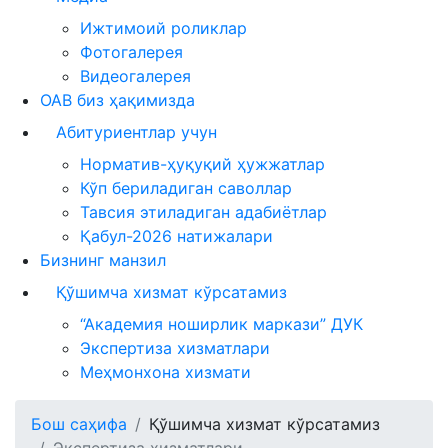
Ижтимоий роликлар
Фотогалерея
Видеогалерея
ОАВ биз ҳақимизда
Абитуриентлар учун
Норматив-ҳуқуқий ҳужжатлар
Кўп бериладиган саволлар
Тавсия этиладиган адабиётлар
Қабул-2026 натижалари
Бизнинг манзил
Қўшимча хизмат кўрсатамиз
“Академия ноширлик маркази” ДУК
Экспертиза хизматлари
Меҳмонхона хизмати
Бош саҳифа
Қўшимча хизмат кўрсатамиз