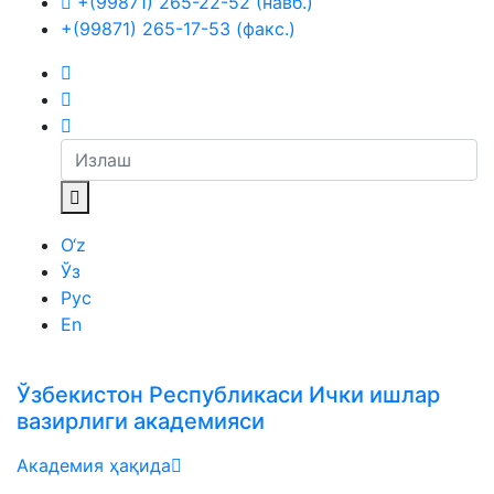
+(99871) 265-22-52 (навб.)
+(99871) 265-17-53 (факс.)
O‘z
Ўз
Рус
En
Ўзбекистон Республикаси Ички ишлар
вазирлиги академияси
Академия ҳақида