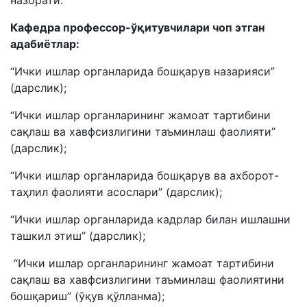
назорати.
Кафедра профессор-ўқитувчилари чоп этган
адабиётлар:
“Ички ишлар органларида бошқарув назарияси”
(дарслик);
“Ички ишлар органларининг жамоат тартибини
сақлаш ва хавфсизлигини таъминлаш фаолияти”
(дарслик);
“Ички ишлар органларида бошқарув ва ахборот-
таҳлил фаолияти асослари” (дарслик);
“Ички ишлар органларида кадрлар билан ишлашни
ташкил этиш” (дарслик);
“Ички ишлар органларининг жамоат тартибини
сақлаш ва хавфсизлигини таъминлаш фаолиятини
бошқариш” (ўқув қўлланма);