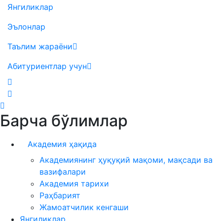
Янгиликлар
Эълонлар
Таълим жараёни
Абитуриентлар учун
Барча бўлимлар
Академия ҳақида
Академиянинг ҳуқуқий мақоми, мақсади ва
вазифалари
Академия тарихи
Раҳбарият
Жамоатчилик кенгаши
Янгиликлар