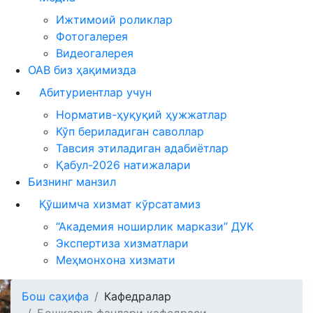
Ижтимоий роликлар
Фотогалерея
Видеогалерея
ОАВ биз ҳақимизда
Абитуриентлар учун
Норматив-ҳуқуқий ҳужжатлар
Кўп бериладиган саволлар
Тавсия этиладиган адабиётлар
Қабул-2026 натижалари
Бизнинг манзил
Қўшимча хизмат кўрсатамиз
“Академия ноширлик маркази” ДУК
Экспертиза хизматлари
Меҳмонхона хизмати
Бош саҳифа
Кафедралар