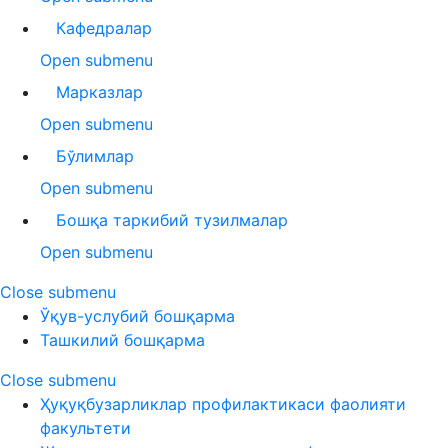
Кафедралар
Open submenu
Марказлар
Open submenu
Бўлимлар
Open submenu
Бошқа таркибий тузилмалар
Open submenu
Close submenu
Ўқув-услубий бошқарма
Ташкилий бошқарма
Close submenu
Ҳуқуқбузарликлар профилактикаси фаолияти
факультети