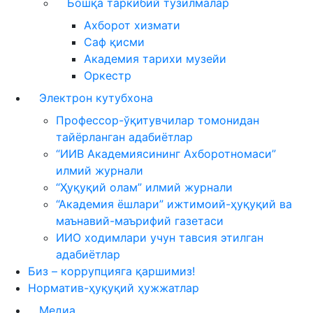
Бошқа таркибий тузилмалар
Ахборот хизмати
Саф қисми
Академия тарихи музейи
Оркестр
Электрон кутубхона
Профессор-ўқитувчилар томонидан
тайёрланган адабиётлар
“ИИВ Академиясининг Ахборотномаси”
илмий журнали
“Ҳуқуқий олам” илмий журнали
“Академия ёшлари” ижтимоий-ҳуқуқий ва
маънавий-маърифий газетаси
ИИО ходимлари учун тавсия этилган
адабиётлар
Биз – коррупцияга қаршимиз!
Норматив-ҳуқуқий ҳужжатлар
Медиа