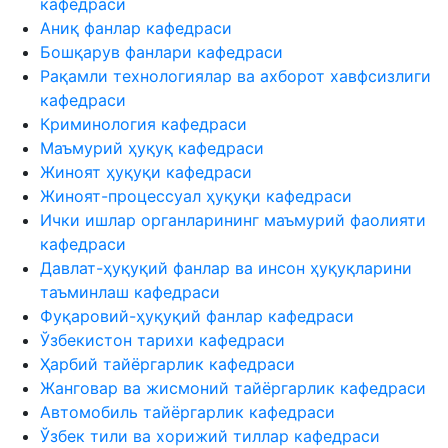
кафедраси
Аниқ фанлар кафедраси
Бошқарув фанлари кафедраси
Рақамли технологиялар ва ахборот хавфсизлиги
кафедраси
Криминология кафедраси
Маъмурий ҳуқуқ кафедраси
Жиноят ҳуқуқи кафедраси
Жиноят-процессуал ҳуқуқи кафедраси
Ички ишлар органларининг маъмурий фаолияти
кафедраси
Давлат-ҳуқуқий фанлар ва инсон ҳуқуқларини
таъминлаш кафедраси
Фуқаровий-ҳуқуқий фанлар кафедраси
Ўзбекистон тарихи кафедраси
Ҳарбий тайёргарлик кафедраси
Жанговар ва жисмоний тайёргарлик кафедраси
Автомобиль тайёргарлик кафедраси
Ўзбек тили ва хорижий тиллар кафедраси