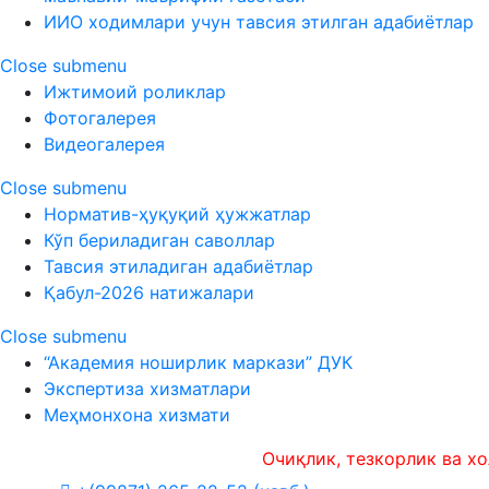
ИИО ходимлари учун тавсия этилган адабиётлар
Close submenu
Ижтимоий роликлар
Фотогалерея
Видеогалерея
Close submenu
Норматив-ҳуқуқий ҳужжатлар
Кўп бериладиган саволлар
Тавсия этиладиган адабиётлар
Қабул-2026 натижалари
Close submenu
“Академия ноширлик маркази” ДУК
Экспертиза хизматлари
Меҳмонхона хизмати
Очиқлик, тезкорлик ва холислик