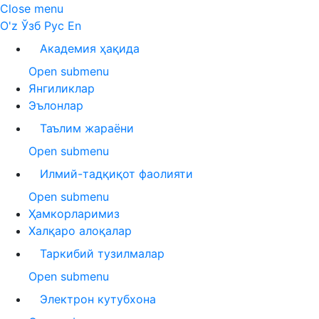
Close menu
O'z
Ўзб
Рус
En
Академия ҳақида
Open submenu
Янгиликлар
Эълонлар
Таълим жараёни
Open submenu
Илмий-тадқиқот фаолияти
Open submenu
Ҳамкорларимиз
Халқаро алоқалар
Таркибий тузилмалар
Open submenu
Электрон кутубхона