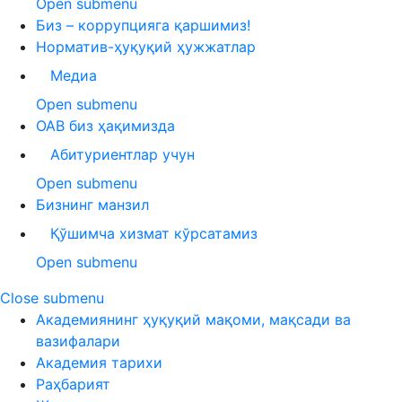
Open submenu
Биз – коррупцияга қаршимиз!
Норматив-ҳуқуқий ҳужжатлар
Медиа
Open submenu
ОАВ биз ҳақимизда
Абитуриентлар учун
Open submenu
Бизнинг манзил
Қўшимча хизмат кўрсатамиз
Open submenu
Close submenu
Академиянинг ҳуқуқий мақоми, мақсади ва
вазифалари
Академия тарихи
Раҳбарият