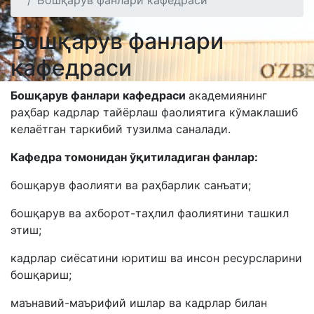
Бошқарув фанлари кафедраси
Бошқарув фанлари
кафедраси
Бошқарув фанлари кафедраси
академиянинг
раҳбар кадрлар тайёрлаш фаолиятига кўмаклашиб
келаётган таркибий тузилма саналади.
Кафедра томонидан ўқитиладиган фанлар:
бошқарув фаолияти ва раҳбарлик санъати;
бошқарув ва ахборот-таҳлил фаолиятини ташкил
этиш;
кадрлар сиёсатини юритиш ва инсон ресурсларини
бошқариш;
маънавий-маърифий ишлар ва кадрлар билан