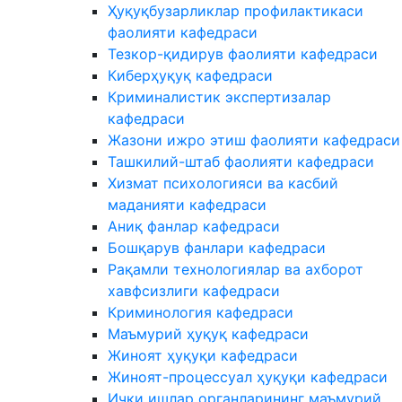
Ҳуқуқбузарликлар профилактикаси
фаолияти кафедраси
Тезкор-қидирув фаолияти кафедраси
Киберҳуқуқ кафедраси
Криминалистик экспертизалар
кафедраси
Жазони ижро этиш фаолияти кафедраси
Ташкилий-штаб фаолияти кафедраси
Хизмат психологияси ва касбий
маданияти кафедраси
Аниқ фанлар кафедраси
Бошқарув фанлари кафедраси
Рақамли технологиялар ва ахборот
хавфсизлиги кафедраси
Криминология кафедраси
Маъмурий ҳуқуқ кафедраси
Жиноят ҳуқуқи кафедраси
Жиноят-процессуал ҳуқуқи кафедраси
Ички ишлар органларининг маъмурий