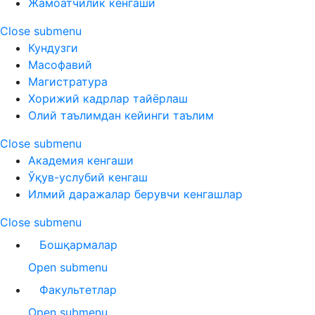
Жамоатчилик кенгаши
Close submenu
Кундузги
Масофавий
Магистратура
Хорижий кадрлар тайёрлаш
Олий таълимдан кейинги таълим
Close submenu
Академия кенгаши
Ўқув-услубий кенгаш
Илмий даражалар берувчи кенгашлар
Close submenu
Бошқармалар
Open submenu
Факультетлар
Open submenu