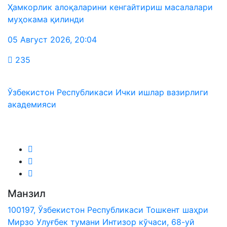
Ҳамкорлик алоқаларини кенгайтириш масалалари
муҳокама қилинди
05 Август 2026
,
20:04
235
Ўзбекистон Республикаси Ички ишлар вазирлиги
академияси
Биз ижтимоий тармоқларда:
Манзил
100197, Ўзбекистон Республикаси Тошкент шаҳри
Мирзо Улуғбек тумани Интизор кўчаси, 68-уй