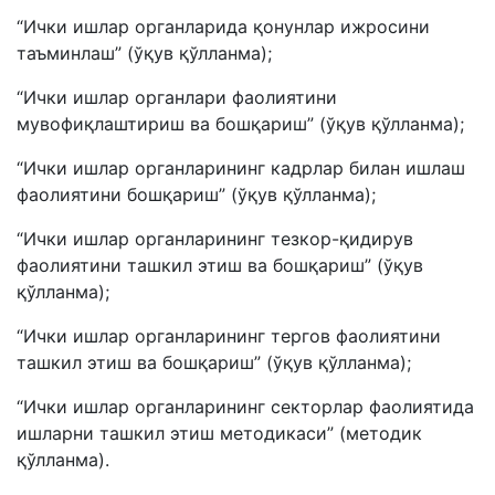
“Ички ишлар органларида қонунлар ижросини
таъминлаш” (ўқув қўлланма);
“Ички ишлар органлари фаолиятини
мувофиқлаштириш ва бошқариш” (ўқув қўлланма);
“Ички ишлар органларининг кадрлар билан ишлаш
фаолиятини бошқариш” (ўқув қўлланма);
“Ички ишлар органларининг тезкор-қидирув
фаолиятини ташкил этиш ва бошқариш” (ўқув
қўлланма);
“Ички ишлар органларининг тергов фаолиятини
ташкил этиш ва бошқариш” (ўқув қўлланма);
“Ички ишлар органларининг секторлар фаолиятида
ишларни ташкил этиш методикаси” (методик
қўлланма).