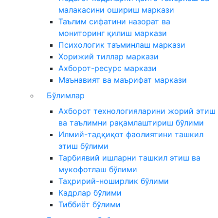
малакасини ошириш маркази
Таълим сифатини назорат ва
мониторинг қилиш маркази
Психологик таъминлаш маркази
Хорижий тиллар маркази
Ахборот-ресурс маркази
Маънавият ва маърифат маркази
Бўлимлар
Ахборот технологияларини жорий этиш
ва таълимни рақамлаштириш бўлими
Илмий-тадқиқот фаолиятини ташкил
этиш бўлими
Тарбиявий ишларни ташкил этиш ва
мукофотлаш бўлими
Таҳририй-ноширлик бўлими
Кадрлар бўлими
Тиббиёт бўлими