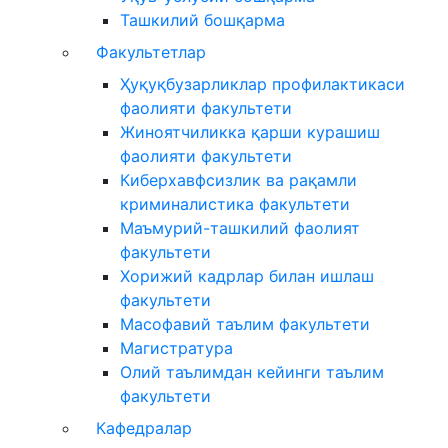
Ташкилий бошқарма
Факультетлар
Ҳуқуқбузарликлар профилактикаси
фаолияти факультети
Жиноятчиликка қарши курашиш
фаолияти факультети
Киберхавфсизлик ва рақамли
криминалистика факультети
Маъмурий-ташкилий фаолият
факультети
Хорижий кадрлар билан ишлаш
факультети
Масофавий таълим факультети
Магистратура
Олий таълимдан кейинги таълим
факультети
Кафедралар