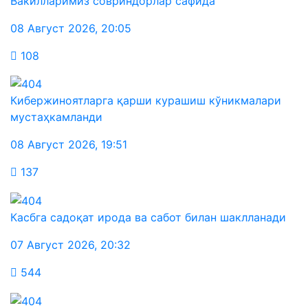
Вакилларимиз совриндорлар сафида
08 Август 2026
,
20:05
108
Кибержиноятларга қарши курашиш кўникмалари
мустаҳкамланди
08 Август 2026
,
19:51
137
Касбга садоқат ирода ва сабот билан шаклланади
07 Август 2026
,
20:32
544