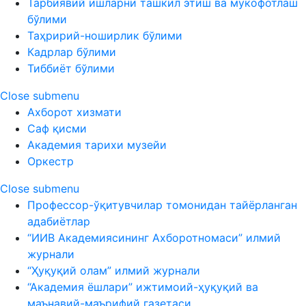
Тарбиявий ишларни ташкил этиш ва мукофотлаш
бўлими
Таҳририй-ноширлик бўлими
Кадрлар бўлими
Тиббиёт бўлими
Close submenu
Ахборот хизмати
Саф қисми
Академия тарихи музейи
Оркестр
Close submenu
Профессор-ўқитувчилар томонидан тайёрланган
адабиётлар
“ИИВ Академиясининг Ахборотномаси” илмий
журнали
“Ҳуқуқий олам” илмий журнали
“Академия ёшлари” ижтимоий-ҳуқуқий ва
маънавий-маърифий газетаси