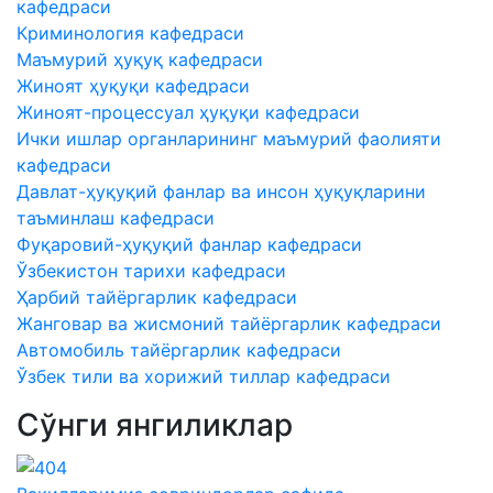
кафедраси
Криминология кафедраси
Маъмурий ҳуқуқ кафедраси
Жиноят ҳуқуқи кафедраси
Жиноят-процессуал ҳуқуқи кафедраси
Ички ишлар органларининг маъмурий фаолияти
кафедраси
Давлат-ҳуқуқий фанлар ва инсон ҳуқуқларини
таъминлаш кафедраси
Фуқаровий-ҳуқуқий фанлар кафедраси
Ўзбекистон тарихи кафедраси
Ҳарбий тайёргарлик кафедраси
Жанговар ва жисмоний тайёргарлик кафедраси
Автомобиль тайёргарлик кафедраси
Ўзбек тили ва хорижий тиллар кафедраси
Сўнги янгиликлар