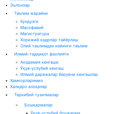
Эълонлар
Таълим жараёни
Кундузги
Масофавий
Магистратура
Хорижий кадрлар тайёрлаш
Олий таълимдан кейинги таълим
Илмий-тадқиқот фаолияти
Академия кенгаши
Ўқув-услубий кенгаш
Илмий даражалар берувчи кенгашлар
Ҳамкорларимиз
Халқаро алоқалар
Таркибий тузилмалар
Бошқармалар
Ўқув-услубий бошқарма