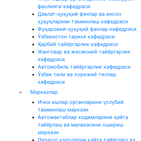
фаолияти кафедраси
Давлат-ҳуқуқий фанлар ва инсон
ҳуқуқларини таъминлаш кафедраси
Фуқаровий-ҳуқуқий фанлар кафедраси
Ўзбекистон тарихи кафедраси
Ҳарбий тайёргарлик кафедраси
Жанговар ва жисмоний тайёргарлик
кафедраси
Автомобиль тайёргарлик кафедраси
Ўзбек тили ва хорижий тиллар
кафедраси
Марказлар
Ички ишлар органларини услубий
таъминлаш маркази
Автомактаблар ходимларини қайта
тайёрлаш ва малакасини ошириш
маркази
Педагог кадрларни қайта тайёрлаш ва