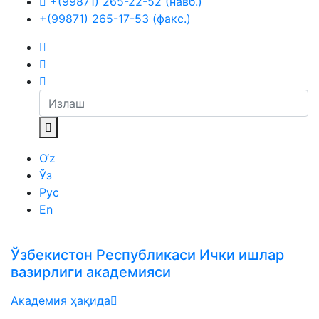
+(99871) 265-22-52 (навб.)
+(99871) 265-17-53 (факс.)
O‘z
Ўз
Рус
En
Ўзбекистон Республикаси Ички ишлар
вазирлиги академияси
Академия ҳақида