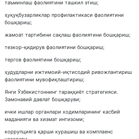
таъминлаш фаолиятини ташкил этиш;
ҳуқуқбузарликлар профилактикаси фаолиятини
бошқариш;
жамоат тартибини сақлаш фаолиятини бошқариш;
тезкор-қидирув фаолиятини бошқариш;
тергов фаолиятини бошқариш;
ҳудудларни ижтимоий-иқтисодий ривожлантириш
фаолиятини мувофиқлаштириш;
Янги Ўзбекистоннинг тараққиёт стратегияси.
Замонавий давлат бошқаруви;
ички ишлар органлари ходимларининг касбий
маданияти ва хизмат интизоми;
коррупцияга қарши курашиш ва комплаенс