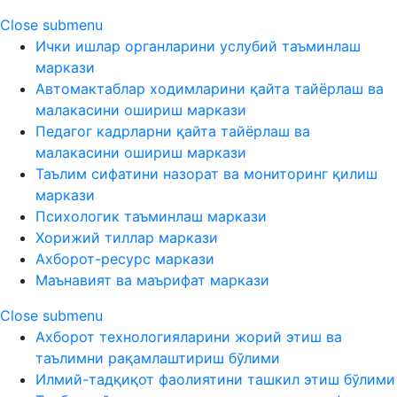
Close submenu
Ички ишлар органларини услубий таъминлаш
маркази
Автомактаблар ходимларини қайта тайёрлаш ва
малакасини ошириш маркази
Педагог кадрларни қайта тайёрлаш ва
малакасини ошириш маркази
Таълим сифатини назорат ва мониторинг қилиш
маркази
Психологик таъминлаш маркази
Хорижий тиллар маркази
Ахборот-ресурс маркази
Маънавият ва маърифат маркази
Close submenu
Ахборот технологияларини жорий этиш ва
таълимни рақамлаштириш бўлими
Илмий-тадқиқот фаолиятини ташкил этиш бўлими