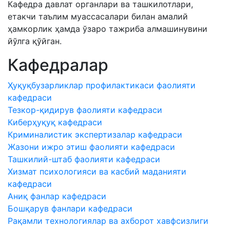
Кафедра давлат органлари ва ташкилотлари,
етакчи таълим муассасалари билан амалий
ҳамкорлик ҳамда ўзаро тажриба алмашинувини
йўлга қўйган.
Кафедралар
Ҳуқуқбузарликлар профилактикаси фаолияти
кафедраси
Тезкор-қидирув фаолияти кафедраси
Киберҳуқуқ кафедраси
Криминалистик экспертизалар кафедраси
Жазони ижро этиш фаолияти кафедраси
Ташкилий-штаб фаолияти кафедраси
Хизмат психологияси ва касбий маданияти
кафедраси
Аниқ фанлар кафедраси
Бошқарув фанлари кафедраси
Рақамли технологиялар ва ахборот хавфсизлиги