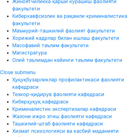
Жиноятчиликка қарши курашиш фаолияти
факультети
Киберхавфсизлик ва рақамли криминалистика
факультети
Маъмурий-ташкилий фаолият факультети
Хорижий кадрлар билан ишлаш факультети
Масофавий таълим факультети
Магистратура
Олий таълимдан кейинги таълим факультети
Close submenu
Ҳуқуқбузарликлар профилактикаси фаолияти
кафедраси
Тезкор-қидирув фаолияти кафедраси
Киберҳуқуқ кафедраси
Криминалистик экспертизалар кафедраси
Жазони ижро этиш фаолияти кафедраси
Ташкилий-штаб фаолияти кафедраси
Хизмат психологияси ва касбий маданияти