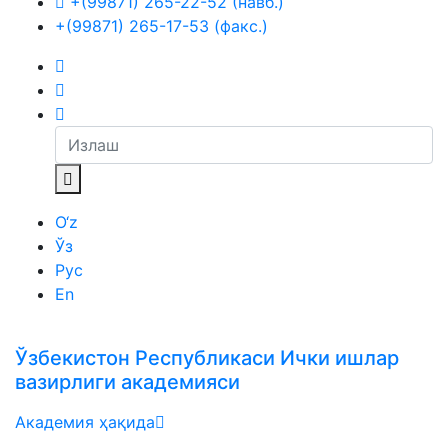
+(99871) 265-22-52 (навб.)
+(99871) 265-17-53 (факс.)
O‘z
Ўз
Рус
En
Ўзбекистон Республикаси Ички ишлар
вазирлиги академияси
Академия ҳақида