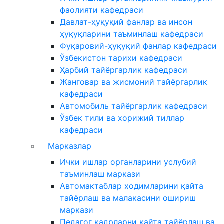
фаолияти кафедраси
Давлат-ҳуқуқий фанлар ва инсон
ҳуқуқларини таъминлаш кафедраси
Фуқаровий-ҳуқуқий фанлар кафедраси
Ўзбекистон тарихи кафедраси
Ҳарбий тайёргарлик кафедраси
Жанговар ва жисмоний тайёргарлик
кафедраси
Автомобиль тайёргарлик кафедраси
Ўзбек тили ва хорижий тиллар
кафедраси
Марказлар
Ички ишлар органларини услубий
таъминлаш маркази
Автомактаблар ходимларини қайта
тайёрлаш ва малакасини ошириш
маркази
Педагог кадрларни қайта тайёрлаш ва