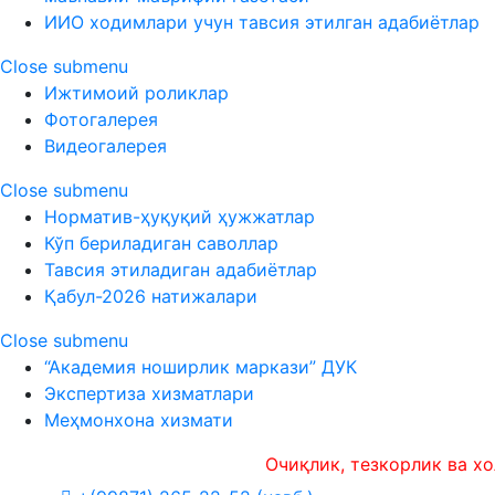
ИИО ходимлари учун тавсия этилган адабиётлар
Close submenu
Ижтимоий роликлар
Фотогалерея
Видеогалерея
Close submenu
Норматив-ҳуқуқий ҳужжатлар
Кўп бериладиган саволлар
Тавсия этиладиган адабиётлар
Қабул-2026 натижалари
Close submenu
“Академия ноширлик маркази” ДУК
Экспертиза хизматлари
Меҳмонхона хизмати
Очиқлик, тезкорлик ва холисли