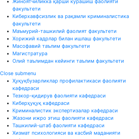
Жиноятчиликка қарши курашиш фаолияти
факультети
Киберхавфсизлик ва рақамли криминалистика
факультети
Маъмурий-ташкилий фаолият факультети
Хорижий кадрлар билан ишлаш факультети
Масофавий таълим факультети
Магистратура
Олий таълимдан кейинги таълим факультети
Close submenu
Ҳуқуқбузарликлар профилактикаси фаолияти
кафедраси
Тезкор-қидирув фаолияти кафедраси
Киберҳуқуқ кафедраси
Криминалистик экспертизалар кафедраси
Жазони ижро этиш фаолияти кафедраси
Ташкилий-штаб фаолияти кафедраси
Хизмат психологияси ва касбий маданияти