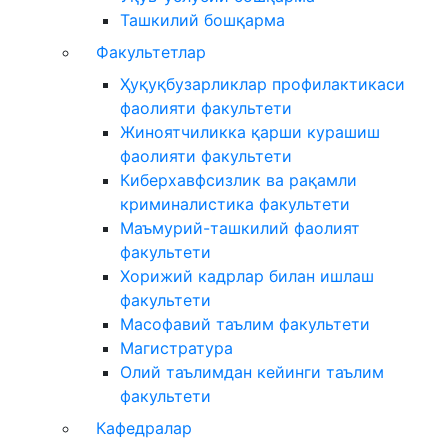
Ташкилий бошқарма
Факультетлар
Ҳуқуқбузарликлар профилактикаси
фаолияти факультети
Жиноятчиликка қарши курашиш
фаолияти факультети
Киберхавфсизлик ва рақамли
криминалистика факультети
Маъмурий-ташкилий фаолият
факультети
Хорижий кадрлар билан ишлаш
факультети
Масофавий таълим факультети
Магистратура
Олий таълимдан кейинги таълим
факультети
Кафедралар