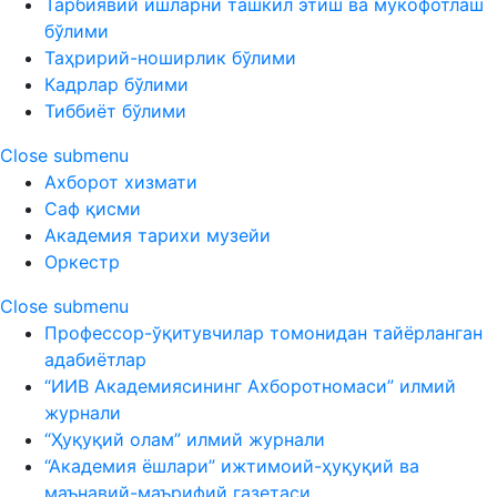
Тарбиявий ишларни ташкил этиш ва мукофотлаш
бўлими
Таҳририй-ноширлик бўлими
Кадрлар бўлими
Тиббиёт бўлими
Close submenu
Ахборот хизмати
Саф қисми
Академия тарихи музейи
Оркестр
Close submenu
Профессор-ўқитувчилар томонидан тайёрланган
адабиётлар
“ИИВ Академиясининг Ахборотномаси” илмий
журнали
“Ҳуқуқий олам” илмий журнали
“Академия ёшлари” ижтимоий-ҳуқуқий ва
маънавий-маърифий газетаси