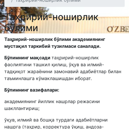
Таҳририй-ноширлик бўлими
Таҳририй-ноширлик
бўлими
Таҳририй-ноширлик бўлими академиянинг
мустақил таркибий тузилмаси саналади.
Бўлимнинг мақсади
таҳририй-ноширлик
фаолиятини ташкил қилиш, ўқув ва илмий-
тадқиқот жараёнини замонавий адабиётлар билан
таъминлашга кўмаклашишдан иборат.
Бўлимнинг вазифалари:
академиянинг йиллик нашрлар режасини
шакллантириш;
ўқув, илмий ва бошқа турдаги адабиётларни
нашрга (таҳрир, корректура ўқиш, андоза-