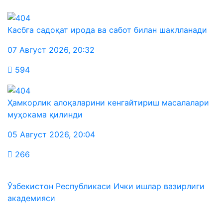
Касбга садоқат ирода ва сабот билан шаклланади
07 Август 2026
,
20:32
594
Ҳамкорлик алоқаларини кенгайтириш масалалари
муҳокама қилинди
05 Август 2026
,
20:04
266
Ўзбекистон Республикаси Ички ишлар вазирлиги
академияси
Биз ижтимоий тармоқларда: