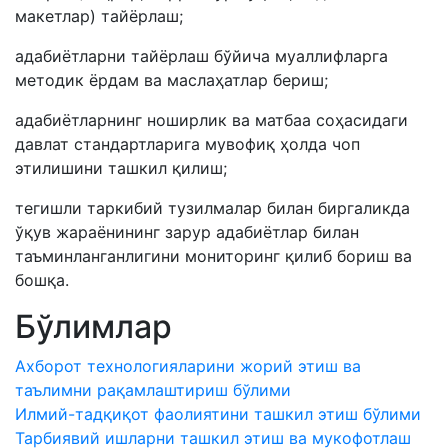
макетлар) тайёрлаш;
адабиётларни тайёрлаш бўйича муаллифларга
методик ёрдам ва маслаҳатлар бериш;
адабиётларнинг ноширлик ва матбаа соҳасидаги
давлат стандартларига мувофиқ ҳолда чоп
этилишини ташкил қилиш;
тегишли таркибий тузилмалар билан биргаликда
ўқув жараёнининг зарур адабиётлар билан
таъминланганлигини мониторинг қилиб бориш ва
бошқа.
Бўлимлар
Ахборот технологияларини жорий этиш ва
таълимни рақамлаштириш бўлими
Илмий-тадқиқот фаолиятини ташкил этиш бўлими
Тарбиявий ишларни ташкил этиш ва мукофотлаш