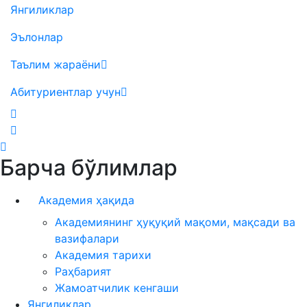
Янгиликлар
Эълонлар
Таълим жараёни
Абитуриентлар учун
Барча бўлимлар
Академия ҳақида
Академиянинг ҳуқуқий мақоми, мақсади ва
вазифалари
Академия тарихи
Раҳбарият
Жамоатчилик кенгаши
Янгиликлар