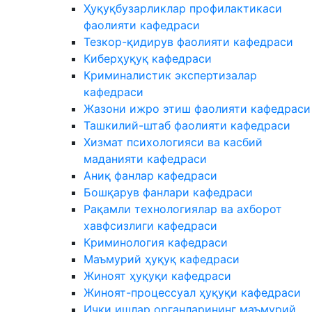
Ҳуқуқбузарликлар профилактикаси
фаолияти кафедраси
Тезкор-қидирув фаолияти кафедраси
Киберҳуқуқ кафедраси
Криминалистик экспертизалар
кафедраси
Жазони ижро этиш фаолияти кафедраси
Ташкилий-штаб фаолияти кафедраси
Хизмат психологияси ва касбий
маданияти кафедраси
Аниқ фанлар кафедраси
Бошқарув фанлари кафедраси
Рақамли технологиялар ва ахборот
хавфсизлиги кафедраси
Криминология кафедраси
Маъмурий ҳуқуқ кафедраси
Жиноят ҳуқуқи кафедраси
Жиноят-процессуал ҳуқуқи кафедраси
Ички ишлар органларининг маъмурий