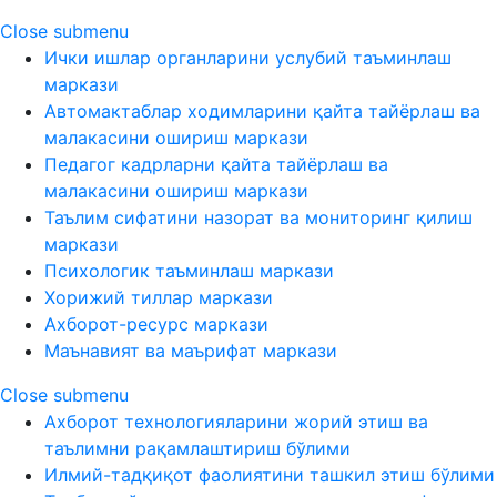
Close submenu
Ички ишлар органларини услубий таъминлаш
маркази
Автомактаблар ходимларини қайта тайёрлаш ва
малакасини ошириш маркази
Педагог кадрларни қайта тайёрлаш ва
малакасини ошириш маркази
Таълим сифатини назорат ва мониторинг қилиш
маркази
Психологик таъминлаш маркази
Хорижий тиллар маркази
Ахборот-ресурс маркази
Маънавият ва маърифат маркази
Close submenu
Ахборот технологияларини жорий этиш ва
таълимни рақамлаштириш бўлими
Илмий-тадқиқот фаолиятини ташкил этиш бўлими