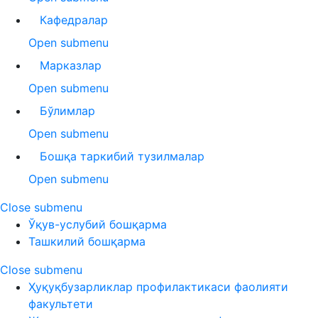
Кафедралар
Open submenu
Марказлар
Open submenu
Бўлимлар
Open submenu
Бошқа таркибий тузилмалар
Open submenu
Close submenu
Ўқув-услубий бошқарма
Ташкилий бошқарма
Close submenu
Ҳуқуқбузарликлар профилактикаси фаолияти
факультети