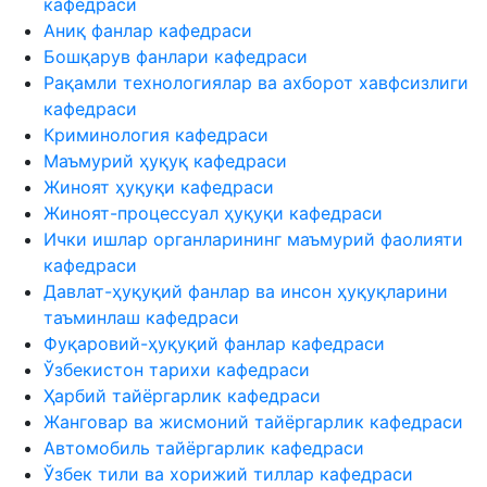
кафедраси
Аниқ фанлар кафедраси
Бошқарув фанлари кафедраси
Рақамли технологиялар ва ахборот хавфсизлиги
кафедраси
Криминология кафедраси
Маъмурий ҳуқуқ кафедраси
Жиноят ҳуқуқи кафедраси
Жиноят-процессуал ҳуқуқи кафедраси
Ички ишлар органларининг маъмурий фаолияти
кафедраси
Давлат-ҳуқуқий фанлар ва инсон ҳуқуқларини
таъминлаш кафедраси
Фуқаровий-ҳуқуқий фанлар кафедраси
Ўзбекистон тарихи кафедраси
Ҳарбий тайёргарлик кафедраси
Жанговар ва жисмоний тайёргарлик кафедраси
Автомобиль тайёргарлик кафедраси
Ўзбек тили ва хорижий тиллар кафедраси