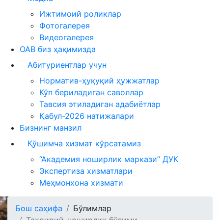
Ижтимоий роликлар
Фотогалерея
Видеогалерея
ОАВ биз ҳақимизда
Абитуриентлар учун
Норматив-ҳуқуқий ҳужжатлар
Кўп бериладиган саволлар
Тавсия этиладиган адабиётлар
Қабул-2026 натижалари
Бизнинг манзил
Қўшимча хизмат кўрсатамиз
“Академия ноширлик маркази” ДУК
Экспертиза хизматлари
Меҳмонхона хизмати
Бош саҳифа
Бўлимлар