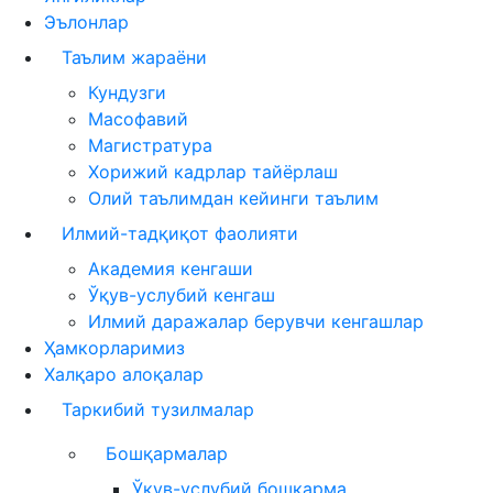
Эълонлар
Таълим жараёни
Кундузги
Масофавий
Магистратура
Хорижий кадрлар тайёрлаш
Олий таълимдан кейинги таълим
Илмий-тадқиқот фаолияти
Академия кенгаши
Ўқув-услубий кенгаш
Илмий даражалар берувчи кенгашлар
Ҳамкорларимиз
Халқаро алоқалар
Таркибий тузилмалар
Бошқармалар
Ўқув-услубий бошқарма