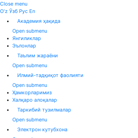
Close menu
O'z
Ўзб
Рус
En
Академия ҳақида
Open submenu
Янгиликлар
Эълонлар
Таълим жараёни
Open submenu
Илмий-тадқиқот фаолияти
Open submenu
Ҳамкорларимиз
Халқаро алоқалар
Таркибий тузилмалар
Open submenu
Электрон кутубхона