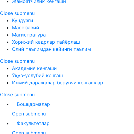
Жамоатчилик кенгаши
Close submenu
Кундузги
Масофавий
Магистратура
Хорижий кадрлар тайёрлаш
Олий таълимдан кейинги таълим
Close submenu
Академия кенгаши
Ўқув-услубий кенгаш
Илмий даражалар берувчи кенгашлар
Close submenu
Бошқармалар
Open submenu
Факультетлар
Open submenu