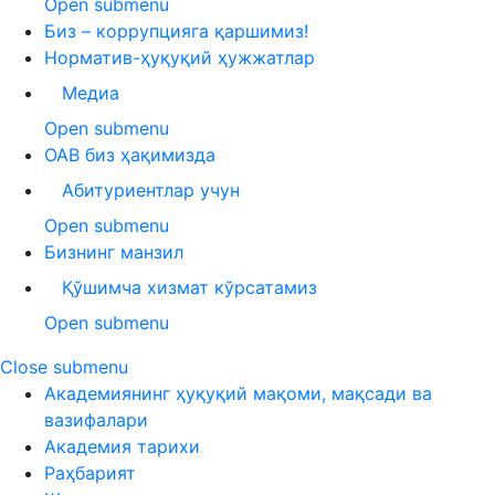
Open submenu
Биз – коррупцияга қаршимиз!
Норматив-ҳуқуқий ҳужжатлар
Медиа
Open submenu
ОАВ биз ҳақимизда
Абитуриентлар учун
Open submenu
Бизнинг манзил
Қўшимча хизмат кўрсатамиз
Open submenu
Close submenu
Академиянинг ҳуқуқий мақоми, мақсади ва
вазифалари
Академия тарихи
Раҳбарият