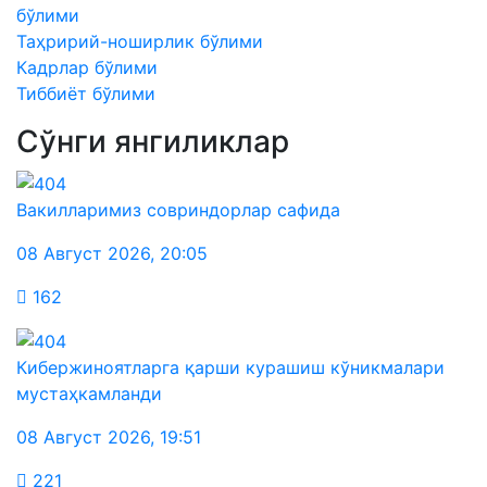
бўлими
Таҳририй-ноширлик бўлими
Кадрлар бўлими
Тиббиёт бўлими
Сўнги янгиликлар
Вакилларимиз совриндорлар сафида
08 Август 2026
,
20:05
162
Кибержиноятларга қарши курашиш кўникмалари
мустаҳкамланди
08 Август 2026
,
19:51
221