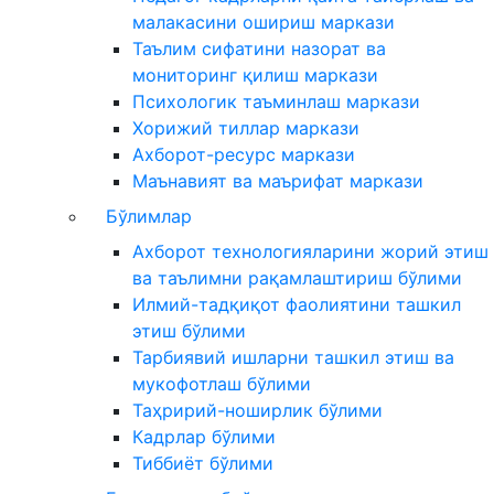
малакасини ошириш маркази
Таълим сифатини назорат ва
мониторинг қилиш маркази
Психологик таъминлаш маркази
Хорижий тиллар маркази
Ахборот-ресурс маркази
Маънавият ва маърифат маркази
Бўлимлар
Ахборот технологияларини жорий этиш
ва таълимни рақамлаштириш бўлими
Илмий-тадқиқот фаолиятини ташкил
этиш бўлими
Тарбиявий ишларни ташкил этиш ва
мукофотлаш бўлими
Таҳририй-ноширлик бўлими
Кадрлар бўлими
Тиббиёт бўлими