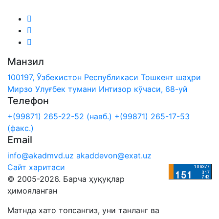
Манзил
100197, Ўзбекистон Республикаси Тошкент шаҳри
Мирзо Улуғбек тумани Интизор кўчаси, 68-уй
Телефон
+(99871) 265-22-52 (навб.)
+(99871) 265-17-53
(факс.)
Email
info@akadmvd.uz
akaddevon@exat.uz
Сайт харитаси
© 2005-2026. Барча ҳуқуқлар
ҳимояланган
Матнда хато топсангиз, уни танланг ва