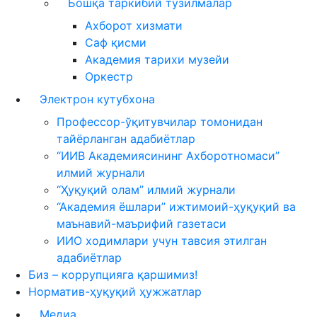
Бошқа таркибий тузилмалар
Ахборот хизмати
Саф қисми
Академия тарихи музейи
Оркестр
Электрон кутубхона
Профессор-ўқитувчилар томонидан
тайёрланган адабиётлар
“ИИВ Академиясининг Ахборотномаси”
илмий журнали
“Ҳуқуқий олам” илмий журнали
“Академия ёшлари” ижтимоий-ҳуқуқий ва
маънавий-маърифий газетаси
ИИО ходимлари учун тавсия этилган
адабиётлар
Биз – коррупцияга қаршимиз!
Норматив-ҳуқуқий ҳужжатлар
Медиа