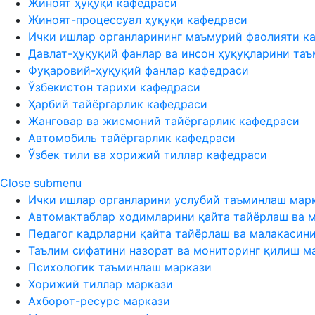
Жиноят ҳуқуқи кафедраси
Жиноят-процессуал ҳуқуқи кафедраси
Ички ишлар органларининг маъмурий фаолияти к
Давлат-ҳуқуқий фанлар ва инсон ҳуқуқларини та
Фуқаровий-ҳуқуқий фанлар кафедраси
Ўзбекистон тарихи кафедраси
Ҳарбий тайёргарлик кафедраси
Жанговар ва жисмоний тайёргарлик кафедраси
Автомобиль тайёргарлик кафедраси
Ўзбек тили ва хорижий тиллар кафедраси
Close submenu
Ички ишлар органларини услубий таъминлаш мар
Автомактаблар ходимларини қайта тайёрлаш ва 
Педагог кадрларни қайта тайёрлаш ва малакасин
Таълим сифатини назорат ва мониторинг қилиш м
Психологик таъминлаш маркази
Хорижий тиллар маркази
Ахборот-ресурс маркази