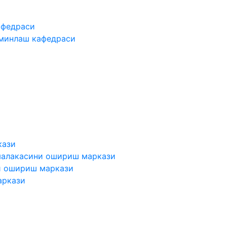
афедраси
ъминлаш кафедраси
кази
малакасини ошириш маркази
и ошириш маркази
аркази