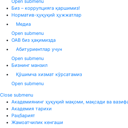
Open submenu
Биз – коррупцияга қаршимиз!
Норматив-ҳуқуқий ҳужжатлар
Медиа
Open submenu
ОАВ биз ҳақимизда
Абитуриентлар учун
Open submenu
Бизнинг манзил
Қўшимча хизмат кўрсатамиз
Open submenu
Close submenu
Академиянинг ҳуқуқий мақоми, мақсади ва вазиф
Академия тарихи
Раҳбарият
Жамоатчилик кенгаши