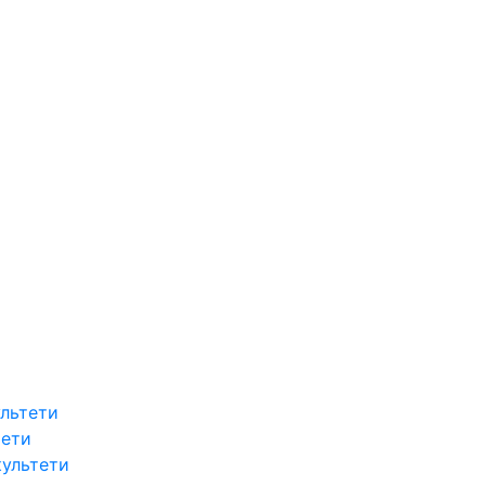
льтети
тети
культети