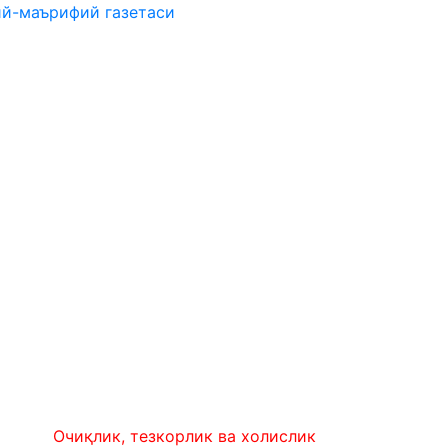
ий-маърифий газетаси
Очиқлик, тезкорлик ва холислик