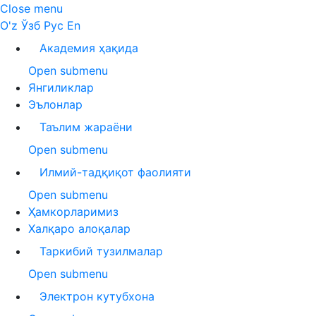
Close menu
O'z
Ўзб
Рус
En
Академия ҳақида
Open submenu
Янгиликлар
Эълонлар
Таълим жараёни
Open submenu
Илмий-тадқиқот фаолияти
Open submenu
Ҳамкорларимиз
Халқаро алоқалар
Таркибий тузилмалар
Open submenu
Электрон кутубхона