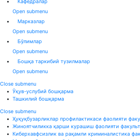
Кафедралар
Open submenu
Марказлар
Open submenu
Бўлимлар
Open submenu
Бошқа таркибий тузилмалар
Open submenu
Close submenu
Ўқув-услубий бошқарма
Ташкилий бошқарма
Close submenu
Ҳуқуқбузарликлар профилактикаси фаолияти факу
Жиноятчиликка қарши курашиш фаолияти факуль
Киберхавфсизлик ва рақамли криминалистика фа