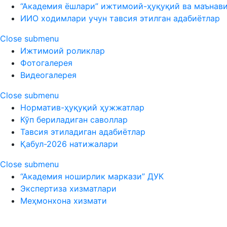
“Академия ёшлари” ижтимоий-ҳуқуқий ва маънав
ИИО ходимлари учун тавсия этилган адабиётлар
Close submenu
Ижтимоий роликлар
Фотогалерея
Видеогалерея
Close submenu
Норматив-ҳуқуқий ҳужжатлар
Кўп бериладиган саволлар
Тавсия этиладиган адабиётлар
Қабул-2026 натижалари
Close submenu
“Академия ноширлик маркази” ДУК
Экспертиза хизматлари
Меҳмонхона хизмати