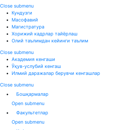
Close submenu
Кундузги
Масофавий
Магистратура
Хорижий кадрлар тайёрлаш
Олий таълимдан кейинги таълим
Close submenu
Академия кенгаши
Ўқув-услубий кенгаш
Илмий даражалар берувчи кенгашлар
Close submenu
Бошқармалар
Open submenu
Факультетлар
Open submenu