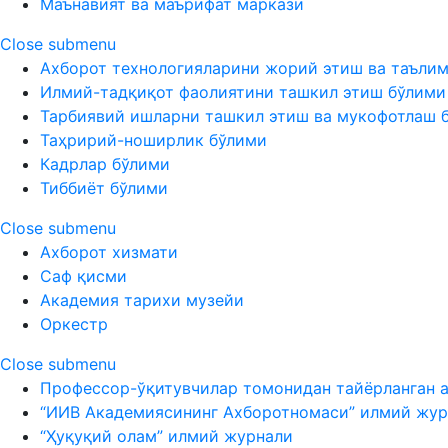
Маънавият ва маърифат маркази
Close submenu
Ахборот технологияларини жорий этиш ва таъли
Илмий-тадқиқот фаолиятини ташкил этиш бўлими
Тарбиявий ишларни ташкил этиш ва мукофотлаш 
Таҳририй-ноширлик бўлими
Кадрлар бўлими
Тиббиёт бўлими
Close submenu
Ахборот хизмати
Саф қисми
Академия тарихи музейи
Оркестр
Close submenu
Профессор-ўқитувчилар томонидан тайёрланган 
“ИИВ Академиясининг Ахборотномаси” илмий жур
“Ҳуқуқий олам” илмий журнали