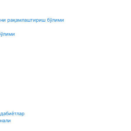
мни рақамлаштириш бўлими
бўлими
адабиётлар
нали