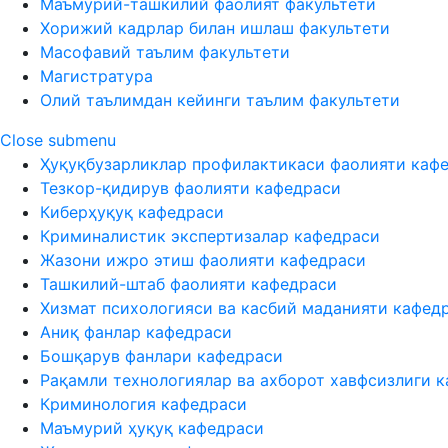
Маъмурий-ташкилий фаолият факультети
Хорижий кадрлар билан ишлаш факультети
Масофавий таълим факультети
Магистратура
Олий таълимдан кейинги таълим факультети
Close submenu
Ҳуқуқбузарликлар профилактикаси фаолияти каф
Тезкор-қидирув фаолияти кафедраси
Киберҳуқуқ кафедраси
Криминалистик экспертизалар кафедраси
Жазони ижро этиш фаолияти кафедраси
Ташкилий-штаб фаолияти кафедраси
Хизмат психологияси ва касбий маданияти кафед
Аниқ фанлар кафедраси
Бошқарув фанлари кафедраси
Рақамли технологиялар ва ахборот хавфсизлиги 
Криминология кафедраси
Маъмурий ҳуқуқ кафедраси