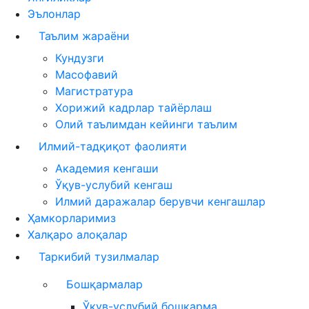
Эълонлар
Таълим жараёни
Кундузги
Масофавий
Магистратура
Хорижий кадрлар тайёрлаш
Олий таълимдан кейинги таълим
Илмий-тадқиқот фаолияти
Академия кенгаши
Ўқув-услубий кенгаш
Илмий даражалар берувчи кенгашлар
Ҳамкорларимиз
Халқаро алоқалар
Таркибий тузилмалар
Бошқармалар
Ўқув-услубий бошқарма