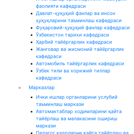
фаолияти кафедраси
Давлат-ҳуқуқий фанлар ва инсон
ҳуқуқларини таъминлаш кафедраси
Фуқаровий-ҳуқуқий фанлар кафедраси
Ўзбекистон тарихи кафедраси
Ҳарбий тайёргарлик кафедраси
Жанговар ва жисмоний тайёргарлик
кафедраси
Автомобиль тайёргарлик кафедраси
Ўзбек тили ва хорижий тиллар
кафедраси
Марказлар
Ички ишлар органларини услубий
таъминлаш маркази
Автомактаблар ходимларини қайта
тайёрлаш ва малакасини ошириш
маркази
Педагог кадрларни қайта тайёрлаш ва