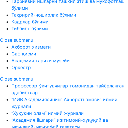
Тарбиявий ишларни ташкил этиш ва мукофотлаш
бўлими
Таҳририй-ноширлик бўлими
Кадрлар бўлими
Тиббиёт бўлими
Close submenu
Ахборот хизмати
Саф қисми
Академия тарихи музейи
Оркестр
Close submenu
Профессор-ўқитувчилар томонидан тайёрланган
адабиётлар
“ИИВ Академиясининг Ахборотномаси” илмий
журнали
“Ҳуқуқий олам” илмий журнали
“Академия ёшлари” ижтимоий-ҳуқуқий ва
маънавий-маърифий газетаси