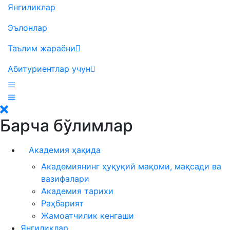
Янгиликлар
Эълонлар
Таълим жараёни
Абитуриентлар учун
Барча бўлимлар
Академия ҳақида
Академиянинг ҳуқуқий мақоми, мақсади ва
вазифалари
Академия тарихи
Раҳбарият
Жамоатчилик кенгаши
Янгиликлар