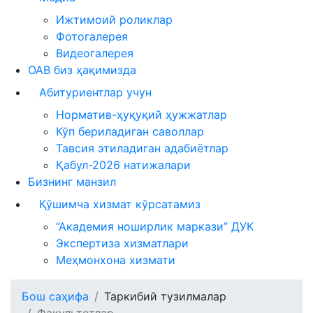
Ижтимоий роликлар
Фотогалерея
Видеогалерея
ОАВ биз ҳақимизда
Абитуриентлар учун
Норматив-ҳуқуқий ҳужжатлар
Кўп бериладиган саволлар
Тавсия этиладиган адабиётлар
Қабул-2026 натижалари
Бизнинг манзил
Қўшимча хизмат кўрсатамиз
“Академия ноширлик маркази” ДУК
Экспертиза хизматлари
Меҳмонхона хизмати
Бош саҳифа
Таркибий тузилмалар