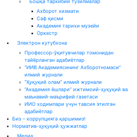
Бошқа таркибий тузилмалар
Ахборот хизмати
Саф қисми
Академия тарихи музейи
Оркестр
Электрон кутубхона
Профессор-ўқитувчилар томонидан
тайёрланган адабиётлар
“ИИВ Академиясининг Ахборотномаси”
илмий журнали
“Ҳуқуқий олам” илмий журнали
“Академия ёшлари” ижтимоий-ҳуқуқий ва
маънавий-маърифий газетаси
ИИО ходимлари учун тавсия этилган
адабиётлар
Биз – коррупцияга қаршимиз!
Норматив-ҳуқуқий ҳужжатлар
Медиа