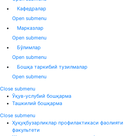
Кафедралар
Open submenu
Марказлар
Open submenu
Бўлимлар
Open submenu
Бошқа таркибий тузилмалар
Open submenu
Close submenu
Ўқув-услубий бошқарма
Ташкилий бошқарма
Close submenu
Ҳуқуқбузарликлар профилактикаси фаолияти
факультети