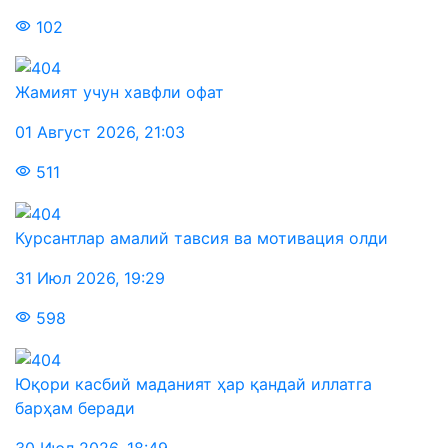
102
Жамият учун хавфли офат
01 Август 2026
,
21:03
511
Курсантлар амалий тавсия ва мотивация олди
31 Июл 2026
,
19:29
598
Юқори касбий маданият ҳар қандай иллатга
барҳам беради
30 Июл 2026
,
18:49