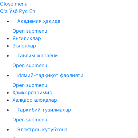
Close menu
O'z
Ўзб
Рус
En
Академия ҳақида
Open submenu
Янгиликлар
Эълонлар
Таълим жараёни
Open submenu
Илмий-тадқиқот фаолияти
Open submenu
Ҳамкорларимиз
Халқаро алоқалар
Таркибий тузилмалар
Open submenu
Электрон кутубхона