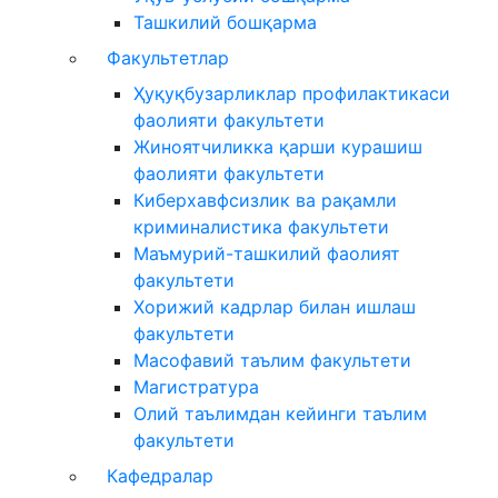
Ташкилий бошқарма
Факультетлар
Ҳуқуқбузарликлар профилактикаси
фаолияти факультети
Жиноятчиликка қарши курашиш
фаолияти факультети
Киберхавфсизлик ва рақамли
криминалистика факультети
Маъмурий-ташкилий фаолият
факультети
Хорижий кадрлар билан ишлаш
факультети
Масофавий таълим факультети
Магистратура
Олий таълимдан кейинги таълим
факультети
Кафедралар