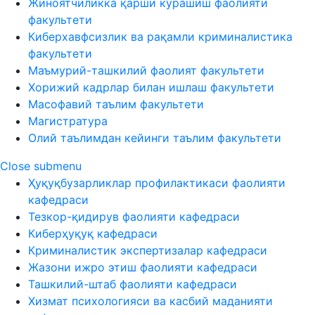
Жиноятчиликка қарши курашиш фаолияти
факультети
Киберхавфсизлик ва рақамли криминалистика
факультети
Маъмурий-ташкилий фаолият факультети
Хорижий кадрлар билан ишлаш факультети
Масофавий таълим факультети
Магистратура
Олий таълимдан кейинги таълим факультети
Close submenu
Ҳуқуқбузарликлар профилактикаси фаолияти
кафедраси
Тезкор-қидирув фаолияти кафедраси
Киберҳуқуқ кафедраси
Криминалистик экспертизалар кафедраси
Жазони ижро этиш фаолияти кафедраси
Ташкилий-штаб фаолияти кафедраси
Хизмат психологияси ва касбий маданияти