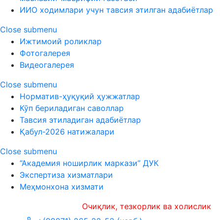
ИИО ходимлари учун тавсия этилган адабиётлар
Close submenu
Ижтимоий роликлар
Фотогалерея
Видеогалерея
Close submenu
Норматив-ҳуқуқий ҳужжатлар
Кўп бериладиган саволлар
Тавсия этиладиган адабиётлар
Қабул-2026 натижалари
Close submenu
“Академия ноширлик маркази” ДУК
Экспертиза хизматлари
Меҳмонхона хизмати
Очиқлик, тезкорлик ва холислик