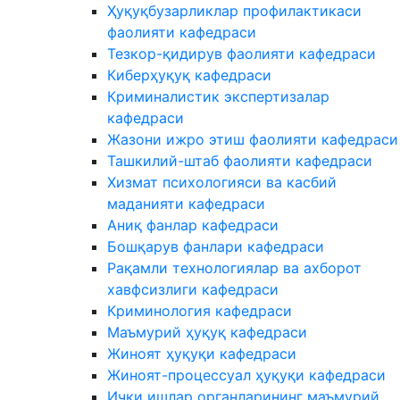
Ҳуқуқбузарликлар профилактикаси
фаолияти кафедраси
Тезкор-қидирув фаолияти кафедраси
Киберҳуқуқ кафедраси
Криминалистик экспертизалар
кафедраси
Жазони ижро этиш фаолияти кафедраси
Ташкилий-штаб фаолияти кафедраси
Хизмат психологияси ва касбий
маданияти кафедраси
Аниқ фанлар кафедраси
Бошқарув фанлари кафедраси
Рақамли технологиялар ва ахборот
хавфсизлиги кафедраси
Криминология кафедраси
Маъмурий ҳуқуқ кафедраси
Жиноят ҳуқуқи кафедраси
Жиноят-процессуал ҳуқуқи кафедраси
Ички ишлар органларининг маъмурий