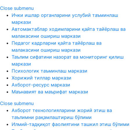
Close submenu
Ички ишлар органларини услубий таъминлаш
маркази
Автомактаблар ходимларини қайта тайёрлаш ва
малакасини ошириш маркази
Педагог кадрларни қайта тайёрлаш ва
малакасини ошириш маркази
Таълим сифатини назорат ва мониторинг қилиш
маркази
Психологик таъминлаш маркази
Хорижий тиллар маркази
Ахборот-ресурс маркази
Маънавият ва маърифат маркази
Close submenu
Ахборот технологияларини жорий этиш ва
таълимни рақамлаштириш бўлими
Илмий-тадқиқот фаолиятини ташкил этиш бўлими