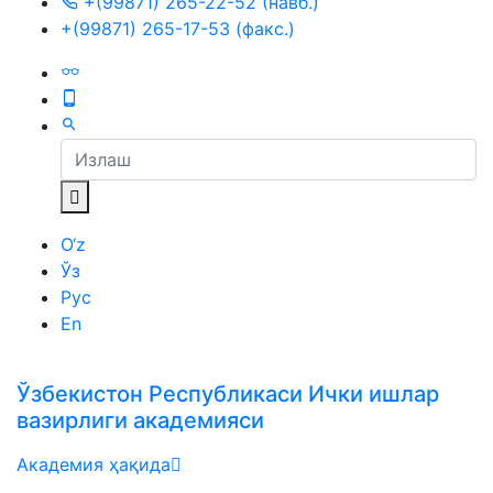
+(99871) 265-22-52 (навб.)
+(99871) 265-17-53 (факс.)
O‘z
Ўз
Рус
En
Ўзбекистон Республикаси Ички ишлар
вазирлиги академияси
Академия ҳақида