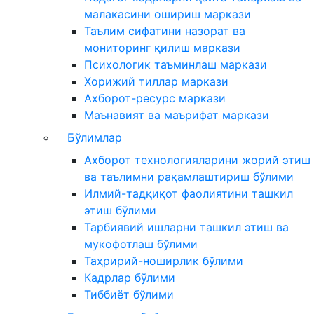
малакасини ошириш маркази
Таълим сифатини назорат ва
мониторинг қилиш маркази
Психологик таъминлаш маркази
Хорижий тиллар маркази
Ахборот-ресурс маркази
Маънавият ва маърифат маркази
Бўлимлар
Ахборот технологияларини жорий этиш
ва таълимни рақамлаштириш бўлими
Илмий-тадқиқот фаолиятини ташкил
этиш бўлими
Тарбиявий ишларни ташкил этиш ва
мукофотлаш бўлими
Таҳририй-ноширлик бўлими
Кадрлар бўлими
Тиббиёт бўлими