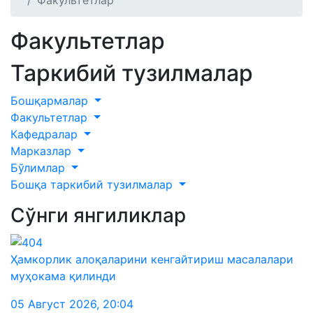
Факультетлар
Факультетлар
Таркибий тузилмалар
Бошқармалар
Факультетлар
Кафедралар
Марказлар
Бўлимлар
Бошқа таркибий тузилмалар
Сўнги янгиликлар
Ҳамкорлик алоқаларини кенгайтириш масалалари
муҳокама қилинди
05 Август 2026
,
20:04