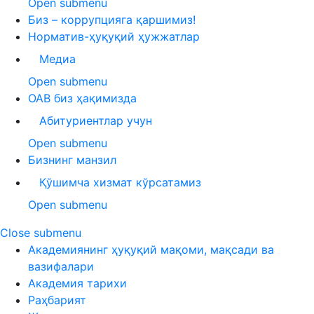
Open submenu
Биз – коррупцияга қаршимиз!
Норматив-ҳуқуқий ҳужжатлар
Медиа
Open submenu
ОАВ биз ҳақимизда
Абитуриентлар учун
Open submenu
Бизнинг манзил
Қўшимча хизмат кўрсатамиз
Open submenu
Close submenu
Академиянинг ҳуқуқий мақоми, мақсади ва
вазифалари
Академия тарихи
Раҳбарият