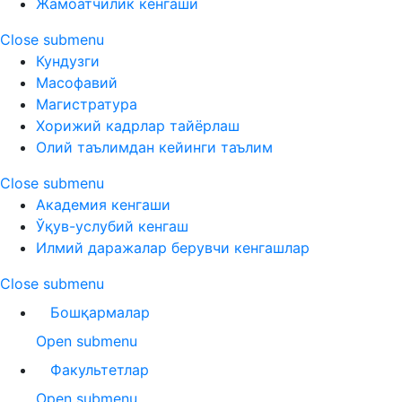
Жамоатчилик кенгаши
Close submenu
Кундузги
Масофавий
Магистратура
Хорижий кадрлар тайёрлаш
Олий таълимдан кейинги таълим
Close submenu
Академия кенгаши
Ўқув-услубий кенгаш
Илмий даражалар берувчи кенгашлар
Close submenu
Бошқармалар
Open submenu
Факультетлар
Open submenu