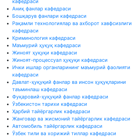
кафедраси
Аниқ фанлар кафедраси
Бошқарув фанлари кафедраси
Рақамли технологиялар ва ахборот хавфсизлиги
кафедраси
Криминология кафедраси
Маъмурий ҳуқуқ кафедраси
Жиноят ҳуқуқи кафедраси
Жиноят-процессуал ҳуқуқи кафедраси
Ички ишлар органларининг маъмурий фаолияти
кафедраси
Давлат-ҳуқуқий фанлар ва инсон ҳуқуқларини
таъминлаш кафедраси
Фуқаровий-ҳуқуқий фанлар кафедраси
Ўзбекистон тарихи кафедраси
Ҳарбий тайёргарлик кафедраси
Жанговар ва жисмоний тайёргарлик кафедраси
Автомобиль тайёргарлик кафедраси
Ўзбек тили ва хорижий тиллар кафедраси