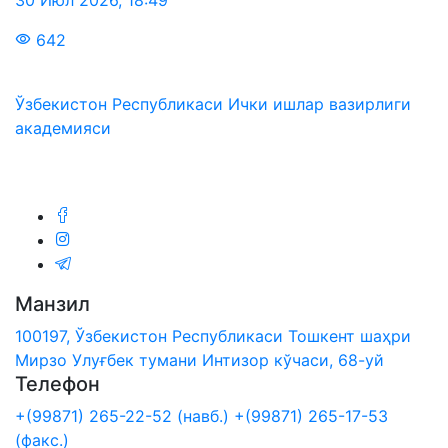
642
Ўзбекистон Республикаси Ички ишлар вазирлиги
академияси
Биз ижтимоий тармоқларда:
Манзил
100197, Ўзбекистон Республикаси Тошкент шаҳри
Мирзо Улуғбек тумани Интизор кўчаси, 68-уй
Телефон
+(99871) 265-22-52 (навб.)
+(99871) 265-17-53
(факс.)