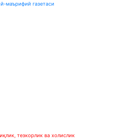
ий-маърифий газетаси
тезкорлик ва холислик