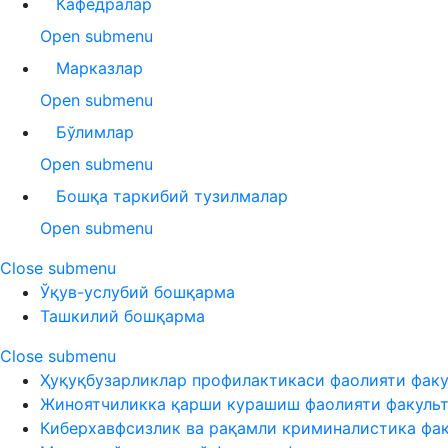
Кафедралар
Open submenu
Марказлар
Open submenu
Бўлимлар
Open submenu
Бошқа таркибий тузилмалар
Open submenu
Close submenu
Ўқув-услубий бошқарма
Ташкилий бошқарма
Close submenu
Ҳуқуқбузарликлар профилактикаси фаолияти факу
Жиноятчиликка қарши курашиш фаолияти факуль
Киберхавфсизлик ва рақамли криминалистика фа