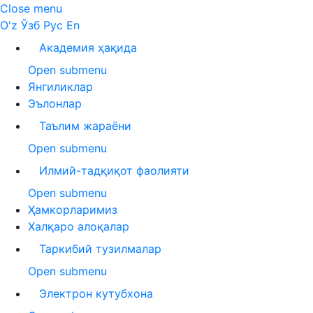
Close menu
O'z
Ўзб
Рус
En
Академия ҳақида
Open submenu
Янгиликлар
Эълонлар
Таълим жараёни
Open submenu
Илмий-тадқиқот фаолияти
Open submenu
Ҳамкорларимиз
Халқаро алоқалар
Таркибий тузилмалар
Open submenu
Электрон кутубхона