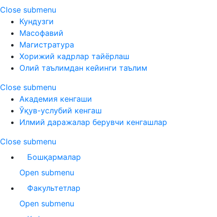
Close submenu
Кундузги
Масофавий
Магистратура
Хорижий кадрлар тайёрлаш
Олий таълимдан кейинги таълим
Close submenu
Академия кенгаши
Ўқув-услубий кенгаш
Илмий даражалар берувчи кенгашлар
Close submenu
Бошқармалар
Open submenu
Факультетлар
Open submenu