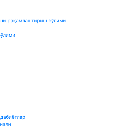
мни рақамлаштириш бўлими
бўлими
адабиётлар
нали