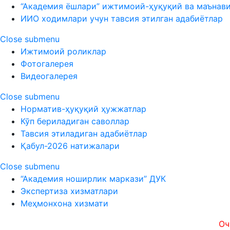
“Академия ёшлари” ижтимоий-ҳуқуқий ва маънав
ИИО ходимлари учун тавсия этилган адабиётлар
Close submenu
Ижтимоий роликлар
Фотогалерея
Видеогалерея
Close submenu
Норматив-ҳуқуқий ҳужжатлар
Кўп бериладиган саволлар
Тавсия этиладиган адабиётлар
Қабул-2026 натижалари
Close submenu
“Академия ноширлик маркази” ДУК
Экспертиза хизматлари
Меҳмонхона хизмати
Очиқлик, 