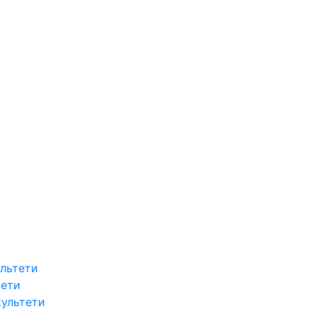
льтети
тети
культети