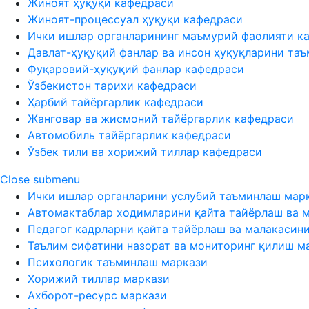
Жиноят ҳуқуқи кафедраси
Жиноят-процессуал ҳуқуқи кафедраси
Ички ишлар органларининг маъмурий фаолияти к
Давлат-ҳуқуқий фанлар ва инсон ҳуқуқларини та
Фуқаровий-ҳуқуқий фанлар кафедраси
Ўзбекистон тарихи кафедраси
Ҳарбий тайёргарлик кафедраси
Жанговар ва жисмоний тайёргарлик кафедраси
Автомобиль тайёргарлик кафедраси
Ўзбек тили ва хорижий тиллар кафедраси
Close submenu
Ички ишлар органларини услубий таъминлаш мар
Автомактаблар ходимларини қайта тайёрлаш ва 
Педагог кадрларни қайта тайёрлаш ва малакасин
Таълим сифатини назорат ва мониторинг қилиш м
Психологик таъминлаш маркази
Хорижий тиллар маркази
Ахборот-ресурс маркази