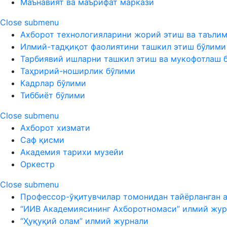
Маънавият ва маърифат маркази
Close submenu
Ахборот технологияларини жорий этиш ва таъли
Илмий-тадқиқот фаолиятини ташкил этиш бўлими
Тарбиявий ишларни ташкил этиш ва мукофотлаш 
Таҳририй-ноширлик бўлими
Кадрлар бўлими
Тиббиёт бўлими
Close submenu
Ахборот хизмати
Саф қисми
Академия тарихи музейи
Оркестр
Close submenu
Профессор-ўқитувчилар томонидан тайёрланган 
“ИИВ Академиясининг Ахборотномаси” илмий жур
“Ҳуқуқий олам” илмий журнали