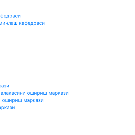
афедраси
ъминлаш кафедраси
кази
малакасини ошириш маркази
и ошириш маркази
аркази