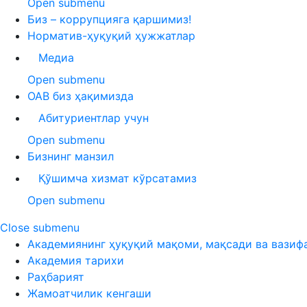
Open submenu
Биз – коррупцияга қаршимиз!
Норматив-ҳуқуқий ҳужжатлар
Медиа
Open submenu
ОАВ биз ҳақимизда
Абитуриентлар учун
Open submenu
Бизнинг манзил
Қўшимча хизмат кўрсатамиз
Open submenu
Close submenu
Академиянинг ҳуқуқий мақоми, мақсади ва вазиф
Академия тарихи
Раҳбарият
Жамоатчилик кенгаши