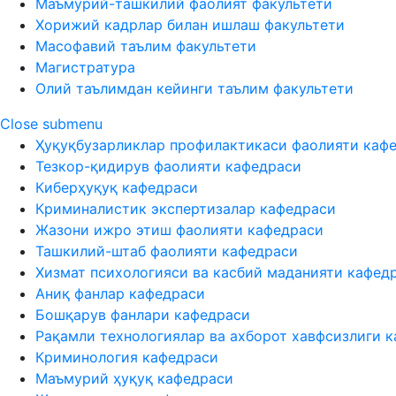
Маъмурий-ташкилий фаолият факультети
Хорижий кадрлар билан ишлаш факультети
Масофавий таълим факультети
Магистратура
Олий таълимдан кейинги таълим факультети
Close submenu
Ҳуқуқбузарликлар профилактикаси фаолияти каф
Тезкор-қидирув фаолияти кафедраси
Киберҳуқуқ кафедраси
Криминалистик экспертизалар кафедраси
Жазони ижро этиш фаолияти кафедраси
Ташкилий-штаб фаолияти кафедраси
Хизмат психологияси ва касбий маданияти кафед
Аниқ фанлар кафедраси
Бошқарув фанлари кафедраси
Рақамли технологиялар ва ахборот хавфсизлиги 
Криминология кафедраси
Маъмурий ҳуқуқ кафедраси