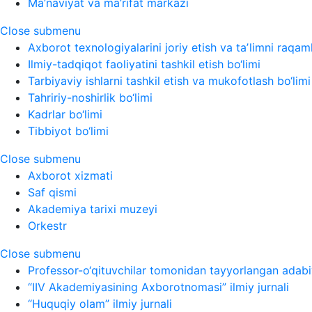
Ma’naviyat va ma’rifat markazi
Close submenu
Axborot texnologiyalarini joriy etish va taʼlimni raqaml
Ilmiy-tadqiqot faoliyatini tashkil etish bo‘limi
Tarbiyaviy ishlarni tashkil etish va mukofotlash bo‘limi
Tahririy-noshirlik bo‘limi
Kadrlar bo‘limi
Tibbiyot bo‘limi
Close submenu
Axborot xizmati
Saf qismi
Akademiya tarixi muzeyi
Orkestr
Close submenu
Professor-o‘qituvchilar tomonidan tayyorlangan adabi
“IIV Akademiyasining Axborotnomasi” ilmiy jurnali
“Huquqiy olam” ilmiy jurnali