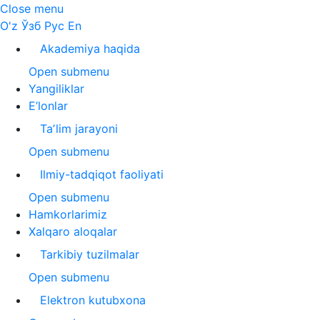
Close menu
O'z
Ўзб
Рус
En
Akademiya haqida
Open submenu
Yangiliklar
E’lonlar
Taʼlim jarayoni
Open submenu
Ilmiy-tadqiqot faoliyati
Open submenu
Hamkorlarimiz
Xalqaro aloqalar
Tarkibiy tuzilmalar
Open submenu
Elektron kutubxona