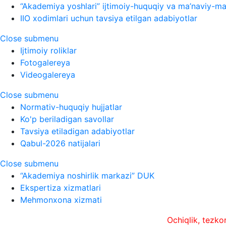
“Akademiya yoshlari” ijtimoiy-huquqiy va ma’naviy-ma’
IIO xodimlari uchun tavsiya etilgan adabiyotlar
Close submenu
Ijtimoiy roliklar
Fotogalereya
Videogalereya
Close submenu
Normativ-huquqiy hujjatlar
Ko'p beriladigan savollar
Tavsiya etiladigan adabiyotlar
Qabul-2026 natijalari
Close submenu
“Akademiya noshirlik markazi” DUK
Ekspertiza xizmatlari
Mehmonxona xizmati
Ochiqlik, tezkorlik va x