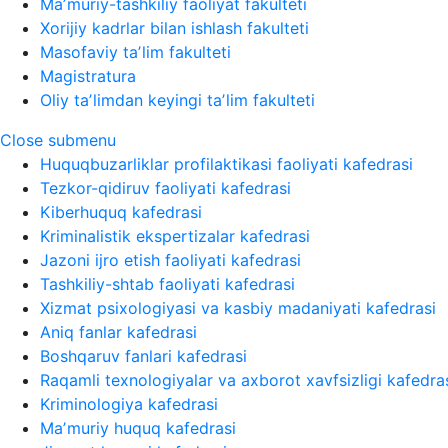
Maʼmuriy-tashkiliy faoliyat fakulteti
Xorijiy kadrlar bilan ishlash fakulteti
Masofaviy taʼlim fakulteti
Magistratura
Oliy taʼlimdan keyingi taʼlim fakulteti
Close submenu
Huquqbuzarliklar profilaktikasi faoliyati kafedrasi
Tezkor-qidiruv faoliyati kafedrasi
Kiberhuquq kafedrasi
Kriminalistik ekspertizalar kafedrasi
Jazoni ijro etish faoliyati kafedrasi
Tashkiliy-shtab faoliyati kafedrasi
Xizmat psixologiyasi va kasbiy madaniyati kafedrasi
Aniq fanlar kafedrasi
Boshqaruv fanlari kafedrasi
Raqamli texnologiyalar va axborot xavfsizligi kafedra
Kriminologiya kafedrasi
Maʼmuriy huquq kafedrasi