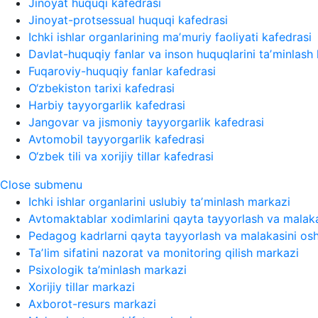
Jinoyat huquqi kafedrasi
Jinoyat-protsessual huquqi kafedrasi
Ichki ishlar organlarining maʼmuriy faoliyati kafedrasi
Davlat-huquqiy fanlar va inson huquqlarini taʼminlash 
Fuqaroviy-huquqiy fanlar kafedrasi
O‘zbekiston tarixi kafedrasi
Harbiy tayyorgarlik kafedrasi
Jangovar va jismoniy tayyorgarlik kafedrasi
Avtomobil tayyorgarlik kafedrasi
O‘zbek tili va xorijiy tillar kafedrasi
Close submenu
Ichki ishlar organlarini uslubiy taʼminlash markazi
Avtomaktablar xodimlarini qayta tayyorlash va malaka
Pedagog kadrlarni qayta tayyorlash va malakasini osh
Taʼlim sifatini nazorat va monitoring qilish markazi
Psixologik ta’minlash markazi
Xorijiy tillar markazi
Axborot-resurs markazi