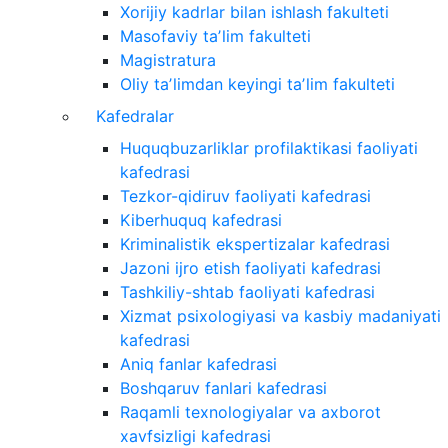
Xorijiy kadrlar bilan ishlash fakulteti
Masofaviy taʼlim fakulteti
Magistratura
Oliy taʼlimdan keyingi taʼlim fakulteti
Kafedralar
Huquqbuzarliklar profilaktikasi faoliyati
kafedrasi
Tezkor-qidiruv faoliyati kafedrasi
Kiberhuquq kafedrasi
Kriminalistik ekspertizalar kafedrasi
Jazoni ijro etish faoliyati kafedrasi
Tashkiliy-shtab faoliyati kafedrasi
Xizmat psixologiyasi va kasbiy madaniyati
kafedrasi
Aniq fanlar kafedrasi
Boshqaruv fanlari kafedrasi
Raqamli texnologiyalar va axborot
xavfsizligi kafedrasi