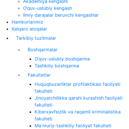
Akademiya kengashi
O‘quv-uslubiy kengash
Ilmiy darajalar beruvchi kengashlar
Hamkorlarimiz
Xalqaro aloqalar
Tarkibiy tuzilmalar
Boshqarmalar
O‘quv-uslubiy boshqarma
Tashkiliy boshqarma
Fakultetlar
Huquqbuzarliklar profilaktikasi faoliyati
fakulteti
Jinoyatchilikka qarshi kurashish faoliyati
fakulteti
Kiberxavfsizlik va raqamli kriminalistika
fakulteti
Maʼmuriy-tashkiliy faoliyat fakulteti