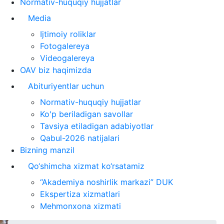
Normativ-huquqiy hujjatlar
Media
Ijtimoiy roliklar
Fotogalereya
Videogalereya
OAV biz haqimizda
Abituriyentlar uchun
Normativ-huquqiy hujjatlar
Ko'p beriladigan savollar
Tavsiya etiladigan adabiyotlar
Qabul-2026 natijalari
Bizning manzil
Qo‘shimcha xizmat ko‘rsatamiz
“Akademiya noshirlik markazi” DUK
Ekspertiza xizmatlari
Mehmonxona xizmati