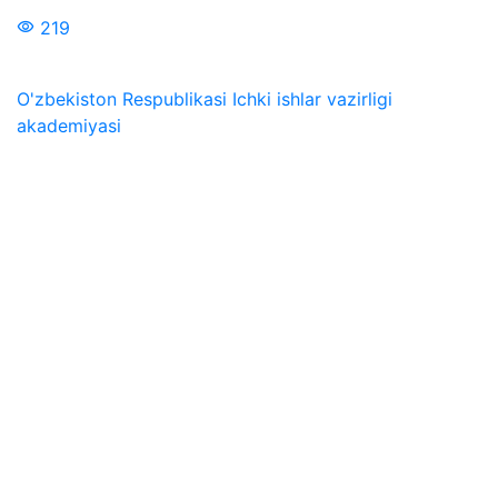
219
O'zbekiston Respublikasi Ichki ishlar vazirligi
akademiyasi
Biz ijtimoiy tarmoqlarda:
Manzil
100197, O‘zbekiston Respublikasi Toshkent shahri
Mirzo Ulug‘bek tumani Intizor ko‘chasi, 68-uy
Telefon
+(99871) 265-22-52 (navb.)
+(99871) 265-17-53
(faks)