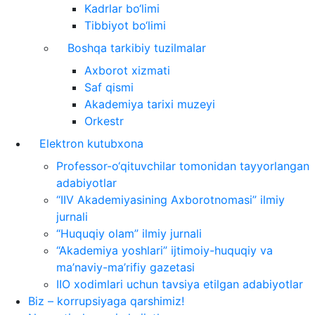
Kadrlar bo‘limi
Tibbiyot bo‘limi
Boshqa tarkibiy tuzilmalar
Axborot xizmati
Saf qismi
Akademiya tarixi muzeyi
Orkestr
Elektron kutubxona
Professor-o‘qituvchilar tomonidan tayyorlangan
adabiyotlar
“IIV Akademiyasining Axborotnomasi” ilmiy
jurnali
“Huquqiy olam” ilmiy jurnali
“Akademiya yoshlari” ijtimoiy-huquqiy va
ma’naviy-ma’rifiy gazetasi
IIO xodimlari uchun tavsiya etilgan adabiyotlar
Biz – korrupsiyaga qarshimiz!