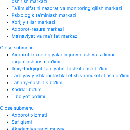
oshirish markazi
Taʼlim sifatini nazorat va monitoring qilish markazi
Psixologik ta’minlash markazi
Xorijiy tillar markazi
Axborot-resurs markazi
Ma’naviyat va ma’rifat markazi
Close submenu
Axborot texnologiyalarini joriy etish va taʼlimni
raqamlashtirish bo‘limi
Ilmiy-tadqiqot faoliyatini tashkil etish bo‘limi
Tarbiyaviy ishlarni tashkil etish va mukofotlash bo‘limi
Tahririy-noshirlik bo‘limi
Kadrlar bo‘limi
Tibbiyot bo‘limi
Close submenu
Axborot xizmati
Saf qismi
Akademiya tarixi muzeyi