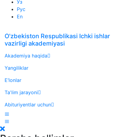
Ўз
Рус
En
O'zbekiston Respublikasi Ichki ishlar
vazirligi akademiyasi
Akademiya haqida
Yangiliklar
E’lonlar
Taʼlim jarayoni
Abituriyentlar uchun