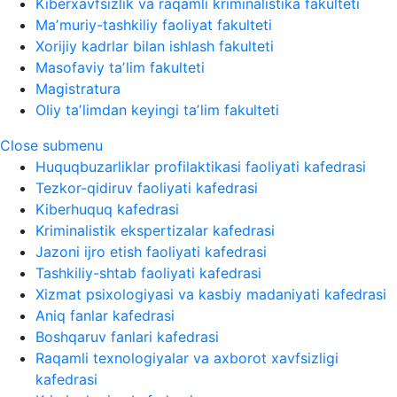
Kiberxavfsizlik va raqamli kriminalistika fakulteti
Maʼmuriy-tashkiliy faoliyat fakulteti
Xorijiy kadrlar bilan ishlash fakulteti
Masofaviy taʼlim fakulteti
Magistratura
Oliy taʼlimdan keyingi taʼlim fakulteti
Close submenu
Huquqbuzarliklar profilaktikasi faoliyati kafedrasi
Tezkor-qidiruv faoliyati kafedrasi
Kiberhuquq kafedrasi
Kriminalistik ekspertizalar kafedrasi
Jazoni ijro etish faoliyati kafedrasi
Tashkiliy-shtab faoliyati kafedrasi
Xizmat psixologiyasi va kasbiy madaniyati kafedrasi
Aniq fanlar kafedrasi
Boshqaruv fanlari kafedrasi
Raqamli texnologiyalar va axborot xavfsizligi
kafedrasi