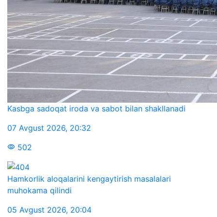
Kasbga sadoqat iroda va sabot bilan shakllanadi
07 Avgust 2026
,
20:32
502
Hamkorlik aloqalarini kengaytirish masalalari
muhokama qilindi
05 Avgust 2026
,
20:04