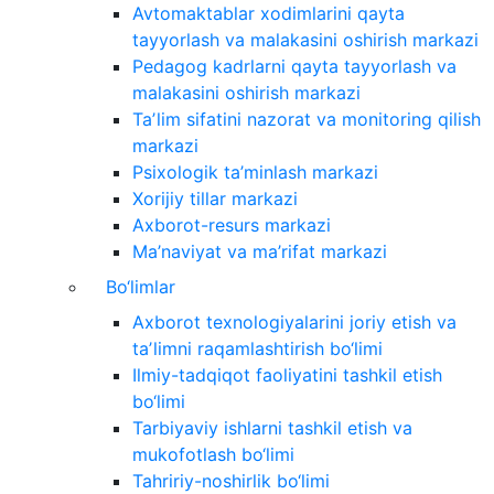
Avtomaktablar xodimlarini qayta
tayyorlash va malakasini oshirish markazi
Pedagog kadrlarni qayta tayyorlash va
malakasini oshirish markazi
Taʼlim sifatini nazorat va monitoring qilish
markazi
Psixologik ta’minlash markazi
Xorijiy tillar markazi
Axborot-resurs markazi
Ma’naviyat va ma’rifat markazi
Bo‘limlar
Axborot texnologiyalarini joriy etish va
taʼlimni raqamlashtirish bo‘limi
Ilmiy-tadqiqot faoliyatini tashkil etish
bo‘limi
Tarbiyaviy ishlarni tashkil etish va
mukofotlash bo‘limi
Tahririy-noshirlik bo‘limi