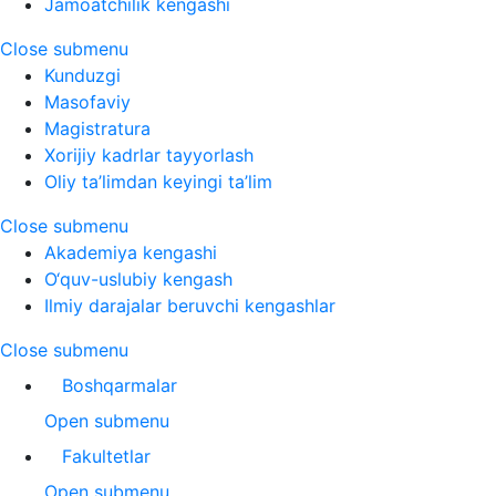
Jamoatchilik kengashi
Close submenu
Kunduzgi
Masofaviy
Magistratura
Xorijiy kadrlar tayyorlash
Oliy ta’limdan keyingi ta’lim
Close submenu
Akademiya kengashi
O‘quv-uslubiy kengash
Ilmiy darajalar beruvchi kengashlar
Close submenu
Boshqarmalar
Open submenu
Fakultetlar
Open submenu