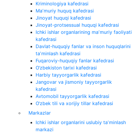
Kriminologiya kafedrasi
Maʼmuriy huquq kafedrasi
Jinoyat huquqi kafedrasi
Jinoyat-protsessual huquqi kafedrasi
Ichki ishlar organlarining maʼmuriy faoliyati
kafedrasi
Davlat-huquqiy fanlar va inson huquqlarini
taʼminlash kafedrasi
Fuqaroviy-huquqiy fanlar kafedrasi
O‘zbekiston tarixi kafedrasi
Harbiy tayyorgarlik kafedrasi
Jangovar va jismoniy tayyorgarlik
kafedrasi
Avtomobil tayyorgarlik kafedrasi
O‘zbek tili va xorijiy tillar kafedrasi
Markazlar
Ichki ishlar organlarini uslubiy taʼminlash
markazi