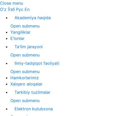
Close menu
O'z
Ўзб
Рус
En
Akademiya haqida
Open submenu
Yangiliklar
E’lonlar
Taʼlim jarayoni
Open submenu
Ilmiy-tadqiqot faoliyati
Open submenu
Hamkorlarimiz
Xalqaro aloqalar
Tarkibiy tuzilmalar
Open submenu
Elektron kutubxona