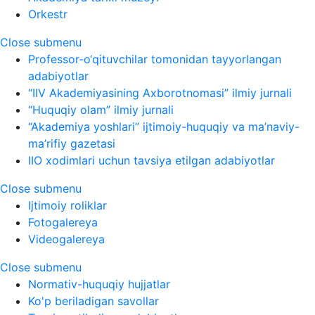
Orkestr
Close submenu
Professor-o‘qituvchilar tomonidan tayyorlangan
adabiyotlar
“IIV Akademiyasining Axborotnomasi” ilmiy jurnali
“Huquqiy olam” ilmiy jurnali
“Akademiya yoshlari” ijtimoiy-huquqiy va ma’naviy-
ma’rifiy gazetasi
IIO xodimlari uchun tavsiya etilgan adabiyotlar
Close submenu
Ijtimoiy roliklar
Fotogalereya
Videogalereya
Close submenu
Normativ-huquqiy hujjatlar
Ko'p beriladigan savollar