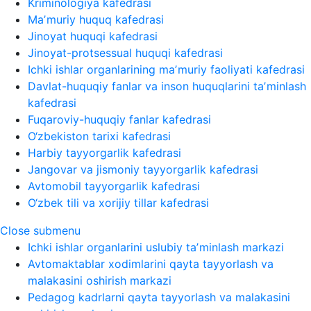
Kriminologiya kafedrasi
Maʼmuriy huquq kafedrasi
Jinoyat huquqi kafedrasi
Jinoyat-protsessual huquqi kafedrasi
Ichki ishlar organlarining maʼmuriy faoliyati kafedrasi
Davlat-huquqiy fanlar va inson huquqlarini taʼminlash
kafedrasi
Fuqaroviy-huquqiy fanlar kafedrasi
O‘zbekiston tarixi kafedrasi
Harbiy tayyorgarlik kafedrasi
Jangovar va jismoniy tayyorgarlik kafedrasi
Avtomobil tayyorgarlik kafedrasi
O‘zbek tili va xorijiy tillar kafedrasi
Close submenu
Ichki ishlar organlarini uslubiy taʼminlash markazi
Avtomaktablar xodimlarini qayta tayyorlash va
malakasini oshirish markazi
Pedagog kadrlarni qayta tayyorlash va malakasini