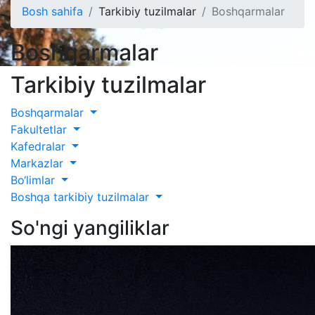
Bosh sahifa
Tarkibiy tuzilmalar
Boshqarmalar
Boshqarmalar
Tarkibiy tuzilmalar
Boshqarmalar
Fakultetlar
Kafedralar
Markazlar
Bo‘limlar
Boshqa tarkibiy tuzilmalar
So'ngi yangiliklar