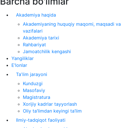
Barcha bo'limlar
Akademiya haqida
Akademiyaning huquqiy maqomi, maqsadi va
vazifalari
Akademiya tarixi
Rahbariyat
Jamoatchilik kengashi
Yangiliklar
E’lonlar
Taʼlim jarayoni
Kunduzgi
Masofaviy
Magistratura
Xorijiy kadrlar tayyorlash
Oliy ta’limdan keyingi ta’lim
Ilmiy-tadqiqot faoliyati