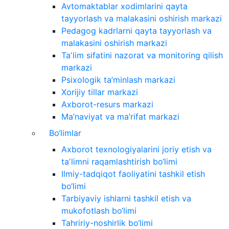
Avtomaktablar xodimlarini qayta
tayyorlash va malakasini oshirish markazi
Pedagog kadrlarni qayta tayyorlash va
malakasini oshirish markazi
Taʼlim sifatini nazorat va monitoring qilish
markazi
Psixologik ta’minlash markazi
Xorijiy tillar markazi
Axborot-resurs markazi
Ma’naviyat va ma’rifat markazi
Bo‘limlar
Axborot texnologiyalarini joriy etish va
taʼlimni raqamlashtirish bo‘limi
Ilmiy-tadqiqot faoliyatini tashkil etish
bo‘limi
Tarbiyaviy ishlarni tashkil etish va
mukofotlash bo‘limi
Tahririy-noshirlik bo‘limi