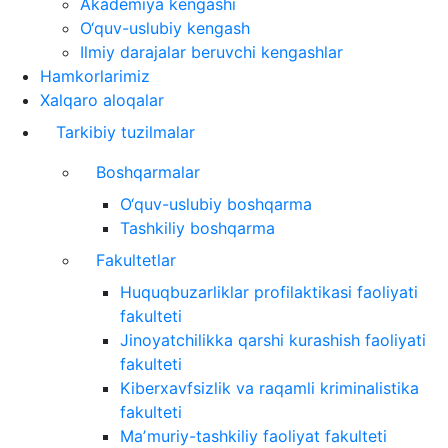
Akademiya kengashi
O‘quv-uslubiy kengash
Ilmiy darajalar beruvchi kengashlar
Hamkorlarimiz
Xalqaro aloqalar
Tarkibiy tuzilmalar
Boshqarmalar
O‘quv-uslubiy boshqarma
Tashkiliy boshqarma
Fakultetlar
Huquqbuzarliklar profilaktikasi faoliyati
fakulteti
Jinoyatchilikka qarshi kurashish faoliyati
fakulteti
Kiberxavfsizlik va raqamli kriminalistika
fakulteti
Maʼmuriy-tashkiliy faoliyat fakulteti