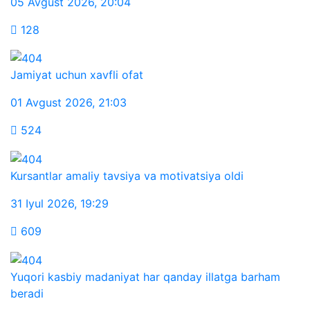
05 Avgust 2026
,
20:04
128
Jamiyat uchun xavfli ofat
01 Avgust 2026
,
21:03
524
Kursantlar amaliy tavsiya va motivatsiya oldi
31 Iyul 2026
,
19:29
609
Yuqori kasbiy madaniyat har qanday illatga barham
beradi