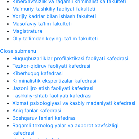
Kiberxavfsizlik va raqamli kriminalistika fakulteti
Maʼmuriy-tashkiliy faoliyat fakulteti
Xorijiy kadrlar bilan ishlash fakulteti
Masofaviy taʼlim fakulteti
Magistratura
Oliy taʼlimdan keyingi taʼlim fakulteti
Close submenu
Huquqbuzarliklar profilaktikasi faoliyati kafedrasi
Tezkor-qidiruv faoliyati kafedrasi
Kiberhuquq kafedrasi
Kriminalistik ekspertizalar kafedrasi
Jazoni ijro etish faoliyati kafedrasi
Tashkiliy-shtab faoliyati kafedrasi
Xizmat psixologiyasi va kasbiy madaniyati kafedrasi
Aniq fanlar kafedrasi
Boshqaruv fanlari kafedrasi
Raqamli texnologiyalar va axborot xavfsizligi
kafedrasi