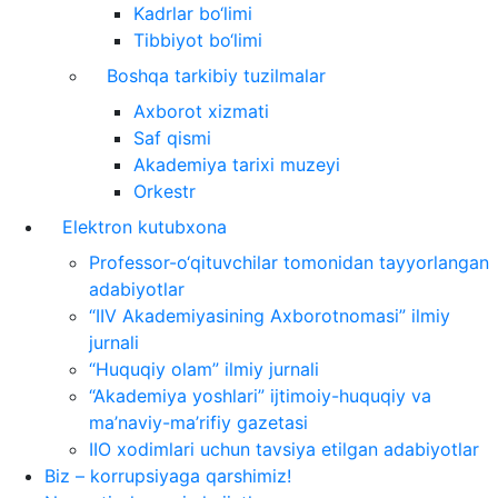
Kadrlar bo‘limi
Tibbiyot bo‘limi
Boshqa tarkibiy tuzilmalar
Axborot xizmati
Saf qismi
Akademiya tarixi muzeyi
Orkestr
Elektron kutubxona
Professor-o‘qituvchilar tomonidan tayyorlangan
adabiyotlar
“IIV Akademiyasining Axborotnomasi” ilmiy
jurnali
“Huquqiy olam” ilmiy jurnali
“Akademiya yoshlari” ijtimoiy-huquqiy va
ma’naviy-ma’rifiy gazetasi
IIO xodimlari uchun tavsiya etilgan adabiyotlar
Biz – korrupsiyaga qarshimiz!