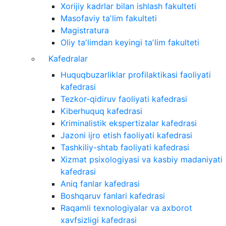
Xorijiy kadrlar bilan ishlash fakulteti
Masofaviy taʼlim fakulteti
Magistratura
Oliy taʼlimdan keyingi taʼlim fakulteti
Kafedralar
Huquqbuzarliklar profilaktikasi faoliyati
kafedrasi
Tezkor-qidiruv faoliyati kafedrasi
Kiberhuquq kafedrasi
Kriminalistik ekspertizalar kafedrasi
Jazoni ijro etish faoliyati kafedrasi
Tashkiliy-shtab faoliyati kafedrasi
Xizmat psixologiyasi va kasbiy madaniyati
kafedrasi
Aniq fanlar kafedrasi
Boshqaruv fanlari kafedrasi
Raqamli texnologiyalar va axborot
xavfsizligi kafedrasi