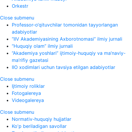
Orkestr
Close submenu
Professor-o‘qituvchilar tomonidan tayyorlangan
adabiyotlar
“IIV Akademiyasining Axborotnomasi” ilmiy jurnali
“Huquqiy olam” ilmiy jurnali
“Akademiya yoshlari” ijtimoiy-huquqiy va ma’naviy-
ma’rifiy gazetasi
IIO xodimlari uchun tavsiya etilgan adabiyotlar
Close submenu
Ijtimoiy roliklar
Fotogalereya
Videogalereya
Close submenu
Normativ-huquqiy hujjatlar
Ko'p beriladigan savollar