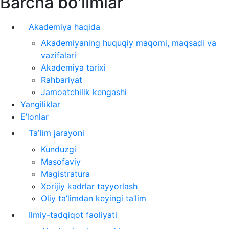
Barcha bo'limlar
Akademiya haqida
Akademiyaning huquqiy maqomi, maqsadi va
vazifalari
Akademiya tarixi
Rahbariyat
Jamoatchilik kengashi
Yangiliklar
E’lonlar
Taʼlim jarayoni
Kunduzgi
Masofaviy
Magistratura
Xorijiy kadrlar tayyorlash
Oliy ta’limdan keyingi ta’lim
Ilmiy-tadqiqot faoliyati