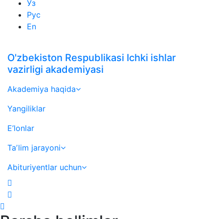
Ўз
Рус
En
O'zbekiston Respublikasi Ichki ishlar
vazirligi akademiyasi
Akademiya haqida
Yangiliklar
E’lonlar
Taʼlim jarayoni
Abituriyentlar uchun