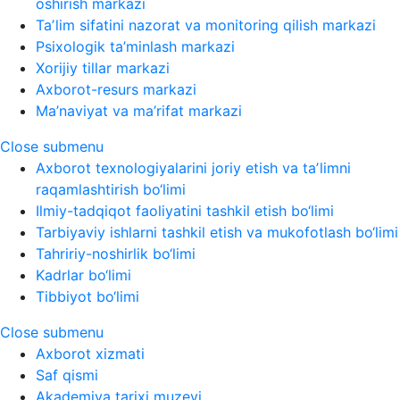
oshirish markazi
Taʼlim sifatini nazorat va monitoring qilish markazi
Psixologik ta’minlash markazi
Xorijiy tillar markazi
Axborot-resurs markazi
Ma’naviyat va ma’rifat markazi
Close submenu
Axborot texnologiyalarini joriy etish va taʼlimni
raqamlashtirish bo‘limi
Ilmiy-tadqiqot faoliyatini tashkil etish bo‘limi
Tarbiyaviy ishlarni tashkil etish va mukofotlash bo‘limi
Tahririy-noshirlik bo‘limi
Kadrlar bo‘limi
Tibbiyot bo‘limi
Close submenu
Axborot xizmati
Saf qismi
Akademiya tarixi muzeyi