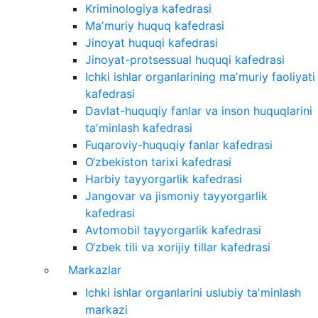
Kriminologiya kafedrasi
Maʼmuriy huquq kafedrasi
Jinoyat huquqi kafedrasi
Jinoyat-protsessual huquqi kafedrasi
Ichki ishlar organlarining maʼmuriy faoliyati
kafedrasi
Davlat-huquqiy fanlar va inson huquqlarini
taʼminlash kafedrasi
Fuqaroviy-huquqiy fanlar kafedrasi
O‘zbekiston tarixi kafedrasi
Harbiy tayyorgarlik kafedrasi
Jangovar va jismoniy tayyorgarlik
kafedrasi
Avtomobil tayyorgarlik kafedrasi
O‘zbek tili va xorijiy tillar kafedrasi
Markazlar
Ichki ishlar organlarini uslubiy taʼminlash
markazi