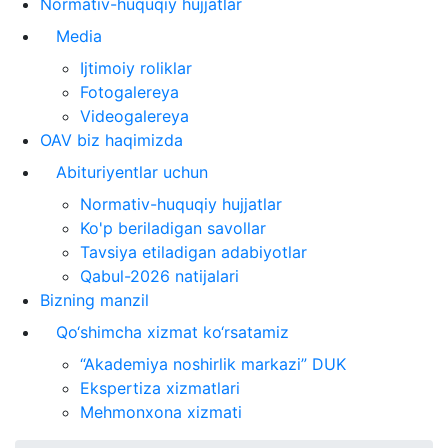
Normativ-huquqiy hujjatlar
Media
Ijtimoiy roliklar
Fotogalereya
Videogalereya
OAV biz haqimizda
Abituriyentlar uchun
Normativ-huquqiy hujjatlar
Ko'p beriladigan savollar
Tavsiya etiladigan adabiyotlar
Qabul-2026 natijalari
Bizning manzil
Qo‘shimcha xizmat ko‘rsatamiz
“Akademiya noshirlik markazi” DUK
Ekspertiza xizmatlari
Mehmonxona xizmati