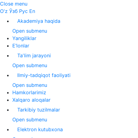
Close menu
O'z
Ўзб
Рус
En
Akademiya haqida
Open submenu
Yangiliklar
E’lonlar
Taʼlim jarayoni
Open submenu
Ilmiy-tadqiqot faoliyati
Open submenu
Hamkorlarimiz
Xalqaro aloqalar
Tarkibiy tuzilmalar
Open submenu
Elektron kutubxona