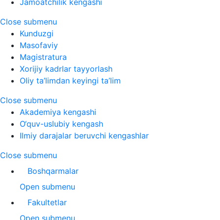
Jamoatchilik kengashi
Close submenu
Kunduzgi
Masofaviy
Magistratura
Xorijiy kadrlar tayyorlash
Oliy ta’limdan keyingi ta’lim
Close submenu
Akademiya kengashi
O‘quv-uslubiy kengash
Ilmiy darajalar beruvchi kengashlar
Close submenu
Boshqarmalar
Open submenu
Fakultetlar
Open submenu