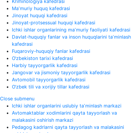
Kriminologiya kafedrasi
Maʼmuriy huquq kafedrasi
Jinoyat huquqi kafedrasi
Jinoyat-protsessual huquqi kafedrasi
Ichki ishlar organlarining maʼmuriy faoliyati kafedrasi
Davlat-huquqiy fanlar va inson huquqlarini taʼminlash
kafedrasi
Fuqaroviy-huquqiy fanlar kafedrasi
O‘zbekiston tarixi kafedrasi
Harbiy tayyorgarlik kafedrasi
Jangovar va jismoniy tayyorgarlik kafedrasi
Avtomobil tayyorgarlik kafedrasi
O‘zbek tili va xorijiy tillar kafedrasi
Close submenu
Ichki ishlar organlarini uslubiy taʼminlash markazi
Avtomaktablar xodimlarini qayta tayyorlash va
malakasini oshirish markazi
Pedagog kadrlarni qayta tayyorlash va malakasini