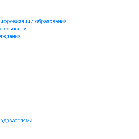
цифровизации образования
ятельности
раждения
подавателями