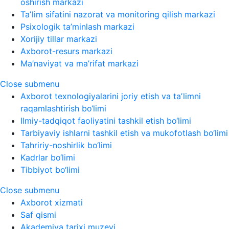
oshirish markazi
Taʼlim sifatini nazorat va monitoring qilish markazi
Psixologik ta’minlash markazi
Xorijiy tillar markazi
Axborot-resurs markazi
Ma’naviyat va ma’rifat markazi
Close submenu
Axborot texnologiyalarini joriy etish va taʼlimni
raqamlashtirish bo‘limi
Ilmiy-tadqiqot faoliyatini tashkil etish bo‘limi
Tarbiyaviy ishlarni tashkil etish va mukofotlash bo‘limi
Tahririy-noshirlik bo‘limi
Kadrlar bo‘limi
Tibbiyot bo‘limi
Close submenu
Axborot xizmati
Saf qismi
Akademiya tarixi muzeyi