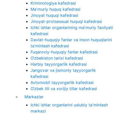
Kriminologiya kafedrasi
Maʼmuriy huquq kafedrasi
Jinoyat huquqi kafedrasi
Jinoyat-protsessual huquqi kafedrasi
Ichki ishlar organlarining maʼmuriy faoliyati
kafedrasi
Davlat-huquqiy fanlar va inson huquqlarini
taʼminlash kafedrasi
Fuqaroviy-huquqiy fanlar kafedrasi
O‘zbekiston tarixi kafedrasi
Harbiy tayyorgarlik kafedrasi
Jangovar va jismoniy tayyorgarlik
kafedrasi
Avtomobil tayyorgarlik kafedrasi
O‘zbek tili va xorijiy tillar kafedrasi
Markazlar
Ichki ishlar organlarini uslubiy taʼminlash
markazi