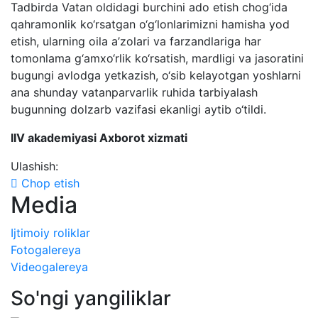
Tadbirda Vatan oldidagi burchini ado etish chog‘ida
qahramonlik ko‘rsatgan o‘g‘lonlarimizni hamisha yod
etish, ularning oila a’zolari va farzandlariga har
tomonlama g‘amxo‘rlik ko‘rsatish, mardligi va jasoratini
bugungi avlodga yetkazish, o‘sib kelayotgan yoshlarni
ana shunday vatanparvarlik ruhida tarbiyalash
bugunning dolzarb vazifasi ekanligi aytib o‘tildi.
IIV akademiyasi Axborot xizmati
Ulashish:
Chop etish
Media
Ijtimoiy roliklar
Fotogalereya
Videogalereya
So'ngi yangiliklar