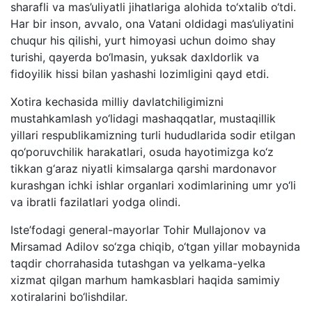
sharafli va mas’uliyatli jihatlariga alohida to‘xtalib o‘tdi.
Har bir inson, avvalo, ona Vatani oldidagi mas’uliyatini
chuqur his qilishi, yurt himoyasi uchun doimo shay
turishi, qayerda bo‘lmasin, yuksak daxldorlik va
fidoyilik hissi bilan yashashi lozimligini qayd etdi.
Xotira kechasida milliy davlatchiligimizni
mustahkamlash yo‘lidagi mashaqqatlar, mustaqillik
yillari respublikamizning turli hududlarida sodir etilgan
qo‘poruvchilik harakatlari, osuda hayotimizga ko‘z
tikkan g‘araz niyatli kimsalarga qarshi mardonavor
kurashgan ichki ishlar organlari xodimlarining umr yo‘li
va ibratli fazilatlari yodga olindi.
Iste’fodagi general-mayorlar Tohir Mullajonov va
Mirsamad Adilov so‘zga chiqib, o‘tgan yillar mobaynida
taqdir chorrahasida tutashgan va yelkama-yelka
xizmat qilgan marhum hamkasblari haqida samimiy
xotiralarini bo‘lishdilar.