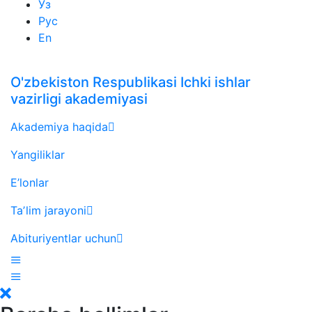
Ўз
Рус
En
O'zbekiston Respublikasi Ichki ishlar
vazirligi akademiyasi
Akademiya haqida
Yangiliklar
E’lonlar
Taʼlim jarayoni
Abituriyentlar uchun