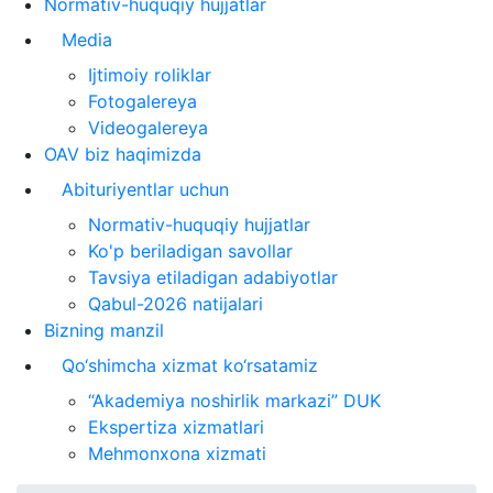
Normativ-huquqiy hujjatlar
Media
Ijtimoiy roliklar
Fotogalereya
Videogalereya
OAV biz haqimizda
Abituriyentlar uchun
Normativ-huquqiy hujjatlar
Ko'p beriladigan savollar
Tavsiya etiladigan adabiyotlar
Qabul-2026 natijalari
Bizning manzil
Qo‘shimcha xizmat ko‘rsatamiz
“Akademiya noshirlik markazi” DUK
Ekspertiza xizmatlari
Mehmonxona xizmati