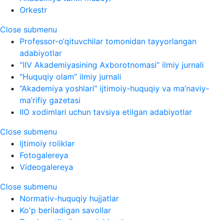
Orkestr
Close submenu
Professor-o‘qituvchilar tomonidan tayyorlangan
adabiyotlar
“IIV Akademiyasining Axborotnomasi” ilmiy jurnali
“Huquqiy olam” ilmiy jurnali
“Akademiya yoshlari” ijtimoiy-huquqiy va ma’naviy-
ma’rifiy gazetasi
IIO xodimlari uchun tavsiya etilgan adabiyotlar
Close submenu
Ijtimoiy roliklar
Fotogalereya
Videogalereya
Close submenu
Normativ-huquqiy hujjatlar
Ko'p beriladigan savollar