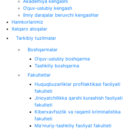
Akademiya kengashi
O‘quv-uslubiy kengash
Ilmiy darajalar beruvchi kengashlar
Hamkorlarimiz
Xalqaro aloqalar
Tarkibiy tuzilmalar
Boshqarmalar
O‘quv-uslubiy boshqarma
Tashkiliy boshqarma
Fakultetlar
Huquqbuzarliklar profilaktikasi faoliyati
fakulteti
Jinoyatchilikka qarshi kurashish faoliyati
fakulteti
Kiberxavfsizlik va raqamli kriminalistika
fakulteti
Maʼmuriy-tashkiliy faoliyat fakulteti