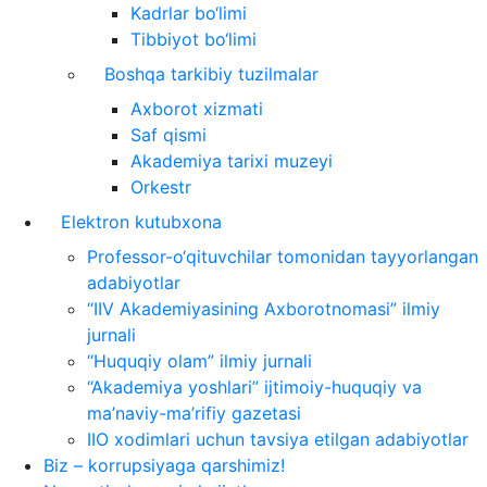
Kadrlar bo‘limi
Tibbiyot bo‘limi
Boshqa tarkibiy tuzilmalar
Axborot xizmati
Saf qismi
Akademiya tarixi muzeyi
Orkestr
Elektron kutubxona
Professor-o‘qituvchilar tomonidan tayyorlangan
adabiyotlar
“IIV Akademiyasining Axborotnomasi” ilmiy
jurnali
“Huquqiy olam” ilmiy jurnali
“Akademiya yoshlari” ijtimoiy-huquqiy va
ma’naviy-ma’rifiy gazetasi
IIO xodimlari uchun tavsiya etilgan adabiyotlar
Biz – korrupsiyaga qarshimiz!