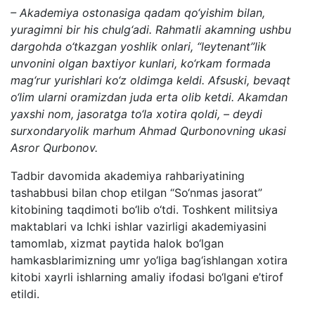
– Akademiya ostonasiga qadam qo‘yishim bilan,
yuragimni bir his chulg‘adi. Rahmatli akamning ushbu
dargohda o‘tkazgan yoshlik onlari, “leytenant”lik
unvonini olgan baxtiyor kunlari, ko‘rkam formada
mag‘rur yurishlari ko‘z oldimga keldi. Afsuski, bevaqt
o‘lim ularni oramizdan juda erta olib ketdi. Akamdan
yaxshi nom, jasoratga to‘la xotira qoldi, – deydi
surxondaryolik marhum Ahmad Qurbonovning ukasi
Asror Qurbonov.
Tadbir davomida akademiya rahbariyatining
tashabbusi bilan chop etilgan “So‘nmas jasorat”
kitobining taqdimoti bo‘lib o‘tdi. Toshkent militsiya
maktablari va Ichki ishlar vazirligi akademiyasini
tamomlab, xizmat paytida halok bo‘lgan
hamkasblarimizning umr yo‘liga bag‘ishlangan xotira
kitobi xayrli ishlarning amaliy ifodasi bo‘lgani e’tirof
etildi.