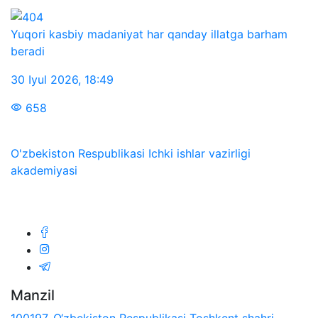
Yuqori kasbiy madaniyat har qanday illatga barham
beradi
30 Iyul 2026
,
18:49
658
O'zbekiston Respublikasi Ichki ishlar vazirligi
akademiyasi
Biz ijtimoiy tarmoqlarda:
Manzil
100197, O‘zbekiston Respublikasi Toshkent shahri