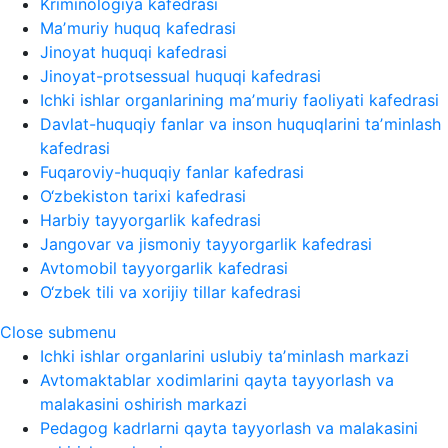
Kriminologiya kafedrasi
Maʼmuriy huquq kafedrasi
Jinoyat huquqi kafedrasi
Jinoyat-protsessual huquqi kafedrasi
Ichki ishlar organlarining maʼmuriy faoliyati kafedrasi
Davlat-huquqiy fanlar va inson huquqlarini taʼminlash
kafedrasi
Fuqaroviy-huquqiy fanlar kafedrasi
O‘zbekiston tarixi kafedrasi
Harbiy tayyorgarlik kafedrasi
Jangovar va jismoniy tayyorgarlik kafedrasi
Avtomobil tayyorgarlik kafedrasi
O‘zbek tili va xorijiy tillar kafedrasi
Close submenu
Ichki ishlar organlarini uslubiy taʼminlash markazi
Avtomaktablar xodimlarini qayta tayyorlash va
malakasini oshirish markazi
Pedagog kadrlarni qayta tayyorlash va malakasini