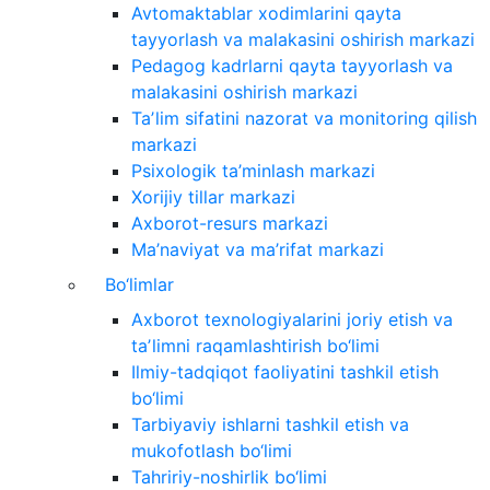
Avtomaktablar xodimlarini qayta
tayyorlash va malakasini oshirish markazi
Pedagog kadrlarni qayta tayyorlash va
malakasini oshirish markazi
Taʼlim sifatini nazorat va monitoring qilish
markazi
Psixologik ta’minlash markazi
Xorijiy tillar markazi
Axborot-resurs markazi
Ma’naviyat va ma’rifat markazi
Bo‘limlar
Axborot texnologiyalarini joriy etish va
taʼlimni raqamlashtirish bo‘limi
Ilmiy-tadqiqot faoliyatini tashkil etish
bo‘limi
Tarbiyaviy ishlarni tashkil etish va
mukofotlash bo‘limi
Tahririy-noshirlik bo‘limi