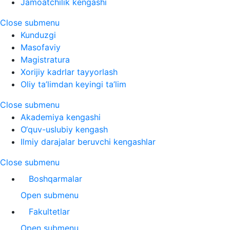
Jamoatchilik kengashi
Close submenu
Kunduzgi
Masofaviy
Magistratura
Xorijiy kadrlar tayyorlash
Oliy ta’limdan keyingi ta’lim
Close submenu
Akademiya kengashi
O‘quv-uslubiy kengash
Ilmiy darajalar beruvchi kengashlar
Close submenu
Boshqarmalar
Open submenu
Fakultetlar
Open submenu