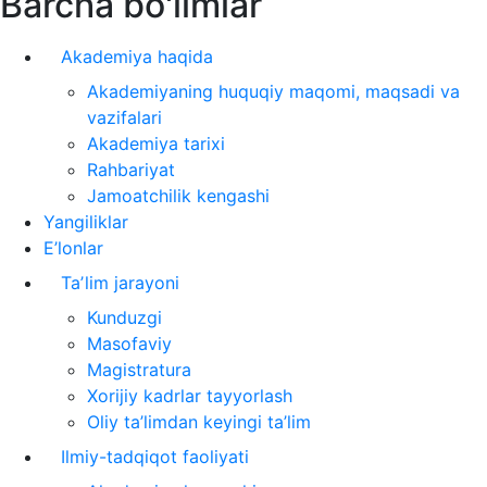
Barcha bo'limlar
Akademiya haqida
Akademiyaning huquqiy maqomi, maqsadi va
vazifalari
Akademiya tarixi
Rahbariyat
Jamoatchilik kengashi
Yangiliklar
E’lonlar
Taʼlim jarayoni
Kunduzgi
Masofaviy
Magistratura
Xorijiy kadrlar tayyorlash
Oliy ta’limdan keyingi ta’lim
Ilmiy-tadqiqot faoliyati