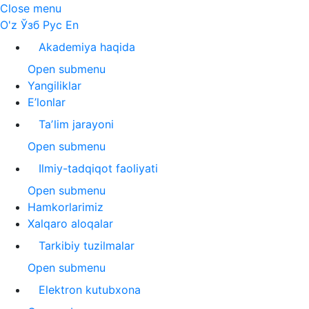
Close menu
O'z
Ўзб
Рус
En
Akademiya haqida
Open submenu
Yangiliklar
E’lonlar
Taʼlim jarayoni
Open submenu
Ilmiy-tadqiqot faoliyati
Open submenu
Hamkorlarimiz
Xalqaro aloqalar
Tarkibiy tuzilmalar
Open submenu
Elektron kutubxona