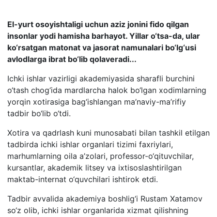
El-yurt osoyishtaligi uchun aziz jonini fido qilgan
insonlar yodi hamisha barhayot. Yillar o‘tsa-da, ular
ko‘rsatgan matonat va jasorat namunalari bo‘lg‘usi
avlodlarga ibrat bo‘lib qolaveradi...
Ichki ishlar vazirligi akademiyasida sharafli burchini
o‘tash chog‘ida mardlarcha halok bo‘lgan xodimlarning
yorqin xotirasiga bag‘ishlangan ma’naviy-ma’rifiy
tadbir bo‘lib o‘tdi.
Xotira va qadrlash kuni munosabati bilan tashkil etilgan
tadbirda ichki ishlar organlari tizimi faxriylari,
marhumlarning oila a’zolari, professor-o‘qituvchilar,
kursantlar, akademik litsey va ixtisoslashtirilgan
maktab-internat o‘quvchilari ishtirok etdi.
Tadbir avvalida akademiya boshlig‘i Rustam Xatamov
so‘z olib, ichki ishlar organlarida xizmat qilishning