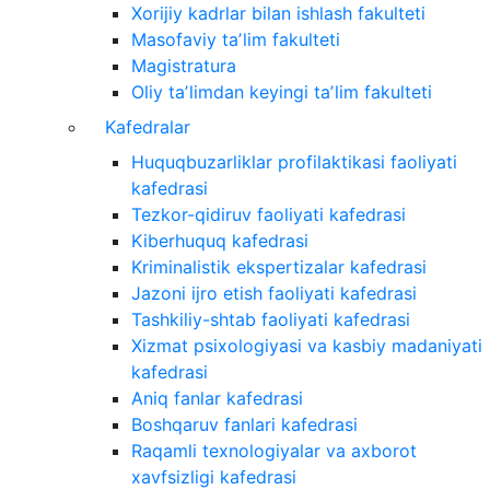
Xorijiy kadrlar bilan ishlash fakulteti
Masofaviy taʼlim fakulteti
Magistratura
Oliy taʼlimdan keyingi taʼlim fakulteti
Kafedralar
Huquqbuzarliklar profilaktikasi faoliyati
kafedrasi
Tezkor-qidiruv faoliyati kafedrasi
Kiberhuquq kafedrasi
Kriminalistik ekspertizalar kafedrasi
Jazoni ijro etish faoliyati kafedrasi
Tashkiliy-shtab faoliyati kafedrasi
Xizmat psixologiyasi va kasbiy madaniyati
kafedrasi
Aniq fanlar kafedrasi
Boshqaruv fanlari kafedrasi
Raqamli texnologiyalar va axborot
xavfsizligi kafedrasi