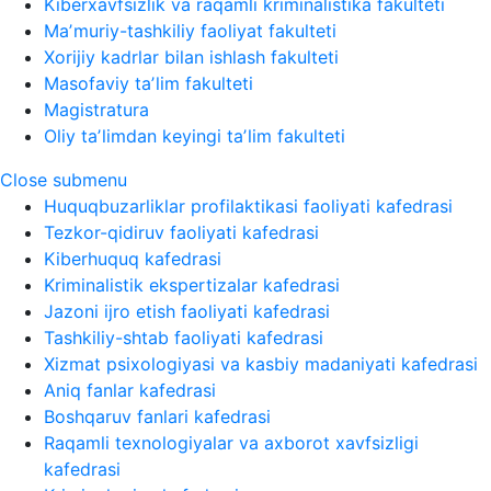
Kiberxavfsizlik va raqamli kriminalistika fakulteti
Maʼmuriy-tashkiliy faoliyat fakulteti
Xorijiy kadrlar bilan ishlash fakulteti
Masofaviy taʼlim fakulteti
Magistratura
Oliy taʼlimdan keyingi taʼlim fakulteti
Close submenu
Huquqbuzarliklar profilaktikasi faoliyati kafedrasi
Tezkor-qidiruv faoliyati kafedrasi
Kiberhuquq kafedrasi
Kriminalistik ekspertizalar kafedrasi
Jazoni ijro etish faoliyati kafedrasi
Tashkiliy-shtab faoliyati kafedrasi
Xizmat psixologiyasi va kasbiy madaniyati kafedrasi
Aniq fanlar kafedrasi
Boshqaruv fanlari kafedrasi
Raqamli texnologiyalar va axborot xavfsizligi
kafedrasi