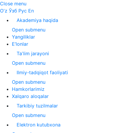
Close menu
O'z
Ўзб
Рус
En
Akademiya haqida
Open submenu
Yangiliklar
E’lonlar
Taʼlim jarayoni
Open submenu
Ilmiy-tadqiqot faoliyati
Open submenu
Hamkorlarimiz
Xalqaro aloqalar
Tarkibiy tuzilmalar
Open submenu
Elektron kutubxona