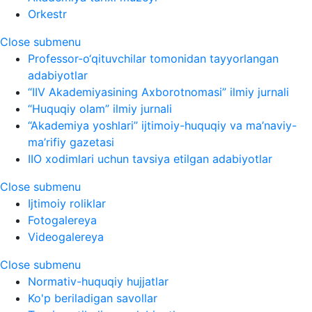
Orkestr
Close submenu
Professor-o‘qituvchilar tomonidan tayyorlangan
adabiyotlar
“IIV Akademiyasining Axborotnomasi” ilmiy jurnali
“Huquqiy olam” ilmiy jurnali
“Akademiya yoshlari” ijtimoiy-huquqiy va ma’naviy-
ma’rifiy gazetasi
IIO xodimlari uchun tavsiya etilgan adabiyotlar
Close submenu
Ijtimoiy roliklar
Fotogalereya
Videogalereya
Close submenu
Normativ-huquqiy hujjatlar
Ko'p beriladigan savollar