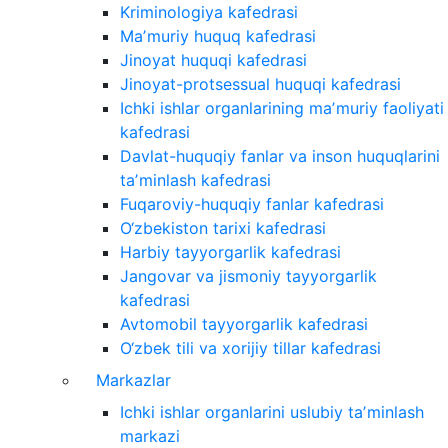
Kriminologiya kafedrasi
Maʼmuriy huquq kafedrasi
Jinoyat huquqi kafedrasi
Jinoyat-protsessual huquqi kafedrasi
Ichki ishlar organlarining maʼmuriy faoliyati
kafedrasi
Davlat-huquqiy fanlar va inson huquqlarini
taʼminlash kafedrasi
Fuqaroviy-huquqiy fanlar kafedrasi
O‘zbekiston tarixi kafedrasi
Harbiy tayyorgarlik kafedrasi
Jangovar va jismoniy tayyorgarlik
kafedrasi
Avtomobil tayyorgarlik kafedrasi
O‘zbek tili va xorijiy tillar kafedrasi
Markazlar
Ichki ishlar organlarini uslubiy taʼminlash
markazi