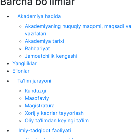
Barcha bo'limlar
Akademiya haqida
Akademiyaning huquqiy maqomi, maqsadi va
vazifalari
Akademiya tarixi
Rahbariyat
Jamoatchilik kengashi
Yangiliklar
E’lonlar
Taʼlim jarayoni
Kunduzgi
Masofaviy
Magistratura
Xorijiy kadrlar tayyorlash
Oliy ta’limdan keyingi ta’lim
Ilmiy-tadqiqot faoliyati