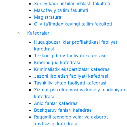
Xorijiy kadrlar bilan ishlash fakulteti
Masofaviy taʼlim fakulteti
Magistratura
Oliy taʼlimdan keyingi taʼlim fakulteti
Kafedralar
Huquqbuzarliklar profilaktikasi faoliyati
kafedrasi
Tezkor-qidiruv faoliyati kafedrasi
Kiberhuquq kafedrasi
Kriminalistik ekspertizalar kafedrasi
Jazoni ijro etish faoliyati kafedrasi
Tashkiliy-shtab faoliyati kafedrasi
Xizmat psixologiyasi va kasbiy madaniyati
kafedrasi
Aniq fanlar kafedrasi
Boshqaruv fanlari kafedrasi
Raqamli texnologiyalar va axborot
xavfsizligi kafedrasi