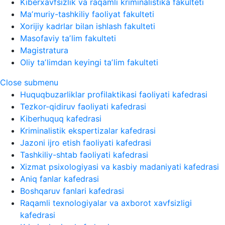
Kiberxavfsizlik va raqamli kriminalistika fakulteti
Maʼmuriy-tashkiliy faoliyat fakulteti
Xorijiy kadrlar bilan ishlash fakulteti
Masofaviy taʼlim fakulteti
Magistratura
Oliy taʼlimdan keyingi taʼlim fakulteti
Close submenu
Huquqbuzarliklar profilaktikasi faoliyati kafedrasi
Tezkor-qidiruv faoliyati kafedrasi
Kiberhuquq kafedrasi
Kriminalistik ekspertizalar kafedrasi
Jazoni ijro etish faoliyati kafedrasi
Tashkiliy-shtab faoliyati kafedrasi
Xizmat psixologiyasi va kasbiy madaniyati kafedrasi
Aniq fanlar kafedrasi
Boshqaruv fanlari kafedrasi
Raqamli texnologiyalar va axborot xavfsizligi
kafedrasi