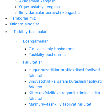
Akademiya kengashi
O‘quv-uslubiy kengash
Ilmiy darajalar beruvchi kengashlar
Hamkorlarimiz
Xalqaro aloqalar
Tarkibiy tuzilmalar
Boshqarmalar
O‘quv-uslubiy boshqarma
Tashkiliy boshqarma
Fakultetlar
Huquqbuzarliklar profilaktikasi faoliyati
fakulteti
Jinoyatchilikka qarshi kurashish faoliyati
fakulteti
Kiberxavfsizlik va raqamli kriminalistika
fakulteti
Maʼmuriy-tashkiliy faoliyat fakulteti