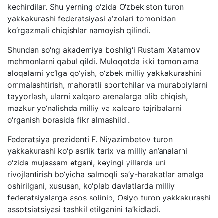
kechirdilar. Shu yerning o‘zida O‘zbekiston turon
yakkakurashi federatsiyasi a’zolari tomonidan
ko‘rgazmali chiqishlar namoyish qilindi.
Shundan so‘ng akademiya boshlig‘i Rustam Xatamov
mehmonlarni qabul qildi. Muloqotda ikki tomonlama
aloqalarni yo‘lga qo‘yish, o‘zbek milliy yakkakurashini
ommalashtirish, mahoratli sportchilar va murabbiylarni
tayyorlash, ularni xalqaro arenalarga olib chiqish,
mazkur yo‘nalishda milliy va xalqaro tajribalarni
o‘rganish borasida fikr almashildi.
Federatsiya prezidenti F. Niyazimbetov turon
yakkakurashi ko‘p asrlik tarix va milliy an’analarni
o‘zida mujassam etgani, keyingi yillarda uni
rivojlantirish bo‘yicha salmoqli sa’y-harakatlar amalga
oshirilgani, xususan, ko‘plab davlatlarda milliy
federatsiyalarga asos solinib, Osiyo turon yakkakurashi
assotsiatsiyasi tashkil etilganini ta’kidladi.