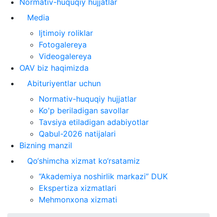
Normativ-huquqiy hujjatlar
Media
Ijtimoiy roliklar
Fotogalereya
Videogalereya
OAV biz haqimizda
Abituriyentlar uchun
Normativ-huquqiy hujjatlar
Ko'p beriladigan savollar
Tavsiya etiladigan adabiyotlar
Qabul-2026 natijalari
Bizning manzil
Qo‘shimcha xizmat ko‘rsatamiz
“Akademiya noshirlik markazi” DUK
Ekspertiza xizmatlari
Mehmonxona xizmati