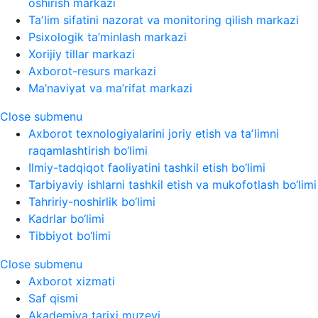
oshirish markazi
Taʼlim sifatini nazorat va monitoring qilish markazi
Psixologik ta’minlash markazi
Xorijiy tillar markazi
Axborot-resurs markazi
Ma’naviyat va ma’rifat markazi
Close submenu
Axborot texnologiyalarini joriy etish va taʼlimni
raqamlashtirish bo‘limi
Ilmiy-tadqiqot faoliyatini tashkil etish bo‘limi
Tarbiyaviy ishlarni tashkil etish va mukofotlash bo‘limi
Tahririy-noshirlik bo‘limi
Kadrlar bo‘limi
Tibbiyot bo‘limi
Close submenu
Axborot xizmati
Saf qismi
Akademiya tarixi muzeyi