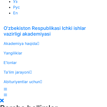
Ўз
Рус
En
O'zbekiston Respublikasi Ichki ishlar
vazirligi akademiyasi
Akademiya haqida
Yangiliklar
E’lonlar
Taʼlim jarayoni
Abituriyentlar uchun