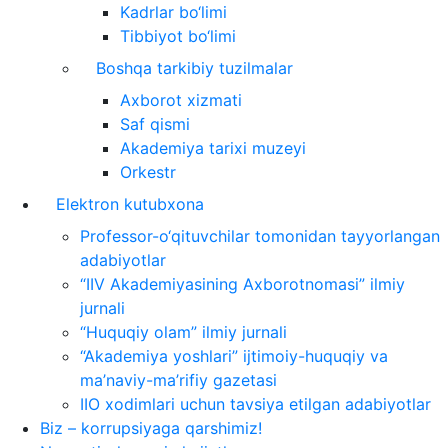
Kadrlar bo‘limi
Tibbiyot bo‘limi
Boshqa tarkibiy tuzilmalar
Axborot xizmati
Saf qismi
Akademiya tarixi muzeyi
Orkestr
Elektron kutubxona
Professor-o‘qituvchilar tomonidan tayyorlangan
adabiyotlar
“IIV Akademiyasining Axborotnomasi” ilmiy
jurnali
“Huquqiy olam” ilmiy jurnali
“Akademiya yoshlari” ijtimoiy-huquqiy va
ma’naviy-ma’rifiy gazetasi
IIO xodimlari uchun tavsiya etilgan adabiyotlar
Biz – korrupsiyaga qarshimiz!