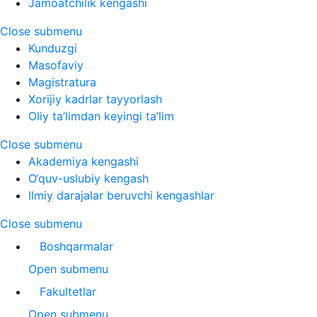
Jamoatchilik kengashi
Close submenu
Kunduzgi
Masofaviy
Magistratura
Xorijiy kadrlar tayyorlash
Oliy ta’limdan keyingi ta’lim
Close submenu
Akademiya kengashi
O‘quv-uslubiy kengash
Ilmiy darajalar beruvchi kengashlar
Close submenu
Boshqarmalar
Open submenu
Fakultetlar
Open submenu