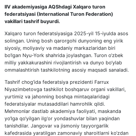
IIV akademiyasiga AQShdagi Xalqaro turon
federatsiyasi (International Turon Federation)
vakillari tashrif buyurdi.
Xalqaro turon federatsiyasiga 2025-yil 15-iyulda asos
solingan. Uning bosh qarorgohi dunyoning eng yirik
siyosiy, moliyaviy va madaniy markazlaridan biri
bo‘lgan Nyu-York shahrida joylashgan. Turon o‘zbek
milliy yakkakurashini rivojlantirish va dunyo bo‘ylab
ommalashtirish tashkilotning asosiy maqsadi sanaladi.
Tashrif chog‘ida federatsiya prezidenti Farrux
Niyazimbetovga tashkilot boshqaruv organi vakillari,
yurtimiz va jahonning boshqa mintaqalaridagi
federatsiyalar mutasaddilari hamrohlik qildi.
Mehmonlar dastlab akademiya faoliyati, maskanda
yo‘lga qo‘yilgan ilg‘or yondashuvlar bilan yaqindan
tanishdilar. Jangovar va jismoniy tayyorgarlik
kafedrasida yaratilgan zamonaviy sharoitlarni ko‘zdan