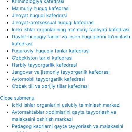
Kriminologiya kafedrasi
Maʼmuriy huquq kafedrasi
Jinoyat huquqi kafedrasi
Jinoyat-protsessual huquqi kafedrasi
Ichki ishlar organlarining maʼmuriy faoliyati kafedrasi
Davlat-huquqiy fanlar va inson huquqlarini taʼminlash
kafedrasi
Fuqaroviy-huquqiy fanlar kafedrasi
O‘zbekiston tarixi kafedrasi
Harbiy tayyorgarlik kafedrasi
Jangovar va jismoniy tayyorgarlik kafedrasi
Avtomobil tayyorgarlik kafedrasi
O‘zbek tili va xorijiy tillar kafedrasi
Close submenu
Ichki ishlar organlarini uslubiy taʼminlash markazi
Avtomaktablar xodimlarini qayta tayyorlash va
malakasini oshirish markazi
Pedagog kadrlarni qayta tayyorlash va malakasini