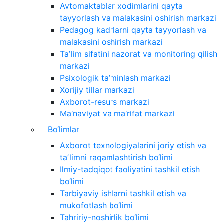
Avtomaktablar xodimlarini qayta
tayyorlash va malakasini oshirish markazi
Pedagog kadrlarni qayta tayyorlash va
malakasini oshirish markazi
Taʼlim sifatini nazorat va monitoring qilish
markazi
Psixologik ta’minlash markazi
Xorijiy tillar markazi
Axborot-resurs markazi
Ma’naviyat va ma’rifat markazi
Bo‘limlar
Axborot texnologiyalarini joriy etish va
taʼlimni raqamlashtirish bo‘limi
Ilmiy-tadqiqot faoliyatini tashkil etish
bo‘limi
Tarbiyaviy ishlarni tashkil etish va
mukofotlash bo‘limi
Tahririy-noshirlik bo‘limi