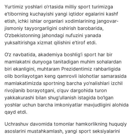
Yurtimiz yoshlari o‘rtasida milliy sport turimizga
e’tiborning kuchayishi yangi iqtidor egalarini kashf
etish, ichki ishlar organlari xodimlarining jangovar-
jismoniy tayyorgarligini oshirish barobarida,
O‘zbekistonning jahondagi nufuzini yanada
yuksaltirishga xizmat qilishini e’tirof etdi.
O‘z navbatida, akademiya boshlig‘i sport har bir
mamlakatni dunyoga tanitadigan muhim sohalardan
biri ekanligini, muhtaram Prezidentimiz rahbarligida
olib borilayotgan keng qamrovli islohotlar samarasida
mamlakatimizda sportning barcha yo‘nalishlari izchil
rivojlanib borayotgani, o‘quv dargohida turon
yakkakurashi bilan shug‘ullanish istagida bo‘lgan
yoshlar uchun barcha imkoniyatlar mavjudligini alohida
qayd etdi.
Uchrashuv davomida tomonlar hamkorlikning huquqiy
asoslarini mustahkamlash, yangi sport seksiyalarini