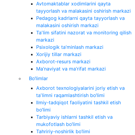
Avtomaktablar xodimlarini qayta
tayyorlash va malakasini oshirish markazi
Pedagog kadrlarni qayta tayyorlash va
malakasini oshirish markazi
Taʼlim sifatini nazorat va monitoring qilish
markazi
Psixologik ta’minlash markazi
Xorijiy tillar markazi
Axborot-resurs markazi
Ma’naviyat va ma’rifat markazi
Bo‘limlar
Axborot texnologiyalarini joriy etish va
taʼlimni raqamlashtirish bo‘limi
Ilmiy-tadqiqot faoliyatini tashkil etish
bo‘limi
Tarbiyaviy ishlarni tashkil etish va
mukofotlash bo‘limi
Tahririy-noshirlik bo‘limi