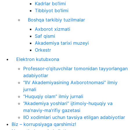
Kadrlar bo‘limi
Tibbiyot bo‘limi
Boshqa tarkibiy tuzilmalar
Axborot xizmati
Saf qismi
Akademiya tarixi muzeyi
Orkestr
Elektron kutubxona
Professor-o‘qituvchilar tomonidan tayyorlangan
adabiyotlar
“IIV Akademiyasining Axborotnomasi” ilmiy
jurnali
“Huquqiy olam” ilmiy jurnali
“Akademiya yoshlari” ijtimoiy-huquqiy va
ma’naviy-ma’rifiy gazetasi
IIO xodimlari uchun tavsiya etilgan adabiyotlar
Biz – korrupsiyaga qarshimiz!