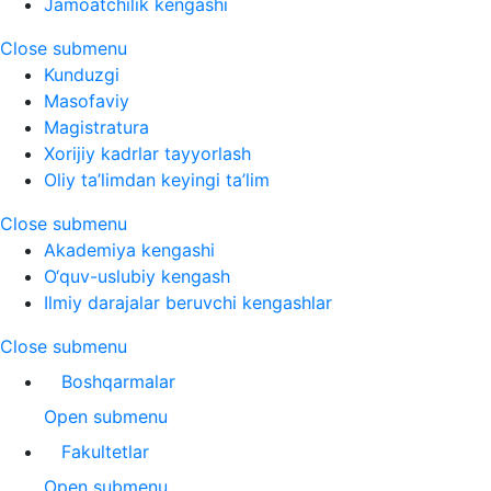
Jamoatchilik kengashi
Close submenu
Kunduzgi
Masofaviy
Magistratura
Xorijiy kadrlar tayyorlash
Oliy ta’limdan keyingi ta’lim
Close submenu
Akademiya kengashi
O‘quv-uslubiy kengash
Ilmiy darajalar beruvchi kengashlar
Close submenu
Boshqarmalar
Open submenu
Fakultetlar
Open submenu