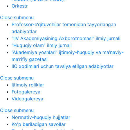
Orkestr
Close submenu
Professor-o‘qituvchilar tomonidan tayyorlangan
adabiyotlar
“IIV Akademiyasining Axborotnomasi” ilmiy jurnali
“Huquqiy olam” ilmiy jurnali
“Akademiya yoshlari” ijtimoiy-huquqiy va ma’naviy-
ma’rifiy gazetasi
IIO xodimlari uchun tavsiya etilgan adabiyotlar
Close submenu
Ijtimoiy roliklar
Fotogalereya
Videogalereya
Close submenu
Normativ-huquqiy hujjatlar
Ko'p beriladigan savollar