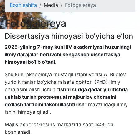
Bosh sahifa
Media
Fotogalereya
Fotogalereya
Dissertasiya himoyasi bo‘yicha e’lon
2025-yilning 7-may kuni IIV akademiyasi huzuridagi
ilmiy darajalar beruvchi kengashda dissertasiya
himoyasi bo‘lib o‘tadi.
Shu kuni akademiya mustaqil izlanuvchisi A. Bilolov
yuridik fanlar bo‘yicha falsafa doktori (PhD) ilmiy
darajasini olish uchun
“Ishni sudga qadar yuritishda
ushlab turish protsessual majburlov chorasini
qo‘llash tartibini takomillashtirish”
mavzuidagi ilmiy
ishini himoya qiladi.
Majlis axborot-resurs markazida soat 14:30da
boshlanadi.