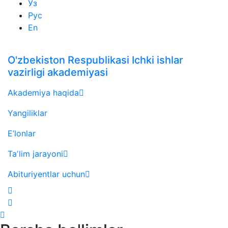
Ўз
Рус
En
O'zbekiston Respublikasi Ichki ishlar
vazirligi akademiyasi
Akademiya haqida
Yangiliklar
E’lonlar
Taʼlim jarayoni
Abituriyentlar uchun