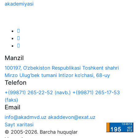
akademiyasi
Biz ijtimoiy tarmoqlarda:
Manzil
100197, O‘zbekiston Respublikasi Toshkent shahri
Mirzo Ulug‘bek tumani Intizor ko‘chasi, 68-uy
Telefon
+(99871) 265-22-52 (navb.)
+(99871) 265-17-53
(faks)
Email
info@akadmvd.uz
akaddevon@exat.uz
Sayt xaritasi
© 2005-2026. Barcha huquqlar