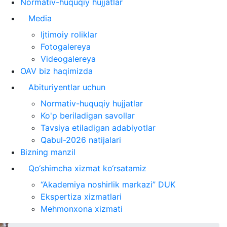
Normativ-huquqiy hujjatlar
Media
Ijtimoiy roliklar
Fotogalereya
Videogalereya
OAV biz haqimizda
Abituriyentlar uchun
Normativ-huquqiy hujjatlar
Ko'p beriladigan savollar
Tavsiya etiladigan adabiyotlar
Qabul-2026 natijalari
Bizning manzil
Qo‘shimcha xizmat ko‘rsatamiz
“Akademiya noshirlik markazi” DUK
Ekspertiza xizmatlari
Mehmonxona xizmati