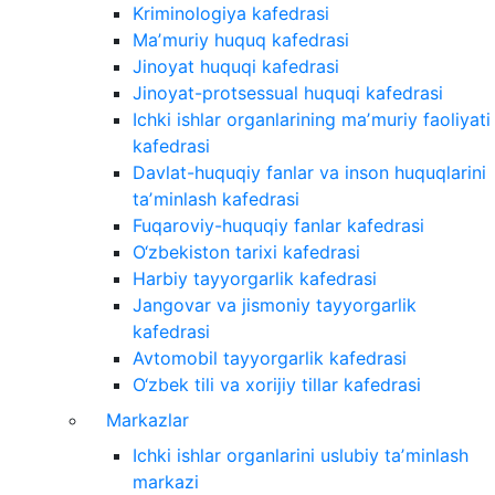
Kriminologiya kafedrasi
Maʼmuriy huquq kafedrasi
Jinoyat huquqi kafedrasi
Jinoyat-protsessual huquqi kafedrasi
Ichki ishlar organlarining maʼmuriy faoliyati
kafedrasi
Davlat-huquqiy fanlar va inson huquqlarini
taʼminlash kafedrasi
Fuqaroviy-huquqiy fanlar kafedrasi
O‘zbekiston tarixi kafedrasi
Harbiy tayyorgarlik kafedrasi
Jangovar va jismoniy tayyorgarlik
kafedrasi
Avtomobil tayyorgarlik kafedrasi
O‘zbek tili va xorijiy tillar kafedrasi
Markazlar
Ichki ishlar organlarini uslubiy taʼminlash
markazi