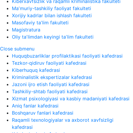
Kiberxavfsizlik va raqamli kriminalistika fakulteti
Maʼmuriy-tashkiliy faoliyat fakulteti
Xorijiy kadrlar bilan ishlash fakulteti
Masofaviy taʼlim fakulteti
Magistratura
Oliy taʼlimdan keyingi taʼlim fakulteti
Close submenu
Huquqbuzarliklar profilaktikasi faoliyati kafedrasi
Tezkor-qidiruv faoliyati kafedrasi
Kiberhuquq kafedrasi
Kriminalistik ekspertizalar kafedrasi
Jazoni ijro etish faoliyati kafedrasi
Tashkiliy-shtab faoliyati kafedrasi
Xizmat psixologiyasi va kasbiy madaniyati kafedrasi
Aniq fanlar kafedrasi
Boshqaruv fanlari kafedrasi
Raqamli texnologiyalar va axborot xavfsizligi
kafedrasi