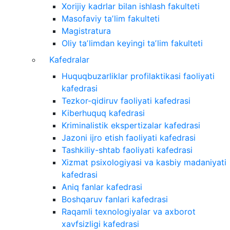
Xorijiy kadrlar bilan ishlash fakulteti
Masofaviy taʼlim fakulteti
Magistratura
Oliy taʼlimdan keyingi taʼlim fakulteti
Kafedralar
Huquqbuzarliklar profilaktikasi faoliyati
kafedrasi
Tezkor-qidiruv faoliyati kafedrasi
Kiberhuquq kafedrasi
Kriminalistik ekspertizalar kafedrasi
Jazoni ijro etish faoliyati kafedrasi
Tashkiliy-shtab faoliyati kafedrasi
Xizmat psixologiyasi va kasbiy madaniyati
kafedrasi
Aniq fanlar kafedrasi
Boshqaruv fanlari kafedrasi
Raqamli texnologiyalar va axborot
xavfsizligi kafedrasi