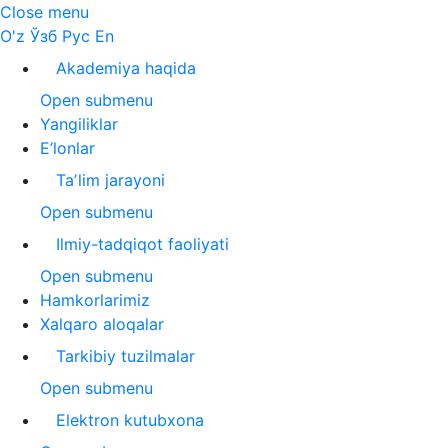
Close menu
O'z
Ўзб
Рус
En
Akademiya haqida
Open submenu
Yangiliklar
E’lonlar
Taʼlim jarayoni
Open submenu
Ilmiy-tadqiqot faoliyati
Open submenu
Hamkorlarimiz
Xalqaro aloqalar
Tarkibiy tuzilmalar
Open submenu
Elektron kutubxona