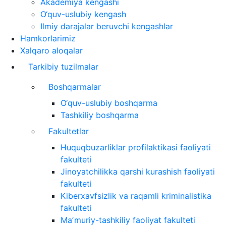
Akademiya kengashi
O‘quv-uslubiy kengash
Ilmiy darajalar beruvchi kengashlar
Hamkorlarimiz
Xalqaro aloqalar
Tarkibiy tuzilmalar
Boshqarmalar
O‘quv-uslubiy boshqarma
Tashkiliy boshqarma
Fakultetlar
Huquqbuzarliklar profilaktikasi faoliyati
fakulteti
Jinoyatchilikka qarshi kurashish faoliyati
fakulteti
Kiberxavfsizlik va raqamli kriminalistika
fakulteti
Maʼmuriy-tashkiliy faoliyat fakulteti