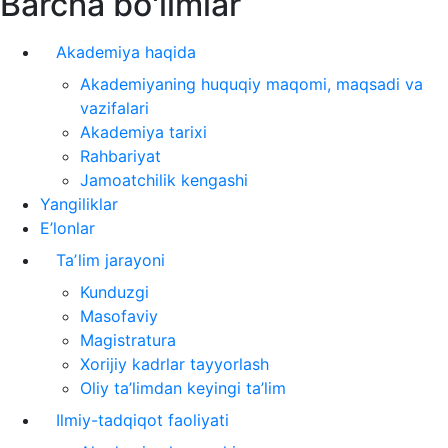
Barcha bo'limlar
Akademiya haqida
Akademiyaning huquqiy maqomi, maqsadi va
vazifalari
Akademiya tarixi
Rahbariyat
Jamoatchilik kengashi
Yangiliklar
E’lonlar
Taʼlim jarayoni
Kunduzgi
Masofaviy
Magistratura
Xorijiy kadrlar tayyorlash
Oliy ta’limdan keyingi ta’lim
Ilmiy-tadqiqot faoliyati