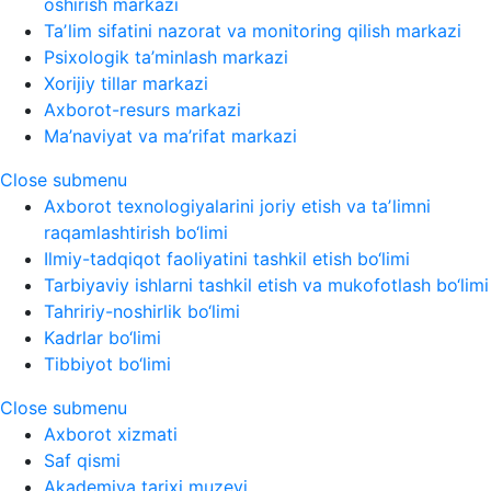
oshirish markazi
Taʼlim sifatini nazorat va monitoring qilish markazi
Psixologik ta’minlash markazi
Xorijiy tillar markazi
Axborot-resurs markazi
Ma’naviyat va ma’rifat markazi
Close submenu
Axborot texnologiyalarini joriy etish va taʼlimni
raqamlashtirish bo‘limi
Ilmiy-tadqiqot faoliyatini tashkil etish bo‘limi
Tarbiyaviy ishlarni tashkil etish va mukofotlash bo‘limi
Tahririy-noshirlik bo‘limi
Kadrlar bo‘limi
Tibbiyot bo‘limi
Close submenu
Axborot xizmati
Saf qismi
Akademiya tarixi muzeyi