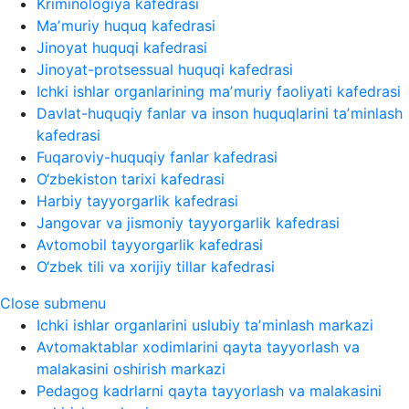
Kriminologiya kafedrasi
Maʼmuriy huquq kafedrasi
Jinoyat huquqi kafedrasi
Jinoyat-protsessual huquqi kafedrasi
Ichki ishlar organlarining maʼmuriy faoliyati kafedrasi
Davlat-huquqiy fanlar va inson huquqlarini taʼminlash
kafedrasi
Fuqaroviy-huquqiy fanlar kafedrasi
O‘zbekiston tarixi kafedrasi
Harbiy tayyorgarlik kafedrasi
Jangovar va jismoniy tayyorgarlik kafedrasi
Avtomobil tayyorgarlik kafedrasi
O‘zbek tili va xorijiy tillar kafedrasi
Close submenu
Ichki ishlar organlarini uslubiy taʼminlash markazi
Avtomaktablar xodimlarini qayta tayyorlash va
malakasini oshirish markazi
Pedagog kadrlarni qayta tayyorlash va malakasini