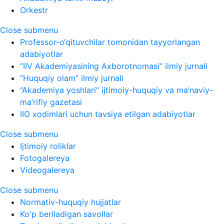
Orkestr
Close submenu
Professor-o‘qituvchilar tomonidan tayyorlangan
adabiyotlar
“IIV Akademiyasining Axborotnomasi” ilmiy jurnali
“Huquqiy olam” ilmiy jurnali
“Akademiya yoshlari” ijtimoiy-huquqiy va ma’naviy-
ma’rifiy gazetasi
IIO xodimlari uchun tavsiya etilgan adabiyotlar
Close submenu
Ijtimoiy roliklar
Fotogalereya
Videogalereya
Close submenu
Normativ-huquqiy hujjatlar
Ko'p beriladigan savollar