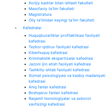
Xorijiy kadrlar bilan ishlash fakulteti
Masofaviy taʼlim fakulteti
Magistratura
Oliy taʼlimdan keyingi taʼlim fakulteti
Kafedralar
Huquqbuzarliklar profilaktikasi faoliyati
kafedrasi
Tezkor-qidiruv faoliyati kafedrasi
Kiberhuquq kafedrasi
Kriminalistik ekspertizalar kafedrasi
Jazoni ijro etish faoliyati kafedrasi
Tashkiliy-shtab faoliyati kafedrasi
Xizmat psixologiyasi va kasbiy madaniyati
kafedrasi
Aniq fanlar kafedrasi
Boshqaruv fanlari kafedrasi
Raqamli texnologiyalar va axborot
xavfsizligi kafedrasi