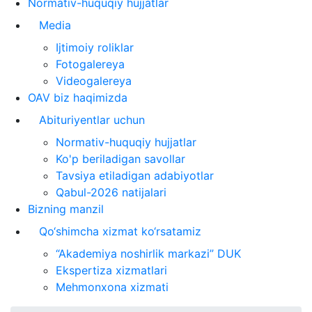
Normativ-huquqiy hujjatlar
Media
Ijtimoiy roliklar
Fotogalereya
Videogalereya
OAV biz haqimizda
Abituriyentlar uchun
Normativ-huquqiy hujjatlar
Ko'p beriladigan savollar
Tavsiya etiladigan adabiyotlar
Qabul-2026 natijalari
Bizning manzil
Qo‘shimcha xizmat ko‘rsatamiz
“Akademiya noshirlik markazi” DUK
Ekspertiza xizmatlari
Mehmonxona xizmati