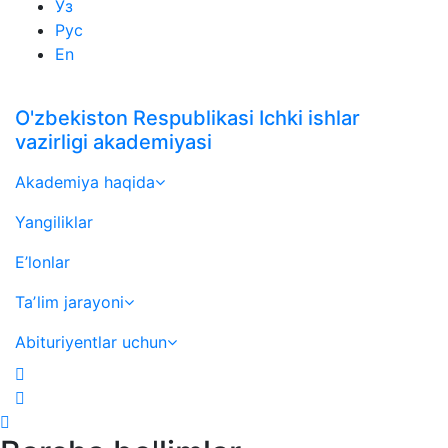
Ўз
Рус
En
O'zbekiston Respublikasi Ichki ishlar
vazirligi akademiyasi
Akademiya haqida
Yangiliklar
E’lonlar
Taʼlim jarayoni
Abituriyentlar uchun