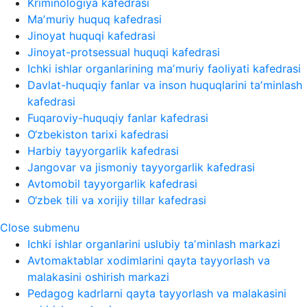
Kriminologiya kafedrasi
Maʼmuriy huquq kafedrasi
Jinoyat huquqi kafedrasi
Jinoyat-protsessual huquqi kafedrasi
Ichki ishlar organlarining maʼmuriy faoliyati kafedrasi
Davlat-huquqiy fanlar va inson huquqlarini taʼminlash
kafedrasi
Fuqaroviy-huquqiy fanlar kafedrasi
O‘zbekiston tarixi kafedrasi
Harbiy tayyorgarlik kafedrasi
Jangovar va jismoniy tayyorgarlik kafedrasi
Avtomobil tayyorgarlik kafedrasi
O‘zbek tili va xorijiy tillar kafedrasi
Close submenu
Ichki ishlar organlarini uslubiy taʼminlash markazi
Avtomaktablar xodimlarini qayta tayyorlash va
malakasini oshirish markazi
Pedagog kadrlarni qayta tayyorlash va malakasini