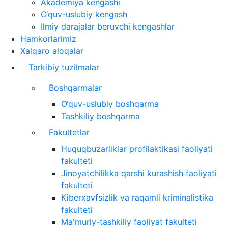
Akademiya kengashi
O‘quv-uslubiy kengash
Ilmiy darajalar beruvchi kengashlar
Hamkorlarimiz
Xalqaro aloqalar
Tarkibiy tuzilmalar
Boshqarmalar
O‘quv-uslubiy boshqarma
Tashkiliy boshqarma
Fakultetlar
Huquqbuzarliklar profilaktikasi faoliyati
fakulteti
Jinoyatchilikka qarshi kurashish faoliyati
fakulteti
Kiberxavfsizlik va raqamli kriminalistika
fakulteti
Maʼmuriy-tashkiliy faoliyat fakulteti