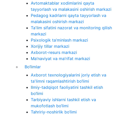
Avtomaktablar xodimlarini qayta
tayyorlash va malakasini oshirish markazi
Pedagog kadrlarni qayta tayyorlash va
malakasini oshirish markazi
Taʼlim sifatini nazorat va monitoring qilish
markazi
Psixologik ta’minlash markazi
Xorijiy tillar markazi
Axborot-resurs markazi
Ma’naviyat va ma’rifat markazi
Bo‘limlar
Axborot texnologiyalarini joriy etish va
taʼlimni raqamlashtirish bo‘limi
Ilmiy-tadqiqot faoliyatini tashkil etish
bo‘limi
Tarbiyaviy ishlarni tashkil etish va
mukofotlash bo‘limi
Tahririy-noshirlik bo‘limi