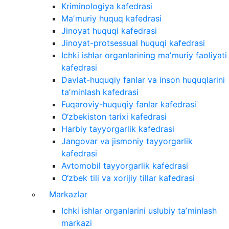
Kriminologiya kafedrasi
Maʼmuriy huquq kafedrasi
Jinoyat huquqi kafedrasi
Jinoyat-protsessual huquqi kafedrasi
Ichki ishlar organlarining maʼmuriy faoliyati
kafedrasi
Davlat-huquqiy fanlar va inson huquqlarini
taʼminlash kafedrasi
Fuqaroviy-huquqiy fanlar kafedrasi
O‘zbekiston tarixi kafedrasi
Harbiy tayyorgarlik kafedrasi
Jangovar va jismoniy tayyorgarlik
kafedrasi
Avtomobil tayyorgarlik kafedrasi
O‘zbek tili va xorijiy tillar kafedrasi
Markazlar
Ichki ishlar organlarini uslubiy taʼminlash
markazi