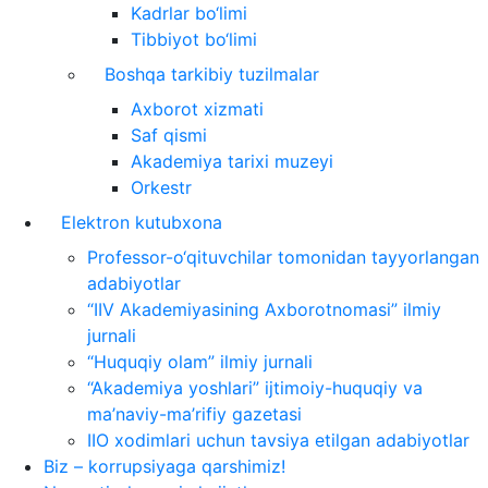
Kadrlar bo‘limi
Tibbiyot bo‘limi
Boshqa tarkibiy tuzilmalar
Axborot xizmati
Saf qismi
Akademiya tarixi muzeyi
Orkestr
Elektron kutubxona
Professor-o‘qituvchilar tomonidan tayyorlangan
adabiyotlar
“IIV Akademiyasining Axborotnomasi” ilmiy
jurnali
“Huquqiy olam” ilmiy jurnali
“Akademiya yoshlari” ijtimoiy-huquqiy va
ma’naviy-ma’rifiy gazetasi
IIO xodimlari uchun tavsiya etilgan adabiyotlar
Biz – korrupsiyaga qarshimiz!