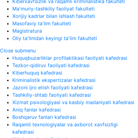
Kiberxavfsizlik va raqamli kriminalistika fakulteti
Maʼmuriy-tashkiliy faoliyat fakulteti
Xorijiy kadrlar bilan ishlash fakulteti
Masofaviy taʼlim fakulteti
Magistratura
Oliy taʼlimdan keyingi taʼlim fakulteti
Close submenu
Huquqbuzarliklar profilaktikasi faoliyati kafedrasi
Tezkor-qidiruv faoliyati kafedrasi
Kiberhuquq kafedrasi
Kriminalistik ekspertizalar kafedrasi
Jazoni ijro etish faoliyati kafedrasi
Tashkiliy-shtab faoliyati kafedrasi
Xizmat psixologiyasi va kasbiy madaniyati kafedrasi
Aniq fanlar kafedrasi
Boshqaruv fanlari kafedrasi
Raqamli texnologiyalar va axborot xavfsizligi
kafedrasi