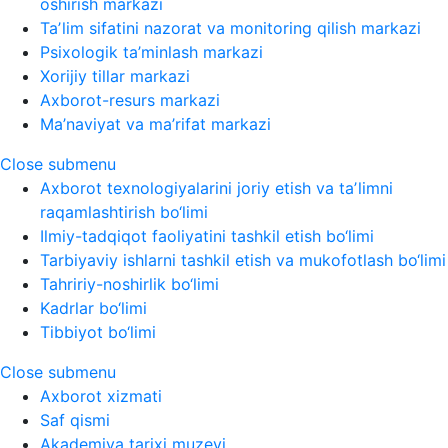
oshirish markazi
Taʼlim sifatini nazorat va monitoring qilish markazi
Psixologik ta’minlash markazi
Xorijiy tillar markazi
Axborot-resurs markazi
Ma’naviyat va ma’rifat markazi
Close submenu
Axborot texnologiyalarini joriy etish va taʼlimni
raqamlashtirish bo‘limi
Ilmiy-tadqiqot faoliyatini tashkil etish bo‘limi
Tarbiyaviy ishlarni tashkil etish va mukofotlash bo‘limi
Tahririy-noshirlik bo‘limi
Kadrlar bo‘limi
Tibbiyot bo‘limi
Close submenu
Axborot xizmati
Saf qismi
Akademiya tarixi muzeyi