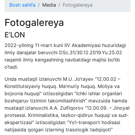
Bosh sahifa
Media
Fotogalereya
Fotogalereya
E’LON
2022-yilning 11-mart kuni IIV Akademiyasi huzuridagi
ilmiy darajalar beruvchi DSc.31/30.12.2019.Yu.25.02
raqamli ilmiy kengashning navbatdagi majlisi bo‘lib
o‘tadi.
Unda mustaqil izlanuvchi M.U. Jo‘rayev “12.00.02 –
Konstitutsiyaviy huquq. Ma’muriy huquq. Moliya va
bojxona huquqi” ixtisosligidan “Ichki ishlar organlari
boshqaruv tizimini takomillashtirish” mavzuida hamda
mustaqil izlanuvchi A.A. Zulfiqorov “12.00.09. – Jinoyat
protsessi. Kriminalistika, tezkor-qidiruv huquqi va sud-
ekspertizasi” ixtisosligidan “Yo‘l-transport hodisasi
natijasida qolgan izlarning trasologik tadqiqoti”