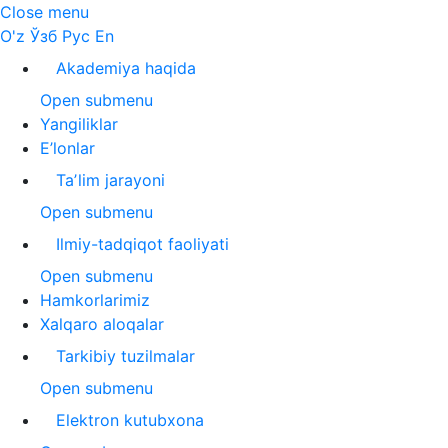
Close menu
O'z
Ўзб
Рус
En
Akademiya haqida
Open submenu
Yangiliklar
E’lonlar
Taʼlim jarayoni
Open submenu
Ilmiy-tadqiqot faoliyati
Open submenu
Hamkorlarimiz
Xalqaro aloqalar
Tarkibiy tuzilmalar
Open submenu
Elektron kutubxona