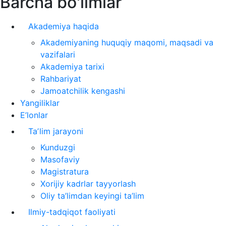
Barcha bo'limlar
Akademiya haqida
Akademiyaning huquqiy maqomi, maqsadi va
vazifalari
Akademiya tarixi
Rahbariyat
Jamoatchilik kengashi
Yangiliklar
E’lonlar
Taʼlim jarayoni
Kunduzgi
Masofaviy
Magistratura
Xorijiy kadrlar tayyorlash
Oliy ta’limdan keyingi ta’lim
Ilmiy-tadqiqot faoliyati