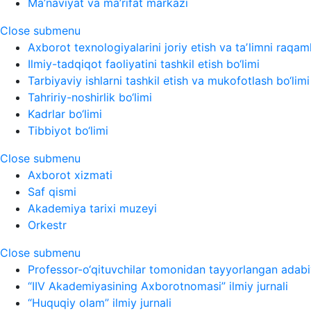
Ma’naviyat va ma’rifat markazi
Close submenu
Axborot texnologiyalarini joriy etish va taʼlimni raqaml
Ilmiy-tadqiqot faoliyatini tashkil etish bo‘limi
Tarbiyaviy ishlarni tashkil etish va mukofotlash bo‘limi
Tahririy-noshirlik bo‘limi
Kadrlar bo‘limi
Tibbiyot bo‘limi
Close submenu
Axborot xizmati
Saf qismi
Akademiya tarixi muzeyi
Orkestr
Close submenu
Professor-o‘qituvchilar tomonidan tayyorlangan adabi
“IIV Akademiyasining Axborotnomasi” ilmiy jurnali
“Huquqiy olam” ilmiy jurnali