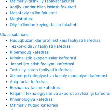
Maʼmuriy-tashkiliy faoliyat fakulteti
Xorijiy kadrlar bilan ishlash fakulteti
Masofaviy taʼlim fakulteti
Magistratura
Oliy taʼlimdan keyingi taʼlim fakulteti
Close submenu
Huquqbuzarliklar profilaktikasi faoliyati kafedrasi
Tezkor-qidiruv faoliyati kafedrasi
Kiberhuquq kafedrasi
Kriminalistik ekspertizalar kafedrasi
Jazoni ijro etish faoliyati kafedrasi
Tashkiliy-shtab faoliyati kafedrasi
Xizmat psixologiyasi va kasbiy madaniyati kafedrasi
Aniq fanlar kafedrasi
Boshqaruv fanlari kafedrasi
Raqamli texnologiyalar va axborot xavfsizligi kafedra
Kriminologiya kafedrasi
Maʼmuriy huquq kafedrasi