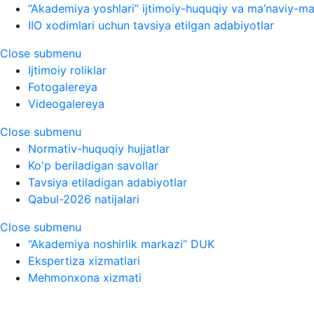
“Akademiya yoshlari” ijtimoiy-huquqiy va ma’naviy-ma’
IIO xodimlari uchun tavsiya etilgan adabiyotlar
Close submenu
Ijtimoiy roliklar
Fotogalereya
Videogalereya
Close submenu
Normativ-huquqiy hujjatlar
Ko'p beriladigan savollar
Tavsiya etiladigan adabiyotlar
Qabul-2026 natijalari
Close submenu
“Akademiya noshirlik markazi” DUK
Ekspertiza xizmatlari
Mehmonxona xizmati
O