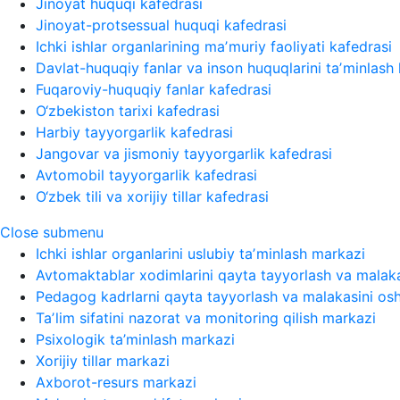
Jinoyat huquqi kafedrasi
Jinoyat-protsessual huquqi kafedrasi
Ichki ishlar organlarining maʼmuriy faoliyati kafedrasi
Davlat-huquqiy fanlar va inson huquqlarini taʼminlash 
Fuqaroviy-huquqiy fanlar kafedrasi
O‘zbekiston tarixi kafedrasi
Harbiy tayyorgarlik kafedrasi
Jangovar va jismoniy tayyorgarlik kafedrasi
Avtomobil tayyorgarlik kafedrasi
O‘zbek tili va xorijiy tillar kafedrasi
Close submenu
Ichki ishlar organlarini uslubiy taʼminlash markazi
Avtomaktablar xodimlarini qayta tayyorlash va malaka
Pedagog kadrlarni qayta tayyorlash va malakasini osh
Taʼlim sifatini nazorat va monitoring qilish markazi
Psixologik ta’minlash markazi
Xorijiy tillar markazi
Axborot-resurs markazi