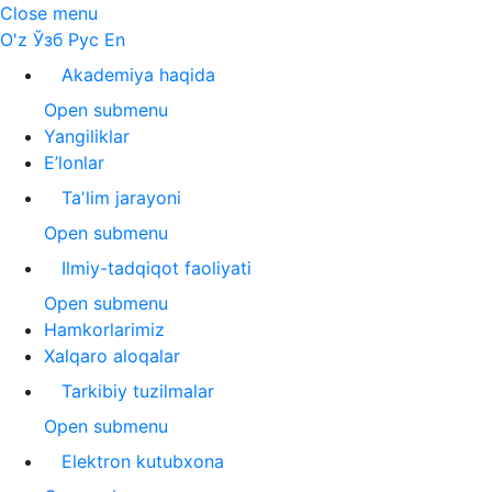
Close menu
O'z
Ўзб
Рус
En
Akademiya haqida
Open submenu
Yangiliklar
E’lonlar
Taʼlim jarayoni
Open submenu
Ilmiy-tadqiqot faoliyati
Open submenu
Hamkorlarimiz
Xalqaro aloqalar
Tarkibiy tuzilmalar
Open submenu
Elektron kutubxona