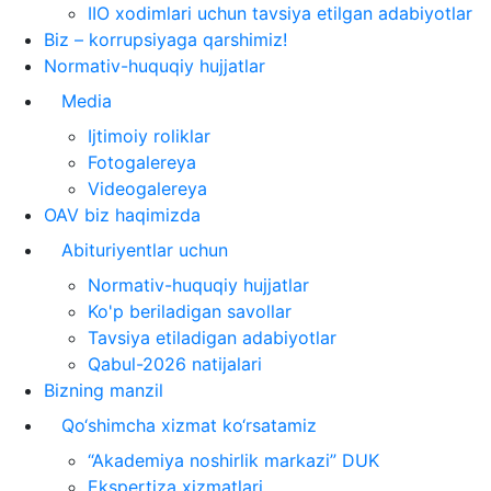
IIO xodimlari uchun tavsiya etilgan adabiyotlar
Biz – korrupsiyaga qarshimiz!
Normativ-huquqiy hujjatlar
Media
Ijtimoiy roliklar
Fotogalereya
Videogalereya
OAV biz haqimizda
Abituriyentlar uchun
Normativ-huquqiy hujjatlar
Ko'p beriladigan savollar
Tavsiya etiladigan adabiyotlar
Qabul-2026 natijalari
Bizning manzil
Qo‘shimcha xizmat ko‘rsatamiz
“Akademiya noshirlik markazi” DUK
Ekspertiza xizmatlari