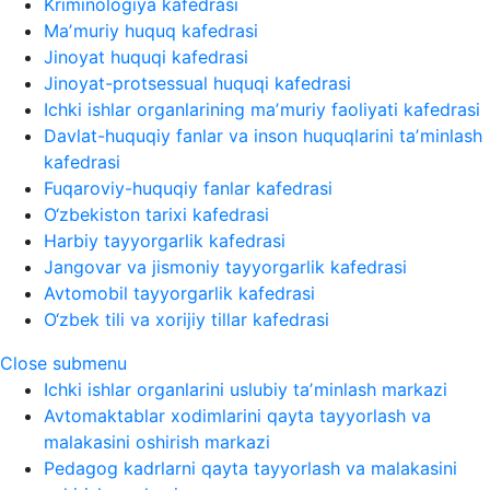
Kriminologiya kafedrasi
Maʼmuriy huquq kafedrasi
Jinoyat huquqi kafedrasi
Jinoyat-protsessual huquqi kafedrasi
Ichki ishlar organlarining maʼmuriy faoliyati kafedrasi
Davlat-huquqiy fanlar va inson huquqlarini taʼminlash
kafedrasi
Fuqaroviy-huquqiy fanlar kafedrasi
O‘zbekiston tarixi kafedrasi
Harbiy tayyorgarlik kafedrasi
Jangovar va jismoniy tayyorgarlik kafedrasi
Avtomobil tayyorgarlik kafedrasi
O‘zbek tili va xorijiy tillar kafedrasi
Close submenu
Ichki ishlar organlarini uslubiy taʼminlash markazi
Avtomaktablar xodimlarini qayta tayyorlash va
malakasini oshirish markazi
Pedagog kadrlarni qayta tayyorlash va malakasini