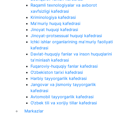
Raqamli texnologiyalar va axborot
xavfsizligi kafedrasi
Kriminologiya kafedrasi
Maʼmuriy huquq kafedrasi
Jinoyat huquqi kafedrasi
Jinoyat-protsessual huquqi kafedrasi
Ichki ishlar organlarining maʼmuriy faoliyati
kafedrasi
Davlat-huquqiy fanlar va inson huquqlarini
taʼminlash kafedrasi
Fuqaroviy-huquqiy fanlar kafedrasi
O‘zbekiston tarixi kafedrasi
Harbiy tayyorgarlik kafedrasi
Jangovar va jismoniy tayyorgarlik
kafedrasi
Avtomobil tayyorgarlik kafedrasi
O‘zbek tili va xorijiy tillar kafedrasi
Markazlar