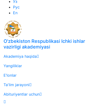
Ўз
Рус
En
O'zbekiston Respublikasi Ichki ishlar
vazirligi akademiyasi
Akademiya haqida
Yangiliklar
E’lonlar
Taʼlim jarayoni
Abituriyentlar uchun