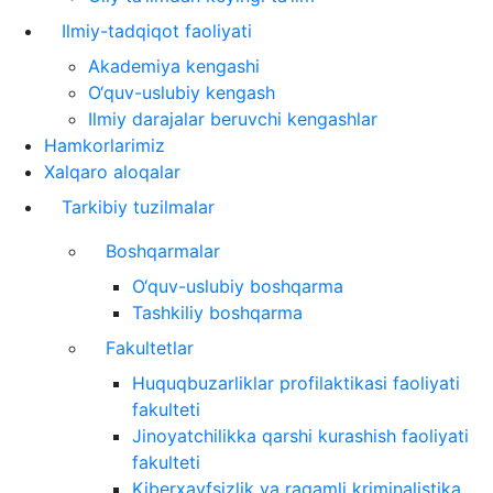
Ilmiy-tadqiqot faoliyati
Akademiya kengashi
O‘quv-uslubiy kengash
Ilmiy darajalar beruvchi kengashlar
Hamkorlarimiz
Xalqaro aloqalar
Tarkibiy tuzilmalar
Boshqarmalar
O‘quv-uslubiy boshqarma
Tashkiliy boshqarma
Fakultetlar
Huquqbuzarliklar profilaktikasi faoliyati
fakulteti
Jinoyatchilikka qarshi kurashish faoliyati
fakulteti
Kiberxavfsizlik va raqamli kriminalistika