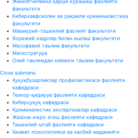
Жиноятчиликка қарши курашиш фаолияти
факультети
Киберхавфсизлик ва рақамли криминалистика
факультети
Маъмурий-ташкилий фаолият факультети
Хорижий кадрлар билан ишлаш факультети
Масофавий таълим факультети
Магистратура
Олий таълимдан кейинги таълим факультети
Close submenu
Ҳуқуқбузарликлар профилактикаси фаолияти
кафедраси
Тезкор-қидирув фаолияти кафедраси
Киберҳуқуқ кафедраси
Криминалистик экспертизалар кафедраси
Жазони ижро этиш фаолияти кафедраси
Ташкилий-штаб фаолияти кафедраси
Хизмат психологияси ва касбий маданияти