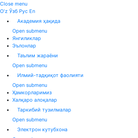
Close menu
O'z
Ўзб
Рус
En
Академия ҳақида
Open submenu
Янгиликлар
Эълонлар
Таълим жараёни
Open submenu
Илмий-тадқиқот фаолияти
Open submenu
Ҳамкорларимиз
Халқаро алоқалар
Таркибий тузилмалар
Open submenu
Электрон кутубхона