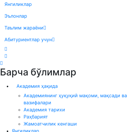
Янгиликлар
Эълонлар
Таълим жараёни
Абитуриентлар учун
Барча бўлимлар
Академия ҳақида
Академиянинг ҳуқуқий мақоми, мақсади ва
вазифалари
Академия тарихи
Раҳбарият
Жамоатчилик кенгаши
Янгиликлар