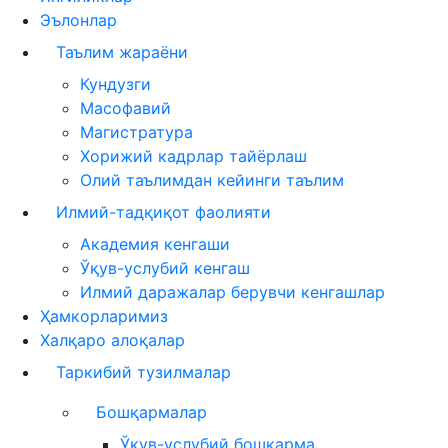
Эълонлар
Таълим жараёни
Кундузги
Масофавий
Магистратура
Хорижий кадрлар тайёрлаш
Олий таълимдан кейинги таълим
Илмий-тадқиқот фаолияти
Академия кенгаши
Ўқув-услубий кенгаш
Илмий даражалар берувчи кенгашлар
Ҳамкорларимиз
Халқаро алоқалар
Таркибий тузилмалар
Бошқармалар
Ўқув-услубий бошқарма