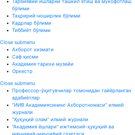
Тарбиявий ишларни ташкил этиш ва мукофотлаш
бўлими
Таҳририй-ноширлик бўлими
Кадрлар бўлими
Тиббиёт бўлими
Close submenu
Ахборот хизмати
Саф қисми
Академия тарихи музейи
Оркестр
Close submenu
Профессор-ўқитувчилар томонидан тайёрланган
адабиётлар
“ИИВ Академиясининг Ахборотномаси” илмий
журнали
“Ҳуқуқий олам” илмий журнали
“Академия ёшлари” ижтимоий-ҳуқуқий ва
маънавий-маърифий газетаси