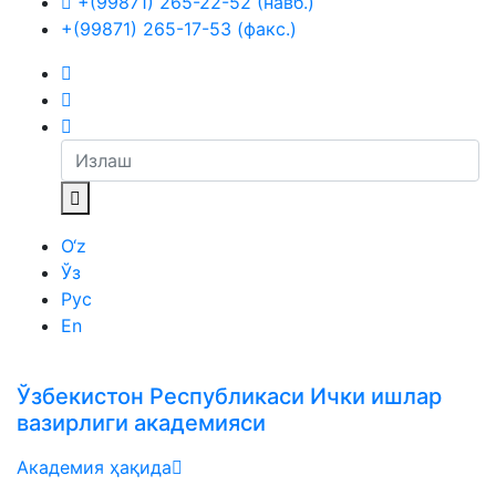
+(99871) 265-22-52 (навб.)
+(99871) 265-17-53 (факс.)
O‘z
Ўз
Рус
En
Ўзбекистон Республикаси Ички ишлар
вазирлиги академияси
Академия ҳақида