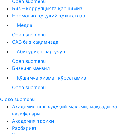
Open submenu
Биз – коррупцияга қаршимиз!
Норматив-ҳуқуқий ҳужжатлар
Медиа
Open submenu
ОАВ биз ҳақимизда
Абитуриентлар учун
Open submenu
Бизнинг манзил
Қўшимча хизмат кўрсатамиз
Open submenu
Close submenu
Академиянинг ҳуқуқий мақоми, мақсади ва
вазифалари
Академия тарихи
Раҳбарият