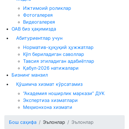
Ижтимоий роликлар
Фотогалерея
Видеогалерея
ОАВ биз ҳақимизда
Абитуриентлар учун
Норматив-ҳуқуқий ҳужжатлар
Кўп бериладиган саволлар
Тавсия этиладиган адабиётлар
Қабул-2026 натижалари
Бизнинг манзил
Қўшимча хизмат кўрсатамиз
“Академия ноширлик маркази” ДУК
Экспертиза хизматлари
Меҳмонхона хизмати
Бош саҳифа
Эълонлар
Эълонлар