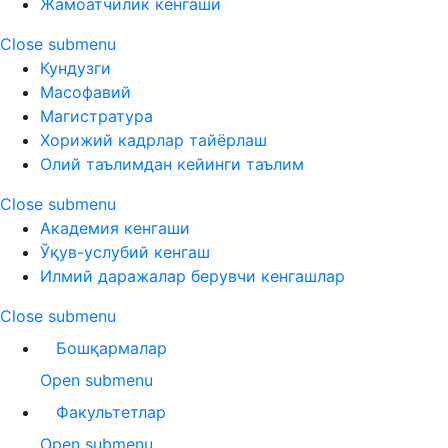
Жамоатчилик кенгаши
Close submenu
Кундузги
Масофавий
Магистратура
Хорижий кадрлар тайёрлаш
Олий таълимдан кейинги таълим
Close submenu
Академия кенгаши
Ўқув-услубий кенгаш
Илмий даражалар берувчи кенгашлар
Close submenu
Бошқармалар
Open submenu
Факультетлар
Open submenu