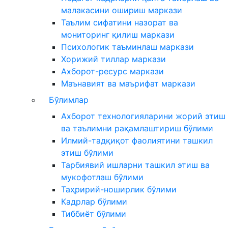
малакасини ошириш маркази
Таълим сифатини назорат ва
мониторинг қилиш маркази
Психологик таъминлаш маркази
Хорижий тиллар маркази
Ахборот-ресурс маркази
Маънавият ва маърифат маркази
Бўлимлар
Ахборот технологияларини жорий этиш
ва таълимни рақамлаштириш бўлими
Илмий-тадқиқот фаолиятини ташкил
этиш бўлими
Тарбиявий ишларни ташкил этиш ва
мукофотлаш бўлими
Таҳририй-ноширлик бўлими
Кадрлар бўлими
Тиббиёт бўлими