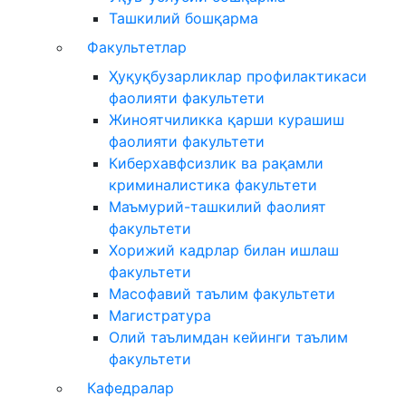
Ташкилий бошқарма
Факультетлар
Ҳуқуқбузарликлар профилактикаси
фаолияти факультети
Жиноятчиликка қарши курашиш
фаолияти факультети
Киберхавфсизлик ва рақамли
криминалистика факультети
Маъмурий-ташкилий фаолият
факультети
Хорижий кадрлар билан ишлаш
факультети
Масофавий таълим факультети
Магистратура
Олий таълимдан кейинги таълим
факультети
Кафедралар