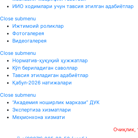
ИИО ходимлари учун тавсия этилган адабиётлар
Close submenu
Ижтимоий роликлар
Фотогалерея
Видеогалерея
Close submenu
Норматив-ҳуқуқий ҳужжатлар
Кўп бериладиган саволлар
Тавсия этиладиган адабиётлар
Қабул-2026 натижалари
Close submenu
“Академия ноширлик маркази” ДУК
Экспертиза хизматлари
Меҳмонхона хизмати
Очиқлик, тезко