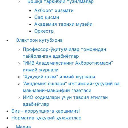
Бошқа таркибий тузилмалар
Ахборот хизмати
Саф қисми
Академия тарихи музейи
Оркестр
Электрон кутубхона
Профессор-ўқитувчилар томонидан
тайёрланган адабиётлар
“ИИВ Академиясининг Ахборотномаси”
илмий журнали
“Ҳуқуқий олам” илмий журнали
“Академия ёшлари” ижтимоий-ҳуқуқий ва
маънавий-маърифий газетаси
ИИО ходимлари учун тавсия этилган
адабиётлар
Биз – коррупцияга қаршимиз!
Норматив-ҳуқуқий ҳужжатлар
Медиа