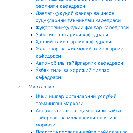
фаолияти кафедраси
Давлат-ҳуқуқий фанлар ва инсон
ҳуқуқларини таъминлаш кафедраси
Фуқаровий-ҳуқуқий фанлар кафедраси
Ўзбекистон тарихи кафедраси
Ҳарбий тайёргарлик кафедраси
Жанговар ва жисмоний тайёргарлик
кафедраси
Автомобиль тайёргарлик кафедраси
Ўзбек тили ва хорижий тиллар
кафедраси
Марказлар
Ички ишлар органларини услубий
таъминлаш маркази
Автомактаблар ходимларини қайта
тайёрлаш ва малакасини ошириш
маркази
Педагог кадрларни қайта тайёрлаш ва