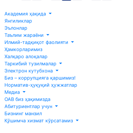
Академия ҳақида
Янгиликлар
Эълонлар
Таълим жараёни
Илмий-тадқиқот фаолияти
Ҳамкорларимиз
Халқаро алоқалар
Таркибий тузилмалар
Электрон кутубхона
Биз – коррупцияга қаршимиз!
Норматив-ҳуқуқий ҳужжатлар
Медиа
ОАВ биз ҳақимизда
Абитуриентлар учун
Бизнинг манзил
Қўшимча хизмат кўрсатамиз