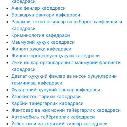
кафедраси
Аниқ фанлар кафедраси
Бошқарув фанлари кафедраси
Рақамли технологиялар ва ахборот хавфсизлиги
кафедраси
Криминология кафедраси
Маъмурий ҳуқуқ кафедраси
Жиноят ҳуқуқи кафедраси
Жиноят-процессуал ҳуқуқи кафедраси
Ички ишлар органларининг маъмурий фаолияти
кафедраси
Давлат-ҳуқуқий фанлар ва инсон ҳуқуқларини
таъминлаш кафедраси
Фуқаровий-ҳуқуқий фанлар кафедраси
Ўзбекистон тарихи кафедраси
Ҳарбий тайёргарлик кафедраси
Жанговар ва жисмоний тайёргарлик кафедраси
Автомобиль тайёргарлик кафедраси
Ўзбек тили ва хорижий тиллар кафедраси