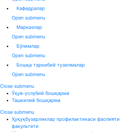
Кафедралар
Open submenu
Марказлар
Open submenu
Бўлимлар
Open submenu
Бошқа таркибий тузилмалар
Open submenu
Close submenu
Ўқув-услубий бошқарма
Ташкилий бошқарма
Close submenu
Ҳуқуқбузарликлар профилактикаси фаолияти
факультети