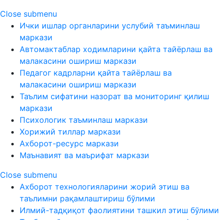
Close submenu
Ички ишлар органларини услубий таъминлаш
маркази
Автомактаблар ходимларини қайта тайёрлаш ва
малакасини ошириш маркази
Педагог кадрларни қайта тайёрлаш ва
малакасини ошириш маркази
Таълим сифатини назорат ва мониторинг қилиш
маркази
Психологик таъминлаш маркази
Хорижий тиллар маркази
Ахборот-ресурс маркази
Маънавият ва маърифат маркази
Close submenu
Ахборот технологияларини жорий этиш ва
таълимни рақамлаштириш бўлими
Илмий-тадқиқот фаолиятини ташкил этиш бўлими