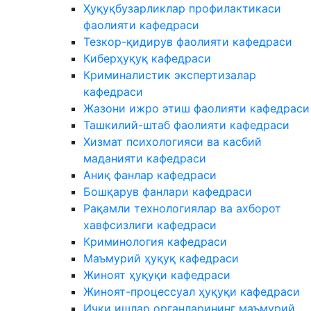
Ҳуқуқбузарликлар профилактикаси
фаолияти кафедраси
Тезкор-қидирув фаолияти кафедраси
Киберҳуқуқ кафедраси
Криминалистик экспертизалар
кафедраси
Жазони ижро этиш фаолияти кафедраси
Ташкилий-штаб фаолияти кафедраси
Хизмат психологияси ва касбий
маданияти кафедраси
Аниқ фанлар кафедраси
Бошқарув фанлари кафедраси
Рақамли технологиялар ва ахборот
хавфсизлиги кафедраси
Криминология кафедраси
Маъмурий ҳуқуқ кафедраси
Жиноят ҳуқуқи кафедраси
Жиноят-процессуал ҳуқуқи кафедраси
Ички ишлар органларининг маъмурий