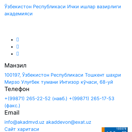
Ўзбекистон Республикаси Ички ишлар вазирлиги
академияси
Биз ижтимоий тармоқларда:
Манзил
100197, Ўзбекистон Республикаси Тошкент шаҳри
Мирзо Улуғбек тумани Интизор кўчаси, 68-уй
Телефон
+(99871) 265-22-52 (навб.)
+(99871) 265-17-53
(факс.)
Email
info@akadmvd.uz
akaddevon@exat.uz
Сайт харитаси