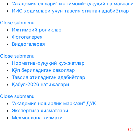
“Академия ёшлари” ижтимоий-ҳуқуқий ва маънав
ИИО ходимлари учун тавсия этилган адабиётлар
Close submenu
Ижтимоий роликлар
Фотогалерея
Видеогалерея
Close submenu
Норматив-ҳуқуқий ҳужжатлар
Кўп бериладиган саволлар
Тавсия этиладиган адабиётлар
Қабул-2026 натижалари
Close submenu
“Академия ноширлик маркази” ДУК
Экспертиза хизматлари
Меҳмонхона хизмати
Очиқлик,