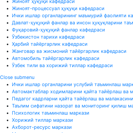
Жиноят ҳуқуқи кафедраси
Жиноят-процессуал ҳуқуқи кафедраси
Ички ишлар органларининг маъмурий фаолияти к
Давлат-ҳуқуқий фанлар ва инсон ҳуқуқларини та
Фуқаровий-ҳуқуқий фанлар кафедраси
Ўзбекистон тарихи кафедраси
Ҳарбий тайёргарлик кафедраси
Жанговар ва жисмоний тайёргарлик кафедраси
Автомобиль тайёргарлик кафедраси
Ўзбек тили ва хорижий тиллар кафедраси
Close submenu
Ички ишлар органларини услубий таъминлаш мар
Автомактаблар ходимларини қайта тайёрлаш ва 
Педагог кадрларни қайта тайёрлаш ва малакасин
Таълим сифатини назорат ва мониторинг қилиш м
Психологик таъминлаш маркази
Хорижий тиллар маркази
Ахборот-ресурс маркази