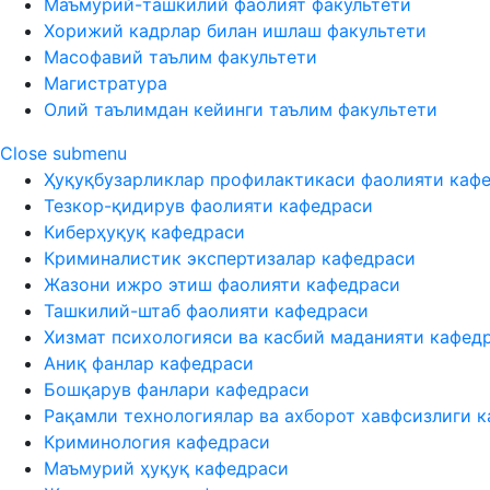
Маъмурий-ташкилий фаолият факультети
Хорижий кадрлар билан ишлаш факультети
Масофавий таълим факультети
Магистратура
Олий таълимдан кейинги таълим факультети
Close submenu
Ҳуқуқбузарликлар профилактикаси фаолияти каф
Тезкор-қидирув фаолияти кафедраси
Киберҳуқуқ кафедраси
Криминалистик экспертизалар кафедраси
Жазони ижро этиш фаолияти кафедраси
Ташкилий-штаб фаолияти кафедраси
Хизмат психологияси ва касбий маданияти кафед
Аниқ фанлар кафедраси
Бошқарув фанлари кафедраси
Рақамли технологиялар ва ахборот хавфсизлиги 
Криминология кафедраси
Маъмурий ҳуқуқ кафедраси