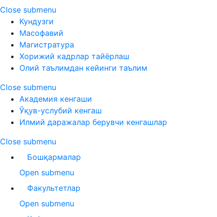
Close submenu
Кундузги
Масофавий
Магистратура
Хорижий кадрлар тайёрлаш
Олий таълимдан кейинги таълим
Close submenu
Академия кенгаши
Ўқув-услубий кенгаш
Илмий даражалар берувчи кенгашлар
Close submenu
Бошқармалар
Open submenu
Факультетлар
Open submenu