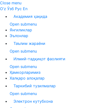
Close menu
O'z
Ўзб
Рус
En
Академия ҳақида
Open submenu
Янгиликлар
Эълонлар
Таълим жараёни
Open submenu
Илмий-тадқиқот фаолияти
Open submenu
Ҳамкорларимиз
Халқаро алоқалар
Таркибий тузилмалар
Open submenu
Электрон кутубхона