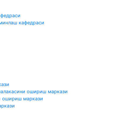
афедраси
ъминлаш кафедраси
кази
малакасини ошириш маркази
и ошириш маркази
аркази