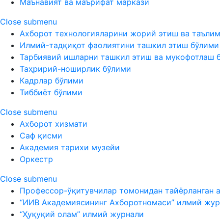
Маънавият ва маърифат маркази
Close submenu
Ахборот технологияларини жорий этиш ва таъли
Илмий-тадқиқот фаолиятини ташкил этиш бўлими
Тарбиявий ишларни ташкил этиш ва мукофотлаш 
Таҳририй-ноширлик бўлими
Кадрлар бўлими
Тиббиёт бўлими
Close submenu
Ахборот хизмати
Саф қисми
Академия тарихи музейи
Оркестр
Close submenu
Профессор-ўқитувчилар томонидан тайёрланган 
“ИИВ Академиясининг Ахборотномаси” илмий жур
“Ҳуқуқий олам” илмий журнали