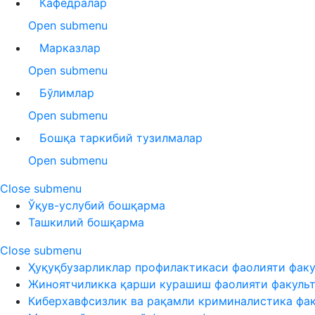
Кафедралар
Open submenu
Марказлар
Open submenu
Бўлимлар
Open submenu
Бошқа таркибий тузилмалар
Open submenu
Close submenu
Ўқув-услубий бошқарма
Ташкилий бошқарма
Close submenu
Ҳуқуқбузарликлар профилактикаси фаолияти факу
Жиноятчиликка қарши курашиш фаолияти факуль
Киберхавфсизлик ва рақамли криминалистика фа