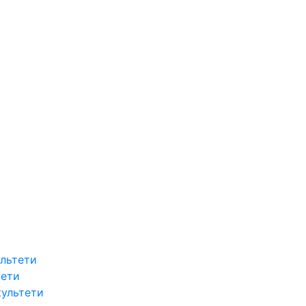
льтети
тети
культети