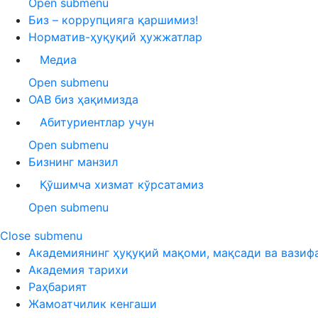
Open submenu
Биз – коррупцияга қаршимиз!
Норматив-ҳуқуқий ҳужжатлар
Медиа
Open submenu
ОАВ биз ҳақимизда
Абитуриентлар учун
Open submenu
Бизнинг манзил
Қўшимча хизмат кўрсатамиз
Open submenu
Close submenu
Академиянинг ҳуқуқий мақоми, мақсади ва вазиф
Академия тарихи
Раҳбарият
Жамоатчилик кенгаши