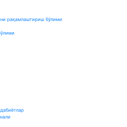
мни рақамлаштириш бўлими
бўлими
адабиётлар
нали