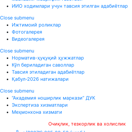
ИИО ходимлари учун тавсия этилган адабиётлар
Close submenu
Ижтимоий роликлар
Фотогалерея
Видеогалерея
Close submenu
Норматив-ҳуқуқий ҳужжатлар
Кўп бериладиган саволлар
Тавсия этиладиган адабиётлар
Қабул-2026 натижалари
Close submenu
“Академия ноширлик маркази” ДУК
Экспертиза хизматлари
Меҳмонхона хизмати
Очиқлик, тезкорлик ва холислик