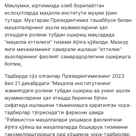
Маълумки, юртимизда олиб борилаётган
ислоҳотларда маҳалла институти муҳим ўрин
тутади. Муҳтарам Президентимиз ташаббуси билан
маҳаллаларнинг аҳоли муаммоларини ҳал
этишдаги ролини тубдан ошириш мақсадида
“маҳалла еттилиги” тизими йўлга қўйилди. Мазкур
янги механизмнинг самарали ишлаши “еттилик”
аъзоларининг фаолият самарадорлигини оширишга
боғлиқ.
Тадбирда сўз олганлар Президентимизнинг 2023
йил 21 декабрдаги “Маҳалла институтининг
жамиятдаги ролини тубдан ошириш ва унинг аҳоли
муаммоларини ҳал этишда биринчи бўғин
сифатида ишлашини таъминлашга қаратилган чора-
тадбирлар тўғрисида”ги фармони ҳамда
“Ўзбекистон маҳаллалари уюшмаси фаолиятини
йўлга қўйиш ва маҳаллаларда бошқарув тизимини
такомиллаштиришга оид қўшимча чора-тадбирлар