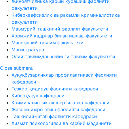
Жиноятчиликка қарши курашиш фаолияти
факультети
Киберхавфсизлик ва рақамли криминалистика
факультети
Маъмурий-ташкилий фаолият факультети
Хорижий кадрлар билан ишлаш факультети
Масофавий таълим факультети
Магистратура
Олий таълимдан кейинги таълим факультети
Close submenu
Ҳуқуқбузарликлар профилактикаси фаолияти
кафедраси
Тезкор-қидирув фаолияти кафедраси
Киберҳуқуқ кафедраси
Криминалистик экспертизалар кафедраси
Жазони ижро этиш фаолияти кафедраси
Ташкилий-штаб фаолияти кафедраси
Хизмат психологияси ва касбий маданияти