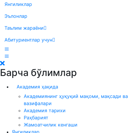
Янгиликлар
Эълонлар
Таълим жараёни
Абитуриентлар учун
Барча бўлимлар
Академия ҳақида
Академиянинг ҳуқуқий мақоми, мақсади ва
вазифалари
Академия тарихи
Раҳбарият
Жамоатчилик кенгаши
Янгиликлар