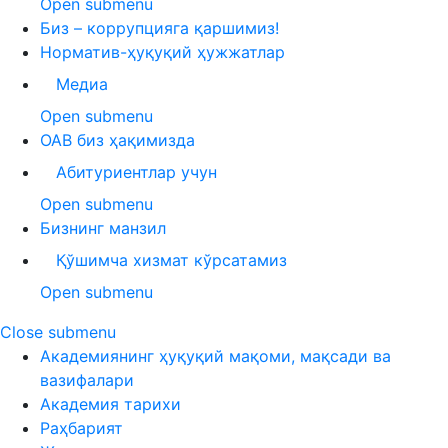
Open submenu
Биз – коррупцияга қаршимиз!
Норматив-ҳуқуқий ҳужжатлар
Медиа
Open submenu
ОАВ биз ҳақимизда
Абитуриентлар учун
Open submenu
Бизнинг манзил
Қўшимча хизмат кўрсатамиз
Open submenu
Close submenu
Академиянинг ҳуқуқий мақоми, мақсади ва
вазифалари
Академия тарихи
Раҳбарият