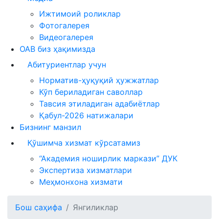
Ижтимоий роликлар
Фотогалерея
Видеогалерея
ОАВ биз ҳақимизда
Абитуриентлар учун
Норматив-ҳуқуқий ҳужжатлар
Кўп бериладиган саволлар
Тавсия этиладиган адабиётлар
Қабул-2026 натижалари
Бизнинг манзил
Қўшимча хизмат кўрсатамиз
“Академия ноширлик маркази” ДУК
Экспертиза хизматлари
Меҳмонхона хизмати
Бош саҳифа
Янгиликлар