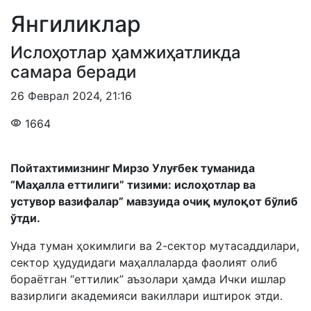
Янгиликлар
Ислоҳотлар ҳамжиҳатликда
самара беради
26 Феврал 2024
,
21:16
1664
Пойтахтимизнинг Мирзо Улуғбек туманида
“Маҳалла еттилиги” тизими: ислоҳотлар ва
устувор вазифалар” мавзуида очиқ мулоқот бўлиб
ўтди.
Унда туман ҳокимлиги ва 2-сектор мутасаддилари,
сектор ҳудудидаги маҳаллаларда фаолият олиб
бораётган “еттилик” аъзолари ҳамда Ички ишлар
вазирлиги академияси вакиллари иштирок этди.