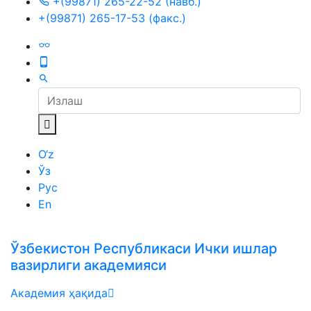
+(99871) 265-22-52 (навб.)
+(99871) 265-17-53 (факс.)
O‘z
Ўз
Рус
En
Ўзбекистон Республикаси Ички ишлар
вазирлиги академияси
Академия ҳақида