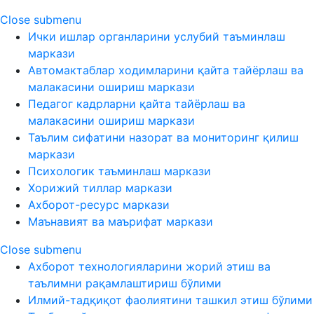
Close submenu
Ички ишлар органларини услубий таъминлаш
маркази
Автомактаблар ходимларини қайта тайёрлаш ва
малакасини ошириш маркази
Педагог кадрларни қайта тайёрлаш ва
малакасини ошириш маркази
Таълим сифатини назорат ва мониторинг қилиш
маркази
Психологик таъминлаш маркази
Хорижий тиллар маркази
Ахборот-ресурс маркази
Маънавият ва маърифат маркази
Close submenu
Ахборот технологияларини жорий этиш ва
таълимни рақамлаштириш бўлими
Илмий-тадқиқот фаолиятини ташкил этиш бўлими