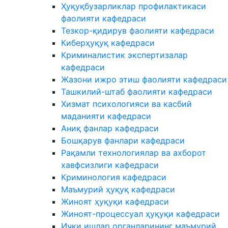
Ҳуқуқбузарликлар профилактикаси
фаолияти кафедраси
Тезкор-қидирув фаолияти кафедраси
Киберҳуқуқ кафедраси
Криминалистик экспертизалар
кафедраси
Жазони ижро этиш фаолияти кафедраси
Ташкилий-штаб фаолияти кафедраси
Хизмат психологияси ва касбий
маданияти кафедраси
Аниқ фанлар кафедраси
Бошқарув фанлари кафедраси
Рақамли технологиялар ва ахборот
хавфсизлиги кафедраси
Криминология кафедраси
Маъмурий ҳуқуқ кафедраси
Жиноят ҳуқуқи кафедраси
Жиноят-процессуал ҳуқуқи кафедраси
Ички ишлар органларининг маъмурий