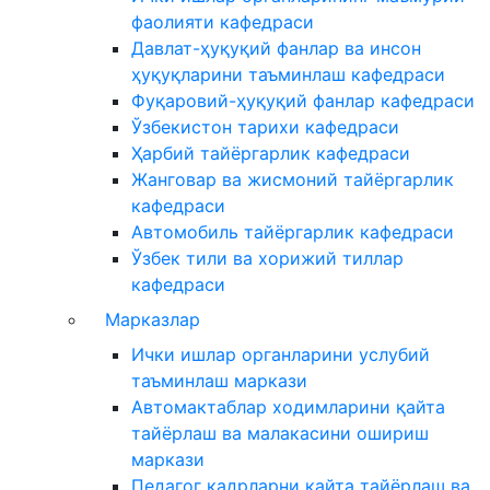
фаолияти кафедраси
Давлат-ҳуқуқий фанлар ва инсон
ҳуқуқларини таъминлаш кафедраси
Фуқаровий-ҳуқуқий фанлар кафедраси
Ўзбекистон тарихи кафедраси
Ҳарбий тайёргарлик кафедраси
Жанговар ва жисмоний тайёргарлик
кафедраси
Автомобиль тайёргарлик кафедраси
Ўзбек тили ва хорижий тиллар
кафедраси
Марказлар
Ички ишлар органларини услубий
таъминлаш маркази
Автомактаблар ходимларини қайта
тайёрлаш ва малакасини ошириш
маркази
Педагог кадрларни қайта тайёрлаш ва