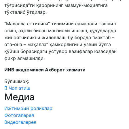
тўғрисида”ги қарорининг мазмун-моҳиятига
тўхталиб ўтдилар.
“Маҳалла еттилиги” тизимини самарали ташкил
этиш, аҳоли билан манзилли ишлаш, ҳудудларда
жиноятчиликни жиловлаш, бу борада “мактаб –
ота-она – маҳалла” ҳамкорлигини узвий йўлга
қўйиш борасидаги устувор вазифалар юзасидан
фикр алмашилди.
ИИВ академияси Ахборот хизмати
Бўлишмоқ:
Чоп этиш
Медиа
Ижтимоий роликлар
Фотогалерея
Видеогалерея