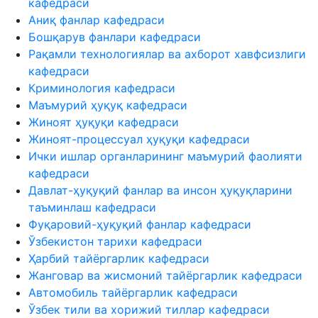
кафедраси
Аниқ фанлар кафедраси
Бошқарув фанлари кафедраси
Рақамли технологиялар ва ахборот хавфсизлиги
кафедраси
Криминология кафедраси
Маъмурий ҳуқуқ кафедраси
Жиноят ҳуқуқи кафедраси
Жиноят-процессуал ҳуқуқи кафедраси
Ички ишлар органларининг маъмурий фаолияти
кафедраси
Давлат-ҳуқуқий фанлар ва инсон ҳуқуқларини
таъминлаш кафедраси
Фуқаровий-ҳуқуқий фанлар кафедраси
Ўзбекистон тарихи кафедраси
Ҳарбий тайёргарлик кафедраси
Жанговар ва жисмоний тайёргарлик кафедраси
Автомобиль тайёргарлик кафедраси
Ўзбек тили ва хорижий тиллар кафедраси