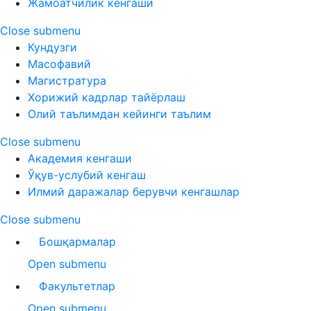
Жамоатчилик кенгаши
Close submenu
Кундузги
Масофавий
Магистратура
Хорижий кадрлар тайёрлаш
Олий таълимдан кейинги таълим
Close submenu
Академия кенгаши
Ўқув-услубий кенгаш
Илмий даражалар берувчи кенгашлар
Close submenu
Бошқармалар
Open submenu
Факультетлар
Open submenu