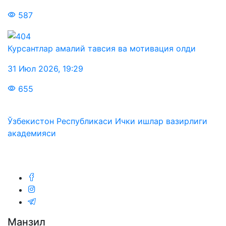
587
Курсантлар амалий тавсия ва мотивация олди
31 Июл 2026
,
19:29
655
Ўзбекистон Республикаси Ички ишлар вазирлиги
академияси
Биз ижтимоий тармоқларда:
Манзил