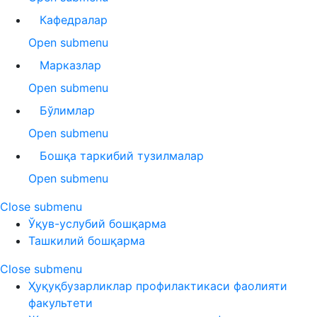
Кафедралар
Open submenu
Марказлар
Open submenu
Бўлимлар
Open submenu
Бошқа таркибий тузилмалар
Open submenu
Close submenu
Ўқув-услубий бошқарма
Ташкилий бошқарма
Close submenu
Ҳуқуқбузарликлар профилактикаси фаолияти
факультети