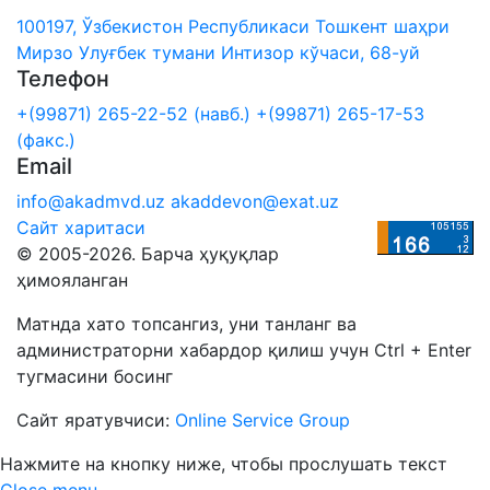
100197, Ўзбекистон Республикаси Тошкент шаҳри
Мирзо Улуғбек тумани Интизор кўчаси, 68-уй
Телефон
+(99871) 265-22-52 (навб.)
+(99871) 265-17-53
(факс.)
Email
info@akadmvd.uz
akaddevon@exat.uz
Сайт харитаси
© 2005-2026. Барча ҳуқуқлар
ҳимояланган
Матнда хато топсангиз, уни танланг ва
администраторни хабардор қилиш учун Ctrl + Enter
тугмасини босинг
Сайт яратувчиси:
Online Service Group
Нажмите на кнопку ниже, чтобы прослушать текст
Close menu