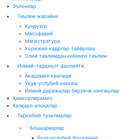
Эълонлар
Таълим жараёни
Кундузги
Масофавий
Магистратура
Хорижий кадрлар тайёрлаш
Олий таълимдан кейинги таълим
Илмий-тадқиқот фаолияти
Академия кенгаши
Ўқув-услубий кенгаш
Илмий даражалар берувчи кенгашлар
Ҳамкорларимиз
Халқаро алоқалар
Таркибий тузилмалар
Бошқармалар
Ўқув-услубий бошқарма