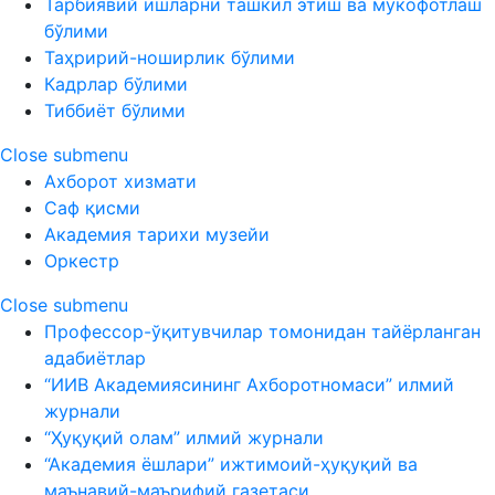
Тарбиявий ишларни ташкил этиш ва мукофотлаш
бўлими
Таҳририй-ноширлик бўлими
Кадрлар бўлими
Тиббиёт бўлими
Close submenu
Ахборот хизмати
Саф қисми
Академия тарихи музейи
Оркестр
Close submenu
Профессор-ўқитувчилар томонидан тайёрланган
адабиётлар
“ИИВ Академиясининг Ахборотномаси” илмий
журнали
“Ҳуқуқий олам” илмий журнали
“Академия ёшлари” ижтимоий-ҳуқуқий ва
маънавий-маърифий газетаси