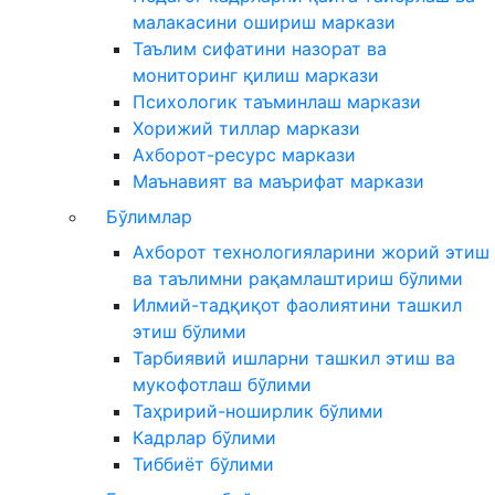
малакасини ошириш маркази
Таълим сифатини назорат ва
мониторинг қилиш маркази
Психологик таъминлаш маркази
Хорижий тиллар маркази
Ахборот-ресурс маркази
Маънавият ва маърифат маркази
Бўлимлар
Ахборот технологияларини жорий этиш
ва таълимни рақамлаштириш бўлими
Илмий-тадқиқот фаолиятини ташкил
этиш бўлими
Тарбиявий ишларни ташкил этиш ва
мукофотлаш бўлими
Таҳририй-ноширлик бўлими
Кадрлар бўлими
Тиббиёт бўлими