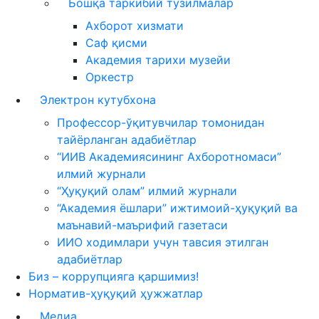
Бошқа таркибий тузилмалар
Ахборот хизмати
Саф қисми
Академия тарихи музейи
Оркестр
Электрон кутубхона
Профессор-ўқитувчилар томонидан
тайёрланган адабиётлар
“ИИВ Академиясининг Ахборотномаси”
илмий журнали
“Ҳуқуқий олам” илмий журнали
“Академия ёшлари” ижтимоий-ҳуқуқий ва
маънавий-маърифий газетаси
ИИО ходимлари учун тавсия этилган
адабиётлар
Биз – коррупцияга қаршимиз!
Норматив-ҳуқуқий ҳужжатлар
Медиа