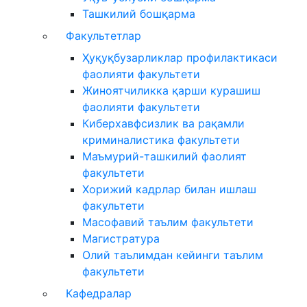
Ташкилий бошқарма
Факультетлар
Ҳуқуқбузарликлар профилактикаси
фаолияти факультети
Жиноятчиликка қарши курашиш
фаолияти факультети
Киберхавфсизлик ва рақамли
криминалистика факультети
Маъмурий-ташкилий фаолият
факультети
Хорижий кадрлар билан ишлаш
факультети
Масофавий таълим факультети
Магистратура
Олий таълимдан кейинги таълим
факультети
Кафедралар