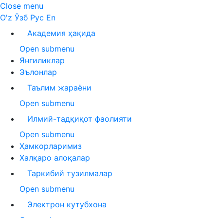
Close menu
O'z
Ўзб
Рус
En
Академия ҳақида
Open submenu
Янгиликлар
Эълонлар
Таълим жараёни
Open submenu
Илмий-тадқиқот фаолияти
Open submenu
Ҳамкорларимиз
Халқаро алоқалар
Таркибий тузилмалар
Open submenu
Электрон кутубхона