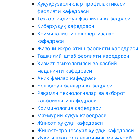
Ҳуқуқбузарликлар профилактикаси
фаолияти кафедраси
Тезкор-қидирув фаолияти кафедраси
Киберҳуқуқ кафедраси
Криминалистик экспертизалар
кафедраси
Жазони ижро этиш фаолияти кафедраси
Ташкилий-штаб фаолияти кафедраси
Хизмат психологияси ва касбий
маданияти кафедраси
Аниқ фанлар кафедраси
Бошқарув фанлари кафедраси
Рақамли технологиялар ва ахборот
хавфсизлиги кафедраси
Криминология кафедраси
Маъмурий ҳуқуқ кафедраси
Жиноят ҳуқуқи кафедраси
Жиноят-процессуал ҳуқуқи кафедраси
Ички ишлар органларининг маъмурий