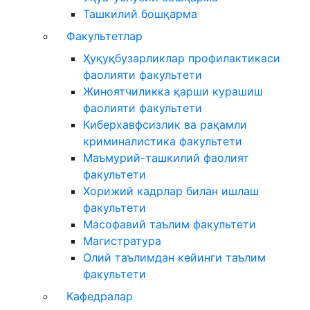
Ташкилий бошқарма
Факультетлар
Ҳуқуқбузарликлар профилактикаси
фаолияти факультети
Жиноятчиликка қарши курашиш
фаолияти факультети
Киберхавфсизлик ва рақамли
криминалистика факультети
Маъмурий-ташкилий фаолият
факультети
Хорижий кадрлар билан ишлаш
факультети
Масофавий таълим факультети
Магистратура
Олий таълимдан кейинги таълим
факультети
Кафедралар