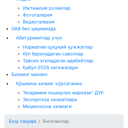
Ижтимоий роликлар
Фотогалерея
Видеогалерея
ОАВ биз ҳақимизда
Абитуриентлар учун
Норматив-ҳуқуқий ҳужжатлар
Кўп бериладиган саволлар
Тавсия этиладиган адабиётлар
Қабул-2026 натижалари
Бизнинг манзил
Қўшимча хизмат кўрсатамиз
“Академия ноширлик маркази” ДУК
Экспертиза хизматлари
Меҳмонхона хизмати
Бош саҳифа
Янгиликлар