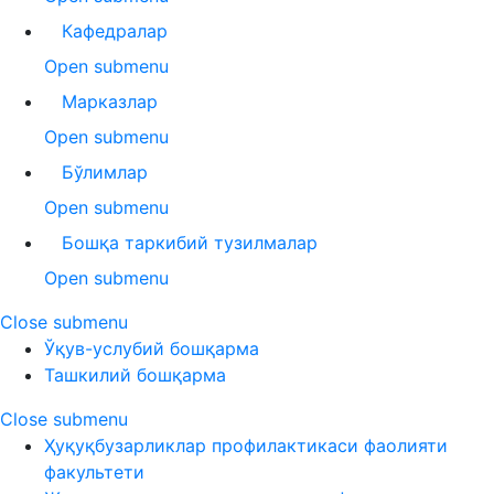
Кафедралар
Open submenu
Марказлар
Open submenu
Бўлимлар
Open submenu
Бошқа таркибий тузилмалар
Open submenu
Close submenu
Ўқув-услубий бошқарма
Ташкилий бошқарма
Close submenu
Ҳуқуқбузарликлар профилактикаси фаолияти
факультети