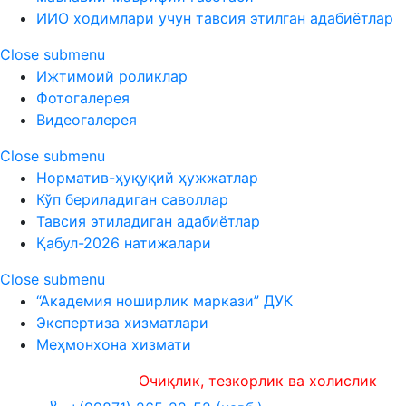
ИИО ходимлари учун тавсия этилган адабиётлар
Close submenu
Ижтимоий роликлар
Фотогалерея
Видеогалерея
Close submenu
Норматив-ҳуқуқий ҳужжатлар
Кўп бериладиган саволлар
Тавсия этиладиган адабиётлар
Қабул-2026 натижалари
Close submenu
“Академия ноширлик маркази” ДУК
Экспертиза хизматлари
Меҳмонхона хизмати
Очиқлик, тезкорлик ва холислик