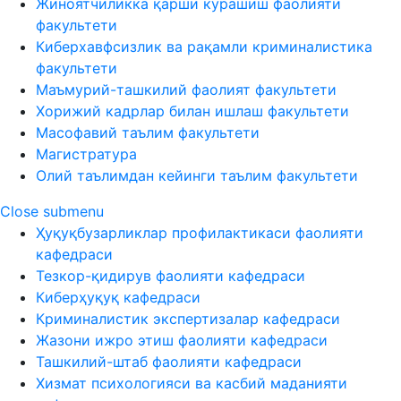
Жиноятчиликка қарши курашиш фаолияти
факультети
Киберхавфсизлик ва рақамли криминалистика
факультети
Маъмурий-ташкилий фаолият факультети
Хорижий кадрлар билан ишлаш факультети
Масофавий таълим факультети
Магистратура
Олий таълимдан кейинги таълим факультети
Close submenu
Ҳуқуқбузарликлар профилактикаси фаолияти
кафедраси
Тезкор-қидирув фаолияти кафедраси
Киберҳуқуқ кафедраси
Криминалистик экспертизалар кафедраси
Жазони ижро этиш фаолияти кафедраси
Ташкилий-штаб фаолияти кафедраси
Хизмат психологияси ва касбий маданияти