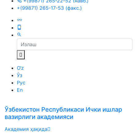
+(99871) 265-22-52 (навб.)
+(99871) 265-17-53 (факс.)
O‘z
Ўз
Рус
En
Ўзбекистон Республикаси Ички ишлар
вазирлиги академияси
Академия ҳақида