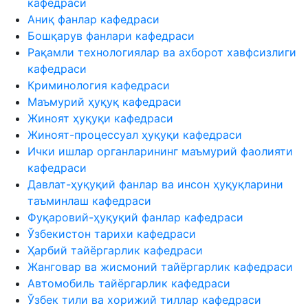
кафедраси
Аниқ фанлар кафедраси
Бошқарув фанлари кафедраси
Рақамли технологиялар ва ахборот хавфсизлиги
кафедраси
Криминология кафедраси
Маъмурий ҳуқуқ кафедраси
Жиноят ҳуқуқи кафедраси
Жиноят-процессуал ҳуқуқи кафедраси
Ички ишлар органларининг маъмурий фаолияти
кафедраси
Давлат-ҳуқуқий фанлар ва инсон ҳуқуқларини
таъминлаш кафедраси
Фуқаровий-ҳуқуқий фанлар кафедраси
Ўзбекистон тарихи кафедраси
Ҳарбий тайёргарлик кафедраси
Жанговар ва жисмоний тайёргарлик кафедраси
Автомобиль тайёргарлик кафедраси
Ўзбек тили ва хорижий тиллар кафедраси