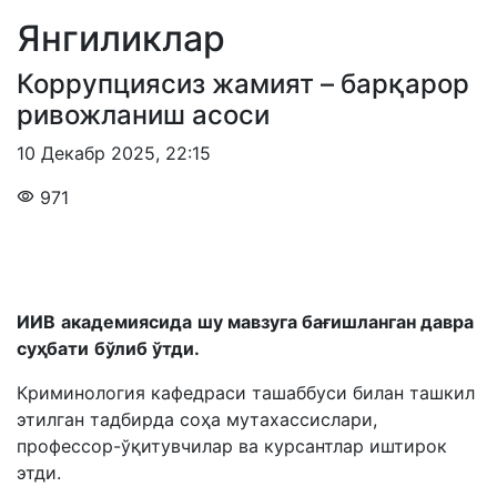
Янгиликлар
Коррупциясиз жамият – барқарор
ривожланиш асоси
10 Декабр 2025
,
22:15
971
ИИВ
академиясида
шу мавзуга бағишланган
давра
суҳбати
бўлиб ўт
ди
.
Криминология кафедраси ташаббуси билан ташкил
этилган тадбирда соҳа мутахассислари,
профессор-ўқитувчилар ва курсантлар иштирок
этди.