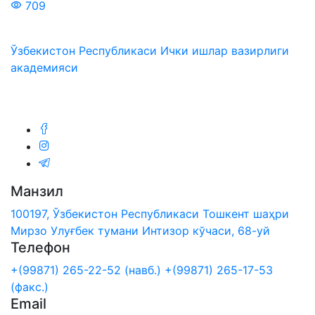
709
Ўзбекистон Республикаси Ички ишлар вазирлиги
академияси
Биз ижтимоий тармоқларда:
Манзил
100197, Ўзбекистон Республикаси Тошкент шаҳри
Мирзо Улуғбек тумани Интизор кўчаси, 68-уй
Телефон
+(99871) 265-22-52 (навб.)
+(99871) 265-17-53
(факс.)
Email