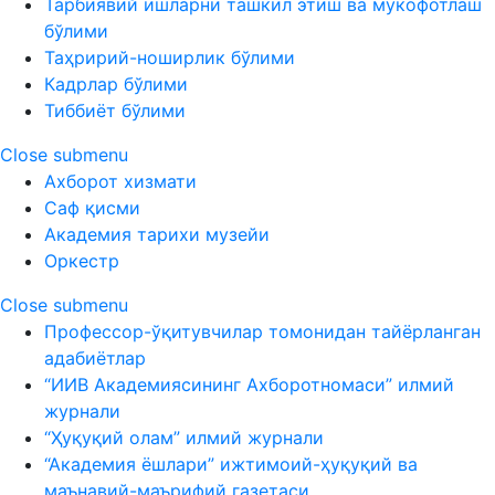
Тарбиявий ишларни ташкил этиш ва мукофотлаш
бўлими
Таҳририй-ноширлик бўлими
Кадрлар бўлими
Тиббиёт бўлими
Close submenu
Ахборот хизмати
Саф қисми
Академия тарихи музейи
Оркестр
Close submenu
Профессор-ўқитувчилар томонидан тайёрланган
адабиётлар
“ИИВ Академиясининг Ахборотномаси” илмий
журнали
“Ҳуқуқий олам” илмий журнали
“Академия ёшлари” ижтимоий-ҳуқуқий ва
маънавий-маърифий газетаси