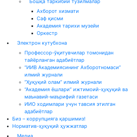
Бошқа таркибий тузилмалар
Ахборот хизмати
Саф қисми
Академия тарихи музейи
Оркестр
Электрон кутубхона
Профессор-ўқитувчилар томонидан
тайёрланган адабиётлар
“ИИВ Академиясининг Ахборотномаси”
илмий журнали
“Ҳуқуқий олам” илмий журнали
“Академия ёшлари” ижтимоий-ҳуқуқий ва
маънавий-маърифий газетаси
ИИО ходимлари учун тавсия этилган
адабиётлар
Биз – коррупцияга қаршимиз!
Норматив-ҳуқуқий ҳужжатлар
Медиа