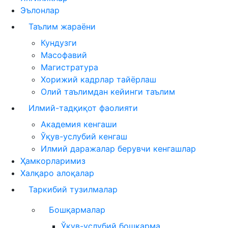
Эълонлар
Таълим жараёни
Кундузги
Масофавий
Магистратура
Хорижий кадрлар тайёрлаш
Олий таълимдан кейинги таълим
Илмий-тадқиқот фаолияти
Академия кенгаши
Ўқув-услубий кенгаш
Илмий даражалар берувчи кенгашлар
Ҳамкорларимиз
Халқаро алоқалар
Таркибий тузилмалар
Бошқармалар
Ўқув-услубий бошқарма