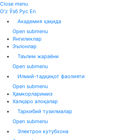
Close menu
O'z
Ўзб
Рус
En
Академия ҳақида
Open submenu
Янгиликлар
Эълонлар
Таълим жараёни
Open submenu
Илмий-тадқиқот фаолияти
Open submenu
Ҳамкорларимиз
Халқаро алоқалар
Таркибий тузилмалар
Open submenu
Электрон кутубхона