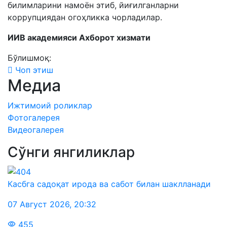
билимларини намоён этиб, йиғилганларни
коррупциядан огоҳликка чорладилар.
ИИВ академияси Ахборот хизмати
Бўлишмоқ:
Чоп этиш
Медиа
Ижтимоий роликлар
Фотогалерея
Видеогалерея
Сўнги янгиликлар
Касбга садоқат ирода ва сабот билан шаклланади
07 Август 2026
,
20:32
455