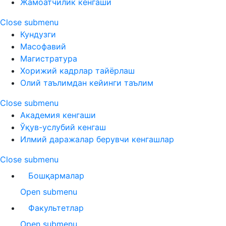
Жамоатчилик кенгаши
Close submenu
Кундузги
Масофавий
Магистратура
Хорижий кадрлар тайёрлаш
Олий таълимдан кейинги таълим
Close submenu
Академия кенгаши
Ўқув-услубий кенгаш
Илмий даражалар берувчи кенгашлар
Close submenu
Бошқармалар
Open submenu
Факультетлар
Open submenu