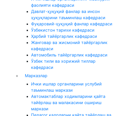
фаолияти кафедраси
Давлат-ҳуқуқий фанлар ва инсон
ҳуқуқларини таъминлаш кафедраси
Фуқаровий-ҳуқуқий фанлар кафедраси
Ўзбекистон тарихи кафедраси
Ҳарбий тайёргарлик кафедраси
Жанговар ва жисмоний тайёргарлик
кафедраси
Автомобиль тайёргарлик кафедраси
Ўзбек тили ва хорижий тиллар
кафедраси
Марказлар
Ички ишлар органларини услубий
таъминлаш маркази
Автомактаблар ходимларини қайта
тайёрлаш ва малакасини ошириш
маркази
Педагог кадрларни қайта тайёрлаш ва