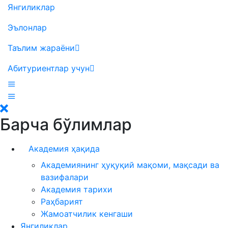
Янгиликлар
Эълонлар
Таълим жараёни
Абитуриентлар учун
Барча бўлимлар
Академия ҳақида
Академиянинг ҳуқуқий мақоми, мақсади ва
вазифалари
Академия тарихи
Раҳбарият
Жамоатчилик кенгаши
Янгиликлар