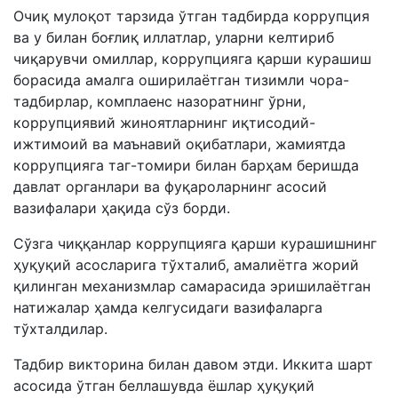
Очиқ мулоқот тарзида ўтган тадбирда коррупция
ва у билан боғлиқ иллатлар, уларни келтириб
чиқарувчи омиллар, коррупцияга қарши курашиш
борасида амалга оширилаётган тизимли чора-
тадбирлар, комплаенс назоратнинг ўрни,
коррупциявий жиноятларнинг иқтисодий-
ижтимоий ва маънавий оқибатлари, жамиятда
коррупцияга таг-томири билан барҳам беришда
давлат органлари ва фуқароларнинг асосий
вазифалари ҳақида сўз борди.
Сўзга чиққанлар коррупцияга қарши курашишнинг
ҳуқуқий асосларига тўхталиб, амалиётга жорий
қилинган механизмлар самарасида эришилаётган
натижалар ҳамда келгусидаги вазифаларга
тўхталдилар.
Тадбир викторина билан давом этди. Иккита шарт
асосида ўтган беллашувда ёшлар ҳуқуқий