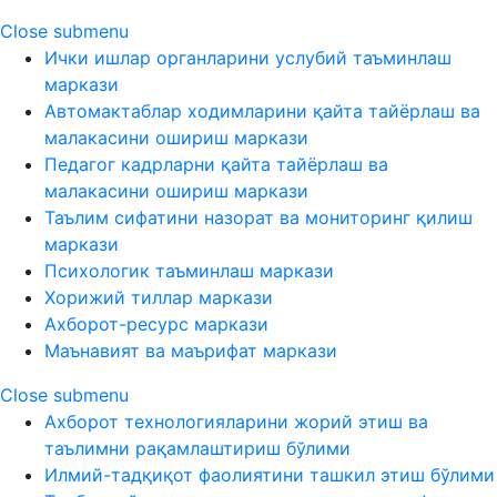
Close submenu
Ички ишлар органларини услубий таъминлаш
маркази
Автомактаблар ходимларини қайта тайёрлаш ва
малакасини ошириш маркази
Педагог кадрларни қайта тайёрлаш ва
малакасини ошириш маркази
Таълим сифатини назорат ва мониторинг қилиш
маркази
Психологик таъминлаш маркази
Хорижий тиллар маркази
Ахборот-ресурс маркази
Маънавият ва маърифат маркази
Close submenu
Ахборот технологияларини жорий этиш ва
таълимни рақамлаштириш бўлими
Илмий-тадқиқот фаолиятини ташкил этиш бўлими