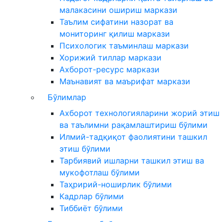
малакасини ошириш маркази
Таълим сифатини назорат ва
мониторинг қилиш маркази
Психологик таъминлаш маркази
Хорижий тиллар маркази
Ахборот-ресурс маркази
Маънавият ва маърифат маркази
Бўлимлар
Ахборот технологияларини жорий этиш
ва таълимни рақамлаштириш бўлими
Илмий-тадқиқот фаолиятини ташкил
этиш бўлими
Тарбиявий ишларни ташкил этиш ва
мукофотлаш бўлими
Таҳририй-ноширлик бўлими
Кадрлар бўлими
Тиббиёт бўлими