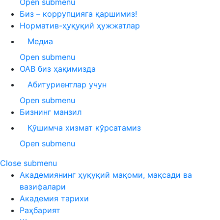
Open submenu
Биз – коррупцияга қаршимиз!
Норматив-ҳуқуқий ҳужжатлар
Медиа
Open submenu
ОАВ биз ҳақимизда
Абитуриентлар учун
Open submenu
Бизнинг манзил
Қўшимча хизмат кўрсатамиз
Open submenu
Close submenu
Академиянинг ҳуқуқий мақоми, мақсади ва
вазифалари
Академия тарихи
Раҳбарият